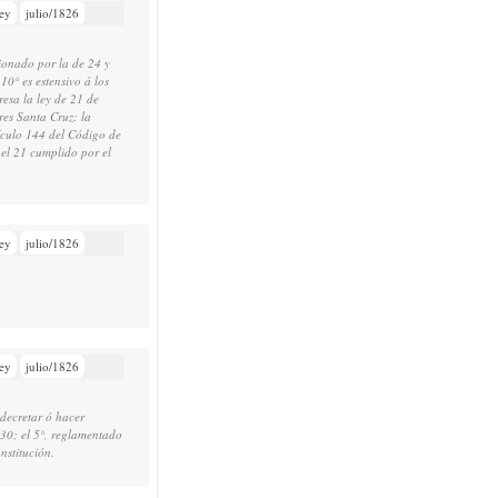
ey
julio/1826
icionado por la de 24 y
0° es estensivo á los
resa la ley de 21 de
res Santa Cruz: la
tículo 144 del Código de
 el 21 cumplido por el
ey
julio/1826
ey
julio/1826
 decretar ó hacer
1830; el 5°, reglamentado
nstitución.