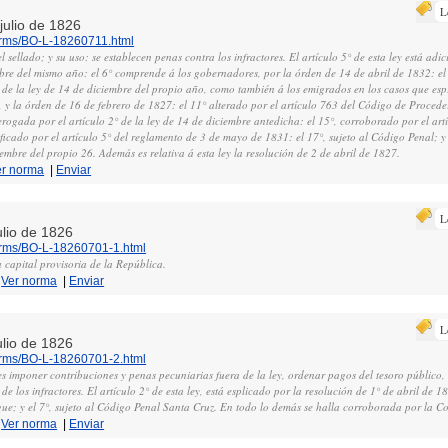
L
 julio de 1826
norms/BO-L-18260711.html
l sellado; y su uso: se establecen penas contra los infractores. El artículo 5° de esta ley está ad
re del mismo año: el 6° comprende á los gobernadores, por la órden de 14 de abril de 1832: el 1
1° de la ley de 14 de diciembre del propio año, como también á los emigrados en los casos que esp
 y la órden de 16 de febrero de 1827: el 11° alterado por el artículo 763 del Código de Procede
erogada por el artículo 2° de la ley de 14 de diciembre antedicha: el 15°, corroborado por el ar
ficado por el artículo 5° del reglamento de 3 de mayo de 1831: el 17°, sujeto al Código Penal; y
embre del propio 26. Además es relativa á esta ley la resolución de 2 de abril de 1827.
er norma
|
Enviar
L
ulio de 1826
norms/BO-L-18260701-1.html
 capital provisoria de la República.
|
Ver norma
|
Enviar
L
ulio de 1826
norms/BO-L-18260701-2.html
s imponer contribuciones y penas pecuniarias fuera de la ley, ordenar pagos del tesoro público,
e los infractores. El artículo 2° de esta ley, está esplicado por la resolución de 1° de abril de 
gue; y el 7°, sujeto al Código Penal Santa Cruz. En todo lo demás se halla corroborada por la Co
|
Ver norma
|
Enviar