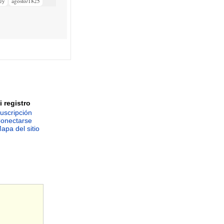
ey
agosto/1825
i registro
uscripción
onectarse
apa del sitio