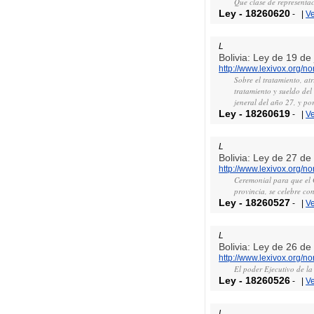
Que clase de representac
Ley
-
18260620
-
|
V
L
Bolivia: Ley de 19 de
http://www.lexivox.org/
Sobre el tratamiento, atr
tratamiento y sueldo del
jeneral del año 27, y po
Ley
-
18260619
-
|
V
L
Bolivia: Ley de 27 d
http://www.lexivox.org/
Ceremonial para que el 
provincia, se celebre con
Ley
-
18260527
-
|
V
L
Bolivia: Ley de 26 d
http://www.lexivox.org/
El poder Ejecutivo de l
Ley
-
18260526
-
|
V
L