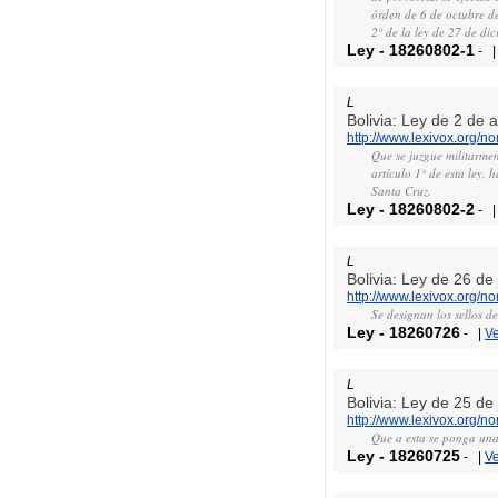
órden de 6 de octubre de
2° de la ley de 27 de di
Ley
-
18260802-1
-
L
Bolivia: Ley de 2 de
http://www.lexivox.org/
Que se juzgue militarmen
artículo 1° de esta ley,
Santa Cruz.
Ley
-
18260802-2
-
L
Bolivia: Ley de 26 de
http://www.lexivox.org/
Se designan los sellos d
Ley
-
18260726
-
|
V
L
Bolivia: Ley de 25 de
http://www.lexivox.org/
Que a esta se ponga una 
Ley
-
18260725
-
|
V