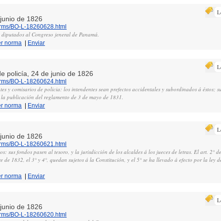
L
 junio de 1826
norms/BO-L-18260628.html
 diputados al Congreso jeneral de Panamá.
er norma
|
Enviar
L
e policía, 24 de junio de 1826
norms/BO-L-18260624.html
tes y comisarios de policia: los intendentes sean prefectos accidentales y subordinados á éstos; s
 la publicación del reglamento de 3 de mayo de 1831.
er norma
|
Enviar
L
 junio de 1826
norms/BO-L-18260621.html
: sus fondos pasen al tesoro, y la jurisdicción de los alcaldes á los jueces de letras. El art. 2° de
 de 1832, el 3° y 4°, quedan sujetos á la Constitución, y el 5° se ha llevado á efecto por la ley 
er norma
|
Enviar
L
 junio de 1826
norms/BO-L-18260620.html