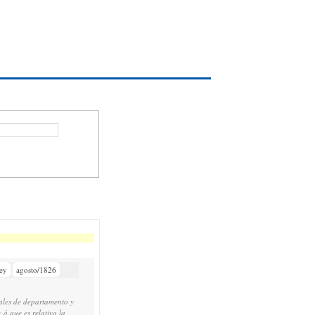
ey
agosto/1826
tales de departamento y
 á que es relativa la