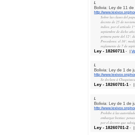
L
Bolivia: Ley de 11 de
http://www.lexivox.org/
Sobre las clases del pape
decreto de 25 de noviemb
indios, por el artículo 
septiembre de dicho año,
primera parte del 12°, d
Procederes: el 16°, modi
reglamento de 7 de septi
Ley
-
18260711
-
|
V
L
Bolivia: Ley de 1 de j
http://www.lexivox.org/
Se declara á Chuquisaca
Ley
-
18260701-1
-
L
Bolivia: Ley de 1 de j
http://www.lexivox.org/
Prohibe á las autoridade
embargar bestias: penas d
por el decreto que subsi
Ley
-
18260701-2
-