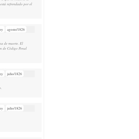
 está refrendado por el
ey
agosto/1826
ena de muerte. El
ión de Código Penal
ey
julio/1826
o.
ey
julio/1826