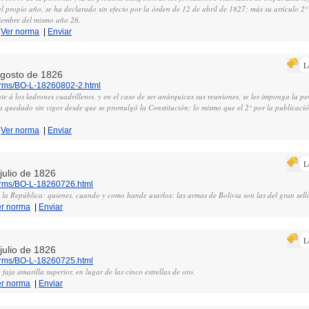
l propio año, se ha declarado sin efecto por la órden de 12 de abril de 1827; más su artículo 2°
ciembre del mismo año 26.
|
Ver norma
|
Enviar
L
 agosto de 1826
norms/BO-L-18260802-2.html
te á los ladrones cuadrilleros, y en el caso de ser anárquicas sus reuniones, se les imponga la p
 ha quedado sin vigor desde que se promulgó la Constitución; lo mismo que el 2° por la publicac
|
Ver norma
|
Enviar
L
 julio de 1826
norms/BO-L-18260726.html
e la República: quienes, cuando y como hande usarlos: las armas de Bolivia son las del gran sell
er norma
|
Enviar
L
 julio de 1826
norms/BO-L-18260725.html
faja amarilla superior, en lugar de las cinco estrellas de oro.
er norma
|
Enviar