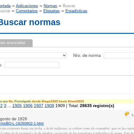
ortada
➠
Aplicaciones
➠
Normas
➠ Buscar
uscar ➠
Comentarios
➠
Etiquetas
➠
Estadísticas
Buscar normas
nes avanzadas
Nro. de norma
o
cia sea
No
; Promulgado
desde 8/ago/1825
hasta 9/nov/2025
2
3
...
1905
1906
1907
1908
1909 | Total:
28635 registro(s)
L
 agosto de 1826
norms/BO-L-18260802-1.html
ectas existentes hasta esa fecha, y la de indíjenas; se cobren como de costumbre; que en las capi
el cobro de la personal y la de predios; escepción de los jornaleros é individuos de tropa. Esta ley