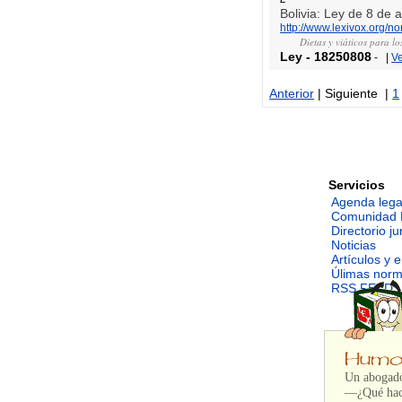
Bolivia: Ley de 8 de
http://www.lexivox.org/
Dietas y viáticos para lo
Ley
-
18250808
-
|
V
Anterior
| Siguiente |
1
Servicios
Agenda lega
Comunidad 
Directorio ju
Noticias
Artículos y 
Úlimas nor
RSS FEED
Un abogado 
—¿Qué hac