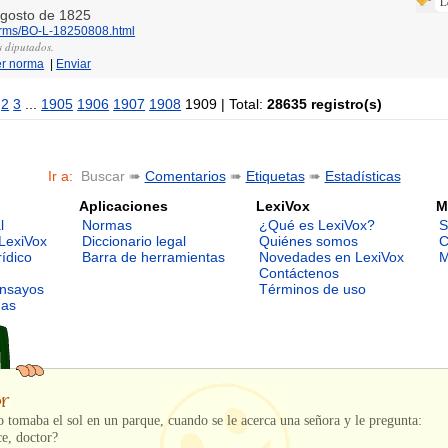
L
 agosto de 1825
norms/BO-L-18250808.html
s diputados.
er norma
|
Enviar
2
3
...
1905
1906
1907
1908
1909 | Total:
28635 registro(s)
Ir a:
Buscar ➠
Comentarios
➠
Etiquetas
➠
Estadísticas
Aplicaciones
LexiVox
M
l
Normas
¿Qué es LexiVox?
S
LexiVox
Diccionario legal
Quiénes somos
C
rídico
Barra de herramientas
Novedades en LexiVox
M
Contáctenos
ensayos
Términos de uso
mas
tomaba el sol en un parque, cuando se le acerca una señora y le pregunta:
e, doctor?