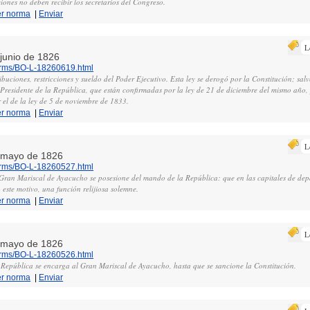
iones no deben recibir los secretarios del Congreso.
er norma
|
Enviar
L
 junio de 1826
norms/BO-L-18260619.html
ibuciones, restricciones y sueldo del Poder Ejecutivo. Esta ley se derogó por la Constitución; sal
 Presidente de la República, que están confirmadas por la ley de 21 de diciembre del mismo año,
r el de la ley de 5 de noviembre de 1833.
er norma
|
Enviar
L
e mayo de 1826
norms/BO-L-18260527.html
Gran Mariscal de Ayacucho se posesione del mando de la República: que en las capitales de de
 este motivo, una función relijiosa solemne.
er norma
|
Enviar
L
e mayo de 1826
norms/BO-L-18260526.html
a República se encarga al Gran Mariscal de Ayacucho, hasta que se sancione la Constitución.
er norma
|
Enviar