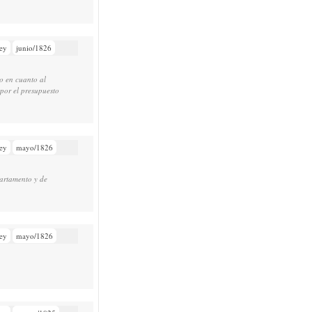
ey
junio/1826
vo en cuanto al
 por el presupuesto
ey
mayo/1826
partamento y de
ey
mayo/1826