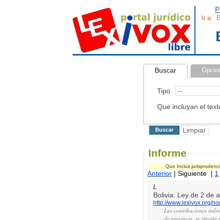
P
Ir a:
B
Buscar
Opcio
Tipo
Que incluyan el text
Informe
Que Incluir jurispruden
Anterior
| Siguiente |
1
L
Bolivia: Ley de 2 de
http://www.lexivox.org/
Las contribuciones indir
de provincia, se efectúe 