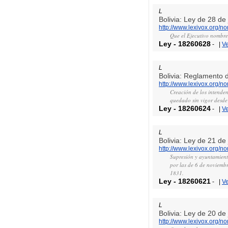
L
Bolivia: Ley de 28 de
http://www.lexivox.org/
Que el Ejecutivo nombre
Ley
-
18260628
-
|
V
L
Bolivia: Reglamento d
http://www.lexivox.org/
Creación de los intenden
quedado sin vigor desde
Ley
-
18260624
-
|
V
L
Bolivia: Ley de 21 de
http://www.lexivox.org/
Supresión y ayuntamientos
por las de 6 de noviembre
1831.
Ley
-
18260621
-
|
V
L
Bolivia: Ley de 20 de
http://www.lexivox.org/