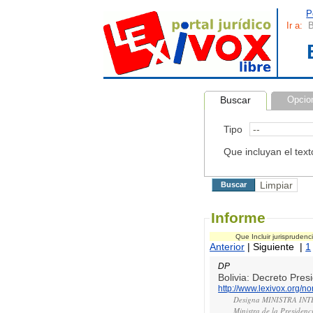
P
Ir a:
B
Buscar
Opcio
Tipo
Que incluyan el text
Informe
Que Incluir jurispruden
Anterior
| Siguiente |
1
DP
Bolivia: Decreto Pre
http://www.lexivox.org/
Designa MINISTRA INT
Ministra de la Presidenci