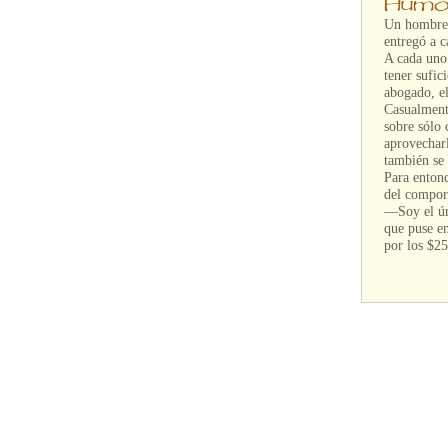
Un hombre e
entregó a c
A cada uno 
tener sufic
abogado, el
Casualmente
sobre sólo 
aprovecharl
también se 
Para entonc
del compor
—Soy el ún
que puse en
por los $2