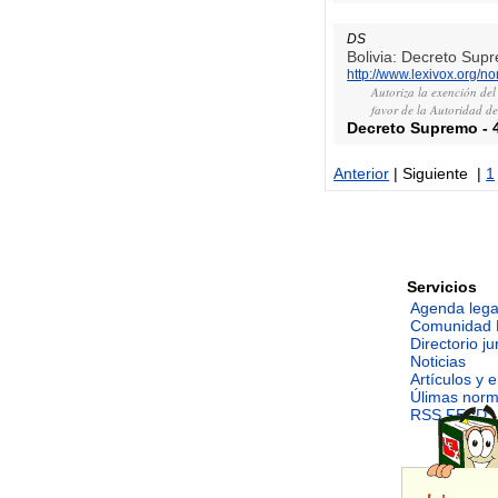
DS
Bolivia: Decreto Sup
http://www.lexivox.org/
Autoriza la exención del
favor de la Autoridad d
Decreto Supremo
-
Anterior
| Siguiente |
1
Servicios
Agenda lega
Comunidad 
Directorio ju
Noticias
Artículos y 
Úlimas nor
RSS FEED