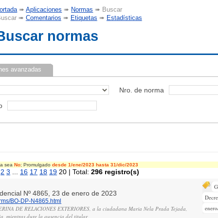
ortada
➠
Aplicaciones
➠
Normas
➠ Buscar
uscar ➠
Comentarios
➠
Etiquetas
➠
Estadísticas
Buscar normas
nes avanzadas
Nro. de norma
o
cia sea
No
; Promulgado
desde 1/ene/2023
hasta 31/dic/2023
2
3
...
16
17
18
19
20 | Total:
296 registro(s)
G
sidencial Nº 4865, 23 de enero de 2023
Decre
norms/BO-DP-N4865.html
enero
ERINA DE RELACIONES EXTERIORES, a la ciudadana Maria Nela Prada Tejada,
a, mientras dure la ausencia del titular.