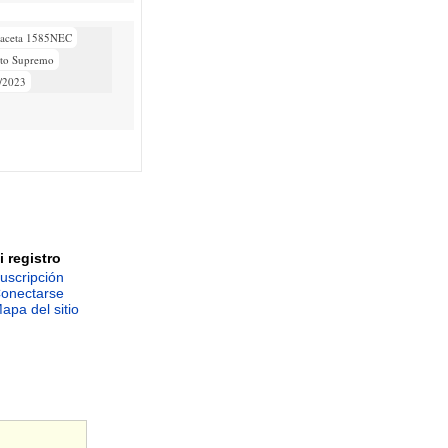
aceta 1585NEC
eto Supremo
/2023
i registro
uscripción
onectarse
apa del sitio