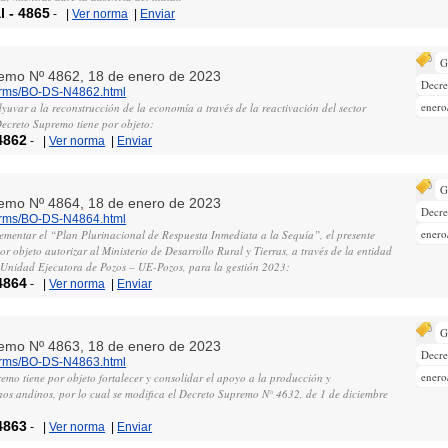
l
-
4865
-
|
Ver norma
|
Enviar
G
remo Nº 4862, 18 de enero de 2023
Decr
norms/BO-DS-N4862.html
enero
yuvar a la reconstrucción de la economía a través de la reactivación del sector
Decreto Supremo tiene por objeto:
4862
-
|
Ver norma
|
Enviar
G
remo Nº 4864, 18 de enero de 2023
Decr
norms/BO-DS-N4864.html
enero
lementar el “Plan Plurinacional de Respuesta Inmediata a la Sequía”, el presente
r objeto autorizar al Ministerio de Desarrollo Rural y Tierras, a través de la entidad
Unidad Ejecutora de Pozos – UE-Pozos, para la gestión 2023:
4864
-
|
Ver norma
|
Enviar
G
remo Nº 4863, 18 de enero de 2023
Decr
norms/BO-DS-N4863.html
enero
emo tiene por objeto fortalecer y consolidar el apoyo a la producción y
nos andinos, por lo cual se modifica el Decreto Supremo N° 4632, de 1 de diciembre
4863
-
|
Ver norma
|
Enviar