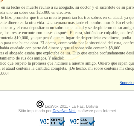
n su lecho de muerte reunió a su abogado, su doctor y el sacerdote de su parr
ada uno un sobre con $25,000 en efectivo.
le hizo prometer que tras su muerte pondrían los tres sobres en su ataud, ya qu
iente dinero en la otra vida. Una semana más tarde el hombre murió. En el velor
 doctor y el cura depositaron un sobre en el ataud y se despidieron de su amigo
, los tres se encontraron meses después. El cura, sintiéndose culpable, confesó
contenía $10,000, ya que pensó que en lugar de desperdiciar ese dinero, podía
o para una buena obra. El doctor, conmovido por la sinceridad del cura, confes
había quedado con parte del dinero y que el sobre sólo contenía $8,000.
es el abogado estaba que explotaba de ira. Dijo que estaba profundamente desi
tamiento de sus dos amigos. Y añadió:
ico que respetó la promesa que hicimos a nuestro amigo. Quiero que sepan que
 el ataud contenía la cantidad completa. ¡De hecho, mi sobre contenía mi cheq
5,000!
Sonreir 
LexiVox 2011 - La Paz, Bolivia
Sitio impulsado por
DeveNet.Net
- software para Internet