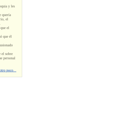
oquia y les
e quería
io, el
.
 que el
ó que él
lusionado
 el sobre
ue personal
otro poco...