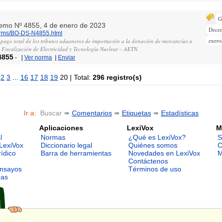
G
remo Nº 4855, 4 de enero de 2023
Decr
norms/BO-DS-N4855.html
enero
 pago total de los tributos aduaneros de importación a la donación de mercancías a
e Fiscalización de Electricidad y Tecnología Nuclear – AETN.
4855
-
|
Ver norma
|
Enviar
2
3
...
16
17
18
19
20 | Total:
296 registro(s)
Ir a:
Buscar ➠
Comentarios
➠
Etiquetas
➠
Estadísticas
Aplicaciones
LexiVox
M
l
Normas
¿Qué es LexiVox?
S
LexiVox
Diccionario legal
Quiénes somos
C
rídico
Barra de herramientas
Novedades en LexiVox
M
Contáctenos
ensayos
Términos de uso
mas