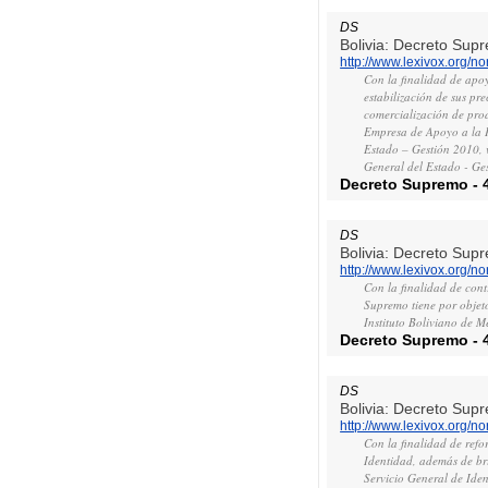
DS
Bolivia: Decreto Sup
http://www.lexivox.org/
Con la finalidad de apoy
estabilización de sus pr
comercialización de prod
Empresa de Apoyo a la P
Estado – Gestión 2010, v
General del Estado - Ge
Decreto Supremo
-
DS
Bolivia: Decreto Sup
http://www.lexivox.org/
Con la finalidad de cont
Supremo tiene por objeto
Instituto Boliviano de 
Decreto Supremo
-
DS
Bolivia: Decreto Sup
http://www.lexivox.org/
Con la finalidad de refo
Identidad, además de bri
Servicio General de Iden