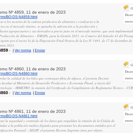
G
remo Nº 4859, 11 de enero de 2023
Decr
norms/BO-DS-N4859.html
enero
ar a los sectores de la cadena productiva de alimentos y coadyuvar a la
ecios en el mercado interno, se aprueba la subvención a la producción y
uctos agropecuarios y sus derivados a precio justo en el mercado interno, que será implementada
roducción de Alimentos – EMAPA, para la Gestión 2023, en el marco del Artículo 43 del Presu
igente por el inciso b) de la Disposición Final Octava de la Ley N° 1493, de 17 de diciembre de
stión 2023.
4859
-
|
Ver norma
|
Enviar
G
remo Nº 4860, 11 de enero de 2023
Decr
norms/BO-DS-N4860.html
enero
rolar la calidad de los hilos que contengan fibra de alpaca, el presente Decreto
 facultar al Ministerio de Desarrollo Productivo y Economía Plural, a través del
Metrología – IBMETRO, la emisión del Certificado de Cumplimiento de Reglamento Técnico – CCR
4860
-
|
Ver norma
|
Enviar
G
remo Nº 4861, 11 de enero de 2023
Decr
norms/BO-DS-N4861.html
enero
rzar la seguridad y contenido de los datos que respaldan la emisión de la Cédula de
ndar a la población medios digitales para presentar los documentos emitidos por el
tificación Personal – SEGIP, el presente Decreto Supremo tiene por objeto: