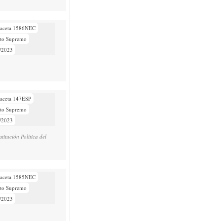
aceta 1586NEC
eto Supremo
/2023
aceta 147ESP
eto Supremo
/2023
titución Política del
aceta 1585NEC
eto Supremo
/2023