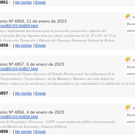
4861
-
|
Ver norma
|
Enviar
G
remo Nº 4858, 11 de enero de 2023
Decr
norms/BO-DS-N4858.html
enero
erar e implementar mecanismos para la protección, promoción y difusión del
l presente Decreto Supremo tiene por objeto reglamentar la Ley Nº 1301, de 17 de
 de Protección, Promoción y Difusión del Charango Patrimonio Cultural de Bolivia.
4858
-
|
Ver norma
|
Enviar
G
remo Nº 4857, 6 de enero de 2023
Decr
norms/BO-DS-N4857.html
enero
 organizativa del Órgano Ejecutivo del Estado Plurinacional, las atribuciones de la
Vicepresidenta o Vicepresidente y de las Ministras y Ministros, así como definir los
 deben conducir a las servidoras y servidores públicos, de conformidad a lo establecido en la Cons
4857
-
|
Ver norma
|
Enviar
G
remo Nº 4856, 4 de enero de 2023
Decr
norms/BO-DS-N4856.html
enero
ión de Programas y Proyectos – UCPP, es una institución pública desconcentrada
a del Ministro de Economía y Finanzas Públicas.
4856
-
|
Ver norma
|
Enviar