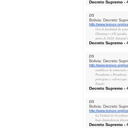
Decreto Supremo
-
DS
Bolivia: Decreto Sup
http://www.lexivox.org/
Con la finalidad de gen
Charango o Ch’ajwaku, e
junio de 2020, Integral
Decreto Supremo
-
DS
Bolivia: Decreto Sup
http://www.lexivox.org/
establecer la estructura
Presidenta o Presidente, 
principios y valores que
Estado
Decreto Supremo
-
DS
Bolivia: Decreto Sup
http://www.lexivox.org/
La Unidad de Coordinac
bajo dependencia direct
Decreto Supremo
-