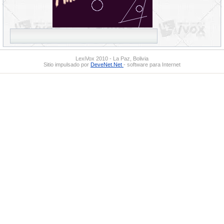
LexiVox 2010 - La Paz, Bolivia
Sitio impulsado por
DeveNet.Net
- software para Internet