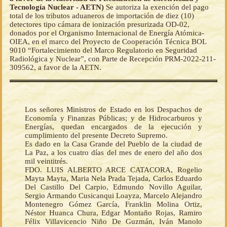
Tecnología Nuclear - AETN)
Se autoriza la exención del pago
total de los tributos aduaneros de importación de diez (10)
detectores tipo cámara de ionización presurizada OD-02,
donados por el Organismo Internacional de Energía Atómica-
OIEA, en el marco del Proyecto de Cooperación Técnica BOL
9010 “Fortalecimiento del Marco Regulatorio en Seguridad
Radiológica y Nuclear”, con Parte de Recepción PRM-2022-211-
309562, a favor de la AETN.
Los señores Ministros de Estado en los Despachos de
Economía y Finanzas Públicas; y de Hidrocarburos y
Energías, quedan encargados de la ejecución y
cumplimiento del presente Decreto Supremo.
Es dado en la Casa Grande del Pueblo de la ciudad de
La Paz, a los cuatro días del mes de enero del año dos
mil veintitrés.
FDO. LUIS ALBERTO ARCE CATACORA, Rogelio
Mayta Mayta, Maria Nela Prada Tejada, Carlos Eduardo
Del Castillo Del Carpio, Edmundo Novillo Aguilar,
Sergio Armando Cusicanqui Loayza, Marcelo Alejandro
Montenegro Gómez García, Franklin Molina Ortiz,
Néstor Huanca Chura, Edgar Montaño Rojas, Ramiro
Félix Villavicencio Niño De Guzmán, Iván Manolo