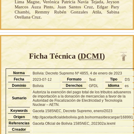
Lima Magne, Verónica Patricia Navia Tejada, Jeyson
Marcos Auza Pinto, Juan Santos Cruz, Edgar Pary
Chambi, Remmy Rubén Gonzales Atila, Sabina
Orellana Cruz.
Ficha Técnica (
DCMI
)
Norma
Bolivia: Decreto Supremo Nº 4855, 4 de enero de 2023
Fecha
Formato
Tipo
2023-07-12
Text
DS
Dominio
Derechos
Idioma
Bolivia
GFDL
es
Autoriza la exención del pago total de los tributos aduaneros
de importación a la donación de mercancías a favor de la
Sumario
Autoridad de Fiscalización de Electricidad y Tecnología
Nuclear – AETN.
Keywords
Gaceta 1585NEC, Decreto Supremo, enero/2023
Origen
http://gacetaoficialdebolivia.gob.bo/normas/descargar/168991
Referencias
Gaceta Oficial de Bolivia 1585NEC, 202302a.lexml
Creador