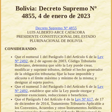
Bolivia: Decreto Supremo Nº
4855, 4 de enero de 2023
Decreto Supremo Nº 4855
LUIS ALBERTO ARCE CATACORA
PRESIDENTE CONSTITUCIONAL DEL ESTADO
PLURINACIONAL DE BOLIVIA
CONSIDERANDO:
Que el numeral 1 del Parágrafo I del Artículo 6 de la
Ley
Nº 2492
, de 2 de agosto de 2003, Código Tributario
Boliviano, determina que sólo la Ley puede crear,
modificar y suprimir tributos, definir el hecho generador
de la obligación tributaria; fijar la base imponible y
alícuota o el límite máximo y mínimo de la misma; y
designar al sujeto pasivo.
Que el numeral 3 del Parágrafo I del Artículo 6 de la
Ley
Nº 2492
, establece que sólo la Ley puede otorgar y
suprimir exenciones, reducciones o beneficios.
Que el Parágrafo I del Artículo 4 de la
Ley Nº 617
, de 17
de diciembre de 2014, Tratamiento Tributario Aplicable a
los Convenios, Acuerdos y otros Instrumentos Jurídicos