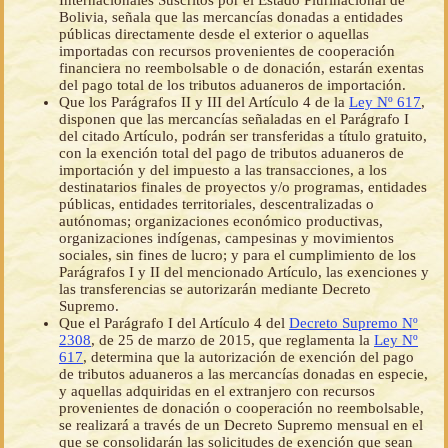
Internacionales Suscritos por el Estado Plurinacional de
Bolivia, señala que las mercancías donadas a entidades
públicas directamente desde el exterior o aquellas
importadas con recursos provenientes de cooperación
financiera no reembolsable o de donación, estarán exentas
del pago total de los tributos aduaneros de importación.
Que los Parágrafos II y III del Artículo 4 de la
Ley Nº 617
,
disponen que las mercancías señaladas en el Parágrafo I
del citado Artículo, podrán ser transferidas a título gratuito,
con la exención total del pago de tributos aduaneros de
importación y del impuesto a las transacciones, a los
destinatarios finales de proyectos y/o programas, entidades
públicas, entidades territoriales, descentralizadas o
autónomas; organizaciones económico productivas,
organizaciones indígenas, campesinas y movimientos
sociales, sin fines de lucro; y para el cumplimiento de los
Parágrafos I y II del mencionado Artículo, las exenciones y
las transferencias se autorizarán mediante Decreto
Supremo.
Que el Parágrafo I del Artículo 4 del
Decreto Supremo Nº
2308
, de 25 de marzo de 2015, que reglamenta la
Ley Nº
617
, determina que la autorización de exención del pago
de tributos aduaneros a las mercancías donadas en especie,
y aquellas adquiridas en el extranjero con recursos
provenientes de donación o cooperación no reembolsable,
se realizará a través de un Decreto Supremo mensual en el
que se consolidarán las solicitudes de exención que sean