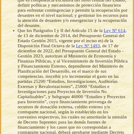
que es competencia exclusiva del nivel central del Estado,
definir políticas y mecanismos de protección financiera
para enfrentar contingencias y permitir la recuperación por
desastres en el nivel nacional; y gestionar los recursos para
la atención de desastres y/o emergencias y la recuperación
del desastre.
Que los Parágrafos I y II del Artículo 15 de la
Ley Nº 614
,
de 13 de diciembre de 2014, del Presupuesto General del
Estado Gestión 2015, vigente por el inciso m) de la
Disposición Final Octava de la
Ley Nº 1493
, de 17 de
diciembre de 2022, del Presupuesto General del Estado -
Gestión 2023, autorizan al Ministerio de Economía y
Finanzas Públicas, y al Viceministerio de Inversión Pública
y Financiamiento Externo, dependiente del Ministerio de
Planificación del Desarrollo, en el marco de sus
competencias, inscribir y/o incrementar el gasto en las
partidas 25200 “Estudios, Investigaciones, Auditorías
Externas y Revalorizaciones”, 25800 “Estudios e
Investigaciones para Proyectos de Inversión No
Capitalizables”, y Subgrupo 46000 “Estudios y Proyectos
para Inversión”, cuyo financiamiento provenga de
recursos de donación externa, crédito externo y/o
contraparte nacional, según lo establecido en los
convenios respectivos, los cuales no ameritarán la emisión
de Decreto Supremo; para las demás fuentes de
financiamiento y los casos que no correspondan a
contraparte nacional, deberá aprobarse mediante Decreto