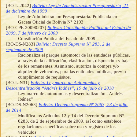
[BO-L-2042]
Bolivia: Ley de Administracion Presupuestaria, 21
de diciembre de 1999
Ley de Administracion Presupuestaria. Publicada en
Gaceta Oficial de Bolivia N° 2193
[BO-CPE-20090207]
Bolivia: Constitución Política del Estado de
2009, 7 de febrero de 2009
Constitución Política del Estado de 2009
[BO-DS-N283]
Bolivia: Decreto Supremo Nº 283, 2 de
septiembre de 2009
Racionaliza el parque automotor de las entidades públicas,
a través de la calificación, clasificación, disposición y baja
de los remanentes. Asimismo, autoriza la compra y/o
alquiler de vehículos, para las entidades públicas, previo
cumplimiento de requisitos.
[BO-L-N31]
Bolivia: Ley marco de Autonomías y
Descentralización “Andrés Ibáñez”, 19 de julio de 2010
Ley marco de autonomías y descentralización “Andrés
Ibáñez”
[BO-DS-N2063]
Bolivia: Decreto Supremo Nº 2063, 23 de julio
de 2014
Modifica los Artículos 12 y 14 del Decreto Supremo Nº
0283, de 2 de septiembre de 2009, así como establece
regulaciones específicas sobre uso y registro de los
vehículos.