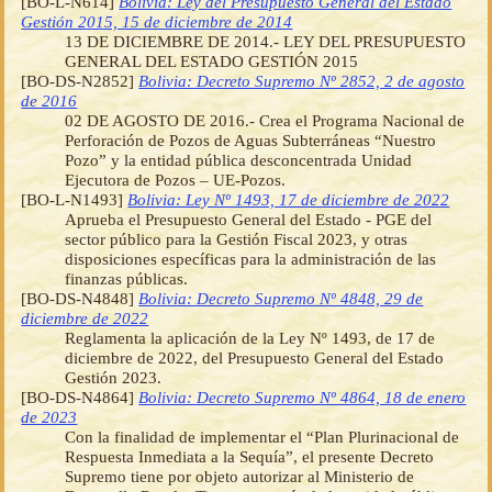
[BO-L-N614]
Bolivia: Ley del Presupuesto General del Estado
Gestión 2015, 15 de diciembre de 2014
13 DE DICIEMBRE DE 2014.- LEY DEL PRESUPUESTO
GENERAL DEL ESTADO GESTIÓN 2015
[BO-DS-N2852]
Bolivia: Decreto Supremo Nº 2852, 2 de agosto
de 2016
02 DE AGOSTO DE 2016.- Crea el Programa Nacional de
Perforación de Pozos de Aguas Subterráneas “Nuestro
Pozo” y la entidad pública desconcentrada Unidad
Ejecutora de Pozos – UE-Pozos.
[BO-L-N1493]
Bolivia: Ley Nº 1493, 17 de diciembre de 2022
Aprueba el Presupuesto General del Estado - PGE del
sector público para la Gestión Fiscal 2023, y otras
disposiciones específicas para la administración de las
finanzas públicas.
[BO-DS-N4848]
Bolivia: Decreto Supremo Nº 4848, 29 de
diciembre de 2022
Reglamenta la aplicación de la Ley Nº 1493, de 17 de
diciembre de 2022, del Presupuesto General del Estado
Gestión 2023.
[BO-DS-N4864]
Bolivia: Decreto Supremo Nº 4864, 18 de enero
de 2023
Con la finalidad de implementar el “Plan Plurinacional de
Respuesta Inmediata a la Sequía”, el presente Decreto
Supremo tiene por objeto autorizar al Ministerio de