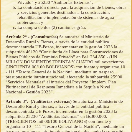
Privado” y 25230 “Auditorías Externas”;
La contratación directa para la adquisición de bienes, obras
y servicios generales destinados a la construcción,
rehabilitación e implementación de sistemas de agua
subterránea; y
La compra de dos (2) camiones grúa.
Artículo 2°.- (Consultorías)
Se autoriza al Ministerio de
Desarrollo Rural y Tierras, a través de la entidad pública
desconcentrada UE-Pozos, incrementar en la gestión 2023 la
subpartida 46120 “Consultoría de Línea para Construcciones de
Bienes Públicos de Dominio Privado” en Bs1.234.850.- (UN
MILLON DOSCIENTOS TREINTA Y CUATRO mil novecientos
CINCUENTA 00/100 BOLIVIANOS) con fuente y organismo 10
- 111 “Tesoro General de la Nación”, mediante un traspaso
presupuestario intrainstitucional, afectando la subpartida 25900
“Servicios Manuales” al interior del Proyecto “Implem. Plan
Plurinacional de Respuesta Inmediata a la Sequía a Nivel
Nacional - Gestión 2023”.
Artículo 3°.- (Auditorías externas)
Se autoriza al Ministerio de
Desarrollo Rural y Tierras, a través de la entidad pública
desconcentrada UE-Pozos, incrementar en la gestión 2023 la
subpartida 25230 “Auditorías Externas” en Bs300.000.-
(TRESCIENTOS mil 00/100 BOLIVIANOS) con fuente y
organismo 10 - 111 “Tesoro General de la Nación”, mediante un
traspaso presupuestario intrainstitucional, afectando la subpartida