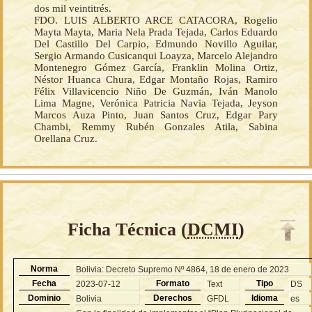
dos mil veintitrés.
FDO. LUIS ALBERTO ARCE CATACORA, Rogelio
Mayta Mayta, Maria Nela Prada Tejada, Carlos Eduardo
Del Castillo Del Carpio, Edmundo Novillo Aguilar,
Sergio Armando Cusicanqui Loayza, Marcelo Alejandro
Montenegro Gómez García, Franklin Molina Ortiz,
Néstor Huanca Chura, Edgar Montaño Rojas, Ramiro
Félix Villavicencio Niño De Guzmán, Iván Manolo
Lima Magne, Verónica Patricia Navia Tejada, Jeyson
Marcos Auza Pinto, Juan Santos Cruz, Edgar Pary
Chambi, Remmy Rubén Gonzales Atila, Sabina
Orellana Cruz.
Ficha Técnica (
DCMI
)
Norma
Bolivia: Decreto Supremo Nº 4864, 18 de enero de 2023
Fecha
Formato
Tipo
2023-07-12
Text
DS
Dominio
Derechos
Idioma
Bolivia
GFDL
es