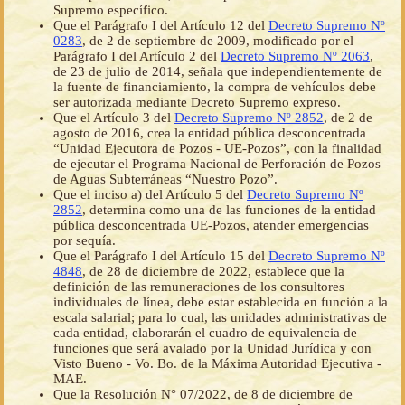
Supremo específico.
Que el Parágrafo I del Artículo 12 del
Decreto Supremo Nº
0283
, de 2 de septiembre de 2009, modificado por el
Parágrafo I del Artículo 2 del
Decreto Supremo Nº 2063
,
de 23 de julio de 2014, señala que independientemente de
la fuente de financiamiento, la compra de vehículos debe
ser autorizada mediante Decreto Supremo expreso.
Que el Artículo 3 del
Decreto Supremo Nº 2852
, de 2 de
agosto de 2016, crea la entidad pública desconcentrada
“Unidad Ejecutora de Pozos - UE-Pozos”, con la finalidad
de ejecutar el Programa Nacional de Perforación de Pozos
de Aguas Subterráneas “Nuestro Pozo”.
Que el inciso a) del Artículo 5 del
Decreto Supremo Nº
2852
, determina como una de las funciones de la entidad
pública desconcentrada UE-Pozos, atender emergencias
por sequía.
Que el Parágrafo I del Artículo 15 del
Decreto Supremo Nº
4848
, de 28 de diciembre de 2022, establece que la
definición de las remuneraciones de los consultores
individuales de línea, debe estar establecida en función a la
escala salarial; para lo cual, las unidades administrativas de
cada entidad, elaborarán el cuadro de equivalencia de
funciones que será avalado por la Unidad Jurídica y con
Visto Bueno - Vo. Bo. de la Máxima Autoridad Ejecutiva -
MAE.
Que la Resolución N° 07/2022, de 8 de diciembre de