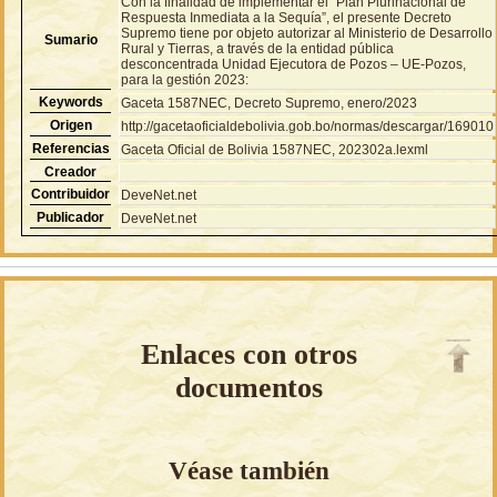
Con la finalidad de implementar el “Plan Plurinacional de
Respuesta Inmediata a la Sequía”, el presente Decreto
Supremo tiene por objeto autorizar al Ministerio de Desarrollo
Sumario
Rural y Tierras, a través de la entidad pública
desconcentrada Unidad Ejecutora de Pozos – UE-Pozos,
para la gestión 2023:
Keywords
Gaceta 1587NEC, Decreto Supremo, enero/2023
Origen
http://gacetaoficialdebolivia.gob.bo/normas/descargar/169010
Referencias
Gaceta Oficial de Bolivia 1587NEC, 202302a.lexml
Creador
Contribuidor
DeveNet.net
Publicador
DeveNet.net
Enlaces con otros
documentos
Véase también