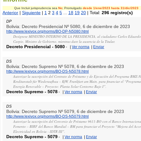
Que Incluir jurisprudencia sea
No
; Promulgado
desde 1/ene/2023
hasta 31/dic/2023
Anterior
|
Siguiente
|
1
2
3
4
5
...
18
19
20
| Total:
296 registro(s)
DP
Bolivia: Decreto Presidencial Nº 5080, 6 de diciembre de 2023
http://www.lexivox.org/norms/BO-DP-N5080.html
Desígnese MINISTRO INTERINO DE LA PRESIDENCIA, al ciudadano Carlos Eduardo D
Carpio, Ministro de Gobierno, mientras dure la ausencia de la Titular.
Decreto Presidencial
-
5080
-
|
Ver norma
|
Enviar
DS
Bolivia: Decreto Supremo Nº 5078, 6 de diciembre de 2023
http://www.lexivox.org/norms/BO-DS-N5078.html
Autorizar la suscripción del Contrato de Préstamo y de Ejecución del Programa BMZ-N
Kreditanstalt für Wiederaufbau – KfW, Frankfurt am Main, para financiar el “Program
Energía Renovable – Proyecto: Planta Solar Contorno Bajo I”.
Decreto Supremo
-
5078
-
|
Ver norma
|
Enviar
DS
Bolivia: Decreto Supremo Nº 5079, 6 de diciembre de 2023
http://www.lexivox.org/norms/BO-DS-N5079.html
Autorizar la suscripción del Convenio de Préstamo 9611-BO con el Banco Internaciona
Fomento – BIRF del Banco Mundial – BM para financiar el Proyecto “Mejora del Acces
Electricidad en Bolivia - IDTR III”.
Decreto Supremo
-
5079
-
|
Ver norma
|
Enviar