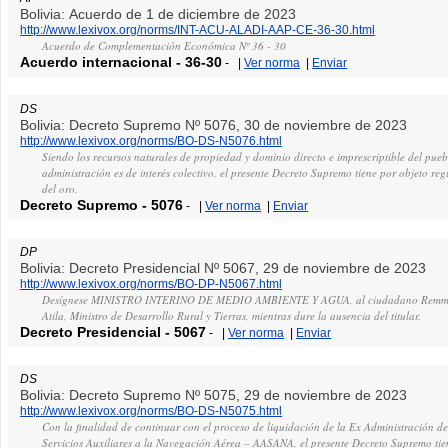
Bolivia: Acuerdo de 1 de diciembre de 2023
http://www.lexivox.org/norms/INT-ACU-ALADI-AAP-CE-36-30.html
Acuerdo de Complementación Económica Nº 36 - 30
Acuerdo internacional
-
36-30
-
|
Ver norma
|
Enviar
DS
Bolivia: Decreto Supremo Nº 5076, 30 de noviembre de 2023
http://www.lexivox.org/norms/BO-DS-N5076.html
Siendo los recursos naturales de propiedad y dominio directo e imprescriptible del pueb
administración es de interés colectivo, el presente Decreto Supremo tiene por objeto reg
del oro.
Decreto Supremo
-
5076
-
|
Ver norma
|
Enviar
DP
Bolivia: Decreto Presidencial Nº 5067, 29 de noviembre de 2023
http://www.lexivox.org/norms/BO-DP-N5067.html
Desígnese MINISTRO INTERINO DE MEDIO AMBIENTE Y AGUA, al ciudadano Remmy
Atila, Ministro de Desarrollo Rural y Tierras, mientras dure la ausencia del titular.
Decreto Presidencial
-
5067
-
|
Ver norma
|
Enviar
DS
Bolivia: Decreto Supremo Nº 5075, 29 de noviembre de 2023
http://www.lexivox.org/norms/BO-DS-N5075.html
Con la finalidad de continuar con el proceso de liquidación de la Ex Administración d
Servicios Auxiliares a la Navegación Aérea – AASANA, el presente Decreto Supremo tie