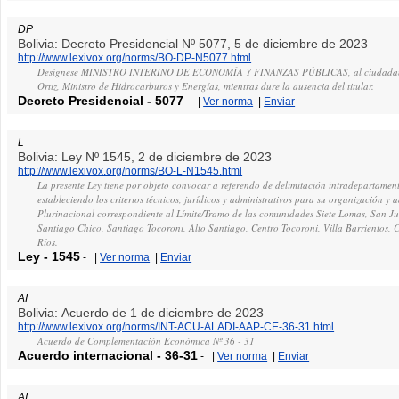
DP
Bolivia: Decreto Presidencial Nº 5077, 5 de diciembre de 2023
http://www.lexivox.org/norms/BO-DP-N5077.html
Desígnese MINISTRO INTERINO DE ECONOMÍA Y FINANZAS PÚBLICAS, al ciudadan
Ortiz, Ministro de Hidrocarburos y Energías, mientras dure la ausencia del titular.
Decreto Presidencial
-
5077
-
|
Ver norma
|
Enviar
L
Bolivia: Ley Nº 1545, 2 de diciembre de 2023
http://www.lexivox.org/norms/BO-L-N1545.html
La presente Ley tiene por objeto convocar a referendo de delimitación intradepartament
estableciendo los criterios técnicos, jurídicos y administrativos para su organización y
Plurinacional correspondiente al Límite/Tramo de las comunidades Siete Lomas, San J
Santiago Chico, Santiago Tocoroni, Alto Santiago, Centro Tocoroni, Villa Barrientos, 
Ríos.
Ley
-
1545
-
|
Ver norma
|
Enviar
AI
Bolivia: Acuerdo de 1 de diciembre de 2023
http://www.lexivox.org/norms/INT-ACU-ALADI-AAP-CE-36-31.html
Acuerdo de Complementación Económica Nº 36 - 31
Acuerdo internacional
-
36-31
-
|
Ver norma
|
Enviar
AI