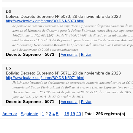
DS
Bolivia: Decreto Supremo Nº 5073, 29 de noviembre de 2023
http://www.lexivox.org/norms/BO-DS-N5073.html
Se permite de manera excepcional la importación y posterior despacho aduanero de 
donado al Ministerio de Gobierno para la Policía Boliviana, marca Magirus, tipo ca
16N25A, motor F6L-6842202, chasis N° 4900159408, clasificado en la subpartida aranc
establecidas en el Artículo 9 del Reglamento para la Importación de Vehículos Automoto
de Incentivos y Desincentivos Mediante la Aplicación del Impuesto a los Consumos Es
de 6 de diciembre de 2006 y sus modificaciones.
Decreto Supremo
-
5073
-
|
Ver norma
|
Enviar
DS
Bolivia: Decreto Supremo Nº 5071, 29 de noviembre de 2023
http://www.lexivox.org/norms/BO-DS-N5071.html
Habiéndose levantado la declaratoria de emergencia sanitaria nacional contra la COV
territorio del Estado Plurinacional de Bolivia, el presente Decreto Supremo tiene por o
Decretos Supremos N° 4295, de 24 de julio de 2020; N° 4452, de 13 de enero de 2021;
junio de 2021 y N° 4605, de 27 de octubre de 2021.
Decreto Supremo
-
5071
-
|
Ver norma
|
Enviar
Anterior
|
Siguiente
|
1
2
3
4
5
...
18
19
20
| Total:
296 registro(s)