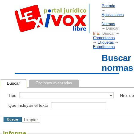
Portada
➠
Aplicaciones
➠
Normas
➠ Buscar
Ir a:
Buscar ➠
Comentarios
➠
Etiquetas
➠
Estadísticas
Buscar
normas
Buscar
Opciones avanzadas
Tipo
Nro. d
Que incluyan el texto
Informe