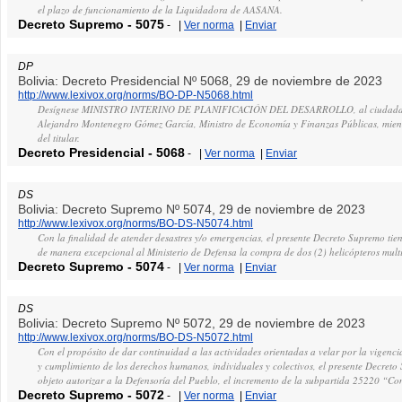
el plazo de funcionamiento de la Liquidadora de AASANA.
Decreto Supremo
-
5075
-
|
Ver norma
|
Enviar
DP
Bolivia: Decreto Presidencial Nº 5068, 29 de noviembre de 2023
http://www.lexivox.org/norms/BO-DP-N5068.html
Desígnese MINISTRO INTERINO DE PLANIFICACIÓN DEL DESARROLLO, al ciudada
Alejandro Montenegro Gómez García, Ministro de Economía y Finanzas Públicas, mient
del titular.
Decreto Presidencial
-
5068
-
|
Ver norma
|
Enviar
DS
Bolivia: Decreto Supremo Nº 5074, 29 de noviembre de 2023
http://www.lexivox.org/norms/BO-DS-N5074.html
Con la finalidad de atender desastres y/o emergencias, el presente Decreto Supremo tien
de manera excepcional al Ministerio de Defensa la compra de dos (2) helicópteros mult
Decreto Supremo
-
5074
-
|
Ver norma
|
Enviar
DS
Bolivia: Decreto Supremo Nº 5072, 29 de noviembre de 2023
http://www.lexivox.org/norms/BO-DS-N5072.html
Con el propósito de dar continuidad a las actividades orientadas a velar por la vigenci
y cumplimiento de los derechos humanos, individuales y colectivos, el presente Decreto
objeto autorizar a la Defensoría del Pueblo, el incremento de la subpartida 25220 “Con
Decreto Supremo
-
5072
-
|
Ver norma
|
Enviar