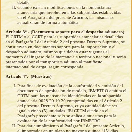
detalle:
Cuando existan modificaciones en la nomenclatura
arancelaria que involucren a las subpartidas establecidas
en el Parágrafo I del presente Artículo, las mismas se
actualizarán de forma automática.
Artículo 3°.- (Documento soporte para el despacho aduanero)
El CRTM o el CCRT para las subpartidas arancelarias detalladas
en el Parágrafo I del Artículo 2 del presente Decreto Supremo, se
constituyen en documentos soporte para la importación y el
despacho aduanero, mismos que deben estar vigentes al
momento del ingreso de la mercancía a territorio nacional y serán
presentados por el transportista adjunto al manifiesto
internacional de carga, según corresponda.
Artículo 4°.- (Muestras)
Para fines de evaluación de la conformidad y emisión del
documento de aprobación de modelo, IBMETRO emitirá el
CRTM para las mercancías identificadas en la subpartida
arancelaria 9028.20.10.20 comprendidas en el Artículo 2
del presente Decreto Supremo, cuya cantidad debe ser
igual a cinco (5) unidades. IEl CRTM citado en el
Parágrafo precedente solo se aplica a muestras para la
evaluación de la conformidad por IBMETRO.
Para dar cumplimiento al Parágrafo I del presente Artículo,
el importador en un plazo no mayor a quince (15) días