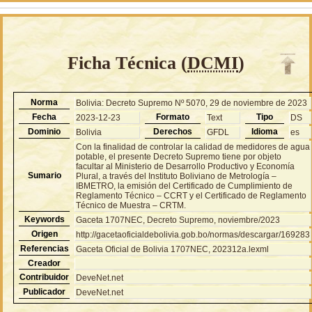
Ficha Técnica (
DCMI
)
Norma
Bolivia: Decreto Supremo Nº 5070, 29 de noviembre de 2023
Fecha
Formato
Tipo
2023-12-23
Text
DS
Dominio
Derechos
Idioma
Bolivia
GFDL
es
Con la finalidad de controlar la calidad de medidores de agua
potable, el presente Decreto Supremo tiene por objeto
facultar al Ministerio de Desarrollo Productivo y Economía
Sumario
Plural, a través del Instituto Boliviano de Metrología –
IBMETRO, la emisión del Certificado de Cumplimiento de
Reglamento Técnico – CCRT y el Certificado de Reglamento
Técnico de Muestra – CRTM.
Keywords
Gaceta 1707NEC, Decreto Supremo, noviembre/2023
Origen
http://gacetaoficialdebolivia.gob.bo/normas/descargar/169283
Referencias
Gaceta Oficial de Bolivia 1707NEC, 202312a.lexml
Creador
Contribuidor
DeveNet.net
Publicador
DeveNet.net