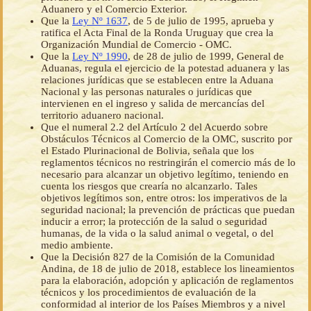
Aduanero y el Comercio Exterior.
Que la
Ley Nº 1637
, de 5 de julio de 1995, aprueba y
ratifica el Acta Final de la Ronda Uruguay que crea la
Organización Mundial de Comercio - OMC.
Que la
Ley Nº 1990
, de 28 de julio de 1999, General de
Aduanas, regula el ejercicio de la potestad aduanera y las
relaciones jurídicas que se establecen entre la Aduana
Nacional y las personas naturales o jurídicas que
intervienen en el ingreso y salida de mercancías del
territorio aduanero nacional.
Que el numeral 2.2 del Artículo 2 del Acuerdo sobre
Obstáculos Técnicos al Comercio de la OMC, suscrito por
el Estado Plurinacional de Bolivia, señala que los
reglamentos técnicos no restringirán el comercio más de lo
necesario para alcanzar un objetivo legítimo, teniendo en
cuenta los riesgos que crearía no alcanzarlo. Tales
objetivos legítimos son, entre otros: los imperativos de la
seguridad nacional; la prevención de prácticas que puedan
inducir a error; la protección de la salud o seguridad
humanas, de la vida o la salud animal o vegetal, o del
medio ambiente.
Que la Decisión 827 de la Comisión de la Comunidad
Andina, de 18 de julio de 2018, establece los lineamientos
para la elaboración, adopción y aplicación de reglamentos
técnicos y los procedimientos de evaluación de la
conformidad al interior de los Países Miembros y a nivel