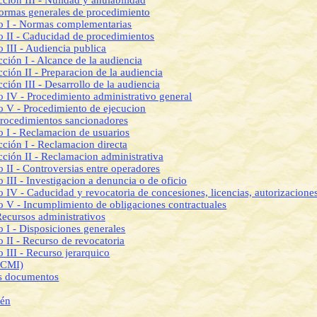
cción III - Nulidad y anulabilidad
Normas generales de procedimiento
o I - Normas complementarias
o II - Caducidad de procedimientos
o III - Audiencia publica
cción I - Alcance de la audiencia
cción II - Preparacion de la audiencia
cción III - Desarrollo de la audiencia
o IV - Procedimiento administrativo general
o V - Procedimiento de ejecucion
 Procedimientos sancionadores
o I - Reclamacion de usuarios
cción I - Reclamacion directa
cción II - Reclamacion administrativa
o II - Controversias entre operadores
o III - Investigacion a denuncia o de oficio
o IV - Caducidad y revocatoria de concesiones, licencias, autorizaciones
o V - Incumplimiento de obligaciones contractuales
Recursos administrativos
o I - Disposiciones generales
o II - Recurso de revocatoria
o III - Recurso jerarquico
DCMI)
os documentos
ién