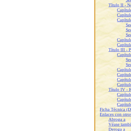
Se
Título II - 
Capítul
Capítul
Capítul
Se
Se
Se
Capítul
Capítul
Título III -
Capítul
Se
Se
Capítul
Capítul
Capítul
Capítul
Título IV - 
Capítul
Capítul
Capítul
Ficha Técnica (
Enlaces con otr
Abroga a
Véase tamb
Deroga a