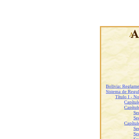
Bolivia: Reglame
Sistema de Regul
Título I - N
Capítul
Capítul
Se
Se
Capítul
Se
Se