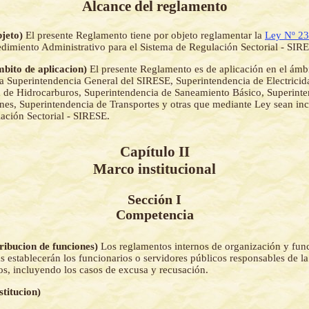
Alcance del reglamento
bjeto)
El presente Reglamento tiene por objeto reglamentar la
Ley Nº 2
dimiento Administrativo para el Sistema de Regulación Sectorial - SIR
mbito de aplicacion)
El presente Reglamento es de aplicación en el ámb
a Superintendencia General del SIRESE, Superintendencia de Electricid
 de Hidrocarburos, Superintendencia de Saneamiento Básico, Superinte
es, Superintendencia de Transportes y otras que mediante Ley sean inc
ación Sectorial - SIRESE.
Capítulo II
Marco institucional
Sección I
Competencia
tribucion de funciones)
Los reglamentos internos de organización y func
s establecerán los funcionarios o servidores públicos responsables de la
os, incluyendo los casos de excusa y recusación.
stitucion)