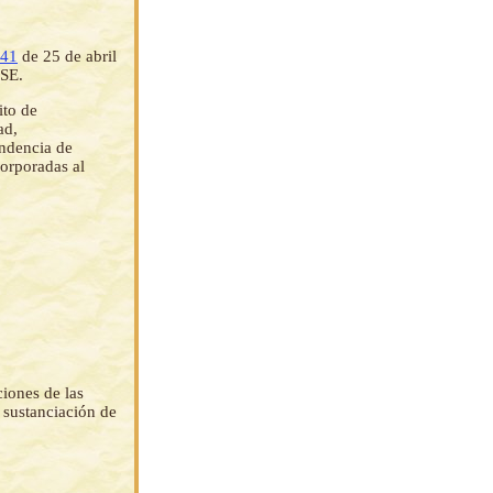
341
de 25 de abril
ESE.
ito de
ad,
ndencia de
orporadas al
iones de las
 sustanciación de