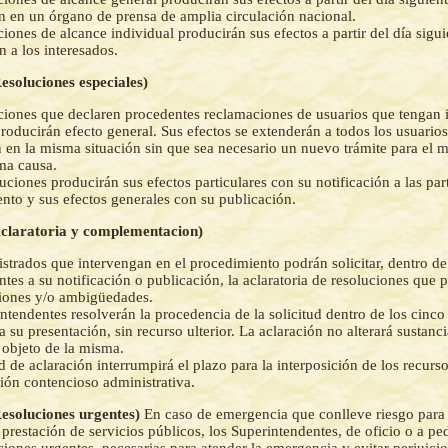
n en un órgano de prensa de amplia circulación nacional.
ciones de alcance individual producirán sus efectos a partir del día sigui
n a los interesados.
Resoluciones especiales)
ciones que declaren procedentes reclamaciones de usuarios que tengan 
producirán efecto general. Sus efectos se extenderán a todos los usuario
 en la misma situación sin que sea necesario un nuevo trámite para el 
ma causa.
uciones producirán sus efectos particulares con su notificación a las par
nto y sus efectos generales con su publicación.
(Aclaratoria y complementacion)
strados que intervengan en el procedimiento podrán solicitar, dentro de 
entes a su notificación o publicación, la aclaratoria de resoluciones que 
iones y/o ambigüedades.
ntendentes resolverán la procedencia de la solicitud dentro de los cinco 
a su presentación, sin recurso ulterior. La aclaración no alterará sustanc
 objeto de la misma.
d de aclaración interrumpirá el plazo para la interposición de los recurs
ción contencioso administrativa.
Resoluciones urgentes)
En caso de emergencia que conlleve riesgo para 
 prestación de servicios públicos, los Superintendentes, de oficio o a pe
iones urgentes, necesarias para atender la emergencia y evitar perjuicio