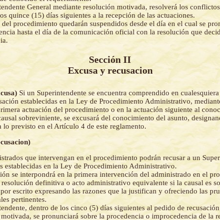
tendente General mediante resolución motivada, resolverá los conflicto
los quince (15) días siguientes a la recepción de las actuaciones.
 del procedimiento quedarán suspendidos desde el día en el cual se pro
ncia hasta el día de la comunicación oficial con la resolución que decid
ia.
Sección II
Excusa y recusacion
xcusa)
Si un Superintendente se encuentra comprendido en cualesquiera 
sación establecidas en la Ley de Procedimiento Administrativo, mediant
primera actuación del procedimiento o en la actuación siguiente al cono
causal sobreviniente, se excusará del conocimiento del asunto, designan
lo previsto en el Artículo 4 de este reglamento.
ecusacion)
strados que intervengan en el procedimiento podrán recusar a un Super
es establecidas en la Ley de Procedimiento Administrativo.
ión se interpondrá en la primera intervención del administrado en el pr
 resolución definitiva o acto administrativo equivalente si la causal es s
 por escrito expresando las razones que la justifican y ofreciendo las pr
es pertinentes.
tendente, dentro de los cinco (5) días siguientes al pedido de recusació
 motivada, se pronunciará sobre la procedencia o improcedencia de la r