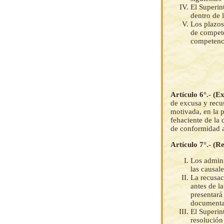
El Superin
dentro de 
Los plazos
de compete
competenc
Artículo 6°.- (E
de excusa y recu
motivada, en la 
fehaciente de la 
de conformidad a 
Artículo 7°.- (R
Los admini
las causal
La recusac
antes de la
presentará
documental
El Superin
resolución