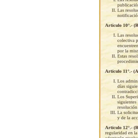
publicació
Las resolu
notificació
Artículo 10°.- (
Las resolu
colectiva 
encuentren
por la mis
Estas resol
procedimie
Artículo 11°.- 
Los admini
días sigui
contradicc
Los Superi
siguientes 
resolución
La solicitu
y de la ac
Artículo 12°.- (
regularidad en la
adoptarán resoluc