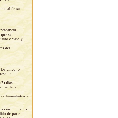
ente al de su
incidencia
s que se
mismo objeto y
tes del
los cinco (5)
presenten
(5) días
ialmente la
os administrativos
la continuidad o
dido de parte
s a los