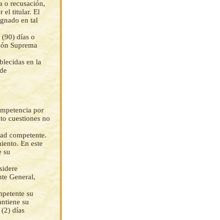
a o recusación,
el titular. El
ignado en tal
 (90) días o
ción Suprema
blecidas en la
 de
ompetencia por
nto cuestiones no
dad competente.
iento. En este
e su
sidere
nte General,
mpetente su
antiene su
(2) días