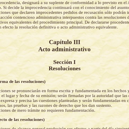
procedencia, designará a su suplente de conformidad a lo previsto en el A
. Si decide la improcedencia continuará con el conocimiento del asunto
ciones que declaren improcedentes pedidos de recusación sólo podrán 
 acción contencioso administrativa interpuestos contra las resoluciones d
tivos equivalentes del procedimiento principal. De declararse procedente
n efecto la resolución definitiva o acto administrativo equivalente.
Capítulo III
Acto administrativo
Sección I
Resoluciones
orma de las resoluciones)
ciones se pronunciarán en forma escrita y fundamentada en los hechos y
 el lugar y fecha de su emisión; serán firmadas por la autoridad que las
expresa y precisa las cuestiones planteadas y serán fundamentadas en c
hos, las pruebas y las razones de derecho que los dan sustento.
ciones de mero trámite no requieren fundamentación.
ecto de las resoluciones)
ciones de alcance general producirán sus efectos a partir del día siguient