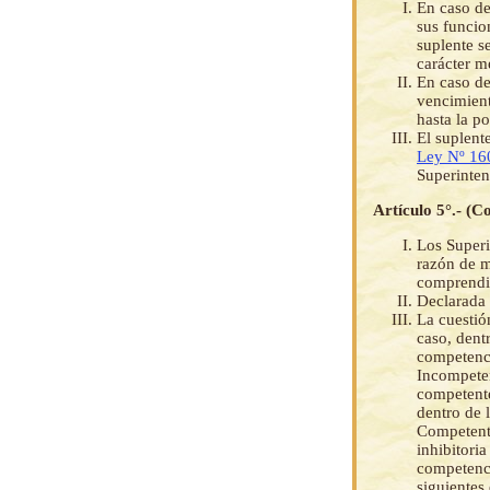
En caso de
sus funcion
suplente s
carácter m
En caso de
vencimient
hasta la po
El suplente
Ley Nº 16
Superinten
Artículo 5°.- (C
Los Superi
razón de m
comprendid
Declarada 
La cuestió
caso, dent
competenci
Incompeten
competente
dentro de l
Competente
inhibitori
competenci
siguientes