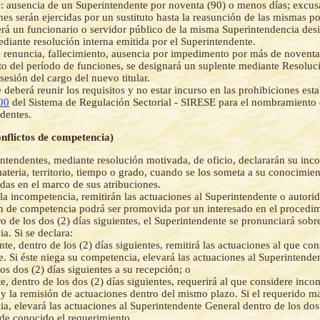
: ausencia de un Superintendente por noventa (90) o menos días; excus
es serán ejercidas por un sustituto hasta la reasunción de las mismas por 
erá un funcionario o servidor público de la misma Superintendencia des
ediante resolución interna emitida por el Superintendente.
 renuncia, fallecimiento, ausencia por impedimento por más de noventa
o del período de funciones, se designará un suplente mediante Resolu
sesión del cargo del nuevo titular.
 deberá reunir los requisitos y no estar incurso en las prohibiciones esta
00
del Sistema de Regulación Sectorial - SIRESE para el nombramiento
dentes.
onflictos de competencia)
ntendentes, mediante resolución motivada, de oficio, declararán su inc
ateria, territorio, tiempo o grado, cuando se los someta a su conocimie
as en el marco de sus atribuciones.
la incompetencia, remitirán las actuaciones al Superintendente o autori
n de competencia podrá ser promovida por un interesado en el procedim
ro de los dos (2) días siguientes, el Superintendente se pronunciará sobr
a. Si se declara:
te, dentro de los (2) días siguientes, remitirá las actuaciones al que con
. Si éste niega su competencia, elevará las actuaciones al Superintende
os dos (2) días siguientes a su recepción; o
, dentro de los dos (2) días siguientes, requerirá al que considere inco
a y la remisión de actuaciones dentro del mismo plazo. Si el requerido m
a, elevará las actuaciones al Superintendente General dentro de los dos 
 de conocido el requerimiento.