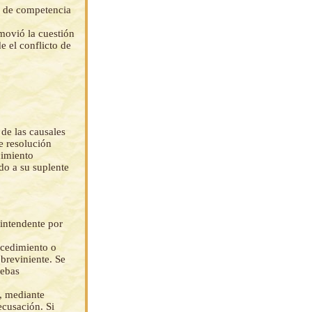
s de competencia
movió la cuestión
e el conflicto de
de las causales
e resolución
cimiento
do a su suplente
intendente por
ocedimiento o
obreviniente. Se
uebas
n, mediante
ecusación. Si