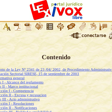
Contenido
nto de la Ley Nº 2341 de 23 /04/ 2002, de Procedimiento Administrativo
ación Sectorial SIRESE, 15 de septiembre de 2003
ormativa general
o I - Alcance del reglamento
o II - Marco institucional
cción I - Competencia
cción II - Excusa y recusacion
o III - Acto administrativo
cción I - Resoluciones
cción II - Notificaciones