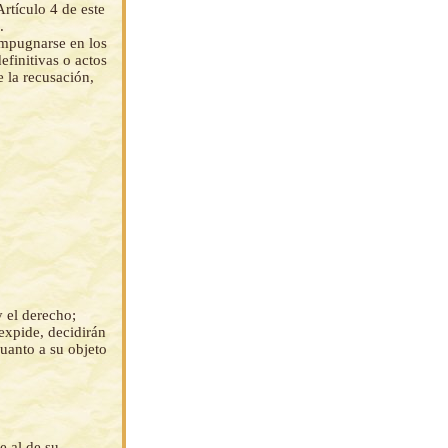
rtículo 4 de este
.
impugnarse en los
efinitivas o actos
 la recusación,
 el derecho;
 expide, decidirán
uanto a su objeto
e al de su