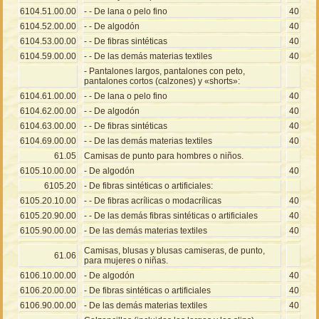
6104.51.00.00
- - De lana o pelo fino
40
6104.52.00.00
- - De algodón
40
6104.53.00.00
- - De fibras sintéticas
40
6104.59.00.00
- - De las demás materias textiles
40
- Pantalones largos, pantalones con peto,
pantalones cortos (calzones) y «shorts»:
6104.61.00.00
- - De lana o pelo fino
40
6104.62.00.00
- - De algodón
40
6104.63.00.00
- - De fibras sintéticas
40
6104.69.00.00
- - De las demás materias textiles
40
61.05
Camisas de punto para hombres o niños.
6105.10.00.00
- De algodón
40
6105.20
- De fibras sintéticas o artificiales:
6105.20.10.00
- - De fibras acrílicas o modacrílicas
40
6105.20.90.00
- - De las demás fibras sintéticas o artificiales
40
6105.90.00.00
- De las demás materias textiles
40
Camisas, blusas y blusas camiseras, de punto,
61.06
para mujeres o niñas.
6106.10.00.00
- De algodón
40
6106.20.00.00
- De fibras sintéticas o artificiales
40
6106.90.00.00
- De las demás materias textiles
40