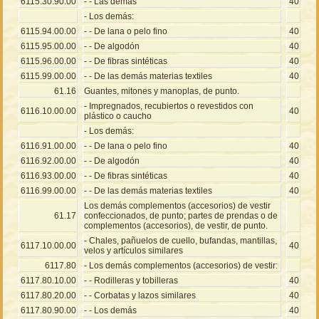
6115.30.90.00
- - Las demás
40
- Los demás:
6115.94.00.00
- - De lana o pelo fino
40
6115.95.00.00
- - De algodón
40
6115.96.00.00
- - De fibras sintéticas
40
6115.99.00.00
- - De las demás materias textiles
40
61.16
Guantes, mitones y manoplas, de punto.
- Impregnados, recubiertos o revestidos con
6116.10.00.00
40
plástico o caucho
- Los demás:
6116.91.00.00
- - De lana o pelo fino
40
6116.92.00.00
- - De algodón
40
6116.93.00.00
- - De fibras sintéticas
40
6116.99.00.00
- - De las demás materias textiles
40
Los demás complementos (accesorios) de vestir
61.17
confeccionados, de punto; partes de prendas o de
complementos (accesorios), de vestir, de punto.
- Chales, pañuelos de cuello, bufandas, mantillas,
6117.10.00.00
40
velos y artículos similares
6117.80
- Los demás complementos (accesorios) de vestir:
6117.80.10.00
- - Rodilleras y tobilleras
40
6117.80.20.00
- - Corbatas y lazos similares
40
6117.80.90.00
- - Los demás
40