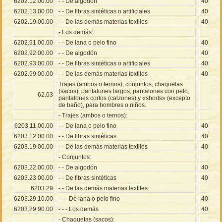
6202.12.00.00
- - De algodón
40
6202.13.00.00
- - De fibras sintéticas o artificiales
40
6202.19.00.00
- - De las demás materias textiles
40
- Los demás:
6202.91.00.00
- - De lana o pelo fino
40
6202.92.00.00
- - De algodón
40
6202.93.00.00
- - De fibras sintéticas o artificiales
40
6202.99.00.00
- - De las demás materias textiles
40
Trajes (ambos o ternos), conjuntos, chaquetas
(sacos), pantalones largos, pantalones con peto,
62.03
pantalones cortos (calzones) y «shorts» (excepto
de baño), para hombres o niños.
- Trajes (ambos o ternos):
6203.11.00.00
- - De lana o pelo fino
40
6203.12.00.00
- - De fibras sintéticas
40
6203.19.00.00
- - De las demás materias textiles
40
- Conjuntos:
6203.22.00.00
- - De algodón
40
6203.23.00.00
- - De fibras sintéticas
40
6203.29
- - De las demás materias textiles:
6203.29.10.00
- - - De lana o pelo fino
40
6203.29.90.00
- - - Los demás
40
- Chaquetas (sacos):