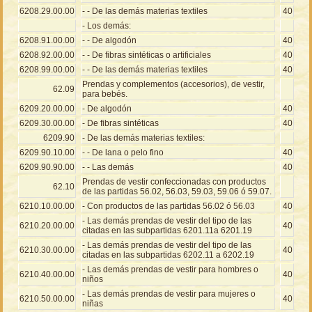
6208.29.00.00
- - De las demás materias textiles
40
- Los demás:
6208.91.00.00
- - De algodón
40
6208.92.00.00
- - De fibras sintéticas o artificiales
40
6208.99.00.00
- - De las demás materias textiles
40
Prendas y complementos (accesorios), de vestir,
62.09
para bebés.
6209.20.00.00
- De algodón
40
6209.30.00.00
- De fibras sintéticas
40
6209.90
- De las demás materias textiles:
6209.90.10.00
- - De lana o pelo fino
40
6209.90.90.00
- - Las demás
40
Prendas de vestir confeccionadas con productos
62.10
de las partidas 56.02, 56.03, 59.03, 59.06 ó 59.07.
6210.10.00.00
- Con productos de las partidas 56.02 ó 56.03
40
- Las demás prendas de vestir del tipo de las
6210.20.00.00
40
citadas en las subpartidas 6201.11a 6201.19
- Las demás prendas de vestir del tipo de las
6210.30.00.00
40
citadas en las subpartidas 6202.11 a 6202.19
- Las demás prendas de vestir para hombres o
6210.40.00.00
40
niños
- Las demás prendas de vestir para mujeres o
6210.50.00.00
40
niñas