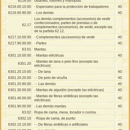
6216.00
Guantes, mitones y manoplas.
6216.00.10.00
- Especiales para la protección de trabajadores
40
6216.00.90.00
- Los demás
40
Los demás complementos (accesorios) de vestir
confeccionados; partes de prendas o de
62.17
complementos (accesorios), de vestir, excepto las
de la partida 62.12.
6217.10.00.00
- Complementos (accesorios) de vestir
40
6217.90.00.00
- Partes
40
63.01
Mantas.
6301.10.00.00
- Mantas eléctricas
40
- Mantas de lana o pelo fino (excepto las
6301.20
eléctricas):
6301.20.10.00
- - De lana
40
6301.20.20.00
- - De pelo de vicuña
40
6301.20.90.00
- - Las demás
40
6301.30.00.00
- Mantas de algodón (excepto las eléctricas)
40
- Mantas de fibras sintéticas (excepto las
6301.40.00.00
40
eléctricas)
6301.90.00.00
- Las demás mantas
40
63.02
Ropa de cama, mesa, tocador o cocina.
6302.10
- Ropa de cama, de punto:
6302.10.10.00
- - De fibras sintéticas o artificiales
40