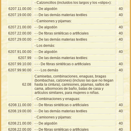
- Calzoncillos (incluidos los largos y los «slips»):
6207.11.00.00
- - De algodón
40
6207.19.00.00
- - De las demás materias textiles
40
- Camisones y pijamas:
6207.21.00.00
- - De algodón
40
6207.22.00.00
- - De fibras sintéticas o artificiales
40
6207.29.00.00
- - De las demás materias textiles
40
- Los demás:
6207.91.00.00
- - De algodón
40
6207.99
- - De las demás materias textiles:
6207.99.10.00
- - - De fibras sintéticas o artificiales
40
6207.99.90.00
- - - Los demás
40
Camisetas, combinaciones, enaguas, bragas
(bombachas, calzones) (incluso las que no llegan
62.08
hasta la cintura), camisones, pijamas, saltos de
cama, albornoces de baño, batas de casa y
artículos similares, para mujeres o niñas.
- Combinaciones y enaguas:
6208.11.00.00
- - De fibras sintéticas o artificiales
40
6208.19.00.00
- - De las demás materias textiles
40
- Camisones y pijamas:
6208.21.00.00
- - De algodón
40
6208.22.00.00
- - De fibras sintéticas o artificiales
40