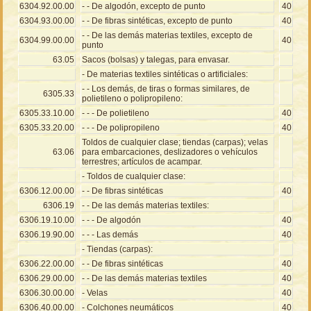
6304.92.00.00
- - De algodón, excepto de punto
40
6304.93.00.00
- - De fibras sintéticas, excepto de punto
40
- - De las demás materias textiles, excepto de
6304.99.00.00
40
punto
63.05
Sacos (bolsas) y talegas, para envasar.
- De materias textiles sintéticas o artificiales:
- - Los demás, de tiras o formas similares, de
6305.33
polietileno o polipropileno:
6305.33.10.00
- - - De polietileno
40
6305.33.20.00
- - - De polipropileno
40
Toldos de cualquier clase; tiendas (carpas); velas
63.06
para embarcaciones, deslizadores o vehículos
terrestres; artículos de acampar.
- Toldos de cualquier clase:
6306.12.00.00
- - De fibras sintéticas
40
6306.19
- - De las demás materias textiles:
6306.19.10.00
- - - De algodón
40
6306.19.90.00
- - - Las demás
40
- Tiendas (carpas):
6306.22.00.00
- - De fibras sintéticas
40
6306.29.00.00
- - De las demás materias textiles
40
6306.30.00.00
- Velas
40
6306.40.00.00
- Colchones neumáticos
40