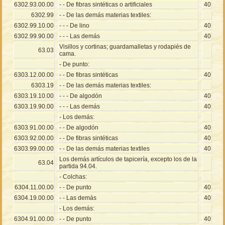
6302.93.00.00
- - De fibras sintéticas o artificiales
40
6302.99
- - De las demás materias textiles:
6302.99.10.00
- - - De lino
40
6302.99.90.00
- - - Las demás
40
Visillos y cortinas; guardamalletas y rodapiés de
63.03
cama.
- De punto:
6303.12.00.00
- - De fibras sintéticas
40
6303.19
- - De las demás materias textiles:
6303.19.10.00
- - - De algodón
40
6303.19.90.00
- - - Las demás
40
- Los demás:
6303.91.00.00
- - De algodón
40
6303.92.00.00
- - De fibras sintéticas
40
6303.99.00.00
- - De las demás materias textiles
40
Los demás artículos de tapicería, excepto los de la
63.04
partida 94.04.
- Colchas:
6304.11.00.00
- - De punto
40
6304.19.00.00
- - Las demás
40
- Los demás:
6304.91.00.00
- - De punto
40