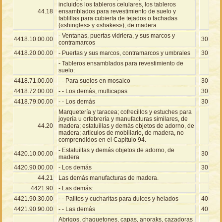
incluidos los tableros celulares, los tableros
44.18
ensamblados para revestimiento de suelo y
tablillas para cubierta de tejados o fachadas
(«shingles» y «shakes»), de madera.
- Ventanas, puertas vidriera, y sus marcos y
4418.10.00.00
30
contramarcos
4418.20.00.00
- Puertas y sus marcos, contramarcos y umbrales
30
- Tableros ensamblados para revestimiento de
suelo:
4418.71.00.00
- - Para suelos en mosaico
30
4418.72.00.00
- - Los demás, multicapas
30
4418.79.00.00
- - Los demás
30
Marquetería y taracea; cofrecillos y estuches para
joyería u orfebrería y manufacturas similares, de
44.20
madera; estatuillas y demás objetos de adorno, de
madera; artículos de mobiliario, de madera, no
comprendidos en el Capítulo 94.
- Estatuillas y demás objetos de adorno, de
4420.10.00.00
30
madera
4420.90.00.00
- Los demás
30
44.21
Las demás manufacturas de madera.
4421.90
- Las demás:
4421.90.30.00
- - Palitos y cucharitas para dulces y helados
40
4421.90.90.00
- - Las demás
40
Abrigos, chaquetones, capas, anoraks, cazadoras