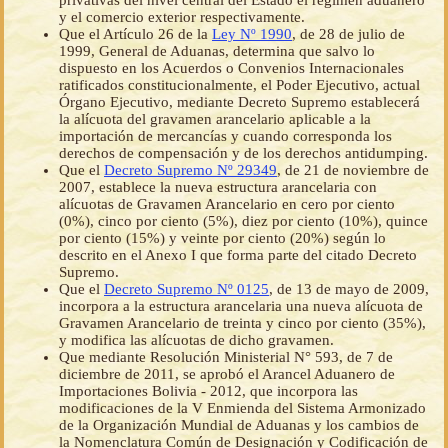
privativas del nivel central del Estado el régimen aduanero
y el comercio exterior respectivamente.
Que el Artículo 26 de la
Ley Nº 1990
, de 28 de julio de
1999, General de Aduanas, determina que salvo lo
dispuesto en los Acuerdos o Convenios Internacionales
ratificados constitucionalmente, el Poder Ejecutivo, actual
Órgano Ejecutivo, mediante Decreto Supremo establecerá
la alícuota del gravamen arancelario aplicable a la
importación de mercancías y cuando corresponda los
derechos de compensación y de los derechos antidumping.
Que el
Decreto Supremo Nº 29349
, de 21 de noviembre de
2007, establece la nueva estructura arancelaria con
alícuotas de Gravamen Arancelario en cero por ciento
(0%), cinco por ciento (5%), diez por ciento (10%), quince
por ciento (15%) y veinte por ciento (20%) según lo
descrito en el Anexo I que forma parte del citado Decreto
Supremo.
Que el
Decreto Supremo Nº 0125
, de 13 de mayo de 2009,
incorpora a la estructura arancelaria una nueva alícuota de
Gravamen Arancelario de treinta y cinco por ciento (35%),
y modifica las alícuotas de dicho gravamen.
Que mediante Resolución Ministerial N° 593, de 7 de
diciembre de 2011, se aprobó el Arancel Aduanero de
Importaciones Bolivia - 2012, que incorpora las
modificaciones de la V Enmienda del Sistema Armonizado
de la Organización Mundial de Aduanas y los cambios de
la Nomenclatura Común de Designación y Codificación de