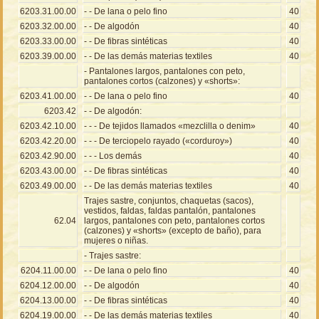
6203.31.00.00
- - De lana o pelo fino
40
6203.32.00.00
- - De algodón
40
6203.33.00.00
- - De fibras sintéticas
40
6203.39.00.00
- - De las demás materias textiles
40
- Pantalones largos, pantalones con peto,
pantalones cortos (calzones) y «shorts»:
6203.41.00.00
- - De lana o pelo fino
40
6203.42
- - De algodón:
6203.42.10.00
- - - De tejidos llamados «mezclilla o denim»
40
6203.42.20.00
- - - De terciopelo rayado («corduroy»)
40
6203.42.90.00
- - - Los demás
40
6203.43.00.00
- - De fibras sintéticas
40
6203.49.00.00
- - De las demás materias textiles
40
Trajes sastre, conjuntos, chaquetas (sacos),
vestidos, faldas, faldas pantalón, pantalones
62.04
largos, pantalones con peto, pantalones cortos
(calzones) y «shorts» (excepto de baño), para
mujeres o niñas.
- Trajes sastre:
6204.11.00.00
- - De lana o pelo fino
40
6204.12.00.00
- - De algodón
40
6204.13.00.00
- - De fibras sintéticas
40
6204.19.00.00
- - De las demás materias textiles
40