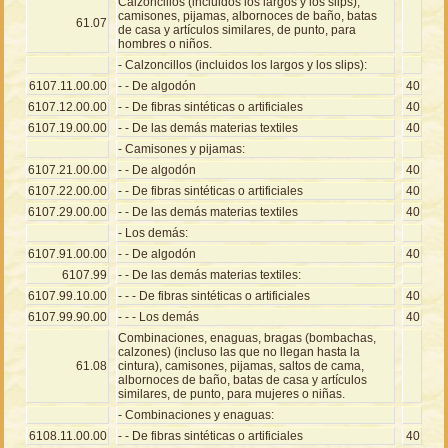
Calzoncillos (incluidos los largos y los slips),
camisones, pijamas, albornoces de baño, batas
61.07
de casa y artículos similares, de punto, para
hombres o niños.
- Calzoncillos (incluidos los largos y los slips):
6107.11.00.00
- - De algodón
40
6107.12.00.00
- - De fibras sintéticas o artificiales
40
6107.19.00.00
- - De las demás materias textiles
40
- Camisones y pijamas:
6107.21.00.00
- - De algodón
40
6107.22.00.00
- - De fibras sintéticas o artificiales
40
6107.29.00.00
- - De las demás materias textiles
40
- Los demás:
6107.91.00.00
- - De algodón
40
6107.99
- - De las demás materias textiles:
6107.99.10.00
- - - De fibras sintéticas o artificiales
40
6107.99.90.00
- - - Los demás
40
Combinaciones, enaguas, bragas (bombachas,
calzones) (incluso las que no llegan hasta la
61.08
cintura), camisones, pijamas, saltos de cama,
albornoces de baño, batas de casa y artículos
similares, de punto, para mujeres o niñas.
- Combinaciones y enaguas:
6108.11.00.00
- - De fibras sintéticas o artificiales
40