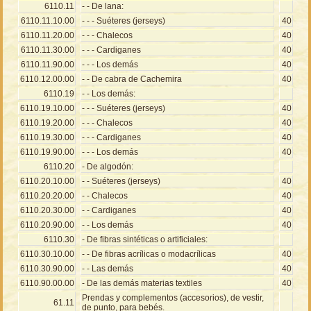
6110.11
- - De lana:
6110.11.10.00
- - - Suéteres (jerseys)
40
6110.11.20.00
- - - Chalecos
40
6110.11.30.00
- - - Cardiganes
40
6110.11.90.00
- - - Los demás
40
6110.12.00.00
- - De cabra de Cachemira
40
6110.19
- - Los demás:
6110.19.10.00
- - - Suéteres (jerseys)
40
6110.19.20.00
- - - Chalecos
40
6110.19.30.00
- - - Cardiganes
40
6110.19.90.00
- - - Los demás
40
6110.20
- De algodón:
6110.20.10.00
- - Suéteres (jerseys)
40
6110.20.20.00
- - Chalecos
40
6110.20.30.00
- - Cardiganes
40
6110.20.90.00
- - Los demás
40
6110.30
- De fibras sintéticas o artificiales:
6110.30.10.00
- - De fibras acrílicas o modacrílicas
40
6110.30.90.00
- - Las demás
40
6110.90.00.00
- De las demás materias textiles
40
Prendas y complementos (accesorios), de vestir,
61.11
de punto, para bebés.