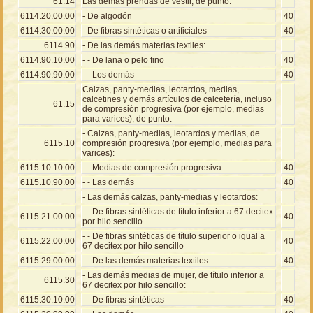
61.14
Las demás prendas de vestir, de punto.
6114.20.00.00
- De algodón
40
6114.30.00.00
- De fibras sintéticas o artificiales
40
6114.90
- De las demás materias textiles:
6114.90.10.00
- - De lana o pelo fino
40
6114.90.90.00
- - Los demás
40
Calzas, panty-medias, leotardos, medias,
calcetines y demás artículos de calcetería, incluso
61.15
de compresión progresiva (por ejemplo, medias
para varices), de punto.
- Calzas, panty-medias, leotardos y medias, de
6115.10
compresión progresiva (por ejemplo, medias para
varices):
6115.10.10.00
- - Medias de compresión progresiva
40
6115.10.90.00
- - Las demás
40
- Las demás calzas, panty-medias y leotardos:
- - De fibras sintéticas de título inferior a 67 decitex
6115.21.00.00
40
por hilo sencillo
- - De fibras sintéticas de título superior o igual a
6115.22.00.00
40
67 decitex por hilo sencillo
6115.29.00.00
- - De las demás materias textiles
40
- Las demás medias de mujer, de título inferior a
6115.30
67 decitex por hilo sencillo:
6115.30.10.00
- - De fibras sintéticas
40