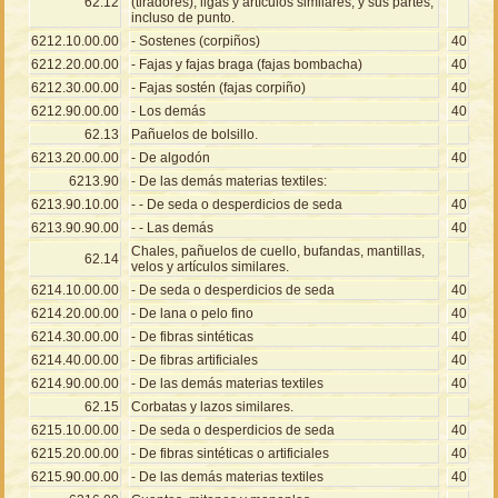
62.12
(tiradores), ligas y artículos similares, y sus partes,
incluso de punto.
6212.10.00.00
- Sostenes (corpiños)
40
6212.20.00.00
- Fajas y fajas braga (fajas bombacha)
40
6212.30.00.00
- Fajas sostén (fajas corpiño)
40
6212.90.00.00
- Los demás
40
62.13
Pañuelos de bolsillo.
6213.20.00.00
- De algodón
40
6213.90
- De las demás materias textiles:
6213.90.10.00
- - De seda o desperdicios de seda
40
6213.90.90.00
- - Las demás
40
Chales, pañuelos de cuello, bufandas, mantillas,
62.14
velos y artículos similares.
6214.10.00.00
- De seda o desperdicios de seda
40
6214.20.00.00
- De lana o pelo fino
40
6214.30.00.00
- De fibras sintéticas
40
6214.40.00.00
- De fibras artificiales
40
6214.90.00.00
- De las demás materias textiles
40
62.15
Corbatas y lazos similares.
6215.10.00.00
- De seda o desperdicios de seda
40
6215.20.00.00
- De fibras sintéticas o artificiales
40
6215.90.00.00
- De las demás materias textiles
40