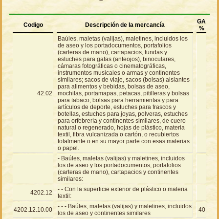
GA
Codigo
Descripción de la mercancía
%
Baúles, maletas (valijas), maletines, incluidos los
de aseo y los portadocumentos, portafolios
(carteras de mano), cartapacios, fundas y
estuches para gafas (anteojos), binoculares,
cámaras fotográficas o cinematográficas,
instrumentos musicales o armas y continentes
similares; sacos de viaje, sacos (bolsas) aislantes
para alimentos y bebidas, bolsas de aseo,
42.02
mochilas, portamapas, petacas, pitilleras y bolsas
para tabaco, bolsas para herramientas y para
artículos de deporte, estuches para frascos y
botellas, estuches para joyas, polveras, estuches
para orfebrería y continentes similares, de cuero
natural o regenerado, hojas de plástico, materia
textil, fibra vulcanizada o cartón, o recubiertos
totalmente o en su mayor parte con esas materias
o papel.
- Baúles, maletas (valijas) y maletines, incluidos
los de aseo y los portadocumentos, portafolios
(carteras de mano), cartapacios y continentes
similares:
- - Con la superficie exterior de plástico o materia
4202.12
textil:
- - - Baúles, maletas (valijas) y maletines, incluidos
4202.12.10.00
40
los de aseo y continentes similares