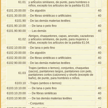
61.01
y artículos similares, de punto, para hombres o
niños, excepto los artículos de la partida 61.03.
6101.20.00.00
- De algodón
40
6101.30.00.00
- De fibras sintéticas o artificiales
40
6101.90
- De las demás materias textiles:
6101.90.10.00
- - De lana o pelo fino
40
6101.90.90.00
- - Las demás
40
Abrigos, chaquetones, capas, anoraks, cazadoras
61.02
y artículos similares, de punto, para mujeres o
niñas, excepto los artículos de la partida 61.04.
6102.10.00.00
- De lana o pelo fino
40
6102.20.00.00
- De algodón
40
6102.30.00.00
- De fibras sintéticas o artificiales
40
6102.90.00.00
- De las demás materias textiles
40
Trajes (ambos o ternos), conjuntos, chaquetas
(sacos), pantalones largos, pantalones con peto,
61.03
pantalones cortos (calzones) y shorts (excepto de
baño), de punto, para hombres o niños.
6103.10
- Trajes (ambos o ternos):
6103.10.10.00
- - De lana o pelo fino
40
6103.10.20.00
- - De fibras sintéticas
40
6103.10.90.00
- - De las demás materias textiles
40
- Conjuntos: