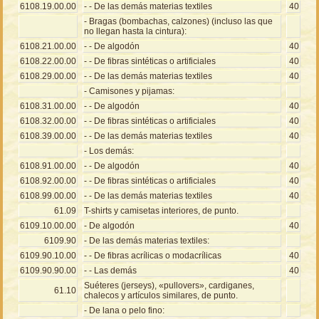
6108.19.00.00
- - De las demás materias textiles
40
- Bragas (bombachas, calzones) (incluso las que
no llegan hasta la cintura):
6108.21.00.00
- - De algodón
40
6108.22.00.00
- - De fibras sintéticas o artificiales
40
6108.29.00.00
- - De las demás materias textiles
40
- Camisones y pijamas:
6108.31.00.00
- - De algodón
40
6108.32.00.00
- - De fibras sintéticas o artificiales
40
6108.39.00.00
- - De las demás materias textiles
40
- Los demás:
6108.91.00.00
- - De algodón
40
6108.92.00.00
- - De fibras sintéticas o artificiales
40
6108.99.00.00
- - De las demás materias textiles
40
61.09
T-shirts y camisetas interiores, de punto.
6109.10.00.00
- De algodón
40
6109.90
- De las demás materias textiles:
6109.90.10.00
- - De fibras acrílicas o modacrílicas
40
6109.90.90.00
- - Las demás
40
Suéteres (jerseys), «pullovers», cardiganes,
61.10
chalecos y artículos similares, de punto.
- De lana o pelo fino: