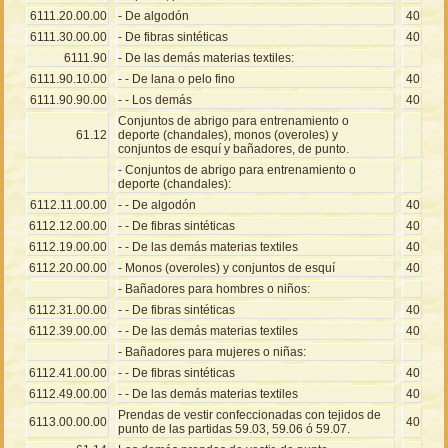
6111.20.00.00
- De algodón
40
6111.30.00.00
- De fibras sintéticas
40
6111.90
- De las demás materias textiles:
6111.90.10.00
- - De lana o pelo fino
40
6111.90.90.00
- - Los demás
40
Conjuntos de abrigo para entrenamiento o
61.12
deporte (chandales), monos (overoles) y
conjuntos de esquí y bañadores, de punto.
- Conjuntos de abrigo para entrenamiento o
deporte (chandales):
6112.11.00.00
- - De algodón
40
6112.12.00.00
- - De fibras sintéticas
40
6112.19.00.00
- - De las demás materias textiles
40
6112.20.00.00
- Monos (overoles) y conjuntos de esquí
40
- Bañadores para hombres o niños:
6112.31.00.00
- - De fibras sintéticas
40
6112.39.00.00
- - De las demás materias textiles
40
- Bañadores para mujeres o niñas:
6112.41.00.00
- - De fibras sintéticas
40
6112.49.00.00
- - De las demás materias textiles
40
Prendas de vestir confeccionadas con tejidos de
6113.00.00.00
40
punto de las partidas 59.03, 59.06 ó 59.07.