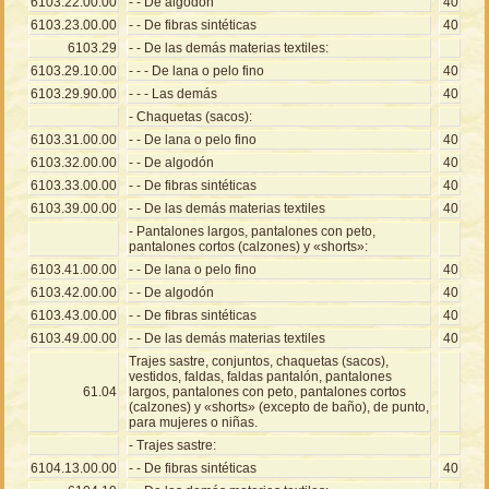
6103.22.00.00
- - De algodón
40
6103.23.00.00
- - De fibras sintéticas
40
6103.29
- - De las demás materias textiles:
6103.29.10.00
- - - De lana o pelo fino
40
6103.29.90.00
- - - Las demás
40
- Chaquetas (sacos):
6103.31.00.00
- - De lana o pelo fino
40
6103.32.00.00
- - De algodón
40
6103.33.00.00
- - De fibras sintéticas
40
6103.39.00.00
- - De las demás materias textiles
40
- Pantalones largos, pantalones con peto,
pantalones cortos (calzones) y «shorts»:
6103.41.00.00
- - De lana o pelo fino
40
6103.42.00.00
- - De algodón
40
6103.43.00.00
- - De fibras sintéticas
40
6103.49.00.00
- - De las demás materias textiles
40
Trajes sastre, conjuntos, chaquetas (sacos),
vestidos, faldas, faldas pantalón, pantalones
61.04
largos, pantalones con peto, pantalones cortos
(calzones) y «shorts» (excepto de baño), de punto,
para mujeres o niñas.
- Trajes sastre:
6104.13.00.00
- - De fibras sintéticas
40