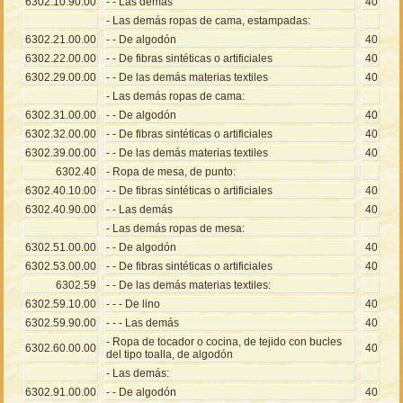
6302.10.90.00
- - Las demás
40
- Las demás ropas de cama, estampadas:
6302.21.00.00
- - De algodón
40
6302.22.00.00
- - De fibras sintéticas o artificiales
40
6302.29.00.00
- - De las demás materias textiles
40
- Las demás ropas de cama:
6302.31.00.00
- - De algodón
40
6302.32.00.00
- - De fibras sintéticas o artificiales
40
6302.39.00.00
- - De las demás materias textiles
40
6302.40
- Ropa de mesa, de punto:
6302.40.10.00
- - De fibras sintéticas o artificiales
40
6302.40.90.00
- - Las demás
40
- Las demás ropas de mesa:
6302.51.00.00
- - De algodón
40
6302.53.00.00
- - De fibras sintéticas o artificiales
40
6302.59
- - De las demás materias textiles:
6302.59.10.00
- - - De lino
40
6302.59.90.00
- - - Las demás
40
- Ropa de tocador o cocina, de tejido con bucles
6302.60.00.00
40
del tipo toalla, de algodón
- Las demás:
6302.91.00.00
- - De algodón
40