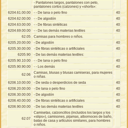
- Pantalones largos, pantalones con peto,
pantalones cortos (calzones) y «shorts»:
6204.61.00.00
- - De lana o pelo fino
40
6204.62.00.00
- - De algodón
40
6204.63.00.00
- - De fibras sintéticas
40
6204.69.00.00
- - De las demás materias textiles
40
62.05
Camisas para hombres o niños.
6205.20.00.00
- De algodón
40
6205.30.00.00
- De fibras sintéticas o artificiales
40
6205.90
- De las demás materias textiles:
6205.90.10.00
- - De lana o pelo fino
40
6205.90.90.00
- - Los demás
40
Camisas, blusas y blusas camiseras, para mujeres
62.06
o niñas.
6206.10.00.00
- De seda o desperdicios de seda
40
6206.20.00.00
- De lana o pelo fino
40
6206.30.00.00
- De algodón
40
6206.40.00.00
- De fibras sintéticas o artificiales
40
6206.90.00.00
- De las demás materias textiles
40
Camisetas, calzoncillos (incluidos los largos y los
«slips»), camisones, pijamas, albornoces de baño,
62.07
batas de casa y artículos similares, para hombres
o niños.