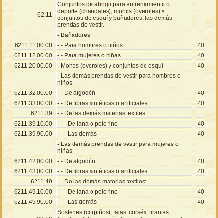
Conjuntos de abrigo para entrenamiento o
deporte (chandales), monos (overoles) y
62.11
conjuntos de esquí y bañadores; las demás
prendas de vestir.
- Bañadores:
6211.11.00.00
- - Para hombres o niños
40
6211.12.00.00
- - Para mujeres o niñas
40
6211.20.00.00
- Monos (overoles) y conjuntos de esquí
40
- Las demás prendas de vestir para hombres o
niños:
6211.32.00.00
- - De algodón
40
6211.33.00.00
- - De fibras sintéticas o artificiales
40
6211.39
- - De las demás materias textiles:
6211.39.10.00
- - - De lana o pelo fino
40
6211.39.90.00
- - - Las demás
40
- Las demás prendas de vestir para mujeres o
niñas:
6211.42.00.00
- - De algodón
40
6211.43.00.00
- - De fibras sintéticas o artificiales
40
6211.49
- - De las demás materias textiles:
6211.49.10.00
- - - De lana o pelo fino
40
6211.49.90.00
- - - Las demás
40
Sostenes (corpiños), fajas, corsés, tirantes