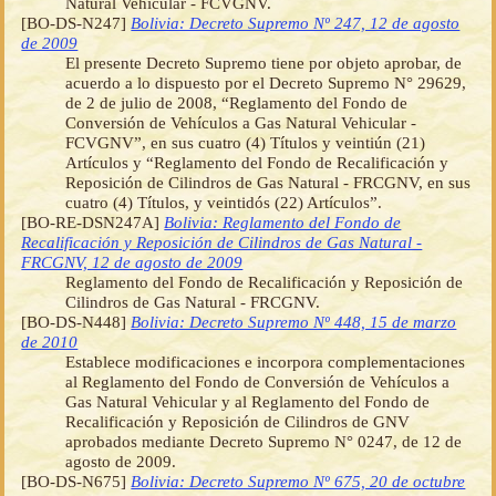
Natural Vehicular - FCVGNV.
[BO-DS-N247]
Bolivia: Decreto Supremo Nº 247, 12 de agosto
de 2009
El presente Decreto Supremo tiene por objeto aprobar, de
acuerdo a lo dispuesto por el Decreto Supremo N° 29629,
de 2 de julio de 2008, “Reglamento del Fondo de
Conversión de Vehículos a Gas Natural Vehicular -
FCVGNV”, en sus cuatro (4) Títulos y veintiún (21)
Artículos y “Reglamento del Fondo de Recalificación y
Reposición de Cilindros de Gas Natural - FRCGNV, en sus
cuatro (4) Títulos, y veintidós (22) Artículos”.
[BO-RE-DSN247A]
Bolivia: Reglamento del Fondo de
Recalificación y Reposición de Cilindros de Gas Natural -
FRCGNV, 12 de agosto de 2009
Reglamento del Fondo de Recalificación y Reposición de
Cilindros de Gas Natural - FRCGNV.
[BO-DS-N448]
Bolivia: Decreto Supremo Nº 448, 15 de marzo
de 2010
Establece modificaciones e incorpora complementaciones
al Reglamento del Fondo de Conversión de Vehículos a
Gas Natural Vehicular y al Reglamento del Fondo de
Recalificación y Reposición de Cilindros de GNV
aprobados mediante Decreto Supremo N° 0247, de 12 de
agosto de 2009.
[BO-DS-N675]
Bolivia: Decreto Supremo Nº 675, 20 de octubre