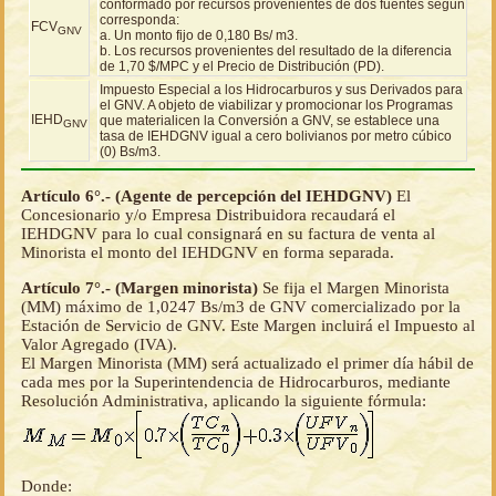
conformado por recursos provenientes de dos fuentes según
corresponda:
FCV
GNV
a. Un monto fijo de 0,180 Bs/ m3.
b. Los recursos provenientes del resultado de la diferencia
de 1,70 $/MPC y el Precio de Distribución (PD).
Impuesto Especial a los Hidrocarburos y sus Derivados para
el GNV. A objeto de viabilizar y promocionar los Programas
IEHD
que materialicen la Conversión a GNV, se establece una
GNV
tasa de IEHDGNV igual a cero bolivianos por metro cúbico
(0) Bs/m3.
Artículo 6°.- (Agente de percepción del IEHDGNV)
El
Concesionario y/o Empresa Distribuidora recaudará el
IEHDGNV para lo cual consignará en su factura de venta al
Minorista el monto del IEHDGNV en forma separada.
Artículo 7°.- (Margen minorista)
Se fija el Margen Minorista
(MM) máximo de 1,0247 Bs/m3 de GNV comercializado por la
Estación de Servicio de GNV. Este Margen incluirá el Impuesto al
Valor Agregado (IVA).
El Margen Minorista (MM) será actualizado el primer día hábil de
cada mes por la Superintendencia de Hidrocarburos, mediante
Resolución Administrativa, aplicando la siguiente fórmula:
Donde: