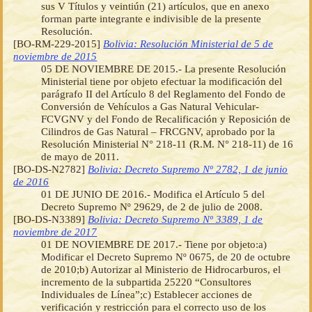
sus V Títulos y veintiún (21) artículos, que en anexo
forman parte integrante e indivisible de la presente
Resolución.
[BO-RM-229-2015]
Bolivia: Resolución Ministerial de 5 de
noviembre de 2015
05 DE NOVIEMBRE DE 2015.- La presente Resolución
Ministerial tiene por objeto efectuar la modificación del
parágrafo II del Artículo 8 del Reglamento del Fondo de
Conversión de Vehículos a Gas Natural Vehicular-
FCVGNV y del Fondo de Recalificación y Reposición de
Cilindros de Gas Natural – FRCGNV, aprobado por la
Resolución Ministerial N° 218-11 (R.M. N° 218-11) de 16
de mayo de 2011.
[BO-DS-N2782]
Bolivia: Decreto Supremo Nº 2782, 1 de junio
de 2016
01 DE JUNIO DE 2016.- Modifica el Artículo 5 del
Decreto Supremo Nº 29629, de 2 de julio de 2008.
[BO-DS-N3389]
Bolivia: Decreto Supremo Nº 3389, 1 de
noviembre de 2017
01 DE NOVIEMBRE DE 2017.- Tiene por objeto:a)
Modificar el Decreto Supremo Nº 0675, de 20 de octubre
de 2010;b) Autorizar al Ministerio de Hidrocarburos, el
incremento de la subpartida 25220 “Consultores
Individuales de Línea”;c) Establecer acciones de
verificación y restricción para el correcto uso de los