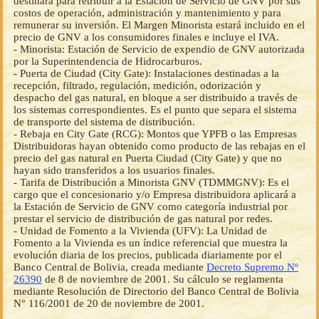
destinará para retribuir a la Estación de Servicio de GNV por sus
costos de operación, administración y mantenimiento y para
remunerar su inversión. El Margen Minorista estará incluido en el
precio de GNV a los consumidores finales e incluye el IVA.
- Minorista: Estación de Servicio de expendio de GNV autorizada
por la Superintendencia de Hidrocarburos.
- Puerta de Ciudad (City Gate): Instalaciones destinadas a la
recepción, filtrado, regulación, medición, odorización y
despacho del gas natural, en bloque a ser distribuido a través de
los sistemas correspondientes. Es el punto que separa el sistema
de transporte del sistema de distribución.
- Rebaja en City Gate (RCG): Montos que YPFB o las Empresas
Distribuidoras hayan obtenido como producto de las rebajas en el
precio del gas natural en Puerta Ciudad (City Gate) y que no
hayan sido transferidos a los usuarios finales.
- Tarifa de Distribución a Minorista GNV (TDMMGNV): Es el
cargo que el concesionario y/o Empresa distribuidora aplicará a
la Estación de Servicio de GNV como categoría industrial por
prestar el servicio de distribución de gas natural por redes.
- Unidad de Fomento a la Vivienda (UFV): La Unidad de
Fomento a la Vivienda es un índice referencial que muestra la
evolución diaria de los precios, publicada diariamente por el
Banco Central de Bolivia, creada mediante
Decreto Supremo Nº
26390
de 8 de noviembre de 2001. Su cálculo se reglamenta
mediante Resolución de Directorio del Banco Central de Bolivia
N° 116/2001 de 20 de noviembre de 2001.