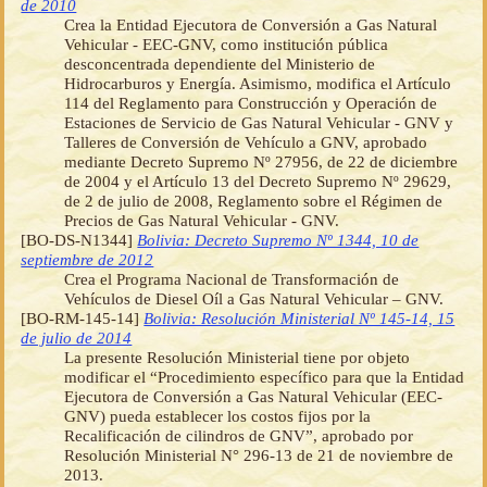
de 2010
Crea la Entidad Ejecutora de Conversión a Gas Natural
Vehicular - EEC-GNV, como institución pública
desconcentrada dependiente del Ministerio de
Hidrocarburos y Energía. Asimismo, modifica el Artículo
114 del Reglamento para Construcción y Operación de
Estaciones de Servicio de Gas Natural Vehicular - GNV y
Talleres de Conversión de Vehículo a GNV, aprobado
mediante Decreto Supremo Nº 27956, de 22 de diciembre
de 2004 y el Artículo 13 del Decreto Supremo Nº 29629,
de 2 de julio de 2008, Reglamento sobre el Régimen de
Precios de Gas Natural Vehicular - GNV.
[BO-DS-N1344]
Bolivia: Decreto Supremo Nº 1344, 10 de
septiembre de 2012
Crea el Programa Nacional de Transformación de
Vehículos de Diesel Oíl a Gas Natural Vehicular – GNV.
[BO-RM-145-14]
Bolivia: Resolución Ministerial Nº 145-14, 15
de julio de 2014
La presente Resolución Ministerial tiene por objeto
modificar el “Procedimiento específico para que la Entidad
Ejecutora de Conversión a Gas Natural Vehicular (EEC-
GNV) pueda establecer los costos fijos por la
Recalificación de cilindros de GNV”, aprobado por
Resolución Ministerial N° 296-13 de 21 de noviembre de
2013.