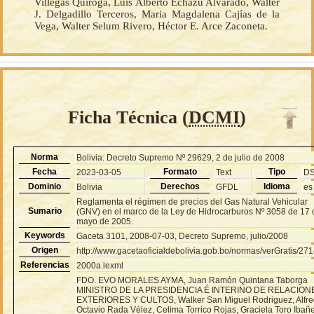
Villegas Quiroga, Luis Alberto Echazú Alvarado, Walter
J. Delgadillo Terceros, Maria Magdalena Cajías de la
Vega, Walter Selum Rivero, Héctor E. Arce Zaconeta.
Ficha Técnica (
DCMI
)
Norma
Bolivia: Decreto Supremo Nº 29629, 2 de julio de 2008
Fecha
Formato
Tipo
2023-03-05
Text
D
Dominio
Derechos
Idioma
Bolivia
GFDL
es
Reglamenta el régimen de precios del Gas Natural Vehicular
Sumario
(GNV) en el marco de la Ley de Hidrocarburos Nº 3058 de 17 
mayo de 2005.
Keywords
Gaceta 3101, 2008-07-03, Decreto Supremo, julio/2008
Origen
http://www.gacetaoficialdebolivia.gob.bo/normas/verGratis/27
Referencias
2000a.lexml
FDO. EVO MORALES AYMA, Juan Ramón Quintana Taborga
MINISTRO DE LA PRESIDENCIA É INTERINO DE RELACION
EXTERIORES Y CULTOS, Walker San Miguel Rodriguez, Alfr
Octavio Rada Vélez, Celima Torrico Rojas, Graciela Toro Ibañ