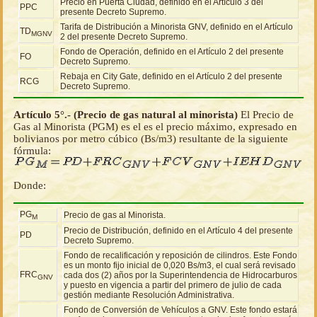
Precio en Puerta Ciudad, definido en el Artículo 3 del
PPC
presente Decreto Supremo.
Tarifa de Distribución a Minorista GNV, definido en el Artículo
TD
MGNV
2 del presente Decreto Supremo.
Fondo de Operación, definido en el Artículo 2 del presente
FO
Decreto Supremo.
Rebaja en City Gate, definido en el Artículo 2 del presente
RCG
Decreto Supremo.
Artículo 5°.- (Precio de gas natural al minorista)
El Precio de
Gas al Minorista (PGM) es el es el precio máximo, expresado en
bolivianos por metro cúbico (Bs/m3) resultante de la siguiente
fórmula:
Donde:
PG
Precio de gas al Minorista.
M
Precio de Distribución, definido en el Artículo 4 del presente
PD
Decreto Supremo.
Fondo de recalificación y reposición de cilindros. Este Fondo
es un monto fijo inicial de 0,020 Bs/m3, el cual será revisado
FRC
cada dos (2) años por la Superintendencia de Hidrocarburos
GNV
y puesto en vigencia a partir del primero de julio de cada
gestión mediante Resolución Administrativa.
Fondo de Conversión de Vehículos a GNV. Este fondo estará