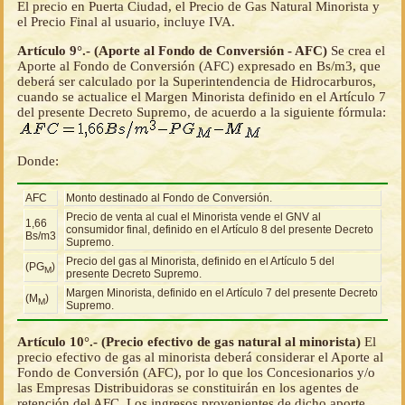
El precio en Puerta Ciudad, el Precio de Gas Natural Minorista y
el Precio Final al usuario, incluye IVA.
Artículo 9°.- (Aporte al Fondo de Conversión - AFC)
Se crea el
Aporte al Fondo de Conversión (AFC) expresado en Bs/m3, que
deberá ser calculado por la Superintendencia de Hidrocarburos,
cuando se actualice el Margen Minorista definido en el Artículo 7
del presente Decreto Supremo, de acuerdo a la siguiente fórmula:
Donde:
AFC
Monto destinado al Fondo de Conversión.
Precio de venta al cual el Minorista vende el GNV al
1,66
consumidor final, definido en el Artículo 8 del presente Decreto
Bs/m3
Supremo.
Precio del gas al Minorista, definido en el Artículo 5 del
(PG
)
M
presente Decreto Supremo.
Margen Minorista, definido en el Artículo 7 del presente Decreto
(M
)
M
Supremo.
Artículo 10°.- (Precio efectivo de gas natural al minorista)
El
precio efectivo de gas al minorista deberá considerar el Aporte al
Fondo de Conversión (AFC), por lo que los Concesionarios y/o
las Empresas Distribuidoras se constituirán en los agentes de
retención del AFC. Los ingresos provenientes de dicho aporte,