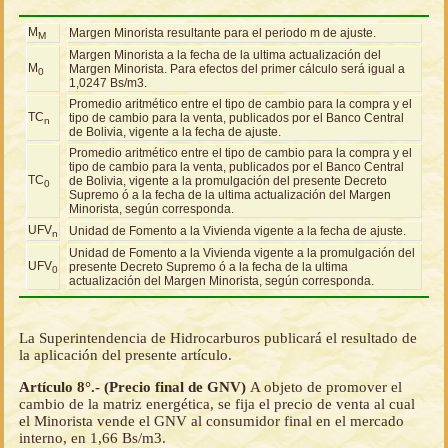
M
Margen Minorista resultante para el periodo m de ajuste.
M
Margen Minorista a la fecha de la ultima actualización del
M
Margen Minorista. Para efectos del primer cálculo será igual a
0
1,0247 Bs/m3.
Promedio aritmético entre el tipo de cambio para la compra y el
TC
tipo de cambio para la venta, publicados por el Banco Central
n
de Bolivia, vigente a la fecha de ajuste.
Promedio aritmético entre el tipo de cambio para la compra y el
tipo de cambio para la venta, publicados por el Banco Central
TC
de Bolivia, vigente a la promulgación del presente Decreto
0
Supremo ó a la fecha de la ultima actualización del Margen
Minorista, según corresponda.
UFV
Unidad de Fomento a la Vivienda vigente a la fecha de ajuste.
n
Unidad de Fomento a la Vivienda vigente a la promulgación del
UFV
presente Decreto Supremo ó a la fecha de la ultima
0
actualización del Margen Minorista, según corresponda.
La Superintendencia de Hidrocarburos publicará el resultado de
la aplicación del presente artículo.
Artículo 8°.- (Precio final de GNV)
A objeto de promover el
cambio de la matriz energética, se fija el precio de venta al cual
el Minorista vende el GNV al consumidor final en el mercado
interno, en 1,66 Bs/m3.