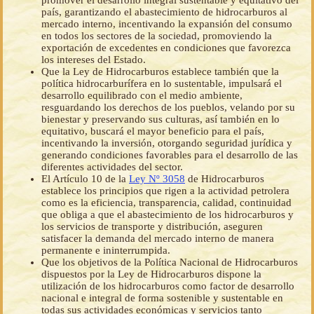
promover el desarrollo integral sustentable y equitativo del
país, garantizando el abastecimiento de hidrocarburos al
mercado interno, incentivando la expansión del consumo
en todos los sectores de la sociedad, promoviendo la
exportación de excedentes en condiciones que favorezca
los intereses del Estado.
Que la Ley de Hidrocarburos establece también que la
política hidrocarburífera en lo sustentable, impulsará el
desarrollo equilibrado con el medio ambiente,
resguardando los derechos de los pueblos, velando por su
bienestar y preservando sus culturas, así también en lo
equitativo, buscará el mayor beneficio para el país,
incentivando la inversión, otorgando seguridad jurídica y
generando condiciones favorables para el desarrollo de las
diferentes actividades del sector.
El Artículo 10 de la
Ley Nº 3058
de Hidrocarburos
establece los principios que rigen a la actividad petrolera
como es la eficiencia, transparencia, calidad, continuidad
que obliga a que el abastecimiento de los hidrocarburos y
los servicios de transporte y distribución, aseguren
satisfacer la demanda del mercado interno de manera
permanente e ininterrumpida.
Que los objetivos de la Política Nacional de Hidrocarburos
dispuestos por la Ley de Hidrocarburos dispone la
utilización de los hidrocarburos como factor de desarrollo
nacional e integral de forma sostenible y sustentable en
todas sus actividades económicas y servicios tanto