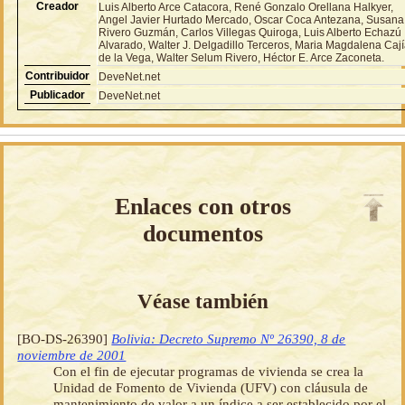
Creador
Luis Alberto Arce Catacora, René Gonzalo Orellana Halkyer,
Angel Javier Hurtado Mercado, Oscar Coca Antezana, Susana
Rivero Guzmán, Carlos Villegas Quiroga, Luis Alberto Echazú
Alvarado, Walter J. Delgadillo Terceros, Maria Magdalena Caj
de la Vega, Walter Selum Rivero, Héctor E. Arce Zaconeta.
Contribuidor
DeveNet.net
Publicador
DeveNet.net
Enlaces con otros
documentos
Véase también
[BO-DS-26390]
Bolivia: Decreto Supremo Nº 26390, 8 de
noviembre de 2001
Con el fin de ejecutar programas de vivienda se crea la
Unidad de Fomento de Vivienda (UFV) con cláusula de
mantenimiento de valor a un índice a ser establecido por el