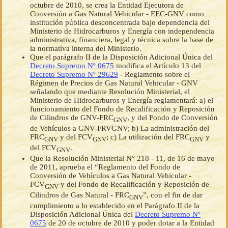
octubre de 2010, se crea la Entidad Ejecutora de
Conversión a Gas Natural Vehicular - EEC-GNV como
institución pública desconcentrada bajo dependencia del
Ministerio de Hidrocarburos y Energía con independencia
administrativa, financiera, legal y técnica sobre la base de
la normativa interna del Ministerio.
Que el parágrafo II de la Disposición Adicional Única del
Decreto Supremo Nº 0675
modifica el Artículo 13 del
Decreto Supremo Nº 29629
- Reglamento sobre el
Régimen de Precios de Gas Natural Vehicular - GNV
señalando que mediante Resolución Ministerial, el
Ministerio de Hidrocarburos y Energía reglamentará: a) el
funcionamiento del Fondo de Recalificación y Reposición
de Cilindros de GNV-FRC
, y del Fondo de Conversión
GNV
de Vehículos a GNV-FRVGNV; b) La administración del
FRC
y del FCV
; c) La utilización del FRC
y
GNV
GNV
GNV
del FCV
.
GNV
Que la Resolución Ministerial N° 218 - 11, de 16 de mayo
de 2011, aprueba el “Reglamento del Fondo de
Conversión de Vehículos a Gas Natural Vehicular -
FCV
y del Fondo de Recalificación y Reposición de
GNV
Cilindros de Gas Natural - FRC
”, con el fin de dar
GNV
cumplimiento a lo establecido en el Parágrafo II de la
Disposición Adicional Única del
Decreto Supremo Nº
0675
de 20 de octubre de 2010 y poder dotar a la Entidad