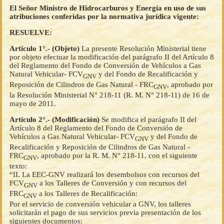
El Señor Ministro de Hidrocarburos y Energía en uso de sus
atribuciones conferidas por la normativa jurídica vigente:
RESUELVE:
Artículo 1°.- (Objeto)
La presente Resolución Ministerial tiene
por objeto efectuar la modificación del parágrafo II del Artículo 8
del Reglamento del Fondo de Conversión de Vehículos a Gas
Natural Vehicular- FCV
y del Fondo de Recalificación y
GNV
Reposición de Cilindros de Gas Natural - FRC
, aprobado por
GNV
la Resolución Ministerial N° 218-11 (R. M. N° 218-11) de 16 de
mayo de 2011.
Artículo 2°.- (Modificación)
Se modifica el parágrafo II del
Artículo 8 del Reglamento del Fondo de Conversión de
Vehículos a Gas Natural Vehicular- FCV
y del Fondo de
GNV
Recalificación y Reposición de Cilindros de Gas Natural -
FRC
, aprobado por la R. M. N° 218-11, con el siguiente
GNV
texto:
“II. La EEC-GNV realizará los desembolsos con recursos del
FCV
a los Talleres de Conversión y con recursos del
GNV
FRC
a los Talleres de Recalificación:
GNV
Por el servicio de conversión vehicular a GNV, los talleres
solicitarán el pago de sus servicios previa presentación de los
siguientes documentos: