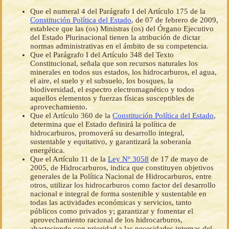
Que el numeral 4 del Parágrafo I del Artículo 175 de la
Constitución Política del Estado
, de 07 de febrero de 2009,
establece que las (os) Ministras (os) del Órgano Ejecutivo
del Estado Plurinacional tienen la atribución de dictar
normas administrativas en el ámbito de su competencia.
Que el Parágrafo I del Artículo 348 del Texto
Constitucional, señala que son recursos naturales los
minerales en todos sus estados, los hidrocarburos, el agua,
el aire, el suelo y el subsuelo, los bosques, la
biodiversidad, el espectro electromagnético y todos
aquellos elementos y fuerzas físicas susceptibles de
aprovechamiento.
Que el Artículo 360 de la
Constitución Política del Estado
,
determina que el Estado definirá la política de
hidrocarburos, promoverá su desarrollo integral,
sustentable y equitativo, y garantizará la soberanía
energética.
Que el Artículo 11 de la
Ley Nº 3058
de 17 de mayo de
2005, de Hidrocarburos, indica que constituyen objetivos
generales de la Política Nacional de Hidrocarburos, entre
otros, utilizar los hidrocarburos como factor del desarrollo
nacional e integral de forma sostenible y sustentable en
todas las actividades económicas y servicios, tanto
públicos como privados y; garantizar y fomentar el
aprovechamiento racional de los hidrocarburos,
abasteciendo con prioridad a las necesidades internas del