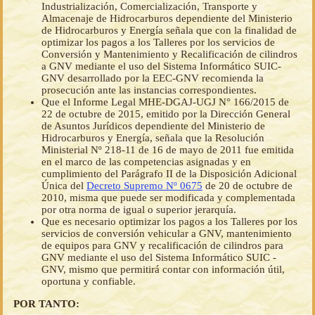
Industrialización, Comercialización, Transporte y
Almacenaje de Hidrocarburos dependiente del Ministerio
de Hidrocarburos y Energía señala que con la finalidad de
optimizar los pagos a los Talleres por los servicios de
Conversión y Mantenimiento y Recalificación de cilindros
a GNV mediante el uso del Sistema Informático SUIC-
GNV desarrollado por la EEC-GNV recomienda la
prosecución ante las instancias correspondientes.
Que el Informe Legal MHE-DGAJ-UGJ N° 166/2015 de
22 de octubre de 2015, emitido por la Dirección General
de Asuntos Jurídicos dependiente del Ministerio de
Hidrocarburos y Energía, señala que la Resolución
Ministerial Nº 218-11 de 16 de mayo de 2011 fue emitida
en el marco de las competencias asignadas y en
cumplimiento del Parágrafo II de la Disposición Adicional
Única del
Decreto Supremo Nº 0675
de 20 de octubre de
2010, misma que puede ser modificada y complementada
por otra norma de igual o superior jerarquía.
Que es necesario optimizar los pagos a los Talleres por los
servicios de conversión vehicular a GNV, mantenimiento
de equipos para GNV y recalificación de cilindros para
GNV mediante el uso del Sistema Informático SUIC -
GNV, mismo que permitirá contar con información útil,
oportuna y confiable.
POR TANTO: