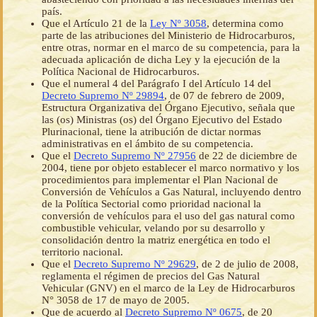
país.
Que el Artículo 21 de la
Ley Nº 3058
, determina como
parte de las atribuciones del Ministerio de Hidrocarburos,
entre otras, normar en el marco de su competencia, para la
adecuada aplicación de dicha Ley y la ejecución de la
Política Nacional de Hidrocarburos.
Que el numeral 4 del Parágrafo I del Artículo 14 del
Decreto Supremo Nº 29894
, de 07 de febrero de 2009,
Estructura Organizativa del Órgano Ejecutivo, señala que
las (os) Ministras (os) del Órgano Ejecutivo del Estado
Plurinacional, tiene la atribución de dictar normas
administrativas en el ámbito de su competencia.
Que el
Decreto Supremo Nº 27956
de 22 de diciembre de
2004, tiene por objeto establecer el marco normativo y los
procedimientos para implementar el Plan Nacional de
Conversión de Vehículos a Gas Natural, incluyendo dentro
de la Política Sectorial como prioridad nacional la
conversión de vehículos para el uso del gas natural como
combustible vehicular, velando por su desarrollo y
consolidación dentro la matriz energética en todo el
territorio nacional.
Que el
Decreto Supremo Nº 29629
, de 2 de julio de 2008,
reglamenta el régimen de precios del Gas Natural
Vehicular (GNV) en el marco de la Ley de Hidrocarburos
N° 3058 de 17 de mayo de 2005.
Que de acuerdo al
Decreto Supremo Nº 0675
, de 20