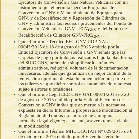
Ejecutora de Conversión a Gas Natural Vehicular con un
instrumento que el permita ejecutar Programas de
Conversión a GNV y Mantenimiento de Equipos para
GNV, y de Recalificación y Reposición de Cilindros de
GNV y administrar los recursos provenientes del Fondo de
Conversión Vehicular a GNV - FCV
y del Fondo de
GNV
Recalificación de Cilindros GNV-FRC
.
GNV
Que el Informe Técnico EEC-GNV-UOP-NAL-
00043/2015 de 18 de agosto de 2015 emitido por la
Entidad Ejecutora de Conversión a GNV señala que las
carpetas de pago por trabajos realizados bajo la plataforma
del SUIC-GNV, pretenden simplificar los trámites
administrativos, reducir el volumen de la documentación
innecesaria, además que garantizan un mejor control de la
renovación oportuna de esta documentación por parte de
los talleres ya que dicho control es automatizado y no está
sujeto a errores u omisiones.
Que el Informe Legal EEC-GNV-UAL 00071/2015 de 20
de agosto de 2015 emitido por la Entidad Ejecutora de
Conversión a GNV indica que en mérito a la normativa
expuesta en dicho Informe la propuesta de modificación al
Reglamento de Fondos no contraviene a ninguna
normativa legal vigente; asimismo, asevera que es viable
su modificación.
Que el Informe Técnico MHE DGCTAH N° 029/2015 de 6
de octubre de 2015 emitido por el Viceministerio de