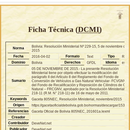
Ficha Técnica (
DCMI
)
Bolivia: Resolución Ministerial Nº 229-15, 5 de noviembre de
Norma
2015
Fecha
Formato
Tipo
2016-04-02
Text
RM
Dominio
Derechos
Idioma
Bolivia
GFDL
es
05 DE NOVIEMBRE DE 2015.- La presente Resolución
Ministerial tiene por objeto efectuar la modificación del
parágrafo II del Artículo 8 del Reglamento del Fondo de
Sumario
Conversión de Vehículos a Gas Natural Vehicular- FCVGNV y
del Fondo de Recalificación y Reposición de Cilindros de Gas
Natural – FRCGNV, aprobado por la Resolución Ministerial N°
218-11 (R.M. N° 218-11) de 16 de mayo de 2011.
Keywords
Gaceta 805NEC, Resolución Ministerial, noviembre/2015
Origen
https://gacetaoficialdebolivia.gob.bo/normas/descargar/15341
Referencias
Gaceta Oficial de Bolivia 805NEC, 201601a.lexml
Creador
Contribuidor
DeveNet.net
Publicador
DeveNet.net