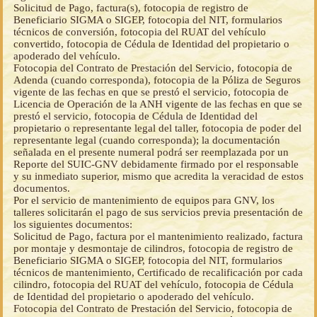
Solicitud de Pago, factura(s), fotocopia de registro de
Beneficiario SIGMA o SIGEP, fotocopia del NIT, formularios
técnicos de conversión, fotocopia del RUAT del vehículo
convertido, fotocopia de Cédula de Identidad del propietario o
apoderado del vehículo.
Fotocopia del Contrato de Prestación del Servicio, fotocopia de
Adenda (cuando corresponda), fotocopia de la Póliza de Seguros
vigente de las fechas en que se prestó el servicio, fotocopia de
Licencia de Operación de la ANH vigente de las fechas en que se
prestó el servicio, fotocopia de Cédula de Identidad del
propietario o representante legal del taller, fotocopia de poder del
representante legal (cuando corresponda); la documentación
señalada en el presente numeral podrá ser reemplazada por un
Reporte del SUIC-GNV debidamente firmado por el responsable
y su inmediato superior, mismo que acredita la veracidad de estos
documentos.
Por el servicio de mantenimiento de equipos para GNV, los
talleres solicitarán el pago de sus servicios previa presentación de
los siguientes documentos:
Solicitud de Pago, factura por el mantenimiento realizado, factura
por montaje y desmontaje de cilindros, fotocopia de registro de
Beneficiario SIGMA o SIGEP, fotocopia del NIT, formularios
técnicos de mantenimiento, Certificado de recalificación por cada
cilindro, fotocopia del RUAT del vehículo, fotocopia de Cédula
de Identidad del propietario o apoderado del vehículo.
Fotocopia del Contrato de Prestación del Servicio, fotocopia de