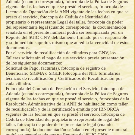
Adenda (cuando corresponda), fotocopia de la Póliza de Seguros
vigente de las fechas en que se prestó el servicio, fotocopia de
Licencia de Operación de la ANH vigente de las fechas en que se
prestó el servicio, fotocopia de Cédula de Identidad del
propietario o representante Legal del taller, fotocopia de poder
del representante legal (cuando corresponda); la documentación
señalada en el presente numeral podrá ser reemplazada por un
Reporte del SUIC-GNV debidamente firmado por el responsable
y su inmediato superior, mismo que acredita la veracidad de estos
documentos.
Por el servicio de recalificación de cilindros para GNV, los
Talleres solicitarán el pago de sus servicios previa presentación
de los siguientes documentos:
Solicitud de Pago, factura(s), fotocopia de registro de
Beneficiario SIGMA o SIGEP, fotocopia del NIT, formularios
técnicos de recalificación y Certificados de Recalificación por
cada cilindro.
Fotocopia del Contrato de Prestación del Servicio, fotocopia de
Adenda (cuando corresponda), fotocopia de la Póliza de Seguros
vigente de las fechas en que se prestó el servicio, fotocopias de la
Resolución Administrativa de la ANH de habilitación como taller
de recalificación y de la certificación emitida por IBNORCA
vigentes de las fechas en que se prestó el servicio, fotocopia de
Cédula de Identidad del propietario o representante legal del
taller, fotocopia de poder del representante legal (cuando
corresponda); la documentación señalada en el presente numeral
podrá ser reemplazada por un Reporte del SUIC-GNV