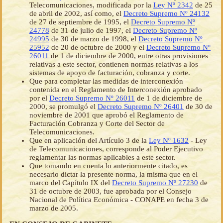
Telecomunicaciones, modificada por la
Ley Nº 2342
de 25
de abril de 2002, así como, el
Decreto Supremo Nº 24132
de 27 de septiembre de 1995, el
Decreto Supremo Nº
24778
de 31 de julio de 1997, el
Decreto Supremo Nº
24995
de 30 de marzo de 1998, el
Decreto Supremo Nº
25952
de 20 de octubre de 2000 y el
Decreto Supremo Nº
26011
de 1 de diciembre de 2000, entre otras provisiones
relativas a este sector, contienen normas relativas a los
sistemas de apoyo de facturación, cobranza y corte.
Que para completar las medidas de interconexión
contenida en el Reglamento de Interconexión aprobado
por el
Decreto Supremo Nº 26011
de 1 de diciembre de
2000, se promulgó el
Decreto Supremo Nº 26401
de 30 de
noviembre de 2001 que aprobó el Reglamento de
Facturación Cobranza y Corte del Sector de
Telecomunicaciones.
Que en aplicación del Artículo 3 de la
Ley Nº 1632
- Ley
de Telecomunicaciones, corresponde al Poder Ejecutivo
reglamentar las normas aplicables a este sector.
Que tomando en cuenta lo anteriormente citado, es
necesario dictar la presente norma, la misma que en el
marco del Capítulo IX del
Decreto Supremo Nº 27230
de
31 de octubre de 2003, fue aprobada por el Consejo
Nacional de Política Económica - CONAPE en fecha 3 de
marzo de 2005.