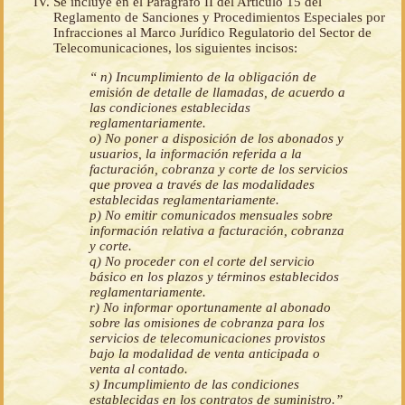
Se incluye en el Parágrafo II del Artículo 15 del
Reglamento de Sanciones y Procedimientos Especiales por
Infracciones al Marco Jurídico Regulatorio del Sector de
Telecomunicaciones, los siguientes incisos:
“ n) Incumplimiento de la obligación de
emisión de detalle de llamadas, de acuerdo a
las condiciones establecidas
reglamentariamente.
o) No poner a disposición de los abonados y
usuarios, la información referida a la
facturación, cobranza y corte de los servicios
que provea a través de las modalidades
establecidas reglamentariamente.
p) No emitir comunicados mensuales sobre
información relativa a facturación, cobranza
y corte.
q) No proceder con el corte del servicio
básico en los plazos y términos establecidos
reglamentariamente.
r) No informar oportunamente al abonado
sobre las omisiones de cobranza para los
servicios de telecomunicaciones provistos
bajo la modalidad de venta anticipada o
venta al contado.
s) Incumplimiento de las condiciones
establecidas en los contratos de suministro.”