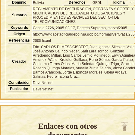
Dominio
Derechos
Idioma
Bolivia
GFDL
es
REGLAMENTO DE FACTURACION, COBRANZA Y CORTE, Y
MODIFICACION DEL REGLAMENTO DE SANCIONES Y
Sumario
PROCEDIMIENTOS ESPECIALES DEL SECTOR DE
TELECOMUNICACIONES
Keywords
Gaceta 2726, 2005-03-17, Decreto Supremo, marzo/2005
Origen
http://www.gacetaoficialdebolivia.gob.bo/normas/verGratis/25
Referencias
2005.lexml
Fdo. CARLOS D. MESA GISBERT, Juan Ignacio Siles del Valle
José Antonio Galindo Neder, Saúl Lara Torrico, Gonzalo
Arredondo Millán, Luis Carlos Jemio Mollinedo, Erwin Aguiler
Antunez, Wálter Kreidler Guillaux, René Gómez García Palao,
Creador
Guillermo Torres Orias, María Soledad Quiroga Trigo, Graciela
Rosario Quiroga Morales, Audalia Zurita Zelada, Víctor Gabrie
Barrios Arancibia, Jorge Espinoza Morales, Gloria Ardaya
Salinas, Pedro Ticona Cruz..
Contribuidor
DeveNet.net
Publicador
DeveNet.net
Enlaces con otros