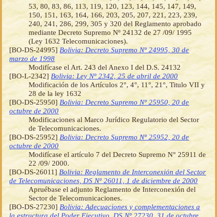
53, 80, 83, 86, 113, 119, 120, 123, 144, 145, 147, 149,
150, 151, 163, 164, 166, 203, 205, 207, 221, 223, 239,
240, 241, 286, 299, 305 y 320 del Reglamento aprobado
mediante Decreto Supremo Nº 24132 de 27 /09/ 1995
(Ley 1632 Telecomunicaciones).
[BO-DS-24995]
Bolivia: Decreto Supremo Nº 24995, 30 de
marzo de 1998
Modifícase el Art. 243 del Anexo I del D.S. 24132
[BO-L-2342]
Bolivia: Ley Nº 2342, 25 de abril de 2000
Modificación de los Artículos 2°, 4°, 11°, 21°, Titulo VII y
28 de la ley 1632
[BO-DS-25950]
Bolivia: Decreto Supremo Nº 25950, 20 de
octubre de 2000
Modificaciones al Marco Jurídico Regulatorio del Sector
de Telecomunicaciones.
[BO-DS-25952]
Bolivia: Decreto Supremo Nº 25952, 20 de
octubre de 2000
Modifícase el artículo 7 del Decreto Supremo N° 25911 de
22 /09/ 2000.
[BO-DS-26011]
Bolivia: Reglamento de Interconexión del Sector
de Telecomunicaciones, DS Nº 26011, 1 de diciembre de 2000
Apruébase el adjunto Reglamento de Interconexión del
Sector de Telecomunicaciones.
[BO-DS-27230]
Bolivia: Adecuaciones y complementaciones a
la estructura del Poder Ejecutivo, DS Nº 27230, 31 de octubre