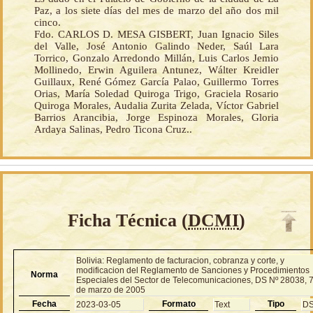
Paz, a los siete días del mes de marzo del año dos mil
cinco.
Fdo. CARLOS D. MESA GISBERT, Juan Ignacio Siles
del Valle, José Antonio Galindo Neder, Saúl Lara
Torrico, Gonzalo Arredondo Millán, Luis Carlos Jemio
Mollinedo, Erwin Aguilera Antunez, Wálter Kreidler
Guillaux, René Gómez García Palao, Guillermo Torres
Orias, María Soledad Quiroga Trigo, Graciela Rosario
Quiroga Morales, Audalia Zurita Zelada, Víctor Gabriel
Barrios Arancibia, Jorge Espinoza Morales, Gloria
Ardaya Salinas, Pedro Ticona Cruz..
Ficha Técnica (
DCMI
)
Bolivia: Reglamento de facturacion, cobranza y corte, y
modificacion del Reglamento de Sanciones y Procedimientos
Norma
Especiales del Sector de Telecomunicaciones, DS Nº 28038, 
de marzo de 2005
Fecha
Formato
Tipo
2023-03-05
Text
D