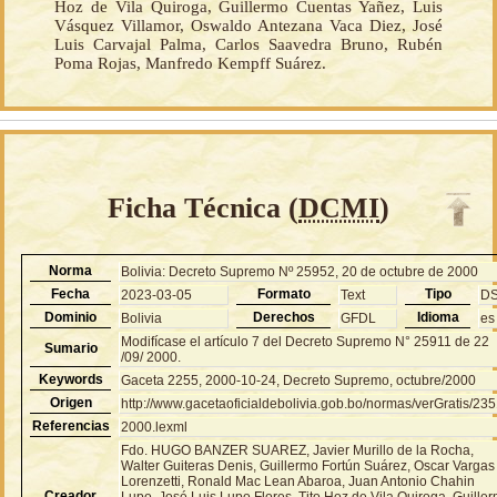
Hoz de Vila Quiroga, Guillermo Cuentas Yañez, Luis
Vásquez Villamor, Oswaldo Antezana Vaca Diez, José
Luis Carvajal Palma, Carlos Saavedra Bruno, Rubén
Poma Rojas, Manfredo Kempff Suárez.
Ficha Técnica (
DCMI
)
Norma
Bolivia: Decreto Supremo Nº 25952, 20 de octubre de 2000
Fecha
Formato
Tipo
2023-03-05
Text
D
Dominio
Derechos
Idioma
Bolivia
GFDL
es
Modifícase el artículo 7 del Decreto Supremo N° 25911 de 22
Sumario
/09/ 2000.
Keywords
Gaceta 2255, 2000-10-24, Decreto Supremo, octubre/2000
Origen
http://www.gacetaoficialdebolivia.gob.bo/normas/verGratis/23
Referencias
2000.lexml
Fdo. HUGO BANZER SUAREZ, Javier Murillo de la Rocha,
Walter Guiteras Denis, Guillermo Fortún Suárez, Oscar Vargas
Lorenzetti, Ronald Mac Lean Abaroa, Juan Antonio Chahin
Creador
Lupo, José Luis Lupo Flores, Tito Hoz de Vila Quiroga, Guille