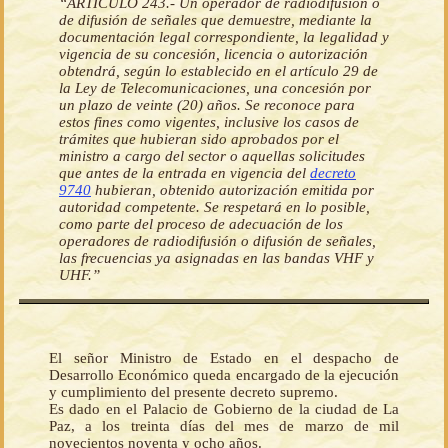
“ARTICULO 243.- Un operador de radiodifusión o
de difusión de señales que demuestre, mediante la
documentación legal correspondiente, la legalidad y
vigencia de su concesión, licencia o autorización
obtendrá, según lo establecido en el artículo 29 de
la Ley de Telecomunicaciones, una concesión por
un plazo de veinte (20) años. Se reconoce para
estos fines como vigentes, inclusive los casos de
trámites que hubieran sido aprobados por el
ministro a cargo del sector o aquellas solicitudes
que antes de la entrada en vigencia del
decreto
9740
hubieran, obtenido autorización emitida por
autoridad competente. Se respetará en lo posible,
como parte del proceso de adecuación de los
operadores de radiodifusión o difusión de señales,
las frecuencias ya asignadas en las bandas VHF y
UHF.”
El señor Ministro de Estado en el despacho de
Desarrollo Económico queda encargado de la ejecución
y cumplimiento del presente decreto supremo.
Es dado en el Palacio de Gobierno de la ciudad de La
Paz, a los treinta días del mes de marzo de mil
novecientos noventa y ocho años.