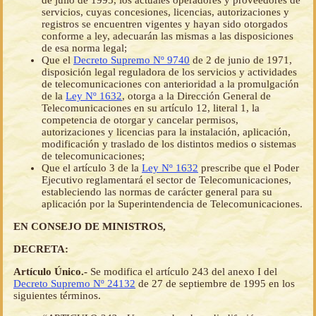
de julio de 1995, los actuales operadores y proveedores de
servicios, cuyas concesiones, licencias, autorizaciones y
registros se encuentren vigentes y hayan sido otorgados
conforme a ley, adecuarán las mismas a las disposiciones
de esa norma legal;
Que el
Decreto Supremo Nº 9740
de 2 de junio de 1971,
disposición legal reguladora de los servicios y actividades
de telecomunicaciones con anterioridad a la promulgación
de la
Ley Nº 1632
, otorga a la Dirección General de
Telecomunicaciones en su artículo 12, literal 1, la
competencia de otorgar y cancelar permisos,
autorizaciones y licencias para la instalación, aplicación,
modificación y traslado de los distintos medios o sistemas
de telecomunicaciones;
Que el artículo 3 de la
Ley Nº 1632
prescribe que el Poder
Ejecutivo reglamentará el sector de Telecomunicaciones,
estableciendo las normas de carácter general para su
aplicación por la Superintendencia de Telecomunicaciones.
EN CONSEJO DE MINISTROS,
DECRETA:
Artículo Único.-
Se modifica el artículo 243 del anexo I del
Decreto Supremo Nº 24132
de 27 de septiembre de 1995 en los
siguientes términos.