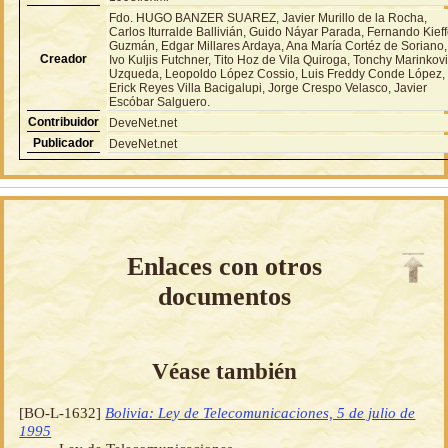
Fdo. HUGO BANZER SUAREZ, Javier Murillo de la Rocha,
Carlos Iturralde Ballivián, Guido Náyar Parada, Fernando Kieff
Guzmán, Edgar Millares Ardaya, Ana María Cortéz de Soriano,
Creador
Ivo Kuljis Futchner, Tito Hoz de Vila Quiroga, Tonchy Marinkov
Uzqueda, Leopoldo López Cossio, Luis Freddy Conde López,
Erick Reyes Villa Bacigalupi, Jorge Crespo Velasco, Javier
Escóbar Salguero.
Contribuidor
DeveNet.net
Publicador
DeveNet.net
Enlaces con otros
documentos
Véase también
[BO-L-1632]
Bolivia: Ley de Telecomunicaciones, 5 de julio de
1995