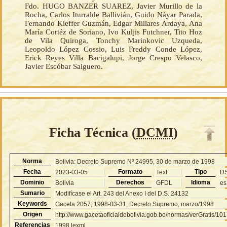
Fdo. HUGO BANZER SUAREZ, Javier Murillo de la
Rocha, Carlos Iturralde Ballivián, Guido Náyar Parada,
Fernando Kieffer Guzmán, Edgar Millares Ardaya, Ana
María Cortéz de Soriano, Ivo Kuljis Futchner, Tito Hoz
de Vila Quiroga, Tonchy Marinkovic Uzqueda,
Leopoldo López Cossio, Luis Freddy Conde López,
Erick Reyes Villa Bacigalupi, Jorge Crespo Velasco,
Javier Escóbar Salguero.
Ficha Técnica (
DCMI
)
Norma
Bolivia: Decreto Supremo Nº 24995, 30 de marzo de 1998
Fecha
Formato
Tipo
2023-03-05
Text
D
Dominio
Derechos
Idioma
Bolivia
GFDL
es
Sumario
Modifícase el Art. 243 del Anexo I del D.S. 24132
Keywords
Gaceta 2057, 1998-03-31, Decreto Supremo, marzo/1998
Origen
http://www.gacetaoficialdebolivia.gob.bo/normas/verGratis/10
Referencias
1998.lexml