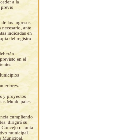
ceder a la
 previo
 de los ingresos
a necesario, ante
ntas indicadas en
opia del registro
deberán
revisto en el
ientes
Municipios
nteriores.
s y proyectos
tas Municipales
lancia cumpliendo
s, dirigirá su
al Concejo o Junta
utivo municipal.
o Municipal.