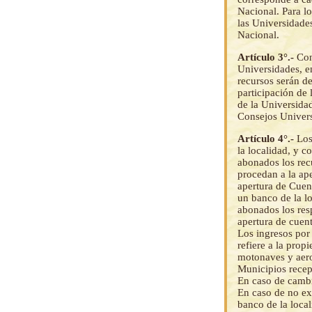
Nacional. Para lo
las Universidades
Nacional.
Artículo 3°.-
Con
Universidades, en
recursos serán de
participación de 
de la Universida
Consejos Universi
Artículo 4°.-
Los
la localidad, y 
abonados los rec
procedan a la ap
apertura de Cuent
un banco de la l
abonados los res
apertura de cuent
Los ingresos por
refiere a la pro
motonaves y aero
Municipios recept
En caso de cambi
En caso de no exi
banco de la loca