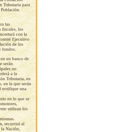
n Tributaria para
a Población
ra las
fiscales, los
ncertará con la
 Comité Ejecutivo
lución de los
e fondos.
s en un banco de
e serán
ipales no
ederá a la
ón Tributaria, en
, en la que serán
l notifique una
nto en lo que se
tomotores,
te utilizan los
 mismas.
, recurrirá al
 la Nación,