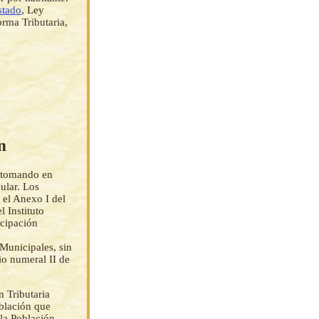
stado
, Ley
rma Tributaria,
n
á tomando en
pular. Los
 el Anexo I del
 Instituto
icipación
Municipales, sin
rio numeral II de
n Tributaria
oblación que
 la Población