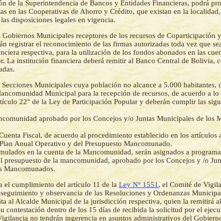
ión de la Superintendencia de Bancos y Entidades Financieras, podrá pro
as en las Cooperativas de Ahorro y Crédito, que existan en la localidad,
las disposiciones legales en vigencia.
 Gobiernos Municipales receptores de los recursos de Coparticipación y
rán registrar el reconocimiento de las firmas autorizadas toda vez que se
nanciera respectiva, para la utilización de los fondos abonados en las cue
ior. La institución financiera deberá remitir al Banco Central de Bolivia, c
adas.
 Secciones Municipales cuya población no alcance a 5.000 habitantes, 
ncomunidad Municipal para la recepción de recursos, de acuerdo a lo p
tículo 22° de la Ley de Participación Popular y deberán cumplir las sigu
comunidad aprobado por los Concejos y/o Juntas Municipales de los 
uenta Fiscal, de acuerdo al procedimiento establecido en los artículos a
l Plan Anual Operativo y del Presupuesto Mancomunado.
mulados en la cuenta de la Mancomunidad, serán asignados a programa
l presupuesto de la mancomunidad, aprobado por los Concejos y /o Jun
os Mancomunados.
a el cumplimiento del artículo 11 de la
Ley Nº 1551
, el Comité de Vigi
 seguimiento y observancia de las Resoluciones y Ordenanzas Municipale
ta al Alcalde Municipal de la jurisdicción respectiva, quien la remitirá 
u contestación dentro de los 15 días de recibida la solicitud por el ejec
igilancia no tendrán ingerencia en asuntos administrativos del Gobiern