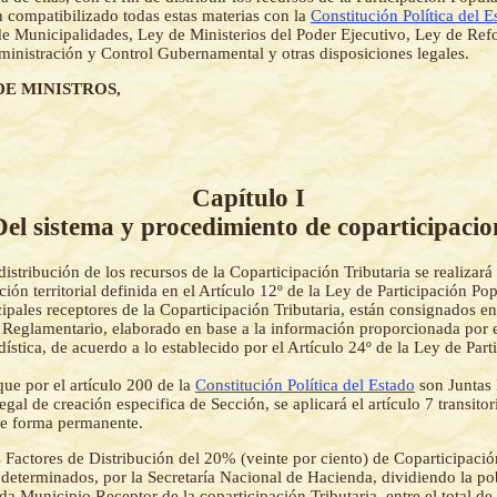
 compatibilizado todas estas materias con la
Constitución Política del E
e Municipalidades, Ley de Ministerios del Poder Ejecutivo, Ley de Refo
inistración y Control Gubernamental y otras disposiciones legales.
DE MINISTROS,
Capítulo I
Del sistema y procedimiento de coparticipacio
distribución de los recursos de la Coparticipación Tributaria se realizar
cción territorial definida en el Artículo 12º de la Ley de Participación Po
pales receptores de la Coparticipación Tributaria, están consignados en
 Reglamentario, elaborado en base a la información proporcionada por el
ística, de acuerdo a lo establecido por el Artículo 24º de la Ley de Part
que por el artículo 200 de la
Constitución Política del Estado
son Juntas 
egal de creación especifica de Sección, se aplicará el artículo 7 transito
e forma permanente.
 Factores de Distribución del 20% (veinte por ciento) de Coparticipació
 determinados, por la Secretaría Nacional de Hacienda, dividiendo la p
a Municipio Receptor de la coparticipación Tributaria, entre el total de