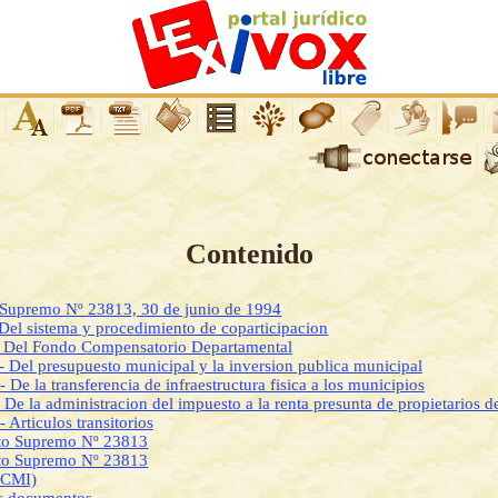
Contenido
o Supremo Nº 23813, 30 de junio de 1994
 Del sistema y procedimiento de coparticipacion
 - Del Fondo Compensatorio Departamental
 - Del presupuesto municipal y la inversion publica municipal
- De la transferencia de infraestructura fisica a los municipios
 De la administracion del impuesto a la renta presunta de propietarios d
- Articulos transitorios
to Supremo Nº 23813
to Supremo Nº 23813
DCMI)