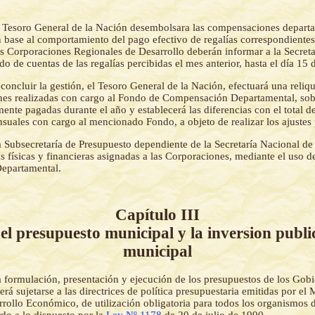
 Tesoro General de la Nación desembolsara las compensaciones depart
base al comportamiento del pago efectivo de regalías correspondientes 
las Corporaciones Regionales de Desarrollo deberán informar a la Secret
do de cuentas de las regalías percibidas el mes anterior, hasta el día 15 
 concluir la gestión, el Tesoro General de la Nación, efectuará una reliq
es realizadas con cargo al Fondo de Compensación Departamental, sobr
mente pagadas durante el año y establecerá las diferencias con el total de
uales con cargo al mencionado Fondo, a objeto de realizar los ajustes 
 Subsecretaría de Presupuesto dependiente de la Secretaría Nacional de
s físicas y financieras asignadas a las Corporaciones, mediante el uso 
epartamental.
Capítulo III
el presupuesto municipal y la inversion publi
municipal
 formulación, presentación y ejecución de los presupuestos de los Gob
rá sujetarse a las directrices de política presupuestaria emitidas por el 
rollo Económico, de utilización obligatoria para todos los organismos d