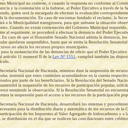
no Municipal no conteste, o cuando la respuesta no conforme al Comite
nuncia y la contestación si la hubiese, al Poder Ejecutivo a través de la S
enda, quien será la encargada de efectuar la evaluación correspondiente
ida la documentación. En caso de encontrar fundado el reclamo, la Secre
irá a la Municipalidad transgresora, para que subsane la situación obse
ientes. Cuando no exista contestación del Gobierno Municipal requerido,
e al requiriente, se procederá a efectuar la denuncia del Poder Ejecuti
 En caso de que el Honorable Senado Nacional admita la denuncia, los
ular quedaran suspendidos, hasta que se emita la Resolución Senatorial 
cursos no afecta los recursos propios municipales.
para la sustanciación de las denuncias de oficio que el Poder Ejecutivo 
l artículo 11 numeral II de la
Ley Nº 1551
, cumplirá también las dispos
ículo.
Secretaría Nacional de Hacienda, mientras dure la suspensión de recurs
pular, instruirá que estos continúen acumulándose en la cuenta respecti
 fondos por parte de los beneficiarios. Si la Resolución del Senado Naci
mantendrá la suspensión de los recursos de participación popular, solici
resor enmiende la observación. Si la Resolución Senatorial no encuentr
ntara la suspensión para el acceso a los recursos de la participación pop
Secretaría Nacional de Hacienda, desarrollará los sistemas y procedimie
ecesarios para la distribución diaria y automática de los recursos de la 
oparticipación de los Impuestos al Valor Agregado de hidrocarburos y a 
 se distribuirán en el día que se realicen las conciliaciones entre crédito