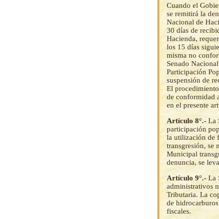
Cuando el Gobier
se remitirá la de
Nacional de Haci
30 días de recib
Hacienda, requer
los 15 días sigu
misma no conform
Senado Nacional.
Participación Pop
suspensión de re
El procedimiento 
de conformidad a
en el presente art
Artículo 8°.-
La 
participación po
la utilización de
transgresión, se 
Municipal transg
denuncia, se leva
Artículo 9°.-
La 
administrativos n
Tributaria. La c
de hidrocarburos,
fiscales.