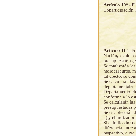
Artículo 10°.-
El
Coparticipación T
Artículo 11°.-
En
Nación, establec
presupuestarias, 
Se totalizarán la
hidrocarburos, m
tal efecto, se co
Se calcularán las
departamentales 
Departamento, de 
conforme a lo est
Se calcularán las
presupuestadas p
Se establecerán d
c) y el indicado
Si el indicador d
diferencia entre
respectivo, cuyo