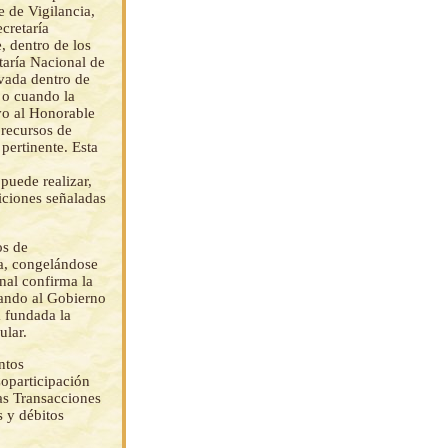
 de Vigilancia,
ecretaría
, dentro de los
taría Nacional de
rvada dentro de
 o cuando la
vo al Honorable
 recursos de
pertinente. Esta
puede realizar,
iciones señaladas
os de
va, congelándose
onal confirma la
tando al Gobierno
a fundada la
ular.
ntos
Coparticipación
las Transacciones
s y débitos