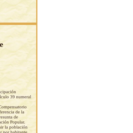
e
icipación
tículo 39 numeral
 Compensatorio
ferencia de la
resunta de
ación Popular.
ir la población
ar por habitante.