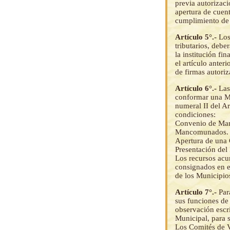
previa autorizac
apertura de cuent
cumplimiento de 
Artículo 5°.-
Los
tributarios, debe
la institución fi
el artículo anter
de firmas autoriz
Artículo 6°.-
Las
conformar una Ma
numeral II del Ar
condiciones:
Convenio de Man
Mancomunados.
Apertura de una C
Presentación de
Los recursos acu
consignados en e
de los Municipi
Artículo 7°.-
Par
sus funciones de
observación escri
Municipal, para s
Los Comités de V