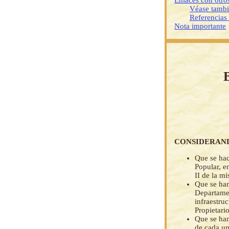
Enlaces con otr
Véase tamb
Referencias
Nota importante
CONSIDERAN
Que se hac
Popular, e
II de la m
Que se han
Departamen
infraestru
Propietari
Que se han
de cada una