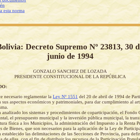
os documentos
ién
 a esta norma
Bolivia: Decreto Supremo Nº 23813, 30 d
junio de 1994
GONZALO SANCHEZ DE LOZADA
PRESIDENTE CONSTITUCIONAL DE LA REPÚBLICA
DO:
e necesario reglamentar la
Ley Nº 1551
del 20 de abril de 1994 de Part
n sus aspectos económicos y patrimoniales, para dar cumplimiento al ar
isma.
 analizado los sistemas y procedimientos de coparticipación, el Fondo
tal, el presupuesto municipal y la inversión pública municipal, la trans
ctura física a los Municipios, la administración del Impuesto a la Renta P
os de Bienes, que son necesarios para la aplicación de la Ley de Particip
 establecido las delimitaciones de las Secciones de Provincia, para defin
 de ellas, con el fin de distribuir los recursos de la Participación Popul