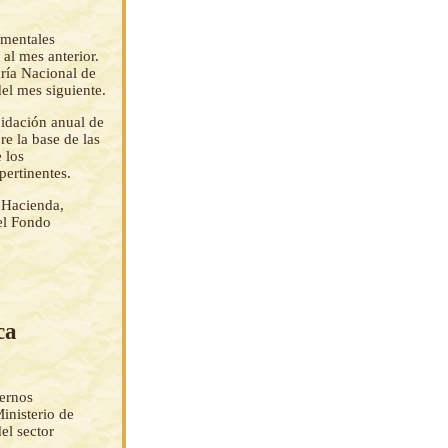
amentales
al mes anterior.
aría Nacional de
del mes siguiente.
uidación anual de
e la base de las
 los
pertinentes.
 Hacienda,
del Fondo
ca
iernos
Ministerio de
el sector