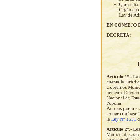
Que se han
Orgánica d
Ley de Adm
EN CONSEJO 
DECRETA:
Artículo 1°.-
La 
cuenta la jurisdi
Gobiernos Munici
presente Decreto
Nacional de Estad
Popular.
Para los puertos 
contar con base l
la
Ley Nº 1551
d
Artículo 2°.-
Los
Municipal, serán
corresponde a cad