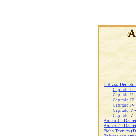
Bolivia: Decret
Capítulo I -
Capítulo II
Capítulo III
Capítulo IV 
Capítulo V -
Capítulo VI 
Anexo 1 - Decre
Anexo 2 - Decre
Ficha Técnica (