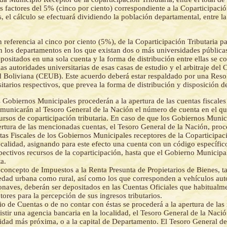
s factores del 5% (cinco por ciento) correspondiente a la Coparticipació
, el cálculo se efectuará dividiendo la población departamental, entre l
 referencia al cinco por ciento (5%), de la Coparticipación Tributaria pa
 los departamentos en los que existan dos o más universidades públicas 
positados en una sola cuenta y la forma de distribución entre ellas se co
las autoridades universitarias de esas casas de estudio y el arbitraje del
d Boliviana (CEUB). Este acuerdo deberá estar respaldado por una Reso
tarios respectivos, que prevea la forma de distribución y disposición d
 Gobiernos Municipales procederán a la apertura de las cuentas fiscale
comunicarán al Tesoro General de la Nación el número de cuenta en el qu
ursos de coparticipación tributaria. En caso de que los Gobiernos Munic
ertura de las mencionadas cuentas, el Tesoro General de la Nación, proc
as Fiscales de los Gobiernos Municipales receptores de la Coparticipaci
ocalidad, asignando para este efecto una cuenta con un código específico
pectivos recursos de la coparticipación, hasta que el Gobierno Municipa
a.
 concepto de Impuestos a la Renta Presunta de Propietarios de Bienes, ta
piedad urbana como rural, así como los que corresponden a vehículos au
naves, deberán ser depositados en las Cuentas Oficiales que habitualmen
ores para la percepción de sus ingresos tributarios.
o de Cuentas o de no contar con éstas se procederá a la apertura de las
stir una agencia bancaria en la localidad, el Tesoro General de la Nación
lidad más próxima, o a la capital de Departamento. El Tesoro General de