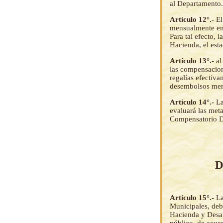
al Departamento.
Artículo 12°.-
El
mensualmente en 
Para tal efecto, 
Hacienda, el esta
Artículo 13°.-
al
las compensacion
regalías efectiva
desembolsos mens
Artículo 14°.-
La
evaluará las meta
Compensatorio D
D
Artículo 15°.-
La
Municipales, debe
Hacienda y Desar