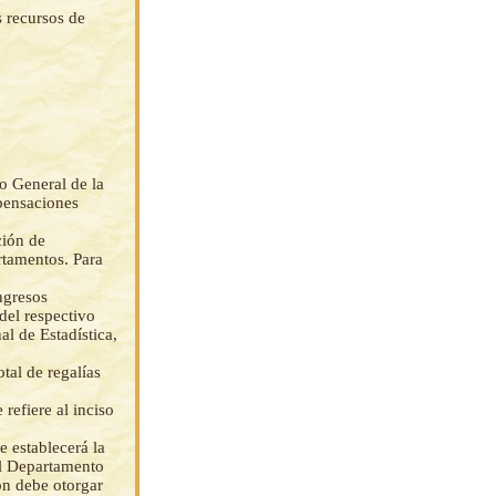
s recursos de
ro General de la
pensaciones
ción de
rtamentos. Para
ngresos
del respectivo
l de Estadística,
otal de regalías
 refiere al inciso
e establecerá la
el Departamento
ón debe otorgar