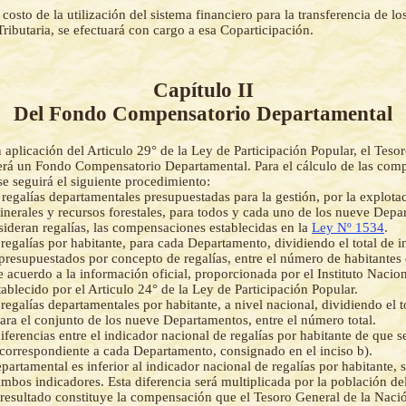
 costo de la utilización del sistema financiero para la transferencia de lo
ributaria, se efectuará con cargo a esa Coparticipación.
Capítulo II
Del Fondo Compensatorio Departamental
 aplicación del Articulo 29° de la Ley de Participación Popular, el Teso
erá un Fondo Compensatorio Departamental. Para el cálculo de las com
se seguirá el siguiente procedimiento:
s regalías departamentales presupuestadas para la gestión, por la explota
inerales y recursos forestales, para todos y cada uno de los nueve Depa
nsideran regalías, las compensaciones establecidas en la
Ley Nº 1534
.
 regalías por habitante, para cada Departamento, dividiendo el total de i
presupuestados por concepto de regalías, entre el número de habitantes 
acuerdo a la información oficial, proporcionada por el Instituto Naciona
ablecido por el Articulo 24° de la Ley de Participación Popular.
 regalías departamentales por habitante, a nivel nacional, dividiendo el t
ara el conjunto de los nueve Departamentos, entre el número total.
iferencias entre el indicador nacional de regalías por habitante de que se
r correspondiente a cada Departamento, consignado en el inciso b).
epartamental es inferior al indicador nacional de regalías por habitante, s
 ambos indicadores. Esta diferencia será multiplicada por la población d
 resultado constituye la compensación que el Tesoro General de la Naci