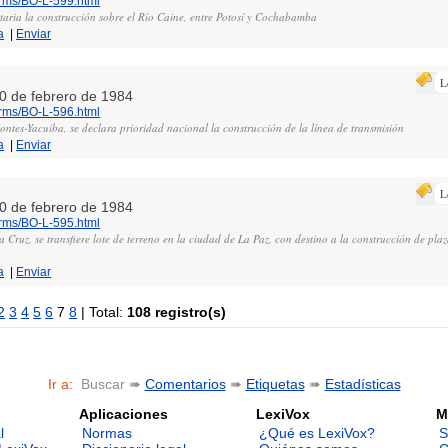
orms/BO-L-599.html
itaria la construcción sobre el Río Caine, entre Potosí y Cochabamba
a
|
Enviar
L
20 de febrero de 1984
orms/BO-L-596.html
Montes-Yacuiba, se declara prioridad nacional la construcción de la línea de transmisión
a
|
Enviar
L
20 de febrero de 1984
orms/BO-L-595.html
 Cruz, se transfiere lote de terreno en la ciudad de La Paz, con destino a la construcción de pl
a
|
Enviar
2
3
4
5
6
7
8
| Total:
108 registro(s)
Ir a:
Buscar ➠
Comentarios
➠
Etiquetas
➠
Estadísticas
Aplicaciones
LexiVox
M
l
Normas
¿Qué es LexiVox?
S