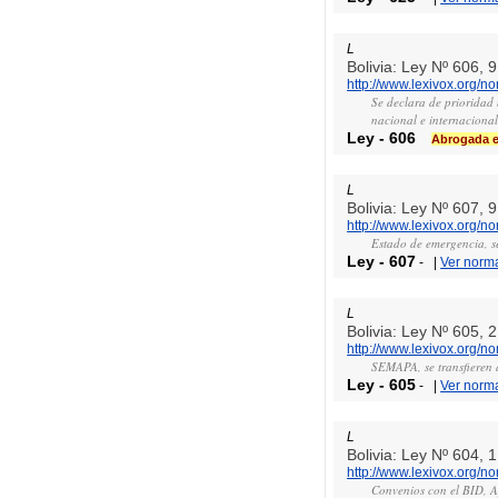
L
Bolivia: Ley Nº 606,
http://www.lexivox.org/n
Se declara de prioridad 
nacional e internaciona
Ley
-
606
Abrogada e
L
Bolivia: Ley Nº 607,
http://www.lexivox.org/n
Estado de emergencia, se
Ley
-
607
-
|
Ver norm
L
Bolivia: Ley Nº 605,
http://www.lexivox.org/n
SEMAPA, se transfieren 
Ley
-
605
-
|
Ver norm
L
Bolivia: Ley Nº 604,
http://www.lexivox.org/n
Convenios con el BID, A