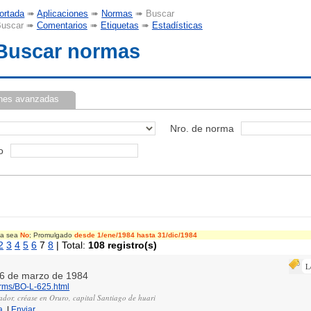
ortada
➠
Aplicaciones
➠
Normas
➠ Buscar
uscar ➠
Comentarios
➠
Etiquetas
➠
Estadísticas
Buscar normas
nes avanzadas
Nro. de norma
o
cia sea
No
; Promulgado
desde 1/ene/1984
hasta 31/dic/1984
2
3
4
5
6
7
8
| Total:
108 registro(s)
L
 16 de marzo de 1984
orms/BO-L-625.html
ador, créase en Oruro, capital Santiago de huari
a
|
Enviar