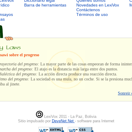
LexiVox
Diccionario legal
Quiénes somos
C
rídico
Barra de herramientas
Novedades en LexiVox
M
Contáctenos
ensayos
Términos de uso
mas
ssawi sobre el progreso
rayectoria del progreso:
La mayor parte de las cosas empeoran de forma ininte
archa del progreso:
El atajo es la distancia más larga entre dos puntos.
ialéctica del progreso:
La acción directa produce una reacción directa.
itmo del progreso:
La sociedad es una mula, no un coche. Si se la presiona muc
iba al jinete.
Sonreir 
LexiVox 2011 - La Paz, Bolivia
Sitio impulsado por
DeveNet.Net
- software para Internet