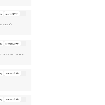
ey
marzo/1984
istencia de
ey
febrero/1984
to de ahorros, entre sus
ey
febrero/1984
ey
febrero/1984