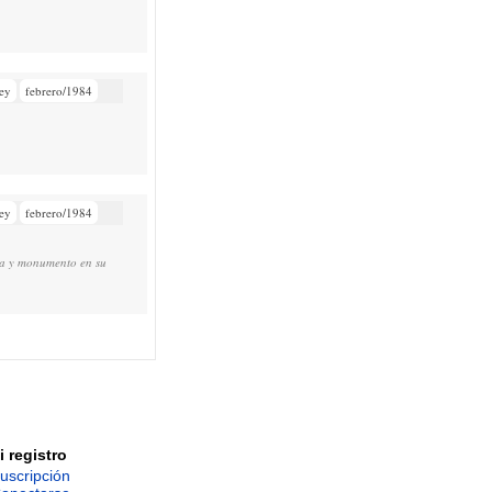
ey
febrero/1984
ey
febrero/1984
aza y monumento en su
i registro
uscripción