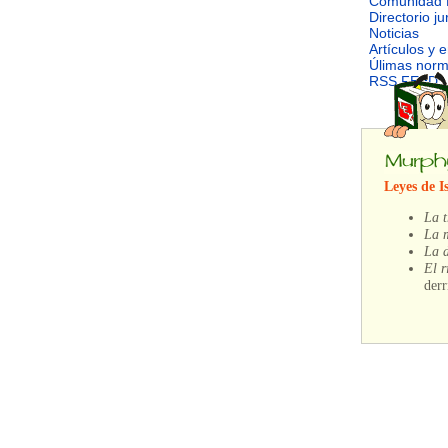
Comunidad 
Directorio ju
Noticias
Artículos y 
Úlimas nor
RSS FEED
Leyes de I
La t
La m
La d
El r
derr