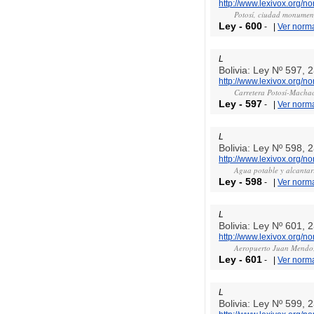
http://www.lexivox.org/n
Potosí, ciudad monument
Ley
-
600
-
|
Ver norm
L
Bolivia: Ley Nº 597, 
http://www.lexivox.org/n
Carretera Potosí-Machac
Ley
-
597
-
|
Ver norm
L
Bolivia: Ley Nº 598, 
http://www.lexivox.org/n
Agua potable y alcantar
Ley
-
598
-
|
Ver norm
L
Bolivia: Ley Nº 601, 
http://www.lexivox.org/n
Aeropuerto Juan Mendoza
Ley
-
601
-
|
Ver norm
L
Bolivia: Ley Nº 599, 