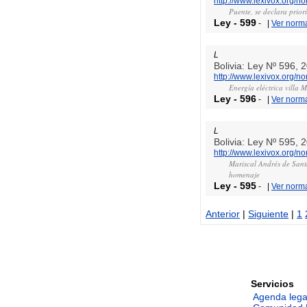
http://www.lexivox.org/n
Puente, se declara prior
Ley
-
599
-
|
Ver norm
L
Bolivia: Ley Nº 596, 
http://www.lexivox.org/n
Energía eléctrica villa 
Ley
-
596
-
|
Ver norm
L
Bolivia: Ley Nº 595, 
http://www.lexivox.org/n
Mariscal Andrés de Santa
homenaje
Ley
-
595
-
|
Ver norm
Anterior
|
Siguiente
|
1
Servicios
Agenda lega