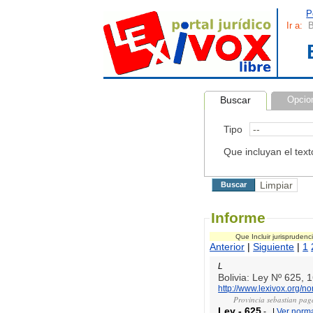
P
Ir a:
B
Buscar
Opcio
Tipo
Que incluyan el text
Informe
Que Incluir jurispruden
Anterior
|
Siguiente
|
1
L
Bolivia: Ley Nº 625,
http://www.lexivox.org/n
Provincia sebastian pag
Ley
-
625
-
|
Ver norm