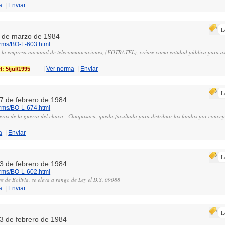
a
|
Enviar
L
 1 de marzo de 1984
orms/BO-L-603.html
 la empresa nacional de telecomunicaciones, (FOTRATEL), créase como entidad pública para as
-
|
Ver norma
|
Enviar
: 5/jul/1995
L
27 de febrero de 1984
orms/BO-L-674.html
eros de la guerra del chaco - Chuquisaca, queda facultada para distribuir los fondos por concep
a
|
Enviar
L
23 de febrero de 1984
orms/BO-L-602.html
ore de Bolivia, se eleva a rango de Ley el D.S. 09088
a
|
Enviar
L
23 de febrero de 1984