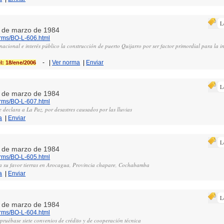
L
 9 de marzo de 1984
orms/BO-L-606.html
nacional e interés público la construcción de puerto Quijarro por ser factor primordial para la i
l
-
|
Ver norma
|
Enviar
l: 18/ene/2006
L
 9 de marzo de 1984
orms/BO-L-607.html
 declara a La Paz, por desastres causados por las lluvias
a
|
Enviar
L
 2 de marzo de 1984
orms/BO-L-605.html
a su favor tierras en Arocagua, Provincia chapare, Cochabamba
a
|
Enviar
L
 1 de marzo de 1984
orms/BO-L-604.html
pruébase siete convenios de crédito y de cooperación técnica