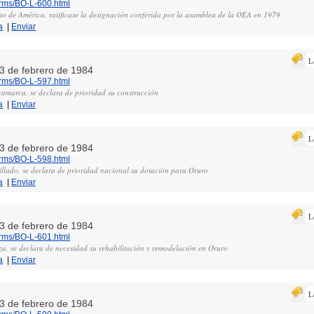
orms/BO-L-600.html
o de América, ratificase la designación conferida por la asamblea de la OEA en 1979
a
|
Enviar
L
23 de febrero de 1984
orms/BO-L-597.html
amarca, se declara de prioridad su construcción
a
|
Enviar
L
23 de febrero de 1984
orms/BO-L-598.html
illado, se declara de prioridad nacional su dotación para Oruro
a
|
Enviar
L
23 de febrero de 1984
orms/BO-L-601.html
, se declara de necesidad su rehabilitación y remodelación en Oruro
a
|
Enviar
L
23 de febrero de 1984