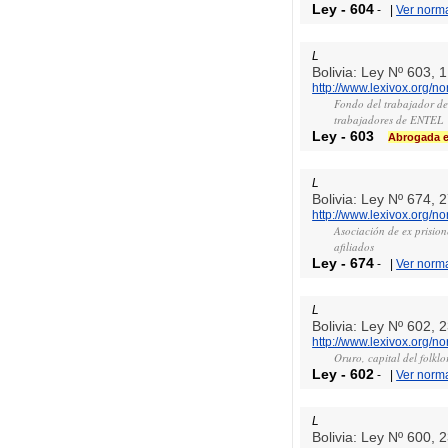
Ley
-
604
-
|
Ver norm
L
Bolivia: Ley Nº 603,
http://www.lexivox.org/n
Fondo del trabajador de
trabajadores de ENTEL
Ley
-
603
Abrogada el
L
Bolivia: Ley Nº 674, 
http://www.lexivox.org/n
Asociación de ex prision
afiliados
Ley
-
674
-
|
Ver norm
L
Bolivia: Ley Nº 602, 
http://www.lexivox.org/n
Oruro, capital del folkl
Ley
-
602
-
|
Ver norm
L
Bolivia: Ley Nº 600, 