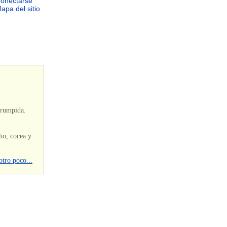
onectarse
apa del sitio
rrumpida.
ho, cocea y
otro poco...