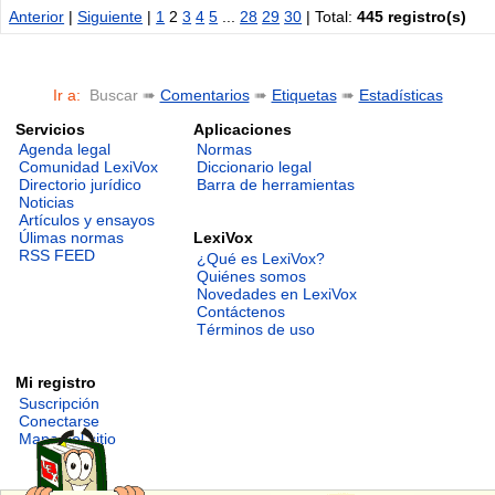
Anterior
|
Siguiente
|
1
2
3
4
5
...
28
29
30
| Total:
445 registro(s)
Ir a:
Buscar ➠
Comentarios
➠
Etiquetas
➠
Estadísticas
Servicios
Aplicaciones
Agenda legal
Normas
Comunidad LexiVox
Diccionario legal
Directorio jurídico
Barra de herramientas
Noticias
Artículos y ensayos
LexiVox
Úlimas normas
RSS FEED
¿Qué es LexiVox?
Quiénes somos
Novedades en LexiVox
Contáctenos
Términos de uso
Mi registro
Suscripción
Conectarse
Mapa del sitio