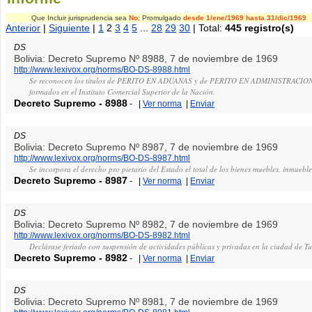
Que Incluir jurisprudencia sea
No
; Promulgado
desde 1/ene/1969
hasta 31/dic/1969
Anterior
|
Siguiente
|
1
2
3
4
5
...
28
29
30
| Total:
445 registro(s)
DS
Bolivia: Decreto Supremo Nº 8988, 7 de noviembre de 1969
http://www.lexivox.org/norms/BO-DS-8988.html
Se reconocen los títulos de PERITO EN ADUANAS y de PERITO EN ADMINISTRACION
formados en el Instituto Comercial Superior de la Nación.
Decreto Supremo
-
8988
-
|
Ver norma
|
Enviar
DS
Bolivia: Decreto Supremo Nº 8987, 7 de noviembre de 1969
http://www.lexivox.org/norms/BO-DS-8987.html
Se incorpora el derecho pro pietario del Estado el total de los bienes muebles, inmueble
Decreto Supremo
-
8987
-
|
Ver norma
|
Enviar
DS
Bolivia: Decreto Supremo Nº 8982, 7 de noviembre de 1969
http://www.lexivox.org/norms/BO-DS-8982.html
Declárase feriado con suspensión de actividades públicas y privadas en la ciudad de Tu
Decreto Supremo
-
8982
-
|
Ver norma
|
Enviar
DS
Bolivia: Decreto Supremo Nº 8981, 7 de noviembre de 1969