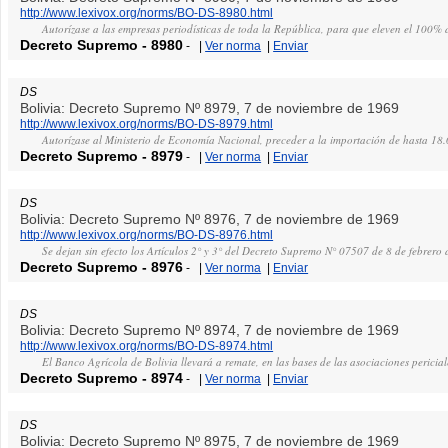
http://www.lexivox.org/norms/BO-DS-8980.html
Autorízase a las empresas periodísticas de toda la República, para que eleven el 100% 
Decreto Supremo
-
8980
-
|
Ver norma
|
Enviar
DS
Bolivia: Decreto Supremo Nº 8979, 7 de noviembre de 1969
http://www.lexivox.org/norms/BO-DS-8979.html
Autorízase al Ministerio de Economía Nacional, preceder a la importación de hasta 18
Decreto Supremo
-
8979
-
|
Ver norma
|
Enviar
DS
Bolivia: Decreto Supremo Nº 8976, 7 de noviembre de 1969
http://www.lexivox.org/norms/BO-DS-8976.html
Se dejan sin efecto los Artículos 2° y 3° del Decreto Supremo N° 07507 de 8 de febrero
Decreto Supremo
-
8976
-
|
Ver norma
|
Enviar
DS
Bolivia: Decreto Supremo Nº 8974, 7 de noviembre de 1969
http://www.lexivox.org/norms/BO-DS-8974.html
El Banco Agrícola de Bolivia llevará a remate, en las bases de las asociaciones pericial
Decreto Supremo
-
8974
-
|
Ver norma
|
Enviar
DS
Bolivia: Decreto Supremo Nº 8975, 7 de noviembre de 1969