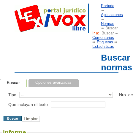
Portada
➠
Aplicaciones
➠
Normas
➠ Buscar
Ir a:
Buscar ➠
Comentarios
➠
Etiquetas
➠
Estadísticas
Buscar
normas
Buscar
Opciones avanzadas
Tipo
Nro. d
Que incluyan el texto
Informe