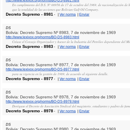
http://www.lexivox.org/norms/BO-DS-8981.html
En cumplimiento del D.S. N° 08956 de 17 de octubre del 1969, de nacionalización de b
que la totalidad de las acciones que Bolivian Gulf Oil Company.
Decreto Supremo
-
8981
-
|
Ver norma
|
Enviar
DS
Bolivia: Decreto Supremo Nº 8983, 7 de noviembre de 1969
http://www.lexivox.org/norms/BO-DS-8983.html
Créase el Consejo Organizador y Asesor de la Industria del Petróleo dependiente del Min
Decreto Supremo
-
8983
-
|
Ver norma
|
Enviar
DS
Bolivia: Decreto Supremo Nº 8977, 7 de noviembre de 1969
http://www.lexivox.org/norms/BO-DS-8977.html
para su vigencia en la gestión de 1989, de acuerdo al siguiente detalle.
Decreto Supremo
-
8977
-
|
Ver norma
|
Enviar
DS
Bolivia: Decreto Supremo Nº 8978, 7 de noviembre de 1969
http://www.lexivox.org/norms/BO-DS-8978.html
Derógase el Decreto de Asociación Sindical del magisterio, estudiantes y padres de fa
Decreto Supremo
-
8978
-
|
Ver norma
|
Enviar
DS
Bolivia: Decreto Supremo Nº 8980, 7 de noviembre de 1969