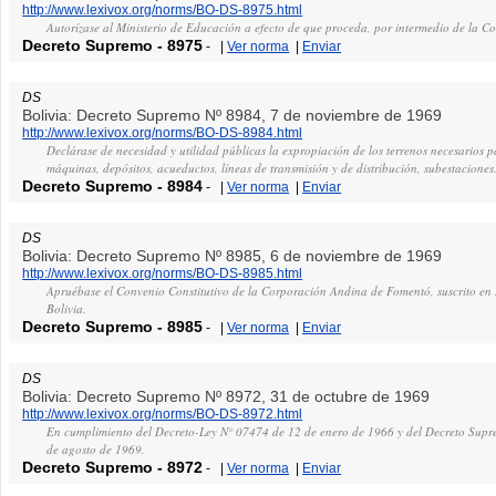
http://www.lexivox.org/norms/BO-DS-8975.html
Autorízase al Ministerio de Educación a efecto de que proceda, por intermedio de la C
Decreto Supremo
-
8975
-
|
Ver norma
|
Enviar
DS
Bolivia: Decreto Supremo Nº 8984, 7 de noviembre de 1969
http://www.lexivox.org/norms/BO-DS-8984.html
Declárase de necesidad y utilidad públicas la expropiación de los terrenos necesarios pa
máquinas, depósitos, acueductos, líneas de transmisión y de distribución, subestaciones
Decreto Supremo
-
8984
-
|
Ver norma
|
Enviar
DS
Bolivia: Decreto Supremo Nº 8985, 6 de noviembre de 1969
http://www.lexivox.org/norms/BO-DS-8985.html
Apruébase el Convenio Constitutivo de la Corporación Andina de Fomentó, suscrito en 
Bolivia.
Decreto Supremo
-
8985
-
|
Ver norma
|
Enviar
DS
Bolivia: Decreto Supremo Nº 8972, 31 de octubre de 1969
http://www.lexivox.org/norms/BO-DS-8972.html
En cumplimiento del Decreto-Ley N° 07474 de 12 de enero de 1966 y del Decreto Sup
de agosto de 1969.
Decreto Supremo
-
8972
-
|
Ver norma
|
Enviar