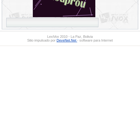
LexiVox 2010 - La Paz, Bolivia
Sitio impulsado por
DeveNet.Net
- software para Internet