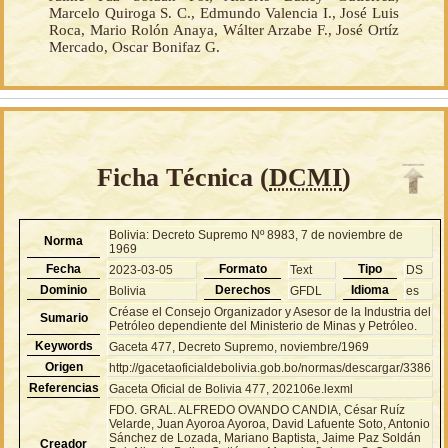
Marcelo Quiroga S. C., Edmundo Valencia I., José Luis
Roca, Mario Rolón Anaya, Wálter Arzabe F., José Ortíz
Mercado, Oscar Bonifaz G.
Ficha Técnica (
DCMI
)
Bolivia: Decreto Supremo Nº 8983, 7 de noviembre de
Norma
1969
Fecha
Formato
Tipo
2023-03-05
Text
DS
Dominio
Derechos
Idioma
Bolivia
GFDL
es
Créase el Consejo Organizador y Asesor de la Industria del
Sumario
Petróleo dependiente del Ministerio de Minas y Petróleo.
Keywords
Gaceta 477, Decreto Supremo, noviembre/1969
Origen
http://gacetaoficialdebolivia.gob.bo/normas/descargar/3386
Referencias
Gaceta Oficial de Bolivia 477, 202106e.lexml
FDO. GRAL. ALFREDO OVANDO CANDIA, César Ruíz
Velarde, Juan Ayoroa Ayoroa, David Lafuente Soto, Antonio
Sánchez de Lozada, Mariano Baptista, Jaime Paz Soldán
Creador