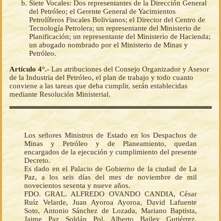
Siete Vocales: Dos representantes de la Dirección General
del Petróleo; el Gerente General de Yacimientos
Petrolíferos Fiscales Bolivianos; el Director del Centro de
Tecnología Petrolera; un representante del Ministerio de
Planificación; un representante del Ministerio de Hacienda;
un abogado nombrado por el Ministerio de Minas y
Petróleo.
Artículo 4°.-
Las atribuciones del Consejo Organizador y Asesor
de la Industria del Petróleo, el plan de trabajo y todo cuanto
conviene a las tareas que deba cumplir, serán establecidas
mediante Resolución Ministerial.
Los señores Ministros de Estado en los Despachos de
Minas y Petróleo y de Planeamiento, quedan
encargados de la ejecución y cumplimiento del presente
Decreto.
Es dado en el Palacio de Gobierno de la ciudad de La
Paz, a los seis días del mes de noviembre de mil
novecientos sesenta y nueve años.
FDO. GRAL. ALFREDO OVANDO CANDIA, César
Ruíz Velarde, Juan Ayoroa Ayoroa, David Lafuente
Soto, Antonio Sánchez de Lozada, Mariano Baptista,
Jaime Paz Soldán Pol, Alberto Bailey Gutiérrez,