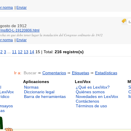
er norma
|
Enviar
L
 agosto de 1912
norms/BO-L-19120806.html
 fecha en que debe tener lugar la instalación del Congreso ordinario de 1912
er norma
|
Enviar
2
3
...
11
12
13
14
15 | Total:
216 registro(s)
Ir a:
Buscar ➠
Comentarios
➠
Etiquetas
➠
Estadísticas
Aplicaciones
LexiVox
M
l
Normas
¿Qué es LexiVox?
S
LexiVox
Diccionario legal
Quiénes somos
C
rídico
Barra de herramientas
Novedades en LexiVox
M
Contáctenos
ensayos
Términos de uso
mas