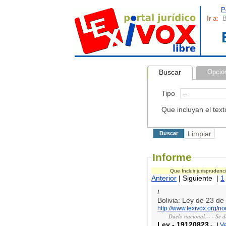
P
Ir a:
B
Buscar
Opcio
Tipo
Que incluyan el text
Informe
Que Incluir jurispruden
Anterior
| Siguiente |
1
L
Bolivia: Ley de 23 d
http://www.lexivox.org/
Duelo nacional.-- - Se 
Ley
-
19120823
-
|
V