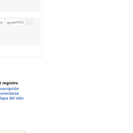
ey
agosto/1912
i registro
uscripción
onectarse
apa del sitio