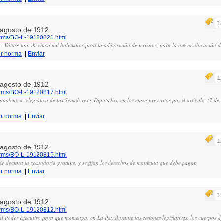
L
e agosto de 1912
norms/BO-L-19120821.html
 - Vótase uno de cinco mil bolivianos para la adquisición de terrenos, para la nueva ubicación 
er norma
|
Enviar
L
e agosto de 1912
norms/BO-L-19120817.html
spondencia telegráfica de los Senadores y Diputados, en los casos prescritos por el artículo 47 de 
er norma
|
Enviar
L
e agosto de 1912
norms/BO-L-19120815.html
 Se declara la secundaria gratuita, y se fijan los derechos de matrícula que debe pagar.
er norma
|
Enviar
L
e agosto de 1912
norms/BO-L-19120812.html
 al Poder Ejecutivo para que mantenga, en La Paz, durante las sesiones legislativas, los cuerpos d