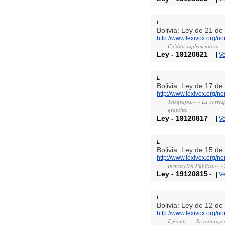
L
Bolivia: Ley de 21 d
http://www.lexivox.org/
Crédito suplementario.--
Ley
-
19120821
-
|
V
L
Bolivia: Ley de 17 d
http://www.lexivox.org/
Telégrafos.-- - La corre
gratuita.
Ley
-
19120817
-
|
V
L
Bolivia: Ley de 15 d
http://www.lexivox.org/
Instrucción Pública.-- -
Ley
-
19120815
-
|
V
L
Bolivia: Ley de 12 d
http://www.lexivox.org/
Ejército.-- - Se autoriza