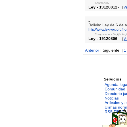
necesarios.
Ley
-
19120812
-
|
V
L
Bolivia: Ley de 6 de
http://www.lexivox.org/
Congreso.-- - Se fija la
Ley
-
19120806
-
|
V
Anterior
| Siguiente |
1
Servicios
Agenda lega
Comunidad 
Directorio ju
Noticias
Artículos y 
Úlimas nor
RSS FEED