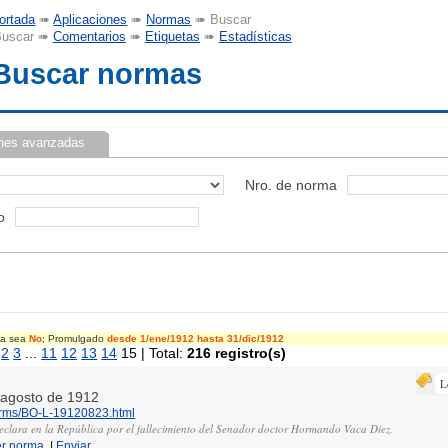
ortada
➠
Aplicaciones
➠
Normas
➠ Buscar
uscar ➠
Comentarios
➠
Etiquetas
➠
Estadísticas
Buscar normas
nes avanzadas
Nro. de norma
o
cia sea
No
; Promulgado
desde 1/ene/1912
hasta 31/dic/1912
2
3
...
11
12
13
14
15 | Total:
216 registro(s)
L
e agosto de 1912
norms/BO-L-19120823.html
declara en la República por el fallecimiento del Senador doctor Hormando Vaca Diez.
er norma
|
Enviar