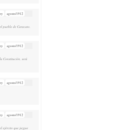
ey
agosto/1912
del pueblo de Caracato.
ey
agosto/1912
la Constitución, será
ey
agosto/1912
ey
agosto/1912
el ejército que juzgue