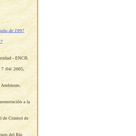
julio de 1997
97
ersidad - ENCB.
 7 /04/ 2005,
o Ambiente,
nmemoración a la
l de Control de
guos del Río