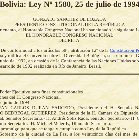
Bolivia: Ley Nº 1580, 25 de julio de 199
GONZALO SANCHEZ DE LOZADA
PRESIDENTE CONSTITUCIONAL DE LA REPÚBLICA
r cuanto, el Honorable Congreso Nacional ha sancionado la siguiente L
EL HONORABLE CONGRESO NACIONAL
DECRETA:
-
De conformidad a los artículos 59°, atribución 12º de la
Constitución Po
ba y ratifica el Convenio sobre la Diversidad Biológica, suscrito por el
 junio de 1992, en ocasión de la Conferencia de las Naciones Unidas so
arrollo de 1992 realizada en Río de Janeiro, Brasil.
Poder Ejecutivo para fines constitucionales.
iones del H. Congreso Nacional.
e julio de 1994.
UAN CARLOS DURAN SAUCEDO, Presidente del H. Senado Nac
BEDREGAL GUTIERREZ, Presidente de la H. Cámara de Diputados.
l, Senador Secretario.- H. Andrés Soliz Rada, Senador Secretario.- H. 
do Secretario.- H. Michael Meier F., Diputado Secretario.
la promulgo para que se tenga y cumpla como Ley de la República.
Gobierno de la ciudad de La Paz, a los veinticinco días del mes de 