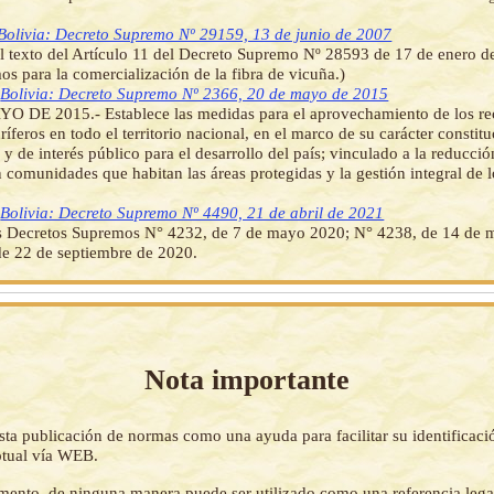
Bolivia: Decreto Supremo Nº 29159, 13 de junio de 2007
l texto del Artículo 11 del Decreto Supremo Nº 28593 de 17 de enero d
s para la comercialización de la fibra de vicuña.)
]
Bolivia: Decreto Supremo Nº 2366, 20 de mayo de 2015
O DE 2015.- Establece las medidas para el aprovechamiento de los re
íferos en todo el territorio nacional, en el marco de su carácter constitu
o y de interés público para el desarrollo del país; vinculado a la reducci
 comunidades que habitan las áreas protegidas y la gestión integral de l
]
Bolivia: Decreto Supremo Nº 4490, 21 de abril de 2021
s Decretos Supremos N° 4232, de 7 de mayo 2020; N° 4238, de 14 de 
e 22 de septiembre de 2020.
Nota importante
sta publicación de normas como una ayuda para facilitar su identificaci
tual vía WEB.
mento, de ninguna manera puede ser utilizado como una referencia lega