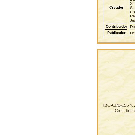
Se
Creador
Se
Con
Rep
Jus
Contribuidor
De
Publicador
De
[BO-CPE-19670
Constituci