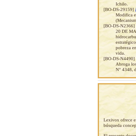
Ichilo.
[BO-DS-29159]
Modifica e
(Mecanismo
[BO-DS-N2366
20 DE MAY
hidrocarbur
estratégic
pobreza en
vida.
[BO-DS-N4490
Abroga lo
N° 4348, d
Lexivox ofrece e
búsqueda concep
El presente docu