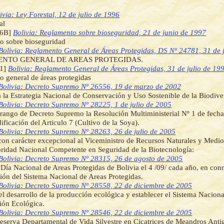
ivia: Ley Forestal, 12 de julio de 1996
al
76B]
Bolivia: Reglamento sobre bioseguridad, 21 de junio de 1997
o sobre bioseguridad
Bolivia: Reglamento General de Áreas Protegidas, DS Nº 24781, 31 de 
NTO GENERAL DE AREAS PROTEGIDAS.
1]
Bolivia: Reglamento General de Áreas Protegidas, 31 de julio de 19
 general de áreas protegidas
Bolivia: Decreto Supremo Nº 26556, 19 de marzo de 2002
 la Estrategia Nacional de Conservación y Uso Sostenible de la Biodiv
Bolivia: Decreto Supremo Nº 28225, 1 de julio de 2005
 rango de Decreto Supremo la Resolución Multiministerial Nº 1 de fecha
ificación del Articulo 7 (Cultivo de la Soya).
Bolivia: Decreto Supremo Nº 28263, 26 de julio de 2005
con carácter excepcional al Viceministro de Recursos Naturales y Medi
ridad Nacional Competente en Seguridad de la Biotecnología:
Bolivia: Decreto Supremo Nº 28315, 26 de agosto de 2005
 Día Nacional de Areas Protegidas de Bolivia el 4 /09/ cada año, en co
ión del Sistema Nacional de Areas Protegidas.
Bolivia: Decreto Supremo Nº 28558, 22 de diciembre de 2005
l desarrollo de la producción ecológica y establecer el Sistema Naciona
ión Ecológica.
Bolivia: Decreto Supremo Nº 28546, 22 de diciembre de 2005
eserva Departamental de Vida Silvestre en Cicatrices de Meandros Anti