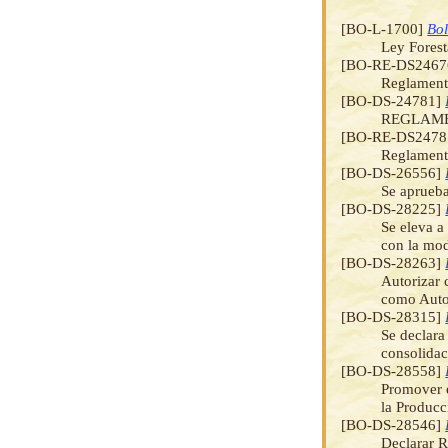
[BO-L-1700]
Bol
Ley Forest
[BO-RE-DS246
Reglament
[BO-DS-24781]
REGLAME
[BO-RE-DS2478
Reglamento
[BO-DS-26556]
Se aprueba
[BO-DS-28225]
Se eleva a
con la mod
[BO-DS-28263]
Autorizar 
como Auto
[BO-DS-28315]
Se declara
consolidac
[BO-DS-28558]
Promover e
la Producc
[BO-DS-28546]
Declarar R