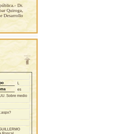
blica.- Dr.
ibar Quiroga,
de Desarrollo
po
L
oma
es
.UU. Sobre medio
t.aspx?
. GUILLERMO
a Roncal,