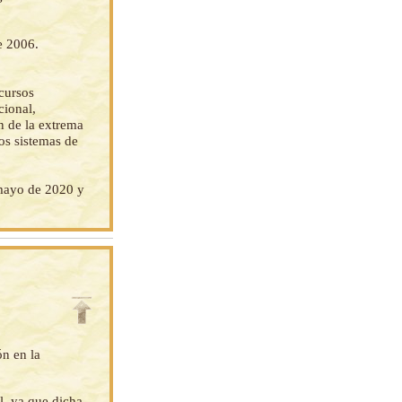
e 2006.
cursos
cional,
ón de la extrema
os sistemas de
mayo de 2020 y
ón en la
l, ya que dicha