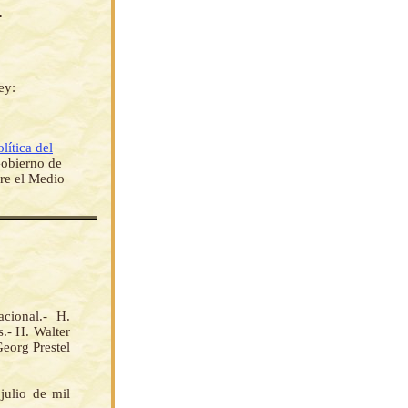
4
ey:
lítica del
 Gobierno de
bre el Medio
ional.- H.
- H. Walter
Georg Prestel
julio de mil