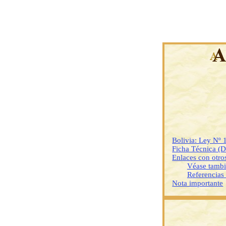
Bolivia: Ley Nº 
Ficha Técnica (
Enlaces con otr
Véase tamb
Referencias
Nota importante