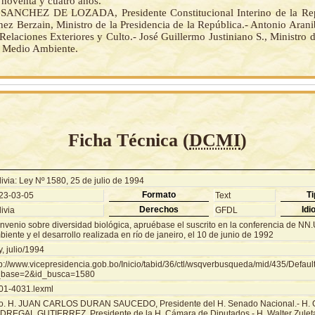
 noventa y cuatro años.
NCHEZ DE LOZADA, Presidente Constitucional Interino de la Repú
ez Berzain, Ministro de la Presidencia de la República.- Antonio Aran
Relaciones Exteriores y Culto.- José Guillermo Justiniano S., Ministro 
y Medio Ambiente.
Ficha Técnica (
DCMI
)
ivia: Ley Nº 1580, 25 de julio de 1994
Formato
Ti
23-03-05
Text
Derechos
Idi
ivia
GFDL
nvenio sobre diversidad biológica, apruébase el suscrito en la conferencia de NN
iente y el desarrollo realizada en río de janeiro, el 10 de junio de 1992
, julio/1994
tp://www.vicepresidencia.gob.bo/Inicio/tabid/36/ctl/wsqverbusqueda/mid/435/Defaul
_base=2&id_busca=1580
01-4031.lexml
o. H. JUAN CARLOS DURAN SAUCEDO, Presidente del H. Senado Nacional.- H
DREGAL GUTIERREZ, Presidente de la H. Cámara de Diputados.- H. Walter Zulet