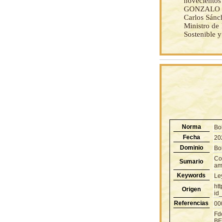
novecientos
GONZALO SA
Carlos Sánch
Ministro de 
Sostenible 
Norma
Bol
Fecha
20
Dominio
Bol
Co
Sumario
amb
Keywords
Ley
ht
Origen
id
Referencias
00
Fd
BE