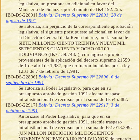
legislativa, un presupuesto adicional en favor del
Ministerio de Finanzas por el monto de Bs4.192.255.
[BO-DS-22891]
Bolivia: Decreto Supremo Nº 22891, 28 de
agosto de 1991
Se autoriza, sin perjuicio de la correspondiente aprobación
legislativa, el siguiente presupuesto adicional en favor de
la Dirección General de la Renta Interne, por la suma de
SIETE MILLONES CIENTO TREINTA Y NUEVE MIL
SETECIENTOS CUARENTA Y OCHO 00/100
BOLIVIANOS (Bs7.139.748.-), con ingresos propios
provenientes de la aplicación del decreto supremo 21559
de 1 de abril de 1,987, que no fueron incluidos por la ley
1231 de 7 de febrero de 1,991:
[BO-DS-22896]
Bolivia: Decreto Supremo Nº 22896, 6 de
septiembre de 1991
Se autoriza al Poder Legislativo, para que en su
presupuesto aprobado gestión 1991 efectúe traspaso
intrainstitucional de recursos por la suma de Bs545.882.
[BO-DS-22917]
Bolivia: Decreto Supremo Nº 22917, 3 de
octubre de 1991
Autorizase al Poder Legislativo, para que en su
presupuesto aprobado gestión 1991, efectúe traspaso
intrainstitucional de recursos por la suma de Bs1.018.299.-
(UN MILLON DIECIOCHO MIL DOSCIENTOS
NOVENTA Y NUEVE 00/100 BOLIVIANOS) de acuerdo,