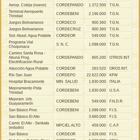
Aerop. Cobija (nuevo)
CORDEPANDO
1.372.500
T.G.N.
Terminal Aeropuerto
CORDEBENI
2.196.000
T.G.N.
Trinidad
Juegos Bolivarianos
CORDECO
900.360
T.G.N.
Juegos Bolivarianos
CORDECRUZ
900.360
T.G.N.
Sist. Abast. Agua Potable
CORDEOR
549.000
T.G.N.
Programa Vial
S. N. C.
1.098.000
T.G.N.
Chuquisaca
Camino Santa Rosa -
Abuná Prog.
CORDEPANDO
805.200
OTROS INT.
Electrificación Rural
Aducción Agua Potable
CORDEOR
263.520
OROS INT.
Río San Juan
CORDEPO
22.622.000
KFW
Hospital Bracamonte
MIN. SALUD
1.830.000
ITALIA
Mejoramiento Pista
CORDEBENI
1.830.000
U.S.A.
Trinidad
Mejoram. Urb.
CORDEBENI
549.000
F.N.D.R.
Guayaramerín
San Básico Prov.
CORDEBENI
1.098.000
F.I.S.
San Básico El Alto
3.660.000
F.I.S.
Carret. El Alto - Senkata
MPC/EL ALTO
459.000
C.A.F.
(estudio)
San Básico
CORDEOR
2.928.000
F.I.S.