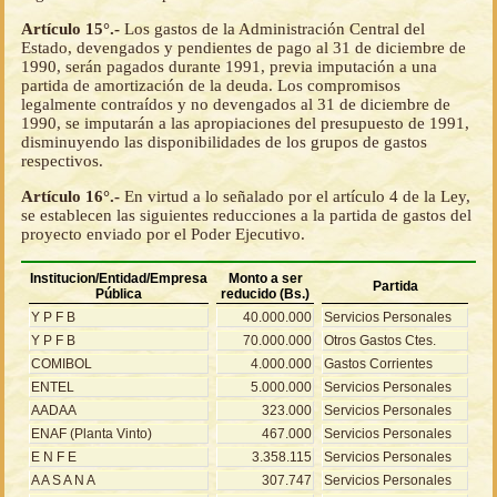
Artículo 15°.-
Los gastos de la Administración Central del
Estado, devengados y pendientes de pago al 31 de diciembre de
1990, serán pagados durante 1991, previa imputación a una
partida de amortización de la deuda. Los compromisos
legalmente contraídos y no devengados al 31 de diciembre de
1990, se imputarán a las apropiaciones del presupuesto de 1991,
disminuyendo las disponibilidades de los grupos de gastos
respectivos.
Artículo 16°.-
En virtud a lo señalado por el artículo 4 de la Ley,
se establecen las siguientes reducciones a la partida de gastos del
proyecto enviado por el Poder Ejecutivo.
Institucion/Entidad/Empresa
Monto a ser
Partida
Pública
reducido (Bs.)
Y P F B
40.000.000
Servicios Personales
Y P F B
70.000.000
Otros Gastos Ctes.
COMIBOL
4.000.000
Gastos Corrientes
ENTEL
5.000.000
Servicios Personales
AADAA
323.000
Servicios Personales
ENAF (Planta Vinto)
467.000
Servicios Personales
E N F E
3.358.115
Servicios Personales
A A S A N A
307.747
Servicios Personales