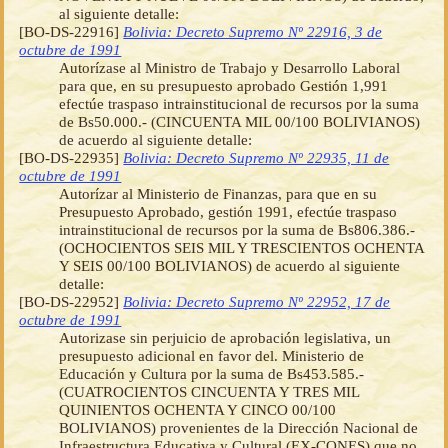
al siguiente detalle:
[BO-DS-22916]
Bolivia: Decreto Supremo Nº 22916, 3 de
octubre de 1991
Autorízase al Ministro de Trabajo y Desarrollo Laboral
para que, en su presupuesto aprobado Gestión 1,991
efectúe traspaso intrainstitucional de recursos por la suma
de Bs50.000.- (CINCUENTA MIL 00/100 BOLIVIANOS)
de acuerdo al siguiente detalle:
[BO-DS-22935]
Bolivia: Decreto Supremo Nº 22935, 11 de
octubre de 1991
Autorízar al Ministerio de Finanzas, para que en su
Presupuesto Aprobado, gestión 1991, efectúe traspaso
intrainstitucional de recursos por la suma de Bs806.386.-
(OCHOCIENTOS SEIS MIL Y TRESCIENTOS OCHENTA
Y SEIS 00/100 BOLIVIANOS) de acuerdo al siguiente
detalle:
[BO-DS-22952]
Bolivia: Decreto Supremo Nº 22952, 17 de
octubre de 1991
Autorizase sin perjuicio de aprobación legislativa, un
presupuesto adicional en favor del. Ministerio de
Educación y Cultura por la suma de Bs453.585.-
(CUATROCIENTOS CINCUENTA Y TRES MIL
QUINIENTOS OCHENTA Y CINCO 00/100
BOLIVIANOS) provenientes de la Dirección Nacional de
Infraestructura Educativa y Cultural (EX-CONES) que no