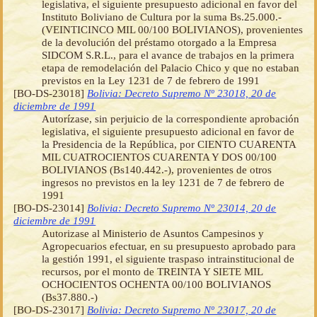
legislativa, el siguiente presupuesto adicional en favor del
Instituto Boliviano de Cultura por la suma Bs.25.000.-
(VEINTICINCO MIL 00/100 BOLIVIANOS), provenientes
de la devolución del préstamo otorgado a la Empresa
SIDCOM S.R.L., para el avance de trabajos en la primera
etapa de remodelación del Palacio Chico y que no estaban
previstos en la Ley 1231 de 7 de febrero de 1991
[BO-DS-23018]
Bolivia: Decreto Supremo Nº 23018, 20 de
diciembre de 1991
Autorízase, sin perjuicio de la correspondiente aprobación
legislativa, el siguiente presupuesto adicional en favor de
la Presidencia de la República, por CIENTO CUARENTA
MIL CUATROCIENTOS CUARENTA Y DOS 00/100
BOLIVIANOS (Bs140.442.-), provenientes de otros
ingresos no previstos en la ley 1231 de 7 de febrero de
1991
[BO-DS-23014]
Bolivia: Decreto Supremo Nº 23014, 20 de
diciembre de 1991
Autorizase al Ministerio de Asuntos Campesinos y
Agropecuarios efectuar, en su presupuesto aprobado para
la gestión 1991, el siguiente traspaso intrainstitucional de
recursos, por el monto de TREINTA Y SIETE MIL
OCHOCIENTOS OCHENTA 00/100 BOLIVIANOS
(Bs37.880.-)
[BO-DS-23017]
Bolivia: Decreto Supremo Nº 23017, 20 de