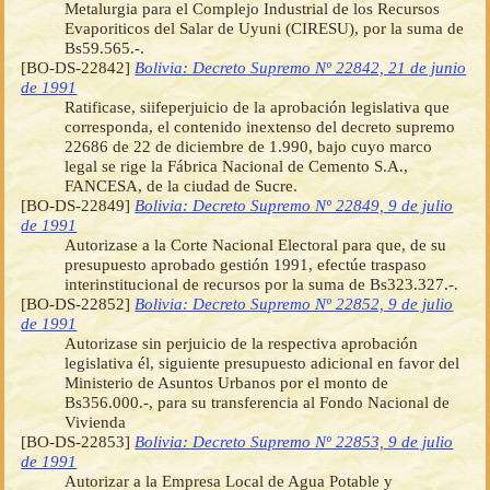
Metalurgia para el Complejo Industrial de los Recursos
Evaporiticos del Salar de Uyuni (CIRESU), por la suma de
Bs59.565.-.
[BO-DS-22842]
Bolivia: Decreto Supremo Nº 22842, 21 de junio
de 1991
Ratificase, siifeperjuicio de la aprobación legislativa que
corresponda, el contenido inextenso del decreto supremo
22686 de 22 de diciembre de 1.990, bajo cuyo marco
legal se rige la Fábrica Nacional de Cemento S.A.,
FANCESA, de la ciudad de Sucre.
[BO-DS-22849]
Bolivia: Decreto Supremo Nº 22849, 9 de julio
de 1991
Autorizase a la Corte Nacional Electoral para que, de su
presupuesto aprobado gestión 1991, efectúe traspaso
interinstitucional de recursos por la suma de Bs323.327.-.
[BO-DS-22852]
Bolivia: Decreto Supremo Nº 22852, 9 de julio
de 1991
Autorizase sin perjuicio de la respectiva aprobación
legislativa él, siguiente presupuesto adicional en favor del
Ministerio de Asuntos Urbanos por el monto de
Bs356.000.-, para su transferencia al Fondo Nacional de
Vivienda
[BO-DS-22853]
Bolivia: Decreto Supremo Nº 22853, 9 de julio
de 1991
Autorizar a la Empresa Local de Agua Potable y