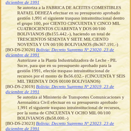
diciembre de 1991
Se autoriza a la FABRICA DE ACEITES COMESTIBLES
RAFAEL DEHEZA efectuar en su presupuesto aprobado
gestión 1,991 el siguiente traspaso intrainstitucional dentro
el grupo 100, por CIENTO CINCUENTA Y CINCO MIL
CUATROCIENTOS CUARENTA Y DOS 00/100
BOLIVIANOS (Bs155.442.-), haciendo un total de
TRESCIENTOS SESENTA Y SIETE MIL CIENTO
NOVENTA Y UN 00/100 BOLIVIANOS (Bs367.191.-)
[BO-DS-23020]
Bolivia: Decreto Supremo Nº 23020, 23 de
diciembre de 1991
Autorizase a la Planta Industrializadora de Leche - PIL
Sucre, para que en su presupuesto aprobado para la
gestión 1991, efectúe traspaso intrainstitucional de
recursos por el monto de Bs56.032.- (CINCUENTA Y SEIS
MIL TREINTA Y DOS 00100 BOLIVIANOS)
[BO-DS-23019]
Bolivia: Decreto Supremo Nº 23019, 23 de
diciembre de 1991
Se autoriza al Ministerio de Transportes Comunicaciones y
Aeronaútica Civil efectuar en su presupuesto aprobado
1,991 el siguiente traspaso intrainstitucional de recursos,
por la suma de CINCUENTA Y OCHO MIL 00/100
BOLIVIANOS (Bs58.000.-)
[BO-DS-23023]
Bolivia: Decreto Supremo Nº 23023, 23 de
diciembre de 1991