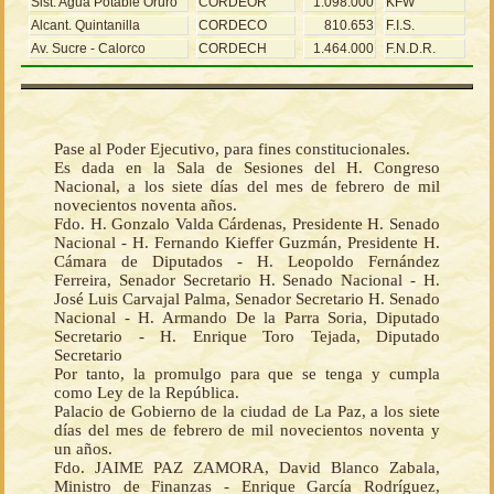
Sist. Agua Potable Oruro
CORDEOR
1.098.000
KFW
Alcant. Quintanilla
CORDECO
810.653
F.I.S.
Av. Sucre - Calorco
CORDECH
1.464.000
F.N.D.R.
Pase al Poder Ejecutivo, para fines constitucionales.
Es dada en la Sala de Sesiones del H. Congreso
Nacional, a los siete días del mes de febrero de mil
novecientos noventa años.
Fdo. H. Gonzalo Valda Cárdenas, Presidente H. Senado
Nacional - H. Fernando Kieffer Guzmán, Presidente H.
Cámara de Diputados - H. Leopoldo Fernández
Ferreira, Senador Secretario H. Senado Nacional - H.
José Luis Carvajal Palma, Senador Secretario H. Senado
Nacional - H. Armando De la Parra Soria, Diputado
Secretario - H. Enrique Toro Tejada, Diputado
Secretario
Por tanto, la promulgo para que se tenga y cumpla
como Ley de la República.
Palacio de Gobierno de la ciudad de La Paz, a los siete
días del mes de febrero de mil novecientos noventa y
un años.
Fdo. JAIME PAZ ZAMORA, David Blanco Zabala,
Ministro de Finanzas - Enrique García Rodríguez,