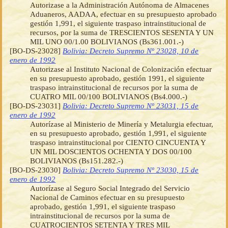
Autorizase a la Administración Autónoma de Almacenes
Aduaneros, AADAA, efectuar en su presupuesto aprobado
gestión 1,991, el siguiente traspaso intrainstitucional de
recursos, por la suma de TRESCIENTOS SESENTA Y UN
MIL UNO 00/1.00 BOLIVIANOS (Bs361.001.-)
[BO-DS-23028]
Bolivia: Decreto Supremo Nº 23028, 10 de
enero de 1992
Autorizase al Instituto Nacional de Colonización efectuar
en su presupuesto aprobado, gestión 1991, el siguiente
traspaso intrainstitucional de recursos por la suma de
CUATRO MIL 00/100 BOLIVIANOS (Bs4.000.-)
[BO-DS-23031]
Bolivia: Decreto Supremo Nº 23031, 15 de
enero de 1992
Autorízase al Ministerio de Minería y Metalurgia efectuar,
en su presupuesto aprobado, gestión 1,991, el siguiente
traspaso intrainstitucional por CIENTO CINCUENTA Y
UN MIL DOSCIENTOS OCHENTA Y DOS 00/100
BOLIVIANOS (Bs151.282.-)
[BO-DS-23030]
Bolivia: Decreto Supremo Nº 23030, 15 de
enero de 1992
Autorízase al Seguro Social Integrado del Servicio
Nacional de Caminos efectuar en su presupuesto
aprobado, gestión 1,991, el siguiente traspaso
intrainstitucional de recursos por la suma de
CUATROCIENTOS SETENTA Y TRES MIL