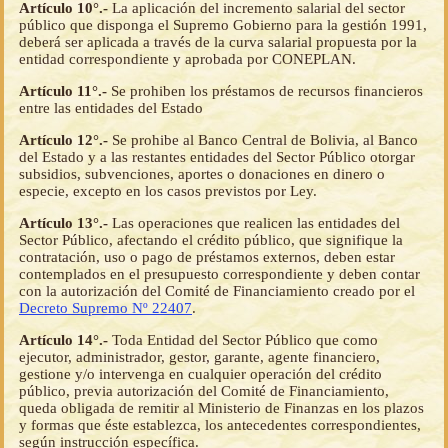
Artículo 10°.-
La aplicación del incremento salarial del sector
público que disponga el Supremo Gobierno para la gestión 1991,
deberá ser aplicada a través de la curva salarial propuesta por la
entidad correspondiente y aprobada por CONEPLAN.
Artículo 11°.-
Se prohiben los préstamos de recursos financieros
entre las entidades del Estado
Artículo 12°.-
Se prohibe al Banco Central de Bolivia, al Banco
del Estado y a las restantes entidades del Sector Público otorgar
subsidios, subvenciones, aportes o donaciones en dinero o
especie, excepto en los casos previstos por Ley.
Artículo 13°.-
Las operaciones que realicen las entidades del
Sector Público, afectando el crédito público, que signifique la
contratación, uso o pago de préstamos externos, deben estar
contemplados en el presupuesto correspondiente y deben contar
con la autorización del Comité de Financiamiento creado por el
Decreto Supremo Nº 22407
.
Artículo 14°.-
Toda Entidad del Sector Público que como
ejecutor, administrador, gestor, garante, agente financiero,
gestione y/o intervenga en cualquier operación del crédito
público, previa autorización del Comité de Financiamiento,
queda obligada de remitir al Ministerio de Finanzas en los plazos
y formas que éste establezca, los antecedentes correspondientes,
según instrucción específica.