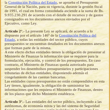
la
Constitución Política del Estado
, se aprueba el Presupuesto
General de la Nación, para su vigencia, durante la gestión fiscal
de 1991, el cual en forma consolidada asciende a la suma de Bs.
9.935.230.291 de acuerdo con el detalle de recursos y de gastos
consignados en los documentos anexos enviados por el
Ejecutivo, como Ley.
Artículo 2°.-
La presente Ley se aplicará, de acuerdo a lo
dispuesto por el artículo 146º de la
Constitución Política del
Estado
, a todas las entidades del sector público, cuyos
presupuestos se encuentran detallados en los documentos anexos
que forman parte de la misma.
A este efecto dichas entidades tienen la obligación de presentar al
Ministerio de Finanzas la información que se requiere para la
formulación, ejecución, y control de los presupuestos. En caso
contrario, el Ministerio de Finanzas queda autorizado para
suspender los desembolsos presupuestarios y participaciones
tributarias de dichas entidades, disponiendo además el
congelamiento de las cuentas bancarias.
Las entidades cuyos presupuestos no están comprendidos en esta
Ley tienen, igualmente, la obligación de suministrar las
informaciones que les requiera el Ministerio de Finanzas, dentro
de los plazos que dicho Ministerio establezca.
Artículo 3°.-
Las entidades del sector público, incluyendo a las
autónomas, de economía mixta y las del sistema de Seguridad
Social, cuyos presupuestos están incluidos en la presente Ley,