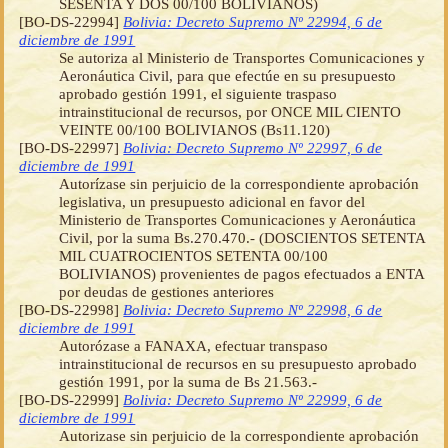
SESENTA Y DOS 00/100 BOLIVIANOS)
[BO-DS-22994]
Bolivia: Decreto Supremo Nº 22994, 6 de
diciembre de 1991
Se autoriza al Ministerio de Transportes Comunicaciones y
Aeronáutica Civil, para que efectúe en su presupuesto
aprobado gestión 1991, el siguiente traspaso
intrainstitucional de recursos, por ONCE MIL CIENTO
VEINTE 00/100 BOLIVIANOS (Bs11.120)
[BO-DS-22997]
Bolivia: Decreto Supremo Nº 22997, 6 de
diciembre de 1991
Autorízase sin perjuicio de la correspondiente aprobación
legislativa, un presupuesto adicional en favor del
Ministerio de Transportes Comunicaciones y Aeronáutica
Civil, por la suma Bs.270.470.- (DOSCIENTOS SETENTA
MIL CUATROCIENTOS SETENTA 00/100
BOLIVIANOS) provenientes de pagos efectuados a ENTA
por deudas de gestiones anteriores
[BO-DS-22998]
Bolivia: Decreto Supremo Nº 22998, 6 de
diciembre de 1991
Autorózase a FANAXA, efectuar transpaso
intrainstitucional de recursos en su presupuesto aprobado
gestión 1991, por la suma de Bs 21.563.-
[BO-DS-22999]
Bolivia: Decreto Supremo Nº 22999, 6 de
diciembre de 1991
Autorizase sin perjuicio de la correspondiente aprobación