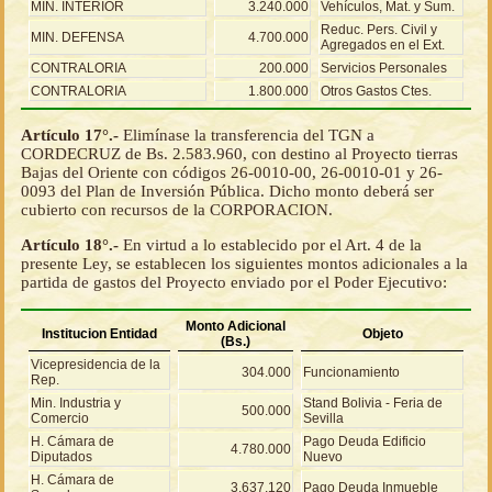
MIN. INTERIOR
3.240.000
Vehículos, Mat. y Sum.
Reduc. Pers. Civil y
MIN. DEFENSA
4.700.000
Agregados en el Ext.
CONTRALORIA
200.000
Servicios Personales
CONTRALORIA
1.800.000
Otros Gastos Ctes.
Artículo 17°.-
Elimínase la transferencia del TGN a
CORDECRUZ de Bs. 2.583.960, con destino al Proyecto tierras
Bajas del Oriente con códigos 26-0010-00, 26-0010-01 y 26-
0093 del Plan de Inversión Pública. Dicho monto deberá ser
cubierto con recursos de la CORPORACION.
Artículo 18°.-
En virtud a lo establecido por el Art. 4 de la
presente Ley, se establecen los siguientes montos adicionales a la
partida de gastos del Proyecto enviado por el Poder Ejecutivo:
Monto Adicional
Institucion Entidad
Objeto
(Bs.)
Vicepresidencia de la
304.000
Funcionamiento
Rep.
Min. Industria y
Stand Bolivia - Feria de
500.000
Comercio
Sevilla
H. Cámara de
Pago Deuda Edificio
4.780.000
Diputados
Nuevo
H. Cámara de
3.637.120
Pago Deuda Inmueble