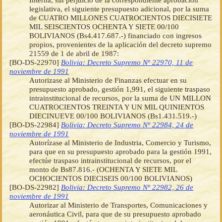
legislativa, el siguiente presupuesto adicional, por la suma
de CUATRO MILLONES CUATROCIENTOS DIECISIETE
MIL SEISCIENTOS OCHENTA Y SIETE 00/100
BOLIVIANOS (Bs4.417.687.-) financiado con ingresos
propios, provenientes de la aplicación del decreto supremo
21559 de 1 de abril de 1987:
[BO-DS-22970]
Bolivia: Decreto Supremo Nº 22970, 11 de
noviembre de 1991
Autorizase al Ministerio de Finanzas efectuar en su
presupuesto aprobado, gestión 1,991, el siguiente traspaso
intrainstitucional de recursos, por la suma de UN MILLON
CUATROCIENTOS TREINTA Y UN MIL QUINIENTOS
DIECINUEVE 00/100 BOLIVIANOS (Bs1.431.519.-)
[BO-DS-22984]
Bolivia: Decreto Supremo Nº 22984, 24 de
noviembre de 1991
Autorízase al Ministerio de Industria, Comercio y Turismo,
para que en su presupuesto aprobado para la gestión 1991,
efectúe traspaso intrainstitucional de recursos, por el
monto de Bs87.816.- (OCHENTA Y SIETE MIL
OCHOCIENTOS DIECISEIS 00/100 BOLIVIANOS)
[BO-DS-22982]
Bolivia: Decreto Supremo Nº 22982, 26 de
noviembre de 1991
Autorizar al Ministerio de Transportes, Comunicaciones y
aeronáutica Civil, para que de su presupuesto aprobado