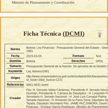
Ministro de Planeamiento y Coordinación
Ficha Técnica (
DCMI
)
Bolivia: Ley Financial - Presupuesto General del Estado - Gest
Norma
1991
Fecha
Formato
2023-03-05
Text
Dominio
Derechos
Bolivia
GFDL
Sumario
Presupuesto General de la Nación. Se aprueba de la Gestión 
Keywords
Ley, febrero/1991
http://www.vicepresidencia.gob.bo/Inicio/tabid/36/ctl/wsqver
Origen
id_base=2&id_busca=1231
Referencias
0001-4031.lexml
Fdo. H. Gonzalo Valda Cárdenas, Presidente H. Senado Nacion
Guzmán, Presidente H. Cámara de Diputados - H. Leopoldo F
Secretario H. Senado Nacional - H. José Luis Carvajal Palma,
Creador
Senado Nacional - H. Armando De la Parra Soria, Diputado Sec
Tejada, Diputado Secretario Fdo. JAIME PAZ ZAMORA, David B
Finanzas - Enrique García Rodríguez, Ministro de Planeamien