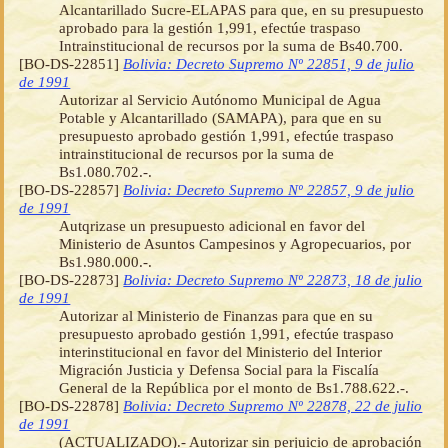
Alcantarillado Sucre-ELAPAS para que, en su presupuesto
aprobado para la gestión 1,991, efectúe traspaso
Intrainstitucional de recursos por la suma de Bs40.700.
[BO-DS-22851]
Bolivia: Decreto Supremo Nº 22851, 9 de julio
de 1991
Autorizar al Servicio Autónomo Municipal de Agua
Potable y Alcantarillado (SAMAPA), para que en su
presupuesto aprobado gestión 1,991, efectúe traspaso
intrainstitucional de recursos por la suma de
Bs1.080.702.-.
[BO-DS-22857]
Bolivia: Decreto Supremo Nº 22857, 9 de julio
de 1991
Autqrizase un presupuesto adicional en favor del
Ministerio de Asuntos Campesinos y Agropecuarios, por
Bs1.980.000.-.
[BO-DS-22873]
Bolivia: Decreto Supremo Nº 22873, 18 de julio
de 1991
Autorizar al Ministerio de Finanzas para que en su
presupuesto aprobado gestión 1,991, efectúe traspaso
interinstitucional en favor del Ministerio del Interior
Migración Justicia y Defensa Social para la Fiscalía
General de la República por el monto de Bs1.788.622.-.
[BO-DS-22878]
Bolivia: Decreto Supremo Nº 22878, 22 de julio
de 1991
(ACTUALIZADO).- Autorizar sin perjuicio de aprobación