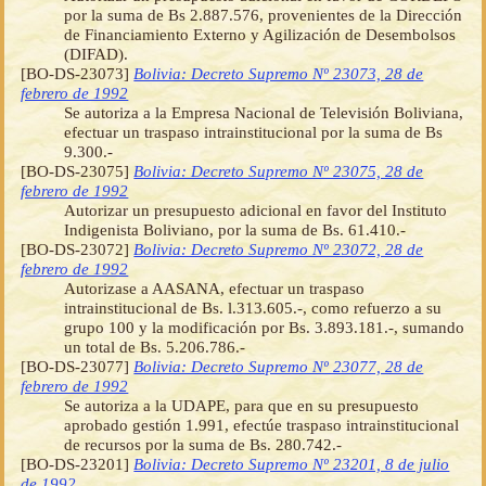
por la suma de Bs 2.887.576, provenientes de la Dirección
de Financiamiento Externo y Agilización de Desembolsos
(DIFAD).
[BO-DS-23073]
Bolivia: Decreto Supremo Nº 23073, 28 de
febrero de 1992
Se autoriza a la Empresa Nacional de Televisión Boliviana,
efectuar un traspaso intrainstitucional por la suma de Bs
9.300.-
[BO-DS-23075]
Bolivia: Decreto Supremo Nº 23075, 28 de
febrero de 1992
Autorizar un presupuesto adicional en favor del Instituto
Indigenista Boliviano, por la suma de Bs. 61.410.-
[BO-DS-23072]
Bolivia: Decreto Supremo Nº 23072, 28 de
febrero de 1992
Autorizase a AASANA, efectuar un traspaso
intrainstitucional de Bs. l.313.605.-, como refuerzo a su
grupo 100 y la modificación por Bs. 3.893.181.-, sumando
un total de Bs. 5.206.786.-
[BO-DS-23077]
Bolivia: Decreto Supremo Nº 23077, 28 de
febrero de 1992
Se autoriza a la UDAPE, para que en su presupuesto
aprobado gestión 1.991, efectúe traspaso intrainstitucional
de recursos por la suma de Bs. 280.742.-
[BO-DS-23201]
Bolivia: Decreto Supremo Nº 23201, 8 de julio
de 1992