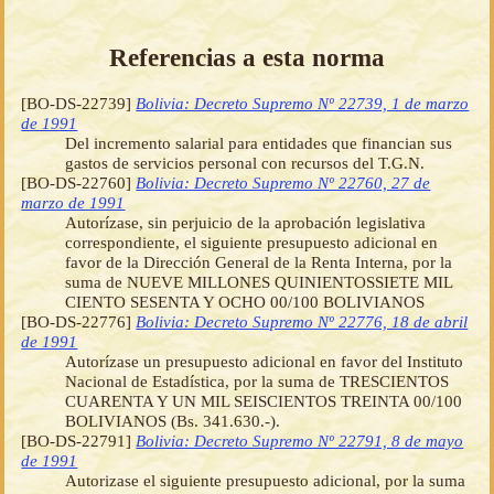
Referencias a esta norma
[BO-DS-22739]
Bolivia: Decreto Supremo Nº 22739, 1 de marzo
de 1991
Del incremento salarial para entidades que financian sus
gastos de servicios personal con recursos del T.G.N.
[BO-DS-22760]
Bolivia: Decreto Supremo Nº 22760, 27 de
marzo de 1991
Autorízase, sin perjuicio de la aprobación legislativa
correspondiente, el siguiente presupuesto adicional en
favor de la Dirección General de la Renta Interna, por la
suma de NUEVE MILLONES QUINIENTOSSIETE MIL
CIENTO SESENTA Y OCHO 00/100 BOLIVIANOS
[BO-DS-22776]
Bolivia: Decreto Supremo Nº 22776, 18 de abril
de 1991
Autorízase un presupuesto adicional en favor del Instituto
Nacional de Estadística, por la suma de TRESCIENTOS
CUARENTA Y UN MIL SEISCIENTOS TREINTA 00/100
BOLIVIANOS (Bs. 341.630.-).
[BO-DS-22791]
Bolivia: Decreto Supremo Nº 22791, 8 de mayo
de 1991
Autorizase el siguiente presupuesto adicional, por la suma