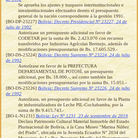
Se aprueba los ajustes y traspasos interinstitucionales e
intrainstitucionales efectuados dentro el presupuesto
general de la nación correspondiente á la gestión 1991.
[BO-DP-23227]
Bolivia: Decreto Presidencial Nº 23227, 24 de
julio de 1992
Autorizase un presupuesto adicional en favor de
CODETAR por la suma de Bs. 2.423.070 con recursos
transferidos por Industrias Agrícolas Bermejo, además de
modificaciones presupuestarias de Bs. 17.605.529.-
[BO-DS-23224]
Bolivia: Decreto Supremo Nº 23224, 24 de julio
de 1992
Autorízase en favor de la PREFECTURA
DEPARTAMENTAL DE POTOSÍ, un presupuesto
adicional, por Bs. 18.000.-, así como también las
modificaciones presupuestarias por la suma Bs. 15.051.-
[BO-DS-23226]
Bolivia: Decreto Supremo Nº 23226, 24 de julio
de 1992
Autorízase, un presupuesto adicional en favor de la Planta
de industrializadora de Leche PIL-Cochabamba, por la
suma de Bs 9.415.743.-
[BO-L-N1231]
Bolivia: Ley Nº 1231, 23 de septiembre de 2019
Declara Patrimonio Cultural Material Inmueble del Estado
Plurinacional de Bolivia, a la Casa Museo “Marina Núñez
del Prado”, ubicada en la Avenida Ecuador N° 2034 del
Municipio de La Paz, Provincia Murillo del Departamento