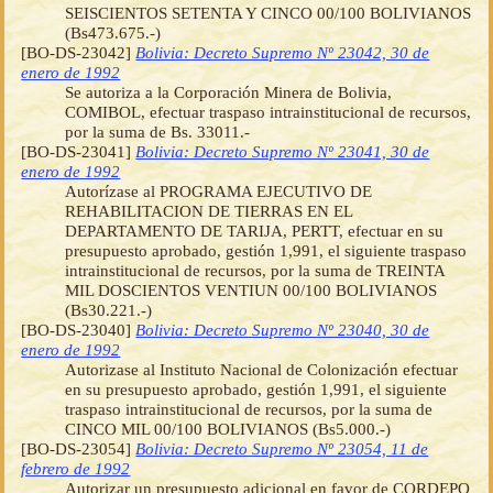
SEISCIENTOS SETENTA Y CINCO 00/100 BOLIVIANOS
(Bs473.675.-)
[BO-DS-23042]
Bolivia: Decreto Supremo Nº 23042, 30 de
enero de 1992
Se autoriza a la Corporación Minera de Bolivia,
COMIBOL, efectuar traspaso intrainstitucional de recursos,
por la suma de Bs. 33011.-
[BO-DS-23041]
Bolivia: Decreto Supremo Nº 23041, 30 de
enero de 1992
Autorízase al PROGRAMA EJECUTIVO DE
REHABILITACION DE TIERRAS EN EL
DEPARTAMENTO DE TARIJA, PERTT, efectuar en su
presupuesto aprobado, gestión 1,991, el siguiente traspaso
intrainstitucional de recursos, por la suma de TREINTA
MIL DOSCIENTOS VENTIUN 00/100 BOLIVIANOS
(Bs30.221.-)
[BO-DS-23040]
Bolivia: Decreto Supremo Nº 23040, 30 de
enero de 1992
Autorizase al Instituto Nacional de Colonización efectuar
en su presupuesto aprobado, gestión 1,991, el siguiente
traspaso intrainstitucional de recursos, por la suma de
CINCO MIL 00/100 BOLIVIANOS (Bs5.000.-)
[BO-DS-23054]
Bolivia: Decreto Supremo Nº 23054, 11 de
febrero de 1992
Autorizar un presupuesto adicional en favor de CORDEPO