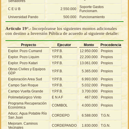
Senadores
Soporte Gastos
C E U B
2.550.000
Funcionam.
Universidad Pando
500.000
Funcionamiento
Artículo 19°.-
Incorpóranse los siguientes montos adicionales
con destino a Inversión Pública de acuerdo al siguiente detalle:
Proyecto
Ejecutor
Monto
Procedencia
Explor. Pozo Cumand
Y.P.F.B.
12.950.000
Propios
Explor. Pozo Liquim
Y.P.F.B.
22.200.000
Propios
Explor. Pozo Katari
Y.P.F.B.
13.061.000
Propios
Obras Civiles y Equipos
Y.P.F.B.
5.365.000
Propios
GDP
Exploración Area Sud
Y.P.F.B.
6.993.000
Propios
Campo San Roque
Y.P.F.B.
5.032.000
Propios
Campo Vuelta Grande
Y.P.F.B.
3.700.000
Propios
Polimetalúrgico Vinto
E N A F
467.000
Propios
Programa Recuperación
COMIBOL
4.000.000
Propios
Económica
Aducc. Agua Potable Río
CORDEPO
6.588.000
T.G.N.
San Juan
Mejoram. Caminos
CORDEPANDO
1.830.000
T.G.N.
Vecinales