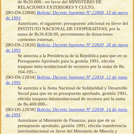
de Bs50.000.- en favor del MINISTERIO DE
RELACIONES EXTERIORES Y CULTO.
[BO-DS-22808]
Bolivia: Decreto Supremo Nº 22808, 15 de mayo
de 1991
Autorizase, el siguiente; presupuesto adicional en favor del
INSTITUTO NACIONAL DE COOPERATIVAS, por la
suma de Bs36.838.00, provenientes de donaciones
corrientes externas.
[BO-DS-22820]
Bolivia: Decreto Supremo Nº 22820, 28 de mayo
de 1991
Se autoriza a la Presidencia de la República para que en su
Presupuesto Aprobado para la gestión 1991, efectúe
traspaso intra-institucional de recursos por la suma de Bs.
164.195.-.
[BO-DS-22834]
Bolivia: Decreto Supremo Nº 22834, 12 de junio
de 1991
Se autoriza a la Junta Nacional de Solidaridad y Desarrollo
Social para que en su presupuesto aprobado, gestión 1991,
efectúe traspaso intrainstitucional de recursos por la suma
de Bs.400.000.-
[BO-DS-22838]
Bolivia: Decreto Supremo Nº 22838, 14 de junio
de 1991
Autorizase al Ministerio de Finanzas, para que de su
presupuesto aprobado, gestión 1991, efectúe transferencia
interinstitucional en favor del Ministerio de Minería y