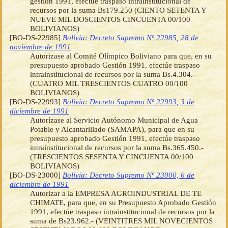
gestión 1991, efectúe traspaso intrainstitucional de
recursos por la suma Bs179.250 (CIENTO SETENTA Y
NUEVE MIL DOSCIENTOS CINCUENTA 00/100
BOLIVIANOS)
[BO-DS-22985]
Bolivia: Decreto Supremo Nº 22985, 28 de
noviembre de 1991
Autorizase al Comité Olímpico Boliviano para que, en su
presupuesto aprobado Gestión 1991, efectúe traspaso
intrainstitucional de recursos por la suma Bs.4.304.-
(CUATRO MIL TRESCIENTOS CUATRO 00/100
BOLIVIANOS)
[BO-DS-22993]
Bolivia: Decreto Supremo Nº 22993, 3 de
diciembre de 1991
Autorízase al Servicio Autónomo Municipal de Agua
Potable y Alcantarillado (SAMAPA), para que en su
presupuesto aprobado Gestión 1991, efectúe traspaso
intrainstitucional de recursos por la suma Bs.365.450.-
(TRESCIENTOS SESENTA Y CINCUENTA 00/100
BOLIVIANOS)
[BO-DS-23000]
Bolivia: Decreto Supremo Nº 23000, 6 de
diciembre de 1991
Autorizar a la EMPRESA AGROINDUSTRIAL DE TE
CHIMATE, para que, en su Presupuesto Aprobado Gestión
1991, efectúe traspaso intrainstitucional de recursos por la
suma de Bs23.962.- (VEINTITRES MIL NOVECIENTOS