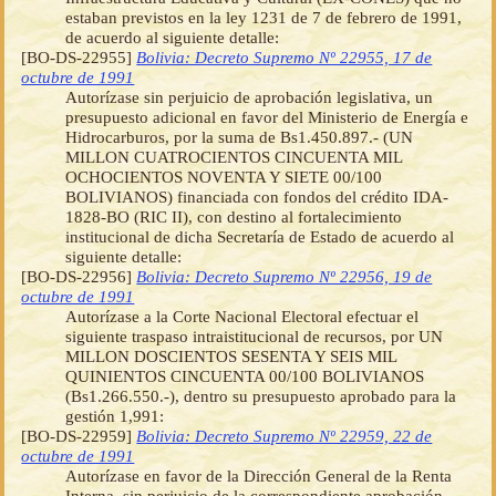
estaban previstos en la ley 1231 de 7 de febrero de 1991,
de acuerdo al siguiente detalle:
[BO-DS-22955]
Bolivia: Decreto Supremo Nº 22955, 17 de
octubre de 1991
Autorízase sin perjuicio de aprobación legislativa, un
presupuesto adicional en favor del Ministerio de Energía e
Hidrocarburos, por la suma de Bs1.450.897.- (UN
MILLON CUATROCIENTOS CINCUENTA MIL
OCHOCIENTOS NOVENTA Y SIETE 00/100
BOLIVIANOS) financiada con fondos del crédito IDA-
1828-BO (RIC II), con destino al fortalecimiento
institucional de dicha Secretaría de Estado de acuerdo al
siguiente detalle:
[BO-DS-22956]
Bolivia: Decreto Supremo Nº 22956, 19 de
octubre de 1991
Autorízase a la Corte Nacional Electoral efectuar el
siguiente traspaso intraistitucional de recursos, por UN
MILLON DOSCIENTOS SESENTA Y SEIS MIL
QUINIENTOS CINCUENTA 00/100 BOLIVIANOS
(Bs1.266.550.-), dentro su presupuesto aprobado para la
gestión 1,991:
[BO-DS-22959]
Bolivia: Decreto Supremo Nº 22959, 22 de
octubre de 1991
Autorízase en favor de la Dirección General de la Renta
Interna, sin perjuicio de la correspondiente aprobación