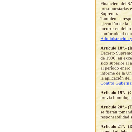
Financiera del SA
presupuestarias 
Supremo.
También es respo
ejecución de la m
incurrir en delit
conformidad con 
Administración 
Artículo 18°.- 
Decreto Supremo,
de 1990, en exces
sido superior al
al período enero 
informe de la Un
la aplicación del
Control Guberna
Artículo 19°.- 
previa homologac
Artículo 20°.- 
se fijarán toman
responsabilidad s
Artículo 21°.- 
la entidad debe 