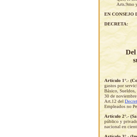
Arts.9mo 
EN CONSEJO 
DECRETA:
Del
s
Artículo 1°.- (C
gastos por servi
Básico, Sueldos,
30 de noviembre 
Art.12 del
Decre
Empleados no Pe
Artículo 2°.- (S
público y privad
nacional en cient
Artículo 3°.- (I