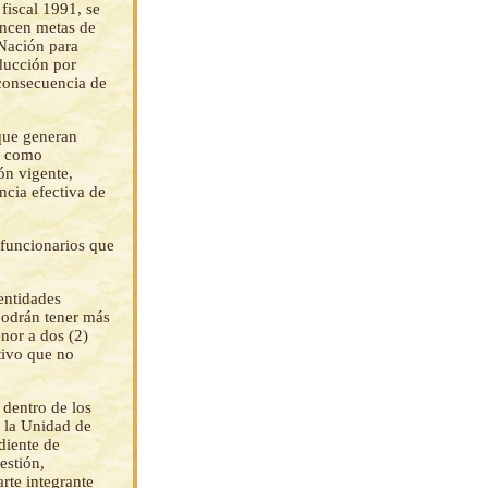
fiscal 1991, se
ancen metas de
 Nación para
ducción por
 consecuencia de
 que generan
0, como
ón vigente,
ncia efectiva de
 funcionarios que
 entidades
 podrán tener más
nor a dos (2)
tivo que no
 dentro de los
a la Unidad de
diente de
estión,
rte integrante