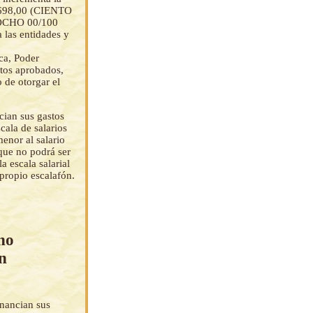
4.698,00 (CIENTO
CHO 00/100
 las entidades y
ca, Poder
stos aprobados,
o de otorgar el
cian sus gastos
cala de salarios
enor al salario
 que no podrá ser
 escala salarial
propio escalafón.
 no
on
inancian sus