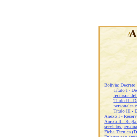
Bolivia: Decret
Título I - D
recursos de
Título II - 
personales c
Título III -
Anexo I - Reserva
Anexo II - Regla
servicios person
Ficha Técnica (