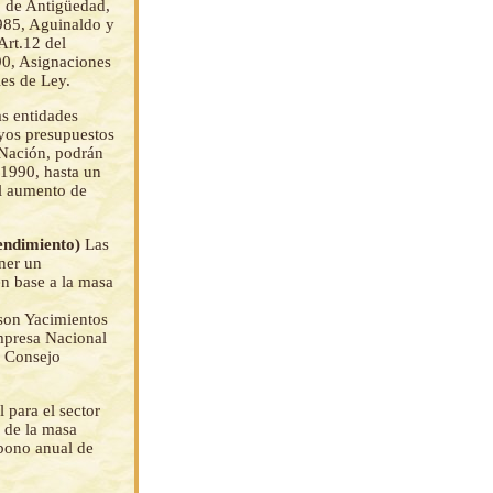
o de Antigüedad,
985, Aguinaldo y
Art.12 del
90, Asignaciones
les de Ley.
as entidades
uyos presupuestos
 Nación, podrán
 1990, hasta un
el aumento de
rendimiento)
Las
ener un
n base a la masa
 son Yacimientos
Empresa Nacional
el Consejo
l para el sector
o de la masa
 bono anual de