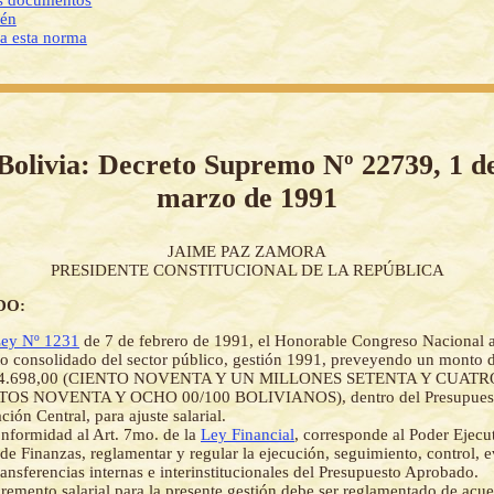
os documentos
ién
 a esta norma
Bolivia: Decreto Supremo Nº 22739, 1 d
marzo de 1991
JAIME PAZ ZAMORA
PRESIDENTE CONSTITUCIONAL DE LA REPÚBLICA
DO:
ey Nº 1231
de 7 de febrero de 1991, el Honorable Congreso Nacional 
o consolidado del sector público, gestión 1991, preveyendo un monto 
74.698,00 (CIENTO NOVENTA Y UN MILLONES SETENTA Y CUATRO
TOS NOVENTA Y OCHO 00/100 BOLIVIANOS), dentro del Presupuest
ión Central, para ajuste salarial.
nformidad al Art. 7mo. de la
Ley Financial
, corresponde al Poder Ejecut
 de Finanzas, reglamentar y regular la ejecución, seguimiento, control, 
transferencias internas e interinstitucionales del Presupuesto Aprobado.
cremento salarial para la presente gestión debe ser reglamentado de acue