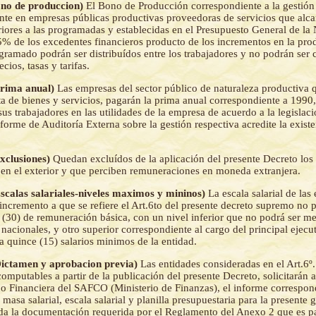
Bono de produccion)
El Bono de Producción correspondiente a la gestión 
nte en empresas públicas productivas proveedoras de servicios que alc
iores a las programadas y establecidas en el Presupuesto General de la
5% de los excedentes financieros producto de los incrementos en la pro
gramado podrán ser distribuídos entre los trabajadores y no podrán ser
cios, tasas y tarifas.
(Prima anual)
Las empresas del sector público de naturaleza productiva
ta de bienes y servicios, pagarán la prima anual correspondiente a 199
sus trabajadores en las utilidades de la empresa de acuerdo a la legislaci
forme de Auditoría Externa sobre la gestión respectiva acredite la existe
Exclusiones)
Quedan excluídos de la aplicación del presente Decreto los
s en el exterior y que perciben remuneraciones en moneda extranjera.
Escalas salariales-niveles maximos y mininos)
La escala salarial de las
 incremento a que se refiere el Art.6to del presente decreto supremo no
s (30) de remuneración básica, con un nivel inferior que no podrá ser me
nacionales, y otro superior correspondiente al cargo del principal ejecu
a quince (15) salarios minimos de la entidad.
(Dictamen y aprobacion previa)
Las entidades consideradas en el Art.6º.
 computables a partir de la publicación del presente Decreto, solicitarán 
o Financiera del SAFCO (Ministerio de Finanzas), el informe correspon
masa salarial, escala salarial y planilla presupuestaria para la presente g
 la documentación requerida por el Reglamento del Anexo 2 que es pa