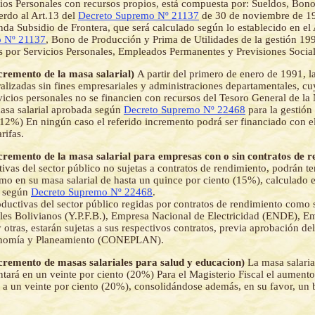
cios Personales con recursos propios, está compuesta por: Sueldos, Bon
erdo al Art.13 del
Decreto Supremo Nº 21137
de 30 de noviembre de 1
da Subsidio de Frontera, que será calculado según lo establecido en el 
o Nº 21137
, Bono de Producción y Prima de Utilidades de la gestión 19
os por Servicios Personales, Empleados Permanentes y Previsiones Socia
ncremento de la masa salarial)
A partir del primero de enero de 1991, l
ralizadas sin fines empresariales y administraciones departamentales, c
rvicios personales no se financien con recursos del Tesoro General de la
asa salarial aprobada según
Decreto Supremo Nº 22468
para la gestión
(12%) En ningún caso el referido incremento podrá ser financiado con 
arifas.
ncremento de la masa salarial para empresas con o sin contratos de 
ivas del sector público no sujetas a contratos de rendimiento, podrán t
o en su masa salarial de hasta un quince por ciento (15%), calculado e
a según
Decreto Supremo Nº 22468
.
ductivas del sector público regidas por contratos de rendimiento como
cales Bolivianos (Y.P.F.B.), Empresa Nacional de Electricidad (ENDE), 
y otras, estarán sujetas a sus respectivos contratos, previa aprobación d
onomía y Planeamiento (CONEPLAN).
ncremento de masas salariales para salud y educacion)
La masa salaria
ntará en un veinte por ciento (20%) Para el Magisterio Fiscal el aument
rá a un veinte por ciento (20%), consolidándose además, en su favor, un