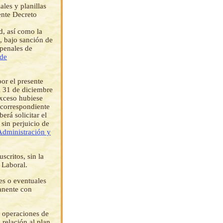
ales y planillas
ente Decreto
d, así como la
, bajo sanción de
 penales de
de
or el presente
l 31 de diciembre
exceso hubiese
 correspondiente
erá solicitar el
sin perjuicio de
Administración y
scritos, sin la
 Laboral.
es o eventuales
manente con
e operaciones de
 relación al plan