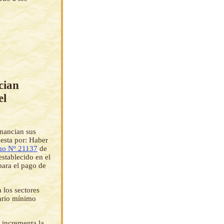
cian
el
inancian sus
uesta por: Haber
mo Nº 21137
de
stablecido en el
para el pago de
 los sectores
lario mínimo
 incrementa la