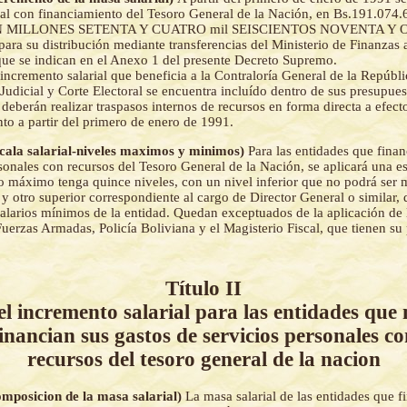
ual con financiamiento del Tesoro General de la Nación, en Bs.191.07
 MILLONES SETENTA Y CUATRO mil SEISCIENTOS NOVENTA Y O
a su distribución mediante transferencias del Ministerio de Finanzas a
que se indican en el Anexo 1 del presente Decreto Supremo.
incremento salarial que beneficia a la Contraloría General de la Repúbli
Judicial y Corte Electoral se encuentra incluído dentro de sus presupue
 deberán realizar traspasos internos de recursos en forma directa a efect
to a partir del primero de enero de 1991.
scala salarial-niveles maximos y minimos)
Para las entidades que finan
sonales con recursos del Tesoro General de la Nación, se aplicará una es
 máximo tenga quince niveles, con un nivel inferior que no podrá ser m
y otro superior correspondiente al cargo de Director General o similar,
alarios mínimos de la entidad. Quedan exceptuados de la aplicación de la
uerzas Armadas, Policía Boliviana y el Magisterio Fiscal, que tienen su 
Título II
l incremento salarial para las entidades que
inancian sus gastos de servicios personales c
recursos del tesoro general de la nacion
omposicion de la masa salarial)
La masa salarial de las entidades que f