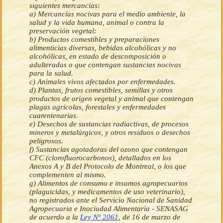
siguientes mercancías:
a) Mercancías nocivas para el medio ambiente, la
salud y la vida humana, animal o contra la
preservación vegetal:
b) Productos comestibles y preparaciones
alimenticias diversas, bebidas alcohólicas y no
alcohólicas, en estado de descomposición o
adulteradas o que contengan sustancias nocivas
para la salud.
c) Animales vivos afectados por enfermedades.
d) Plantas, frutos comestibles, semillas y otros
productos de origen vegetal y animal que contengan
plagas agrícolas, forestales y enfermedades
cuarentenarias.
e) Desechos de sustancias radiactivas, de procesos
mineros y metalúrgicos, y otros residuos o desechos
peligrosos.
f) Sustancias agotadoras del ozono que contengan
CFC (clorofluorocarbonos), detallados en los
Anexos A y B del Protocolo de Montreal, o los que
complementen al mismo.
g) Alimentos de consumo e insumos agropecuarios
(plaguicidas, y medicamentos de uso veterinario),
no registrados ante el Servicio Nacional de Sanidad
Agropecuaria e Inociudad Alimentaria - SENASAG
de acuerdo a la
Ley Nº 2061
, de 16 de marzo de