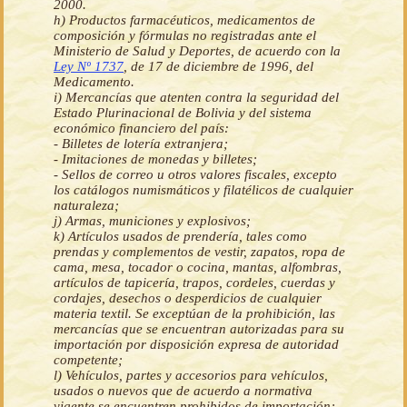
2000.
h) Productos farmacéuticos, medicamentos de
composición y fórmulas no registradas ante el
Ministerio de Salud y Deportes, de acuerdo con la
Ley Nº 1737
, de 17 de diciembre de 1996, del
Medicamento.
i) Mercancías que atenten contra la seguridad del
Estado Plurinacional de Bolivia y del sistema
económico financiero del país:
- Billetes de lotería extranjera;
- Imitaciones de monedas y billetes;
- Sellos de correo u otros valores fiscales, excepto
los catálogos numismáticos y filatélicos de cualquier
naturaleza;
j) Armas, municiones y explosivos;
k) Artículos usados de prendería, tales como
prendas y complementos de vestir, zapatos, ropa de
cama, mesa, tocador o cocina, mantas, alfombras,
artículos de tapicería, trapos, cordeles, cuerdas y
cordajes, desechos o desperdicios de cualquier
materia textil. Se exceptúan de la prohibición, las
mercancías que se encuentran autorizadas para su
importación por disposición expresa de autoridad
competente;
l) Vehículos, partes y accesorios para vehículos,
usados o nuevos que de acuerdo a normativa
vigente se encuentren prohibidos de importación;