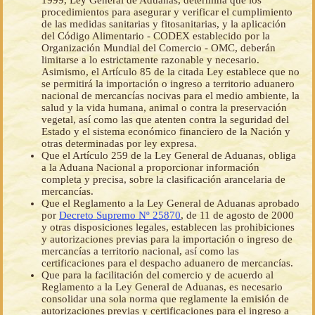
1999, Ley General de Aduanas, determina que los
procedimientos para asegurar y verificar el cumplimiento
de las medidas sanitarias y fitosanitarias, y la aplicación
del Código Alimentario - CODEX establecido por la
Organización Mundial del Comercio - OMC, deberán
limitarse a lo estrictamente razonable y necesario.
Asimismo, el Artículo 85 de la citada Ley establece que no
se permitirá la importación o ingreso a territorio aduanero
nacional de mercancías nocivas para el medio ambiente, la
salud y la vida humana, animal o contra la preservación
vegetal, así como las que atenten contra la seguridad del
Estado y el sistema económico financiero de la Nación y
otras determinadas por ley expresa.
Que el Artículo 259 de la Ley General de Aduanas, obliga
a la Aduana Nacional a proporcionar información
completa y precisa, sobre la clasificación arancelaria de
mercancías.
Que el Reglamento a la Ley General de Aduanas aprobado
por
Decreto Supremo Nº 25870
, de 11 de agosto de 2000
y otras disposiciones legales, establecen las prohibiciones
y autorizaciones previas para la importación o ingreso de
mercancías a territorio nacional, así como las
certificaciones para el despacho aduanero de mercancías.
Que para la facilitación del comercio y de acuerdo al
Reglamento a la Ley General de Aduanas, es necesario
consolidar una sola norma que reglamente la emisión de
autorizaciones previas y certificaciones para el ingreso a