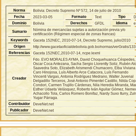
Norma
Bolivia: Decreto Supremo Nº 572, 14 de julio de 2010
Fecha
Formato
Tipo
2023-03-05
Text
Dominio
Derechos
Idioma
Bolivia
GFDL
e
Nómina de mercancías sujetas a autorización previa y/o
Sumario
certificación (Régimen especial de zonas francas)
Keywords
Gaceta 152NEC, 2010-07-14, Decreto Supremo, julio/2010
Origen
http://www.gacetaoficialdebolivia.gob.bo/normas/verGratis/13
Referencias
Gaceta 152NEC,2010-07-14, ncpe.lexml
Fdo. EVO MORALES AYMA, David Choquehuanca Céspedes,
Oscar Coca Antezana, Sacha Sergio Llorentty Soliz, Rubén Al
Saavedra Soto, Elizabeth Arismendi Chumacero, Elba Viviana
Caro Hinojosa, Luís Alberto Arce Catacora, Luís Fernando
Vincenti Vargas, Antonia Rodríguez Medrano, Walter Juvenal
Creador
Delgadillo Terceros, José Antonio Pimentel Castillo, Nilda Co
Condori, Carmen Trujillo Cárdenas, Nila Heredia Miranda, Ma
Esther Udaeta Velásquez, Roberto Iván Aguilar Gómez, Neme
Achacollo Tola, Carlos Romero Bonifaz, Nardy Suxo Iturry, Zu
Yugar Párraga.
Contribuidor
DeveNet.net
Publicador
DeveNet.net