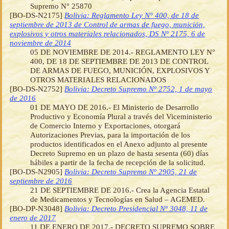
Supremo N° 25870
[BO-DS-N2175]
Bolivia: Reglamento Ley N° 400, de 18 de
septiembre de 2013 de Control de armas de fuego, munición,
explosivos y otros materiales relacionados, DS Nº 2175, 6 de
noviembre de 2014
05 DE NOVIEMBRE DE 2014.- REGLAMENTO LEY N°
400, DE 18 DE SEPTIEMBRE DE 2013 DE CONTROL
DE ARMAS DE FUEGO, MUNICIÓN, EXPLOSIVOS Y
OTROS MATERIALES RELACIONADOS
[BO-DS-N2752]
Bolivia: Decreto Supremo Nº 2752, 1 de mayo
de 2016
01 DE MAYO DE 2016.- El Ministerio de Desarrollo
Productivo y Economía Plural a través del Viceministerio
de Comercio Interno y Exportaciones, otorgará
Autorizaciones Previas, para la importación de los
productos identificados en el Anexo adjunto al presente
Decreto Supremo en un plazo de hasta sesenta (60) días
hábiles a partir de la fecha de recepción de la solicitud.
[BO-DS-N2905]
Bolivia: Decreto Supremo Nº 2905, 21 de
septiembre de 2016
21 DE SEPTIEMBRE DE 2016.- Crea la Agencia Estatal
de Medicamentos y Tecnologías en Salud – AGEMED.
[BO-DP-N3048]
Bolivia: Decreto Presidencial Nº 3048, 11 de
enero de 2017
11 DE ENERO DE 2017.- DECRETO SUPREMO SOBRE