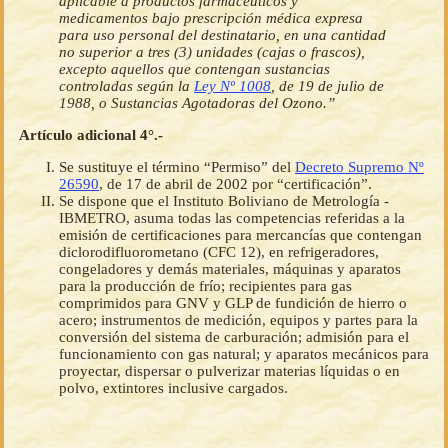
aplicable a productos farmacéuticos y
medicamentos bajo prescripción médica expresa
para uso personal del destinatario, en una cantidad
no superior a tres (3) unidades (cajas o frascos),
excepto aquellos que contengan sustancias
controladas según la
Ley Nº 1008
, de 19 de julio de
1988, o Sustancias Agotadoras del Ozono.”
Artículo adicional 4°.-
Se sustituye el término “Permiso” del
Decreto Supremo Nº
26590
, de 17 de abril de 2002 por “certificación”.
Se dispone que el Instituto Boliviano de Metrología -
IBMETRO, asuma todas las competencias referidas a la
emisión de certificaciones para mercancías que contengan
diclorodifluorometano (CFC 12), en refrigeradores,
congeladores y demás materiales, máquinas y aparatos
para la producción de frío; recipientes para gas
comprimidos para GNV y GLP de fundición de hierro o
acero; instrumentos de medición, equipos y partes para la
conversión del sistema de carburación; admisión para el
funcionamiento con gas natural; y aparatos mecánicos para
proyectar, dispersar o pulverizar materias líquidas o en
polvo, extintores inclusive cargados.