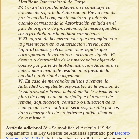
Manifiesto Internacional de Carga.
IV. Para el despacho aduanero se constituye en
documento soporte la Autorización Previa emitida
por la entidad competente nacional y además
cuando corresponda la Autorización emitida en el
país de origen o de procedencia, la misma que debe
ser refrendada por la entidad competente.
V. El ingreso de las mercancías que incumplan con
la presentación de la Autorización Previa, dará
lugar al comiso y otras sanciones legales que
correspondan de acuerdo a normativa vigente. El
destino o destrucción de las mercancías objeto de
comiso por parte de la Administración Aduanera se
determinará mediante resolución expresa de la
entidad o autoridad competente.
VI. En caso de mercancías sujetas a remate, la
Autoridad Competente responsable de la emisión de
la Autorización Previa deberá emitir la misma en un
plazo de tiempo que no perjudique el proceso de
remate, adjudicación, consumo o utilización de la
mercancía; caso contrario será responsable por los
daños emergentes de no haberse podido disponer
de la misma.”
Artículo adicional 3°.-
Se modifica el Artículo 119 del
Reglamento a la Ley General de Aduanas aprobado por
Decreto
Supremo Nº 25870
, de 11 de agosto de 2000, con el siguiente