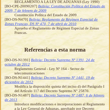
REGLAMENTO A LA LEY DE ADUANAS (Ley 1990)
[BO-CPE-20090207]
Bolivia: Constitución Política del Estado de
2009, 7 de febrero de 2009
Constitución Política del Estado de 2009
[BO-DS-N470]
Bolivia: Reglamento de Régimen Especial de
Zonas Francas, DS Nº 470, 7 de abril de 2010
Aprueba el Reglamento de Régimen Especial de Zonas
Francas.
Referencias a esta norma
[BO-DS-N1391]
Bolivia: Decreto Supremo Nº 1391, 24 de
octubre de 2012
Reglamento General - Ley Nº 164 - Sector de
telecomunicaciones
[BO-DS-N1441]
Bolivia: Decreto Supremo Nº 1441, 19 de
diciembre de 2012
Modifica la disposición quinta del inciso d) del Parágrafo I
del Artículo 117 del Decreto Supremo N° 25870.
[BO-DS-N1487]
Bolivia: Decreto Supremo Nº 1487, 6 de febrero
de 2013
Introduce modificaciones e incorporaciones al Reglamento
a la Ley General de Aduanas, aprobado por Decreto