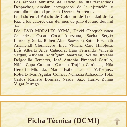
Los señores Ministros de Estado, en sus respectivos
Despachos, quedan encargados de la ejecución y
cumplimiento del presente Decreto Supremo.
Es dado en el Palacio de Gobierno de la ciudad de La
Paz, a los catorce días del mes de julio del año dos mil
diez.
Fdo. EVO MORALES AYMA, David Choquehuanca
Céspedes, Oscar Coca Antezana, Sacha Sergio
Llorentty Soliz, Rubén Aldo Saavedra Soto, Elizabeth
Arismendi Chumacero, Elba Viviana Caro Hinojosa,
Luís Alberto Arce Catacora, Luís Fernando Vincenti
Vargas, Antonia Rodríguez Medrano, Walter Juvenal
Delgadillo Terceros, José Antonio Pimentel Castillo,
Nilda Copa Condori, Carmen Trujillo Cárdenas, Nila
Heredia Miranda, María Esther Udaeta Velásquez,
Roberto Iván Aguilar Gómez, Nemecia Achacollo Tola,
Carlos Romero Bonifaz, Nardy Suxo Iturry, Zulma
Yugar Párraga.
Ficha Técnica (
DCMI
)