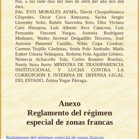
Paz, a los siete días del mes de abril del año dos mil
diez.
Fdo. EVO MORALES AYMA, David Choquehuanca
Céspedes, Oscar Coca Antezana, Sacha Sergio
Llorentty Soliz, Rubén Saavedra Soto, Elba Viviana
Caro Hinojosa, Luís Alberto Arce Catacora, Luís
Fernando Vincenti Vargas, Antonia Rodríguez
Medrano, Walter Juvenal Delgadillo Terceros, José
Antonio Pimentel Castillo, Nilda Copa Condori,
Carmen Trujillo Cárdenas, Sonia Polo Andrade, María
Esther Udaeta Velásquez, Roberto Iván Aguilar Gómez,
Nemecia Achacollo Tola, Carlos Romero Bonifaz,
Nardy Suxo Iturry MINISTRA DE TRANSPARENCIA
INSTITUCIONAL Y LUCHA CONTRA LA
CORRUPCION E INTERINA DE DEFENSA LEGAL
DEL ESTADO, Zulma Yugar Párraga.
Anexo
Reglamento del régimen
especial de zonas francas
Reglamento del régimen especial de zonas francas