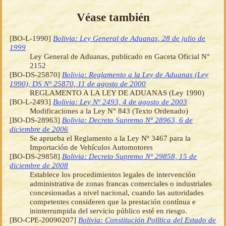
Véase también
[BO-L-1990]
Bolivia: Ley General de Aduanas, 28 de julio de
1999
Ley General de Aduanas, publicado en Gaceta Oficial N°
2152
[BO-DS-25870]
Bolivia: Reglamento a la Ley de Aduanas (Ley
1990), DS Nº 25870, 11 de agosto de 2000
REGLAMENTO A LA LEY DE ADUANAS (Ley 1990)
[BO-L-2493]
Bolivia: Ley Nº 2493, 4 de agosto de 2003
Modificaciones a la Ley N° 843 (Texto Ordenado)
[BO-DS-28963]
Bolivia: Decreto Supremo Nº 28963, 6 de
diciembre de 2006
Se aprueba el Reglamento a la Ley Nº 3467 para la
Importación de Vehículos Automotores
[BO-DS-29858]
Bolivia: Decreto Supremo Nº 29858, 15 de
diciembre de 2008
Establece los procedimientos legales de intervención
administrativa de zonas francas comerciales o industriales
concesionadas a nivel nacional, cuando las autoridades
competentes consideren que la prestación contínua e
ininterrumpida del servicio público esté en riesgo.
[BO-CPE-20090207]
Bolivia: Constitución Política del Estado de