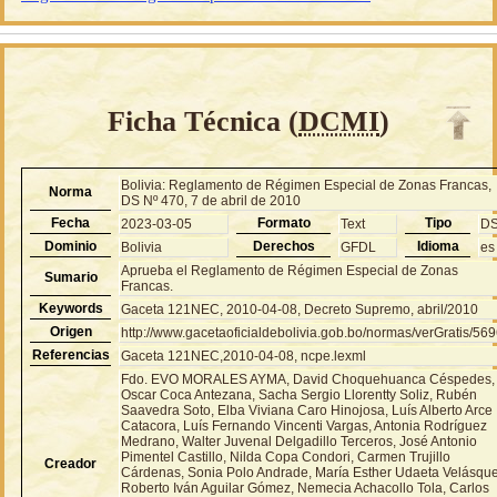
Ficha Técnica (
DCMI
)
Bolivia: Reglamento de Régimen Especial de Zonas Francas,
Norma
DS Nº 470, 7 de abril de 2010
Fecha
Formato
Tipo
2023-03-05
Text
D
Dominio
Derechos
Idioma
Bolivia
GFDL
es
Aprueba el Reglamento de Régimen Especial de Zonas
Sumario
Francas.
Keywords
Gaceta 121NEC, 2010-04-08, Decreto Supremo, abril/2010
Origen
http://www.gacetaoficialdebolivia.gob.bo/normas/verGratis/56
Referencias
Gaceta 121NEC,2010-04-08, ncpe.lexml
Fdo. EVO MORALES AYMA, David Choquehuanca Céspedes,
Oscar Coca Antezana, Sacha Sergio Llorentty Soliz, Rubén
Saavedra Soto, Elba Viviana Caro Hinojosa, Luís Alberto Arce
Catacora, Luís Fernando Vincenti Vargas, Antonia Rodríguez
Medrano, Walter Juvenal Delgadillo Terceros, José Antonio
Pimentel Castillo, Nilda Copa Condori, Carmen Trujillo
Creador
Cárdenas, Sonia Polo Andrade, María Esther Udaeta Velásque
Roberto Iván Aguilar Gómez, Nemecia Achacollo Tola, Carlos