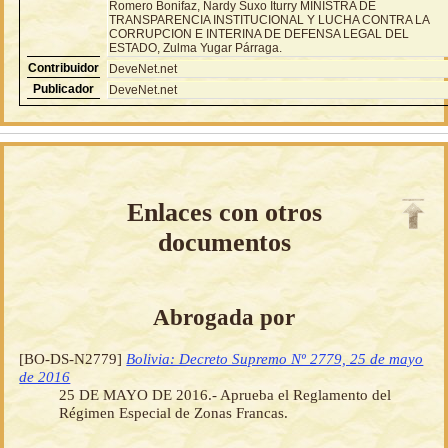
Romero Bonifaz, Nardy Suxo Iturry MINISTRA DE
TRANSPARENCIA INSTITUCIONAL Y LUCHA CONTRA LA
CORRUPCION E INTERINA DE DEFENSA LEGAL DEL
ESTADO, Zulma Yugar Párraga.
Contribuidor
DeveNet.net
Publicador
DeveNet.net
Enlaces con otros
documentos
Abrogada por
[BO-DS-N2779]
Bolivia: Decreto Supremo Nº 2779, 25 de mayo
de 2016
25 DE MAYO DE 2016.- Aprueba el Reglamento del
Régimen Especial de Zonas Francas.