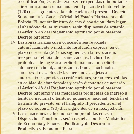
o certificación, éstas deberán ser reexpedidas o importadas
a territorio aduanero nacional en el plazo de ciento veinte
(120) días siguientes a la publicación del presente Decreto
Supremo en la Gaceta Oficial del Estado Plurinacional de
Bolivia. El incumplimiento de esta disposición, dará lugar
al abandono de las mismas y serán dispuestas de acuerdo
al Artículo 48 del Reglamento aprobado por el presente
Decreto Supremo.
Las zonas francas cuya concesión sea revocada
automáticamente o mediante resolución expresa, en el
plazo de sesenta (60) días siguientes a la revocación,
reexpedirán el total de las mercancías, incluso las
prohibidas de ingreso a territorio nacional o territorio
aduanero nacional, a otras zonas francas nacionales
similares. Los saldos de las mercancías sujetas a
autorizaciones previas o certificaciones, serán reexpedidas
en calidad de abandonadas y serán dispuestas de acuerdo
al Artículo 48 del Reglamento aprobado por el presente
Decreto Supremo y las mercancías prohibidas de ingreso a
territorio nacional o territorio aduanero nacional, tendrán el
tratamiento previsto en el Parágrafo II precedente, en el
plazo de noventa (90) días siguientes de su reexpedición.
Las situaciones de hecho no comprendidas en esta
Disposición Transitoria, serán resueltas por los Ministerios
de Economía y Finanzas Públicas y de Desarrollo
Productivo y Economía Plural.