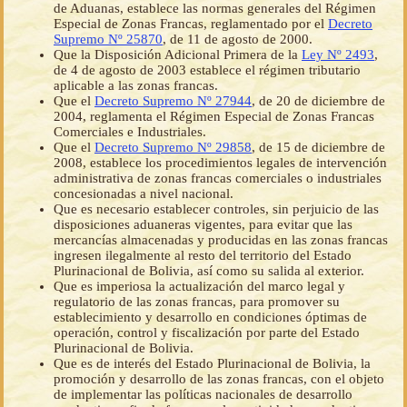
de Aduanas, establece las normas generales del Régimen
Especial de Zonas Francas, reglamentado por el
Decreto
Supremo Nº 25870
, de 11 de agosto de 2000.
Que la Disposición Adicional Primera de la
Ley Nº 2493
,
de 4 de agosto de 2003 establece el régimen tributario
aplicable a las zonas francas.
Que el
Decreto Supremo Nº 27944
, de 20 de diciembre de
2004, reglamenta el Régimen Especial de Zonas Francas
Comerciales e Industriales.
Que el
Decreto Supremo Nº 29858
, de 15 de diciembre de
2008, establece los procedimientos legales de intervención
administrativa de zonas francas comerciales o industriales
concesionadas a nivel nacional.
Que es necesario establecer controles, sin perjuicio de las
disposiciones aduaneras vigentes, para evitar que las
mercancías almacenadas y producidas en las zonas francas
ingresen ilegalmente al resto del territorio del Estado
Plurinacional de Bolivia, así como su salida al exterior.
Que es imperiosa la actualización del marco legal y
regulatorio de las zonas francas, para promover su
establecimiento y desarrollo en condiciones óptimas de
operación, control y fiscalización por parte del Estado
Plurinacional de Bolivia.
Que es de interés del Estado Plurinacional de Bolivia, la
promoción y desarrollo de las zonas francas, con el objeto
de implementar las políticas nacionales de desarrollo