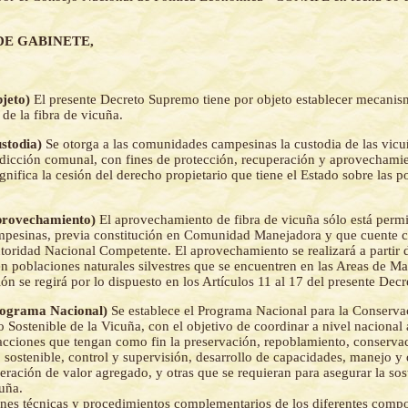
DE GABINETE,
bjeto)
El presente Decreto Supremo tiene por objeto establecer mecanis
de la fibra de vicuña.
ustodia)
Se otorga a las comunidades campesinas la custodia de las vicu
isdicción comunal, con fines de protección, recuperación y aprovechamie
gnifica la cesión del derecho propietario que tiene el Estado sobre las 
Aprovechamiento)
El aprovechamiento de fibra de vicuña sólo está permi
pesinas, previa constitución en Comunidad Manejadora y que cuente c
toridad Nacional Competente. El aprovechamiento se realizará a partir d
en poblaciones naturales silvestres que se encuentren en las Areas de 
ón se regirá por lo dispuesto en los Artículos 11 al 17 del presente Dec
Programa Nacional)
Se establece el Programa Nacional para la Conserva
Sostenible de la Vicuña, con el objetivo de coordinar a nivel nacional 
acciones que tengan como fin la preservación, repoblamiento, conserva
sostenible, control y supervisión, desarrollo de capacidades, manejo y 
ración de valor agregado, y otras que se requieran para asegurar la sost
uña.
ones técnicas y procedimientos complementarios de los diferentes comp