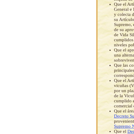
Que el Art
General e 
y colecta 
su Artícul
Supremo, e
de su apro
de Vida Si
cumplidos 
niveles po
Que el apr
una altern
sobreviven
Que las co
principale
correspond
Que el Art
vicuñas (V
por un pla
de la Vicu
cumplido e
comercial 
Que el áre
Decreto S
provenient
Supremo 
Que el
Dec