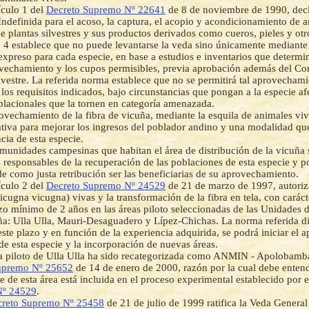
ículo 1 del
Decreto Supremo Nº 22641
de 8 de noviembre de 1990, decl
Indefinida para el acoso, la captura, el acopio y acondicionamiento de a
de plantas silvestres y sus productos derivados como cueros, pieles y ot
o 4 establece que no puede levantarse la veda sino únicamente mediante
xpreso para cada especie, en base a estudios e inventarios que determin
vechamiento y los cupos permisibles, previa aprobación además del Co
lvestre. La referida norma establece que no se permitirá tal aprovecham
los requisitos indicados, bajo circunstancias que pongan a la especie a
blacionales que la tornen en categoría amenazada.
ovechamiento de la fibra de vicuña, mediante la esquila de animales viv
ativa para mejorar los ingresos del poblador andino y una modalidad qu
cia de esta especie.
munidades campesinas que habitan el área de distribución de la vicuña 
s responsables de la recuperación de las poblaciones de esta especie y po
e como justa retribución ser las beneficiarias de su aprovechamiento.
ículo 2 del
Decreto Supremo Nº 24529
de 21 de marzo de 1997, autoriza
icugna vicugna) vivas y la transformación de la fibra en tela, con carác
zo mínimo de 2 años en las áreas piloto seleccionadas de las Unidades
ña: Ulla Ulla, Mauri-Desaguadero y Lípez-Chichas. La norma referida d
ste plazo y en función de la experiencia adquirida, se podrá iniciar el
de esta especie y la incorporación de nuevas áreas.
a piloto de Ulla Ulla ha sido recategorizada como ANMIN - Apolobamb
upremo Nº 25652
de 14 de enero de 2000, razón por la cual debe entend
e de esta área está incluida en el proceso experimental establecido por 
Nº 24529
.
reto Supremo Nº 25458
de 21 de julio de 1999 ratifica la Veda General