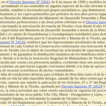
a en el
Decreto Supremo Nº 22641
de 8 de marzo de 1990 y modifica los
 permitiendo el uso sostenible de algunas especies de la vida silvestre e
tenible, estudios e inventarios por grupos taxonómicos, que determinen l
hamiento y los cupos permisibles por períodos de dos años previa regl
or Resolución Ministerial del Ministerio de Desarrollo Sostenible y Plan
munidades pertenecientes a las áreas piloto referidas en el
Decreto Sup
 ejecutando la autorización de esquila de Vicuñas vivas desde el año 19
o supervisión del Ministerio de Desarrollo Sostenible a través de la Dire
dad y el cuerpo de Guardafaunas y Guardaparques habilitados para dich
ículo 8 del Reglamento para la Conservación y Manejo de la Vicuña, a
upremo Nº 24529
, establece que los representantes acreditados de todas
munal de cada Unidad de Conservación conformarán una Asociación R
s de Vicuña con el objeto de coordinar las actividades de capacitación
iento y de garantizar la distribución equitativa de los beneficios entre
. Siendo a la fecha la Asociación Regional de Manejadores de Vicuña
iación que cuenta con personería jurídica, existiendo otras seis asociac
os trámites sin que hayan logrado concluirlos debido a la falta de apoyo t
ia de recursos económicos de dichas comunidades.
 falta de condiciones técnicas para el hilado de fibra fina como el de la 
ción en tela ha sido imposible derogar, además de los altos costos que 
ción, aspecto que impide la aplicación de los Artículos 35 y 37 del Reg
ión y Manejo de la Vicuña, aprobado por
Decreto Supremo Nº 24529
y
ia, la única actividad que viene siendo ejecutada en vigencia del proc
munidades de las áreas piloto: Ulla Ulla, Mauri - Desaguadero y Lípez 
rotegida Sajama, es únicamente la esquila de Vicuñas vivas.
ículo 34 del Reglamento para la Conservación y Manejo de la Vicuña, 