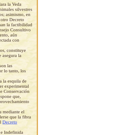
ara la Veda
nimales silvestres
ros; asimismo, en
 otro Decreto
an la factibilidad
nsejo Consultivo
iento, aún
fectada con
os, constituye
e asegura la
son las
r lo tanto, los
 la esquila de
ter experimental
 de Conservación
ispone que,
 aprovechamiento
a mediante el
erse que la fibra
el
Decreto
 e Indefinida