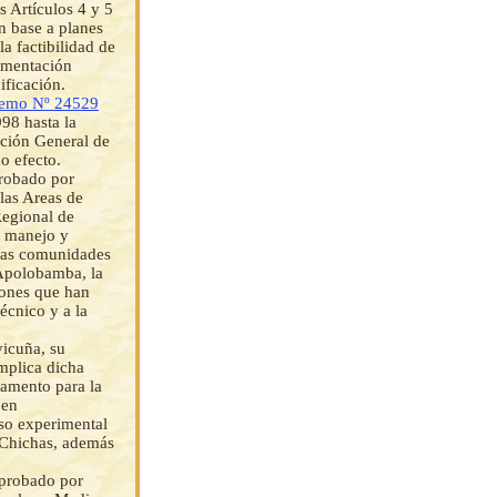
 Artículos 4 y 5
n base a planes
a factibilidad de
amentación
ificación.
remo Nº 24529
98 hasta la
cción General de
o efecto.
probado por
 las Areas de
egional de
, manejo y
 las comunidades
 Apolobamba, la
iones que han
écnico y a la
vicuña, su
implica dicha
lamento para la
 en
eso experimental
- Chichas, además
aprobado por