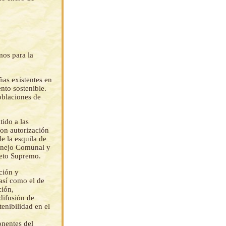
mos para la
ñas existentes en
nto sostenible.
poblaciones de
tido a las
on autorización
e la esquila de
Manejo Comunal y
reto Supremo.
ción y
así como el de
ción,
difusión de
enibilidad en el
onentes del