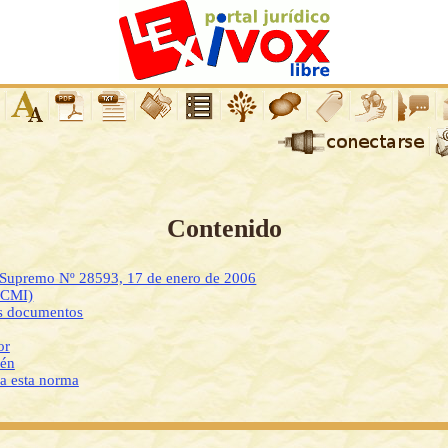
Contenido
o Supremo Nº 28593, 17 de enero de 2006
DCMI)
os documentos
or
ién
 a esta norma