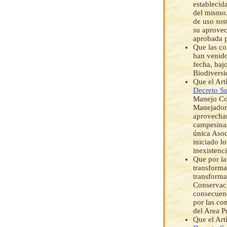
establecid
del mismo,
de uso sos
su aprovec
aprobada p
Que las co
han venido
fecha, baj
Biodiversi
Que el Art
Decreto S
Manejo Co
Manejadore
aprovecham
campesinas
única Asoc
iniciado l
inexistenc
Que por la
transforma
transforma
Conservac
consecuenc
por las co
del Area P
Que el Art