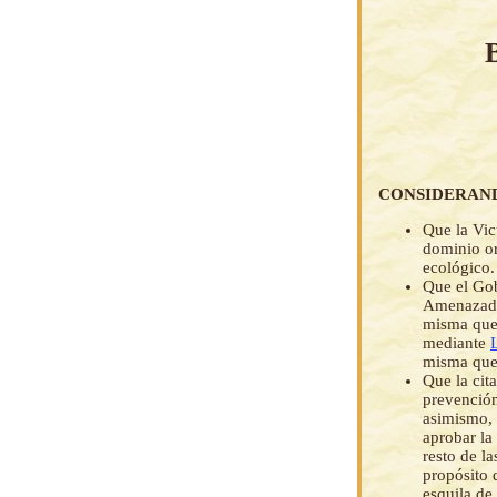
CONSIDERAN
Que la Vic
dominio or
ecológico.
Que el Gob
Amenazadas
misma que 
mediante
misma que 
Que la cit
prevención
asimismo, 
aprobar la
resto de l
propósito 
esquila de