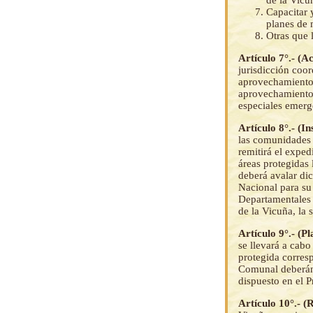
de la Vicu
Capacitar 
planes de 
Otras que 
Artículo 7°.- (A
jurisdicción coo
aprovechamiento 
aprovechamiento 
especiales emerg
Artículo 8°.- (I
las comunidades 
remitirá el exped
áreas protegidas 
deberá avalar dic
Nacional para su
Departamentales 
de la Vicuña, la 
Artículo 9°.- (P
se llevará a cab
protegida corres
Comunal deberán 
dispuesto en el 
Artículo 10°.- (