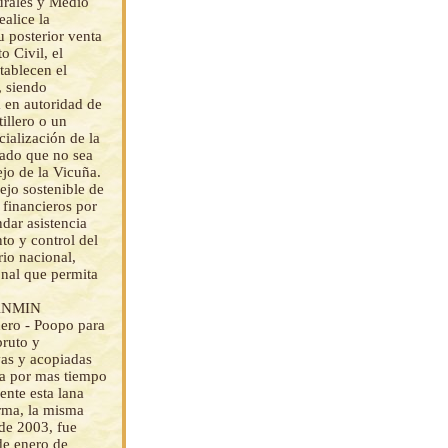
turales y Medio
alice la
su posterior venta
o Civil, el
tablecen el
, siendo
a en autoridad de
illero o un
cialización de la
nado que no sea
jo de la Vicuña.
ejo sostenible de
 financieros por
ndar asistencia
to y control del
rio nacional,
onal que permita
; ANMIN
ero - Poopo para
bruto y
vas y acopiadas
ña por mas tiempo
nte esta lana
orma, la misma
de 2003, fue
de enero de