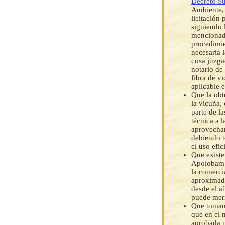
Decreto S
Ambiente, 
licitación 
siguiendo 
mencionado
procedimie
necesaria 
cosa juzga
notario de
fibra de v
aplicable 
Que la obt
la vicuña,
parte de l
técnica a 
aprovecham
debiendo t
el uso efi
Que existe
Apolobamb
la comerci
aproximada
desde el a
puede merm
Que tomand
que en el 
aprobada 