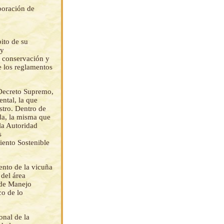
boración de
ito de su
 y
e conservación y
e los reglamentos
 Decreto Supremo,
ntal, la que
stro. Dentro de
ida, la misma que
 la Autoridad
s
ento Sostenible
ento de la vicuña
 del área
 de Manejo
co de lo
onal de la