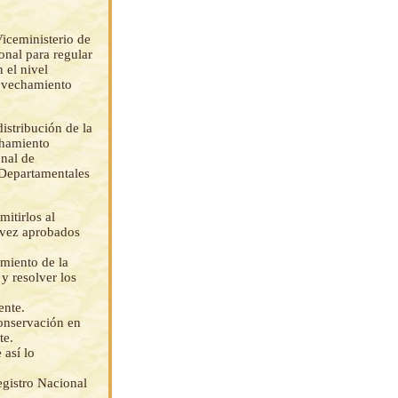
Viceministerio de
nal para regular
 el nivel
rovechamiento
istribución de la
chamiento
onal de
 Departamentales
itirlos al
 vez aprobados
amiento de la
y resolver los
ente.
conservación en
te.
 así lo
egistro Nacional