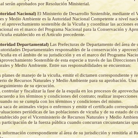
l serán aprobados por Resolución Ministerial.
Autoridad Nacional)
El Ministerio de Desarrollo Sostenible, mediante el 
es y Medio Ambiente es la Autoridad Nacional Competente a nivel nacio
 el aprovechamiento sostenible de la Vicuña y coordinar las acciones en
nacional en el marco del Programa Nacional para la Conservación y Ap
Vicuña establecido en el Artículo precedente.
Autoridad Departamental)
Las Prefecturas de Departamento del área de d
Autoridades Departamentales responsables de la conservación y aprove
 Vicuña en el ámbito de su jurisdicción y en el marco del Programa Naci
provechamiento Sostenible de esta especie a través de las Direcciones
rales y Medio Ambiente. Entre sus responsabilidades se encuentran:
s planes de manejo de la vicuña, emitir el dictamen correspondiente y rem
erio de Recursos Naturales y Medio Ambiente para su aprobación. Una
l seguimiento de su ejecución.
, controlar y fiscalizar la fase de la esquila en los procesos de aprovech
acuerdo a los términos y condiciones del contrato; realizar inspecciones 
cuando no se cumpla con los términos y condiciones del mismo.
la saca de animales viejos o enfermos y emitir el certificado correspondi
valuaciones periódicas de las poblaciones de vicuña y de su estado de 
establecido por el Viceministerio de Recursos Naturales y Medio Ambien
a participación de la fuerza pública cuando concurran circunstancias que
la información correspondiente al área de su jurisdicción y remitirla al R