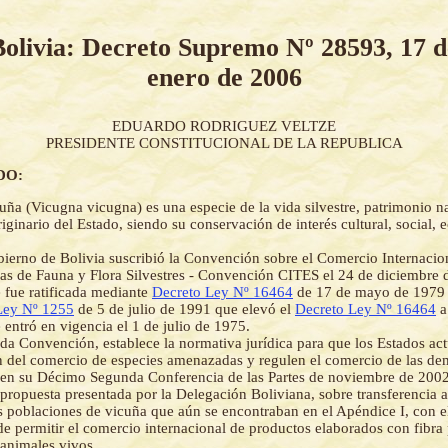
Bolivia: Decreto Supremo Nº 28593, 17 d
enero de 2006
EDUARDO RODRIGUEZ VELTZE
PRESIDENTE CONSTITUCIONAL DE LA REPUBLICA
DO:
uña (Vicugna vicugna) es una especie de la vida silvestre, patrimonio na
iginario del Estado, siendo su conservación de interés cultural, social,
ierno de Bolivia suscribió la Convención sobre el Comercio Internacio
 de Fauna y Flora Silvestres - Convención CITES el 24 de diciembre d
fue ratificada mediante
Decreto Ley Nº 16464
de 17 de mayo de 1979 
Ley Nº 1255
de 5 de julio de 1991 que elevó el
Decreto Ley Nº 16464
a
entró en vigencia el 1 de julio de 1975.
ada Convención, establece la normativa jurídica para que los Estados act
 del comercio de especies amenazadas y regulen el comercio de las de
en su Décimo Segunda Conferencia de las Partes de noviembre de 2002,
 propuesta presentada por la Delegación Boliviana, sobre transferencia a
as poblaciones de vicuña que aún se encontraban en el Apéndice I, con e
de permitir el comercio internacional de productos elaborados con fibra
 animales vivos.