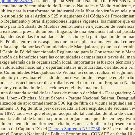
upremo Nº 24529
, establece que la Secretaría Nacional de Recursos Na
actualmente Viceministerio de Recursos Naturales y Medio Ambiente, re
pública para la transformación industrial de la fibra de vicuña en tela y 
lo estipulado en el Artículo 525 y siguientes del Código de Procedimient
 Reglamento y otras disposiciones legales vigentes, los mismos que es
nto para la Subasta de Muebles Semovientes en ejecución de Sentencia
la existencia previa de un bien litigado, de una Sentencia Judicial pasad
da, además de las formalidades de tasación y la participación de un mart
 Fe Pública entre otros, aspectos que no se aplican a una eventual comer
icuña acopiada por las Comunidades de Manejadores, y que ha determi
el Capítulo IV del mencionado Reglamento para la Conservación y Mane
ención de beneficios para las comunidades campesinas a través del man
 exige además de la organización local, importantes esfuerzos técnicos y
as autoridades nacional y departamentales involucradas, orientados a bri
las Comunidades Manejadoras de Vicuña, así como, realizar el seguimien
iento y de evaluar el estado de conservación de la especie en el territo
odas estas acciones ser desarrolladas en el marco de un Programa Naci
ciente y coordinado de las acciones en el nivel nacional.
 una demanda social de las áreas de manejo de: Mauri - Desaguadero
a, Lípez - Chichas, Mauri Sabaya - Parque Nacional Sajama, Desaguad
alización de aproximadamente 596 Kg de fibra de vicuña esquilada en 
mente 16 Kg de fibra pre- descerdada la fibra esquilada de vicuñas vi
ño 1997, toda vez que el seguir acopiando tal cantidad de fibra de vicu
ar la calidad de la misma por microorganismos que afecten negativame
o en cuenta lo anteriormente citado, es necesario dictar la presente n
marco del Capítulo IX del
Decreto Supremo Nº 27230
de 31 de octubre 
por el Consejo Nacional de Política Económica - CONAPE en fecha 10 