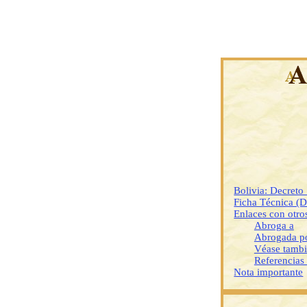
Bolivia: Decret
Ficha Técnica (
Enlaces con otr
Abroga a
Abrogada p
Véase tamb
Referencias
Nota importante