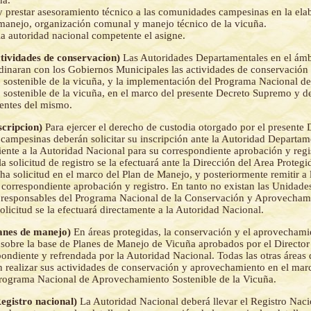
ña.
y prestar asesoramiento técnico a las comunidades campesinas en la ela
manejo, organización comunal y manejo técnico de la vicuña.
la autoridad nacional competente el asigne.
ctividades de conservacion)
Las Autoridades Departamentales en el ámb
rdinaran con los Gobiernos Municipales las actividades de conservación
sostenible de la vicuña, y la implementación del Programa Nacional d
sostenible de la vicuña, en el marco del presente Decreto Supremo y d
entes del mismo.
nscripcion)
Para ejercer el derecho de custodia otorgado por el presente
campesinas deberán solicitar su inscripción ante la Autoridad Departame
iente a la Autoridad Nacional para su correspondiente aprobación y regi
la solicitud de registro se la efectuará ante la Dirección del Area Proteg
ha solicitud en el marco del Plan de Manejo, y posteriormente remitir a
 correspondiente aprobación y registro. En tanto no existan las Unidade
responsables del Programa Nacional de la Conservación y Aprovechami
solicitud se la efectuará directamente a la Autoridad Nacional.
lanes de manejo)
En áreas protegidas, la conservación y el aprovechami
o sobre la base de Planes de Manejo de Vicuña aprobados por el Director
pondiente y refrendada por la Autoridad Nacional. Todas las otras áreas
realizar sus actividades de conservación y aprovechamiento en el mar
Programa Nacional de Aprovechamiento Sostenible de la Vicuña.
Registro nacional)
La Autoridad Nacional deberá llevar el Registro Naci