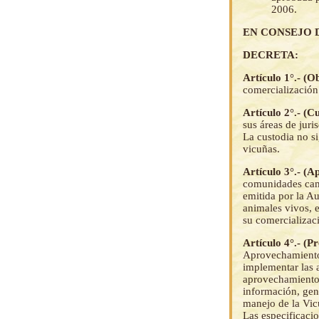
2006.
EN CONSEJO 
DECRETA:
Artículo 1°.- (O
comercialización 
Artículo 2°.- (C
sus áreas de jur
La custodia no si
vicuñas.
Artículo 3°.- (
comunidades cam
emitida por la Au
animales vivos, 
su comercializaci
Artículo 4°.- (
Aprovechamiento 
implementar las 
aprovechamiento 
información, gene
manejo de la Vic
Las especificaci