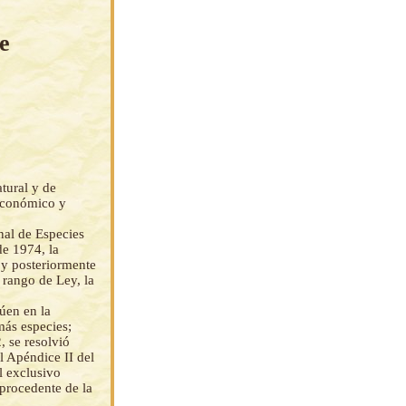
e
tural y de
 económico y
nal de Especies
e 1974, la
y posteriormente
 rango de Ley, la
úen en la
más especies;
 se resolvió
l Apéndice II del
l exclusivo
 procedente de la