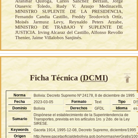
Aranibar Quiroga, Carlos Sánchez Berzaín, Jorge
Otasevic Toledo, Rudy V. Araujo Medinacelli,
MINISTRO SUPLENTE DE LA PRESIDENCIA,
Fernando Candia Castillo, Freddy Teodovich Ortíz,
Moisés Jarmusz Levy, Reynaldo Peters Arzabe,
MINISTRO DE TRABAJO Y SUPLENTE DE
JUSTICIA. Irving Alcaraz del Castillo, Alfonso Revollo
Thenier, Jaime Villalobos Sanjinés.
Ficha Técnica (
DCMI
)
Norma
Bolivia: Decreto Supremo Nº 24178, 8 de diciembre de 1995
Fecha
Formato
Tipo
2023-03-05
Text
D
Dominio
Derechos
Idioma
Bolivia
GFDL
es
Dispónese el establecimiento de la Superintendencia de
Sumario
Transportes, prevista en los artículos 1ro. y 2do. de la Ley
SIRESE.
Keywords
Gaceta 1914, 1995-12-08, Decreto Supremo, diciembre/1995
Origen
http://www.gacetaoficialdebolivia.gob.bo/normas/verGratis/10