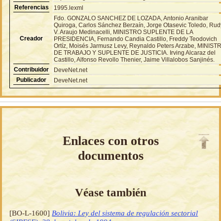
Referencias
1995.lexml
Fdo. GONZALO SANCHEZ DE LOZADA, Antonio Aranibar
Quiroga, Carlos Sánchez Berzaín, Jorge Otasevic Toledo, Rud
V. Araujo Medinacelli, MINISTRO SUPLENTE DE LA
Creador
PRESIDENCIA, Fernando Candia Castillo, Freddy Teodovich
Ortíz, Moisés Jarmusz Levy, Reynaldo Peters Arzabe, MINIST
DE TRABAJO Y SUPLENTE DE JUSTICIA. Irving Alcaraz del
Castillo, Alfonso Revollo Thenier, Jaime Villalobos Sanjinés.
Contribuidor
DeveNet.net
Publicador
DeveNet.net
Enlaces con otros
documentos
Véase también
[BO-L-1600]
Bolivia: Ley del sistema de regulación sectorial