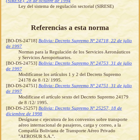
(SIRESE), 28 de octubre de 1994
Ley del sistema de regulación sectorial (SIRESE)
Referencias a esta norma
[BO-DS-24718]
Bolivia: Decreto Supremo Nº 24718, 22 de julio
de 1997
Normas para la Regulación de los Servicios Aeronáuticos
y Servicios Aeroportuarios.
[BO-DS-24753]
Bolivia: Decreto Supremo Nº 24753, 31 de julio
de 1997
Modifícanse los artículos 1 y 2 del Decreto Supremo
24178 de 8 /12/ 1995.
[BO-DS-24751]
Bolivia: Decreto Supremo Nº 24751, 31 de julio
de 1997
Modificase el artículo sexto del Decreto Supremo 24179
de 8 /12/ 1995.
[BO-DS-25257]
Bolivia: Decreto Supremo Nº 25257, 18 de
diciembre de 1998
Desígnase c ejecutora de los convenios sobre transporte
aéreo internacional de pasajeros, carga y correo, a la
Compañía Boliviana de Transporte Aéreo Privado
"AEROSUR S.A.".