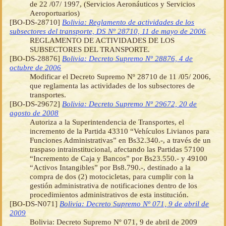
de 22 /07/ 1997, (Servicios Aeronáuticos y Servicios
Aeroportuarios)
[BO-DS-28710]
Bolivia: Reglamento de actividades de los
subsectores del transporte, DS Nº 28710, 11 de mayo de 2006
REGLAMENTO DE ACTIVIDADES DE LOS
SUBSECTORES DEL TRANSPORTE.
[BO-DS-28876]
Bolivia: Decreto Supremo Nº 28876, 4 de
octubre de 2006
Modificar el Decreto Supremo Nº 28710 de 11 /05/ 2006,
que reglamenta las actividades de los subsectores de
transportes.
[BO-DS-29672]
Bolivia: Decreto Supremo Nº 29672, 20 de
agosto de 2008
Autoriza a la Superintendencia de Transportes, el
incremento de la Partida 43310 “Vehículos Livianos para
Funciones Administrativas” en Bs32.340.-, a través de un
traspaso intrainstitucional, afectando las Partidas 57100
“Incremento de Caja y Bancos” por Bs23.550.- y 49100
“Activos Intangibles” por Bs8.790.-, destinado a la
compra de dos (2) motocicletas, para cumplir con la
gestión administrativa de notificaciones dentro de los
procedimientos administrativos de esta institución.
[BO-DS-N071]
Bolivia: Decreto Supremo Nº 071, 9 de abril de
2009
Bolivia: Decreto Supremo Nº 071, 9 de abril de 2009