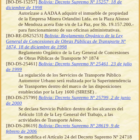
[BO-DS-15257]
Bolivia: Decreto Supremo Nº 15257, 18 de
diciembre de 1998
Autorízase a AADAA adquirir el inmueble de propiedad
de la Empresa Minera Orlandini Ltda. en la Plaza Alonso
de Mendoza acera Este s/n de La Paz, por Sb. 19.157.200.-
para funcionamiento de sus oficinas administrativas.
[BO-RE-DS25253]
Bolivia: Reglamento Orgánico de la Ley
General de Concesiones de Obras Públicas de Transporte Nº
1874, 18 de diciembre de 1998
Reglamento Orgánico de la Ley General de Concesiones
de Obras Públicas de Transporte Nº 1874
[BO-DS-25461]
Bolivia: Decreto Supremo Nº 25461, 23 de julio
de 1999
La regulación de los Servicios de Transporte Público
Automotor Urbano será realizada por la Superintendencia
de Trasnportes dentro del marco de las disposiciones
establecidas por la Ley 1600 (SIRESE) .
[BO-DS-25799]
Bolivia: Decreto Supremo Nº 25799, 2 de junio
de 2000
Se declara Servicio Publico dentro de los alcances del
Artículo 118 de la Ley General del Trabajo, a las
actividades de Transporte Aéreo.
[BO-DS-28619]
Bolivia: Decreto Supremo Nº 28619, 9 de
febrero de 2006
Se modifica el Artículo 24 del Decreto Supremo Nº 24718