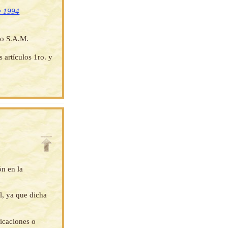
de 1994
no S.A.M.
 artículos 1ro. y
ón en la
l, ya que dicha
ficaciones o