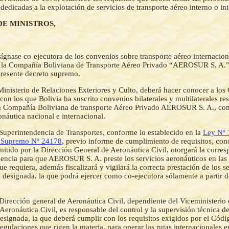
 dedicadas a la explotación de servicios de transporte aéreo interno o in
DE MINISTROS,
ígnase co-ejecutora de los convenios sobre transporte aéreo internacion
a la Compañía Boliviana de Transporte Aéreo Privado “AEROSUR S. A.”, 
presente decreto supremo.
Ministerio de Relaciones Exteriores y Culto, deberá hacer conocer a los
 con los que Bolivia ha suscrito convenios bilaterales y multilaterales res
la Compañía Boliviana de transporte Aéreo Privado AEROSUR S. A., co
ronáutica nacional e internacional.
Superintendencia de Transportes, conforme lo establecido en la
Ley Nº 
 Supremo Nº 24178
, previo informe de cumplimiento de requisitos, con
mitido por la Dirección General de Aeronáutica Civil, otorgará la corre
cencia para que AEROSUR S. A. preste los servicios aeronáuticos en las 
ue requiera, además fiscalizará y vigilará la correcta prestación de los s
a designada, la que podrá ejercer como co-ejecutora sólamente a partir d
.
Dirección general de Aeronáutica Civil, dependiente del Viceministerio 
ronáutica Civil, es responsable del control y la supervisión técnica de 
designada, la que deberá cumplir con los requisitos exigidos por el Cód
ulaciones que rigen la materia, para operar las rutas internacionales e