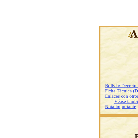
Bolivia: Decret
Ficha Técnica (
Enlaces con otr
Véase tamb
Nota importante