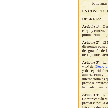
bolivianas
EN CONSEJO 
DECRETA:
Artículo 1°.-
Des
carga y correo, 
publicación del 
Artículo 2°.-
El 
diferentes países
designación de 
de la política ae
Artículo 3°.-
La 
y 16 del
Decreto
y de seguridad e
autorización y li
internacionales q
preste la empres
la citada licencia
Artículo 4°.-
La 
Comunicación y Ae
prestarse por la 
BAR'S y demás reg