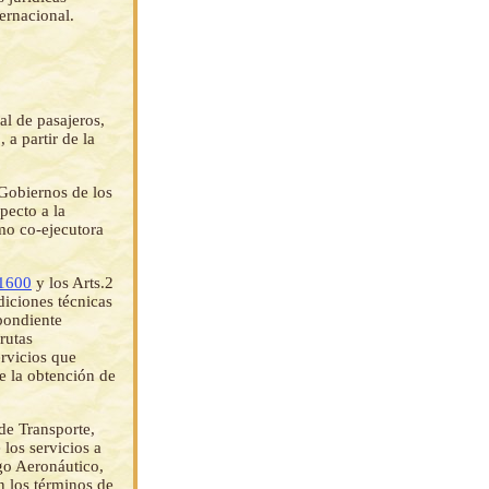
ternacional.
al de pasajeros,
a partir de la
 Gobiernos de los
pecto a la
mo co-ejecutora
1600
y los Arts.2
diciones técnicas
spondiente
rutas
ervicios que
e la obtención de
de Transporte,
los servicios a
igo Aeronáutico,
n los términos de