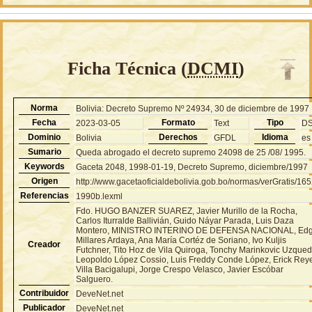
Ficha Técnica (
DCMI
)
Norma
Bolivia: Decreto Supremo Nº 24934, 30 de diciembre de 1997
Fecha
Formato
Tipo
2023-03-05
Text
D
Dominio
Derechos
Idioma
Bolivia
GFDL
es
Sumario
Queda abrogado el decreto supremo 24098 de 25 /08/ 1995.
Keywords
Gaceta 2048, 1998-01-19, Decreto Supremo, diciembre/1997
Origen
http://www.gacetaoficialdebolivia.gob.bo/normas/verGratis/16
Referencias
1990b.lexml
Fdo. HUGO BANZER SUAREZ, Javier Murillo de la Rocha,
Carlos Iturralde Ballivián, Guido Náyar Parada, Luis Daza
Montero, MINISTRO INTERINO DE DEFENSA NACIONAL, Ed
Millares Ardaya, Ana María Cortéz de Soriano, Ivo Kuljis
Creador
Futchner, Tito Hoz de Vila Quiroga, Tonchy Marinkovic Uzqued
Leopoldo López Cossio, Luis Freddy Conde López, Erick Rey
Villa Bacigalupi, Jorge Crespo Velasco, Javier Escóbar
Salguero.
Contribuidor
DeveNet.net
Publicador
DeveNet.net