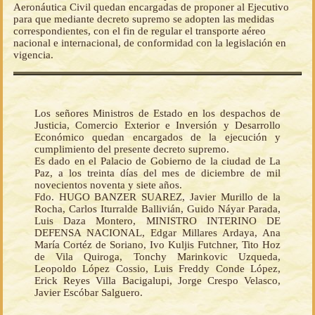
Aeronáutica Civil quedan encargadas de proponer al Ejecutivo
para que mediante decreto supremo se adopten las medidas
correspondientes, con el fin de regular el transporte aéreo
nacional e internacional, de conformidad con la legislación en
vigencia.
Los señores Ministros de Estado en los despachos de
Justicia, Comercio Exterior e Inversión y Desarrollo
Económico quedan encargados de la ejecución y
cumplimiento del presente decreto supremo.
Es dado en el Palacio de Gobierno de la ciudad de La
Paz, a los treinta días del mes de diciembre de mil
novecientos noventa y siete años.
Fdo. HUGO BANZER SUAREZ, Javier Murillo de la
Rocha, Carlos Iturralde Ballivián, Guido Náyar Parada,
Luis Daza Montero, MINISTRO INTERINO DE
DEFENSA NACIONAL, Edgar Millares Ardaya, Ana
María Cortéz de Soriano, Ivo Kuljis Futchner, Tito Hoz
de Vila Quiroga, Tonchy Marinkovic Uzqueda,
Leopoldo López Cossio, Luis Freddy Conde López,
Erick Reyes Villa Bacigalupi, Jorge Crespo Velasco,
Javier Escóbar Salguero.