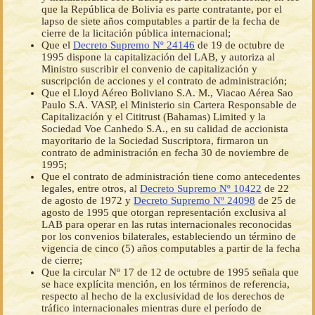
que la República de Bolivia es parte contratante, por el
lapso de siete años computables a partir de la fecha de
cierre de la licitación pública internacional;
Que el
Decreto Supremo Nº 24146
de 19 de octubre de
1995 dispone la capitalización del LAB, y autoriza al
Ministro suscribir el convenio de capitalización y
suscripción de acciones y el contrato de administración;
Que el Lloyd Aéreo Boliviano S.A. M., Viacao Aérea Sao
Paulo S.A. VASP, el Ministerio sin Cartera Responsable de
Capitalización y el Cititrust (Bahamas) Limited y la
Sociedad Voe Canhedo S.A., en su calidad de accionista
mayoritario de la Sociedad Suscriptora, firmaron un
contrato de administración en fecha 30 de noviembre de
1995;
Que el contrato de administración tiene como antecedentes
legales, entre otros, al
Decreto Supremo Nº 10422
de 22
de agosto de 1972 y
Decreto Supremo Nº 24098
de 25 de
agosto de 1995 que otorgan representación exclusiva al
LAB para operar en las rutas internacionales reconocidas
por los convenios bilaterales, estableciendo un término de
vigencia de cinco (5) años computables a partir de la fecha
de cierre;
Que la circular Nº 17 de 12 de octubre de 1995 señala que
se hace explícita mención, en los términos de referencia,
respecto al hecho de la exclusividad de los derechos de
tráfico internacionales mientras dure el período de