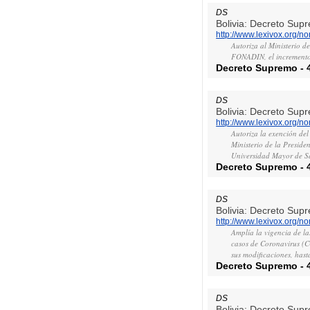
DS
Bolivia: Decreto Sup
http://www.lexivox.org/
Autoriza al Ministerio d
FONADIN, el incremento 
Decreto Supremo
-
DS
Bolivia: Decreto Sup
http://www.lexivox.org/
Autoriza la exención del
Ministerio de la Preside
Universidad Mayor de S
Decreto Supremo
-
DS
Bolivia: Decreto Sup
http://www.lexivox.org/
Amplía la vigencia de la
casos de Coronavirus (C
sus modificaciones, has
Decreto Supremo
-
DS
Bolivia: Decreto Sup