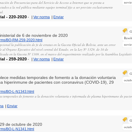
novi
ación de Frecuencias para del Servicio de Acceso a Internet que se presta a
ctados a la red pública mediante equipo terminal fijo a ser provisto exclusivamente
al.
ial
-
220-2020
-
|
Ver norma
|
Enviar
G
inisterial de 6 de noviembre de 2020
Resol
norms/BO-RM-259-2020.html
novi
cional la publicación de fe de erratas en la Gaceta Oficial de Bolivia, ante un error
le al Órgano Ejecutivo del nivel central del Estado, en la Ley N° 1329, de 10 de
licada en la Gaceta N° 1309, en el marco del requerimiento realizado por la Asamblea Legislativ
ial
-
259-2020
-
|
Ver norma
|
Enviar
G
ablece medidas temporales de fomento a la donación voluntaria
octub
a hiperinmune de pacientes con coronavirus (COVID-19), 29
norms/BO-L-N1343.html
as temporales de fomento a la donación voluntaria e informada de plasma hiperinmune de pacie
ma
|
Enviar
G
, 29 de octubre de 2020
octub
norms/BO-L-N1341.html