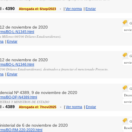
l
-
4390
-
|
Ver norma
|
Enviar
Abrogada el: 6/sep/2023
G
, 12 de noviembre de 2020
novi
norms/BO-L-N1345.html
a Millones 00/100 Dólares Estadounidenses).
ma
|
Enviar
G
, 12 de noviembre de 2020
novi
norms/BO-L-N1346.html
/100 Dólares Estadounidenses), destinados a financiar el mencionado Proyecto.
ma
|
Enviar
G
sidencial Nº 4389, 9 de noviembre de 2020
Decre
norms/BO-DP-N4389.html
novi
ISTRAS Y MINISTROS DE ESTADO
l
-
4389
-
|
Ver norma
|
Enviar
Abrogada el: 7/nov/2025
G
inisterial de 6 de noviembre de 2020
Resol
norms/BO-RM-220-2020.html