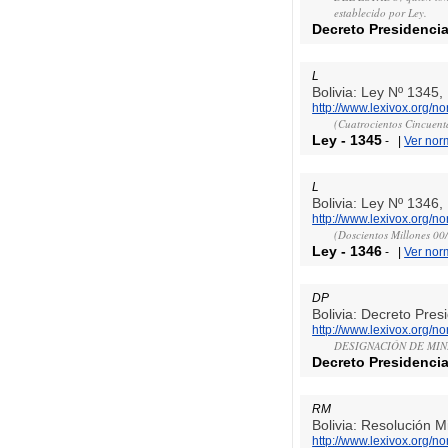
establecido por Ley.
Decreto Presidencia
L
Bolivia: Ley Nº 1345
http://www.lexivox.org/
(Cuatrocientos Cincuent
Ley
-
1345
-
|
Ver nor
L
Bolivia: Ley Nº 1346
http://www.lexivox.org/
(Doscientos Millones 00
Ley
-
1346
-
|
Ver nor
DP
Bolivia: Decreto Pre
http://www.lexivox.org/
DESIGNACIÓN DE MIN
Decreto Presidencia
RM
Bolivia: Resolución M
http://www.lexivox.org/