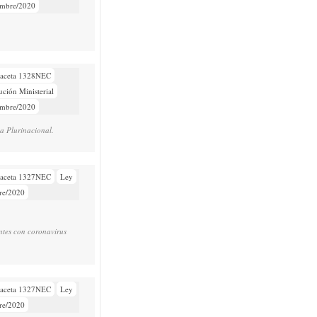
embre/2020
aceta 1328NEC
ución Ministerial
embre/2020
a Plurinacional.
aceta 1327NEC
Ley
re/2020
ntes con coronavirus
aceta 1327NEC
Ley
re/2020