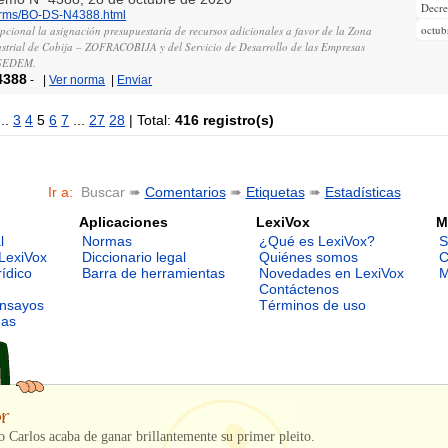
Decr
norms/BO-DS-N4388.html
octub
pcional la asignación presupuestaria de recursos adicionales a favor de la Zona
strial de Cobija – ZOFRACOBIJA y del Servicio de Desarrollo de las Empresas
 SEDEM.
4388
-
|
Ver norma
|
Enviar
..
3
4
5
6
7
...
27
28
| Total:
416 registro(s)
Ir a:
Buscar ➠
Comentarios
➠
Etiquetas
➠
Estadísticas
Aplicaciones
LexiVox
M
l
Normas
¿Qué es LexiVox?
S
LexiVox
Diccionario legal
Quiénes somos
C
rídico
Barra de herramientas
Novedades en LexiVox
M
Contáctenos
ensayos
Términos de uso
mas
 Carlos acaba de ganar brillantemente su primer pleito.