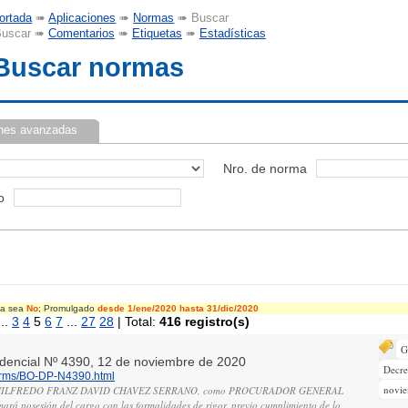
ortada
➠
Aplicaciones
➠
Normas
➠ Buscar
uscar ➠
Comentarios
➠
Etiquetas
➠
Estadísticas
Buscar normas
nes avanzadas
Nro. de norma
o
cia sea
No
; Promulgado
desde 1/ene/2020
hasta 31/dic/2020
..
3
4
5
6
7
...
27
28
| Total:
416 registro(s)
G
sidencial Nº 4390, 12 de noviembre de 2020
Decre
norms/BO-DP-N4390.html
novi
no WILFREDO FRANZ DAVID CHAVEZ SERRANO, como PROCURADOR GENERAL
á posesión del cargo con las formalidades de rigor, previo cumplimiento de lo