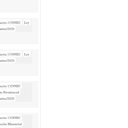
aceta 1330NEC
Ley
embre/2020
aceta 1330NEC
Ley
embre/2020
aceta 1329NEC
to Presidencial
embre/2020
aceta 1328NEC
ución Ministerial