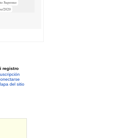
eto Supremo
re/2020
i registro
uscripción
onectarse
apa del sitio