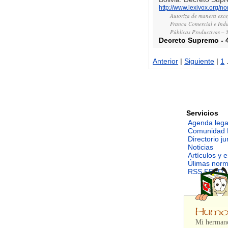
http://www.lexivox.org/
Autoriza de manera exce
Franca Comercial e Indu
Públicas Productivas –
Decreto Supremo
-
Anterior
|
Siguiente
|
1
.
Servicios
Agenda lega
Comunidad 
Directorio ju
Noticias
Artículos y 
Úlimas nor
RSS FEED
Mi hermano