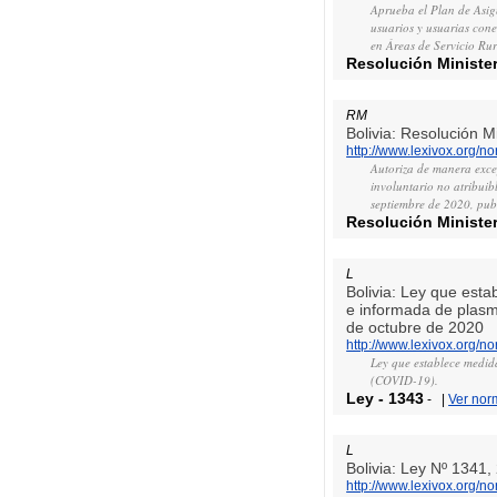
Aprueba el Plan de Asign
usuarios y usuarias cone
en Áreas de Servicio Rur
Resolución Minister
RM
Bolivia: Resolución M
http://www.lexivox.org/
Autoriza de manera excep
involuntario no atribuib
septiembre de 2020, pub
Resolución Minister
L
Bolivia: Ley que est
e informada de plasm
de octubre de 2020
http://www.lexivox.org/
Ley que establece medid
(COVID-19).
Ley
-
1343
-
|
Ver nor
L
Bolivia: Ley Nº 1341
http://www.lexivox.org/