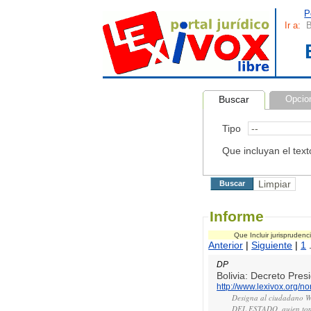
P
Ir a:
B
Buscar
Opcio
Tipo
Que incluyan el text
Informe
Que Incluir jurispruden
Anterior
|
Siguiente
|
1
.
DP
Bolivia: Decreto Pre
http://www.lexivox.org/
Designa al ciudada
DEL ESTADO, quien tomar