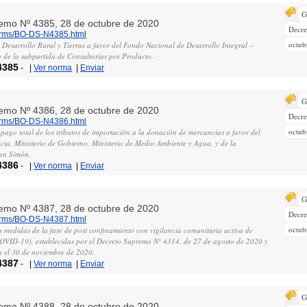
G
remo Nº 4385, 28 de octubre de 2020
Decr
norms/BO-DS-N4385.html
octub
e Desarrollo Rural y Tierras a favor del Fondo Nacional de Desarrollo Integral –
de la subpartida de Consultorías por Producto.
4385
-
|
Ver norma
|
Enviar
G
remo Nº 4386, 28 de octubre de 2020
Decr
norms/BO-DS-N4386.html
octub
 pago total de los tributos de importación a la donación de mercancías a favor del
ncia, Ministerio de Gobierno, Ministerio de Medio Ambiente y Agua, y de la
an Simón.
4386
-
|
Ver norma
|
Enviar
G
remo Nº 4387, 28 de octubre de 2020
Decr
norms/BO-DS-N4387.html
octub
s medidas de la fase de post confinamiento con vigilancia comunitaria activa de
OVID-19), establecidas por el Decreto Supremo N° 4314, de 27 de agosto de 2020 y
ta el 30 de noviembre de 2020.
4387
-
|
Ver norma
|
Enviar
G
remo Nº 4388, 28 de octubre de 2020