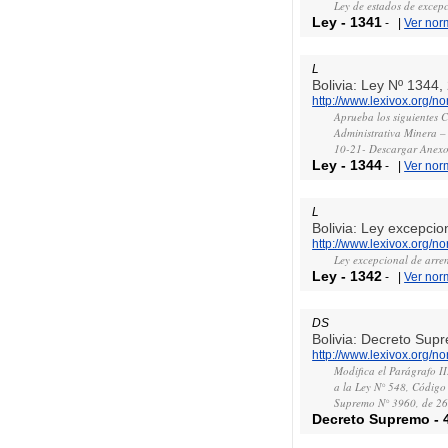
Ley de estados de excep
Ley
-
1341
-
|
Ver nor
L
Bolivia: Ley Nº 1344
http://www.lexivox.org/
Aprueba los siguientes C
Administrativa Minera 
10-21- Descargar Anex
Ley
-
1344
-
|
Ver nor
L
Bolivia: Ley excepcio
http://www.lexivox.org/
Ley excepcional de arren
Ley
-
1342
-
|
Ver nor
DS
Bolivia: Decreto Sup
http://www.lexivox.org/
Modifica el Parágrafo I
a la Ley N° 548, Código 
Supremo N° 3960, de 26
Decreto Supremo
-