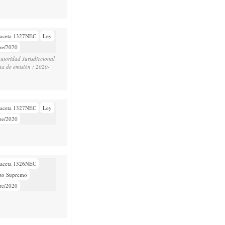
aceta 1327NEC
Ley
re/2020
Autoridad Jurisdiccional
a de emisión : 2020-
aceta 1327NEC
Ley
re/2020
aceta 1326NEC
eto Supremo
re/2020