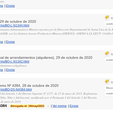
ción.
ma
|
Enviar
G
, 29 de octubre de 2020
octub
norms/BO-L-N1344.html
ontratos Administrativos Mineros suscritos por la Dirección Departamental de Santa Cruz de la 
– AJAM, con los distintos Actores Productivos Mineros.ANEXO(S) :ANEXO A LA LEY N° 1344Fech
o
ma
|
Enviar
G
nal de arrendamientos (alquileres), 29 de octubre de 2020
octub
norms/BO-L-N1342.html
damientos (alquileres).
ma
|
Enviar
G
remo Nº 4384, 28 de octubre de 2020
Decr
norms/BO-DS-N4384.html
octub
II del Artículo 3 del Decreto Supremo N° 2377, de 27 de mayo de 2015, Reglamento
Niña, Niño y Adolescente, modificado por el Parágrafo I del Artículo 2 del Decreto
 de junio de 2019.
4384
-
|
Ver norma
|
Enviar
Abrogada el: 19/may/2021