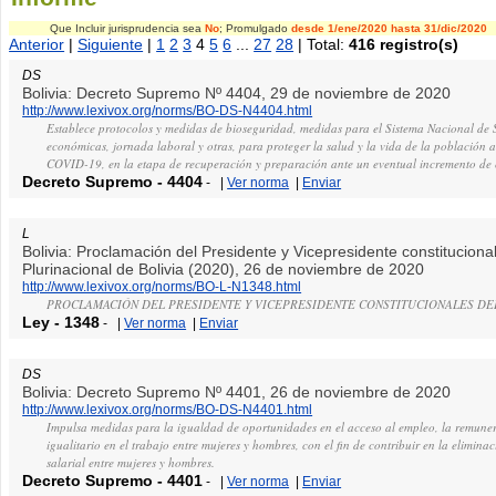
Que Incluir jurisprudencia sea
No
; Promulgado
desde 1/ene/2020
hasta 31/dic/2020
Anterior
|
Siguiente
|
1
2
3
4
5
6
...
27
28
| Total:
416 registro(s)
DS
Bolivia: Decreto Supremo Nº 4404, 29 de noviembre de 2020
http://www.lexivox.org/norms/BO-DS-N4404.html
Establece protocolos y medidas de bioseguridad, medidas para el Sistema Nacional de 
económicas, jornada laboral y otras, para proteger la salud y la vida de la población 
COVID-19, en la etapa de recuperación y preparación ante un eventual incremento de 
Decreto Supremo
-
4404
-
|
Ver norma
|
Enviar
L
Bolivia: Proclamación del Presidente y Vicepresidente constituciona
Plurinacional de Bolivia (2020), 26 de noviembre de 2020
http://www.lexivox.org/norms/BO-L-N1348.html
PROCLAMACIÓN DEL PRESIDENTE Y VICEPRESIDENTE CONSTITUCIONALES DEL
Ley
-
1348
-
|
Ver norma
|
Enviar
DS
Bolivia: Decreto Supremo Nº 4401, 26 de noviembre de 2020
http://www.lexivox.org/norms/BO-DS-N4401.html
Impulsa medidas para la igualdad de oportunidades en el acceso al empleo, la remunera
igualitario en el trabajo entre mujeres y hombres, con el fin de contribuir en la elimina
salarial entre mujeres y hombres.
Decreto Supremo
-
4401
-
|
Ver norma
|
Enviar