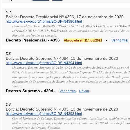
DP
Bolivia: Decreto Presidencial Nº 4396, 17 de noviembre de 2020
http://www.lexivox.org/norms/BO-DP-N4396.html
Designa al Cnl. Desp. MAXIMO JHONNY AGUILERA MONTECINOS, como COMAN
INTERINO DE LA POLICÍA BOLIVIANA, quien tomará posesión del cargo en el día co
disposiciones legales en vigencia.
Decreto Presidencial
-
4396
-
|
Ver norma
Abrogada el: 11/nov/2021
DS
Bolivia: Decreto Supremo Nº 4394, 13 de noviembre de 2020
http://www.lexivox.org/norms/BO-DS-N4394.html
Modifica el Decreto Supremo Nº 2129, de 24 de septiembre de 2014, modificado por e
4104, de 6 de diciembre de 2019 y por el Decreto Supremo N° 4235, de 8 de mayo de 2
asignación de recursos a la Empresa Metalúrgica Vinto, provenientes del “Fondo para
adquisición de Concentrados de Estaño e Insumos considerados en la actualización del
Vinto”.
Decreto Supremo
-
4394
-
|
Ver norma
|
Enviar
DS
Bolivia: Decreto Supremo Nº 4393, 13 de noviembre de 2020
http://www.lexivox.org/norms/BO-DS-N4393.html
Crea el Ministerio de Culturas, Descolonización y Despatriarcalización, estableciendo su
atribuciones y competencias; y modificar el Decreto Supremo N° 29894, de 7 de febrer
Organización del Órgano Ejecutivo.