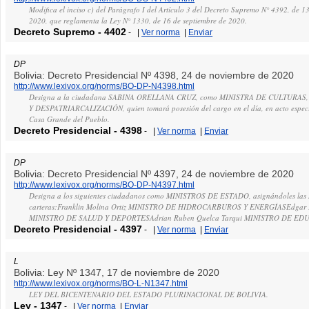
Modifica el inciso c) del Parágrafo I del Artículo 3 del Decreto Supremo N° 4392, de 1
2020, que reglamenta la Ley N° 1330, de 16 de septiembre de 2020.
Decreto Supremo
-
4402
-
|
Ver norma
|
Enviar
DP
Bolivia: Decreto Presidencial Nº 4398, 24 de noviembre de 2020
http://www.lexivox.org/norms/BO-DP-N4398.html
Designa a la ciudadana SABINA ORELLANA CRUZ, como MINISTRA DE CULTURA
Y DESPATRIARCALIZACIÓN, quien tomará posesión del cargo en el día, en acto especia
Casa Grande del Pueblo.
Decreto Presidencial
-
4398
-
|
Ver norma
|
Enviar
DP
Bolivia: Decreto Presidencial Nº 4397, 24 de noviembre de 2020
http://www.lexivox.org/norms/BO-DP-N4397.html
Designa a los siguientes ciudadanos como MINISTROS DE ESTADO, asignándoles las s
carteras:Franklin Molina Ortiz MINISTRO DE HIDROCARBUROS Y ENERGÍASEdgar P
MINISTRO DE SALUD Y DEPORTESAdrian Ruben Quelca Tarqui MINISTRO DE ED
Decreto Presidencial
-
4397
-
|
Ver norma
|
Enviar
L
Bolivia: Ley Nº 1347, 17 de noviembre de 2020
http://www.lexivox.org/norms/BO-L-N1347.html
LEY DEL BICENTENARIO DEL ESTADO PLURINACIONAL DE BOLIVIA.
Ley
-
1347
-
|
Ver norma
|
Enviar