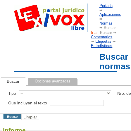
Portada
➠
Aplicaciones
➠
Normas
➠ Buscar
Ir a:
Buscar ➠
Comentarios
➠
Etiquetas
➠
Estadísticas
Buscar
normas
Buscar
Opciones avanzadas
Tipo
Nro. d
Que incluyan el texto
Informe