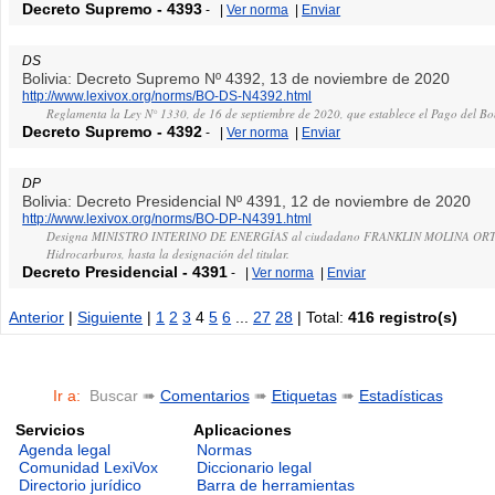
Decreto Supremo
-
4393
-
|
Ver norma
|
Enviar
DS
Bolivia: Decreto Supremo Nº 4392, 13 de noviembre de 2020
http://www.lexivox.org/norms/BO-DS-N4392.html
Reglamenta la Ley N° 1330, de 16 de septiembre de 2020, que establece el Pago del B
Decreto Supremo
-
4392
-
|
Ver norma
|
Enviar
DP
Bolivia: Decreto Presidencial Nº 4391, 12 de noviembre de 2020
http://www.lexivox.org/norms/BO-DP-N4391.html
Designa MINISTRO INTERINO DE ENERGÍAS al ciudadano FRANKLIN MOLINA ORTIZ
Hidrocarburos, hasta la designación del titular.
Decreto Presidencial
-
4391
-
|
Ver norma
|
Enviar
Anterior
|
Siguiente
|
1
2
3
4
5
6
...
27
28
| Total:
416 registro(s)
Ir a:
Buscar ➠
Comentarios
➠
Etiquetas
➠
Estadísticas
Servicios
Aplicaciones
Agenda legal
Normas
Comunidad LexiVox
Diccionario legal
Directorio jurídico
Barra de herramientas