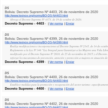
DS
Bolivia: Decreto Supremo Nº 4403, 26 de noviembre de 2020
http://www.lexivox.org/norms/BO-DS-N4403.html
Abroga el Decreto Supremo N° 4373, de 19 de octubre de 2020.
Decreto Supremo
-
4403
-
|
Ver norma
|
Enviar
DS
Bolivia: Decreto Supremo Nº 4399, 26 de noviembre de 2020
http://www.lexivox.org/norms/BO-DS-N4399.html
Realiza modificaciones e incorporaciones al Decreto Supremo Nº 2145, de 14 de octub
Reglamento a la Ley Nº 348 “Ley Integral para Garantizar a las Mujeres una Vida Libr
modificado por el Decreto Supremo N° 2610, de 25 de noviembre de 2015 y el Decreto
reforzar los mecanismos de prevención, atención y protección a mujeres en situación de 
Decreto Supremo
-
4399
-
|
Ver norma
|
Enviar
DS
Bolivia: Decreto Supremo Nº 4400, 26 de noviembre de 2020
http://www.lexivox.org/norms/BO-DS-N4400.html
Establece medidas para la promoción y recuperación del sector turismo; específicamente
Decreto Supremo
-
4400
-
|
Ver norma
|
Enviar
DS
Bolivia: Decreto Supremo Nº 4402, 26 de noviembre de 2020
http://www.lexivox.org/norms/BO-DS-N4402.html