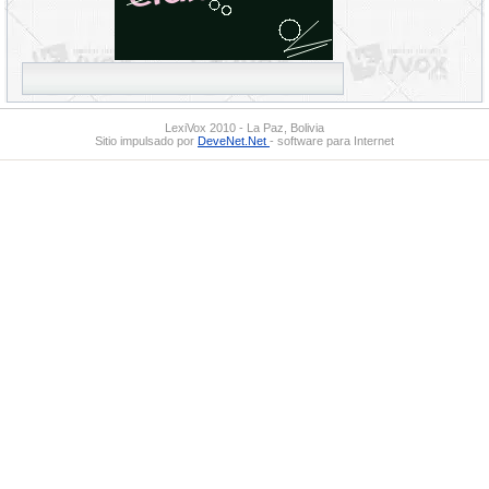
LexiVox 2010 - La Paz, Bolivia
Sitio impulsado por
DeveNet.Net
- software para Internet