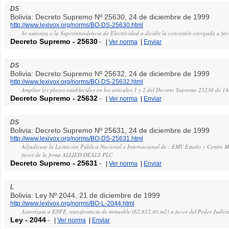
DS
Bolivia: Decreto Supremo Nº 25630, 24 de diciembre de 1999
http://www.lexivox.org/norms/BO-DS-25630.html
Se autoriza a la Superintendencia de Electricidad a dividir la concesión otorgada a f
Decreto Supremo
-
25630
-
|
Ver norma
|
Enviar
DS
Bolivia: Decreto Supremo Nº 25632, 24 de diciembre de 1999
http://www.lexivox.org/norms/BO-DS-25632.html
Ampliar los plazos establecidos en los articulos 1 y 2 del Decreto Supremo 25230 de 18
Decreto Supremo
-
25632
-
|
Ver norma
|
Enviar
DS
Bolivia: Decreto Supremo Nº 25631, 24 de diciembre de 1999
http://www.lexivox.org/norms/BO-DS-25631.html
Adjudícase la Licitación Pública Nacional e Internacional de : EMV Estaño y Centro 
favor de la firma ALLIED DEALS PLC
Decreto Supremo
-
25631
-
|
Ver norma
|
Enviar
L
Bolivia: Ley Nº 2044, 21 de diciembre de 1999
http://www.lexivox.org/norms/BO-L-2044.html
Autorízase a ENFE, transferencia de inmueble (62.812.80.m2) a favor del Poder Judici
Ley
-
2044
-
|
Ver norma
|
Enviar