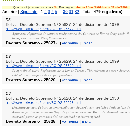
Que Incluir jurisprudencia sea
No
; Promulgado
desde 1/ene/1999
hasta 31/dic/1999
Anterior |
Siguiente
| 1
2
3
4
5
...
30
31
32
| Total:
479 registro(s)
DS
Bolivia: Decreto Supremo Nº 25627, 24 de diciembre de 1999
http://www.lexivox.org/norms/BO-DS-25627.html
Apruébase el proyecto de contrato modificatorio del Contrato de Riesgo Compartido N
la empresa petrolera Pérez Companc S.A.
Decreto Supremo
-
25627
-
|
Ver norma
|
Enviar
DS
Bolivia: Decreto Supremo Nº 25629, 24 de diciembre de 1999
http://www.lexivox.org/norms/BO-DS-25629.html
Se aprueba el nuevo Reglamento de la Ley de Cargas 1769, referente a pesos y dimensi
vehículos de transporte de carga o pasajeros.
Decreto Supremo
-
25629
-
|
Ver norma
|
Enviar
DS
Bolivia: Decreto Supremo Nº 25628, 24 de diciembre de 1999
http://www.lexivox.org/norms/BO-DS-25628.html
Declárase Servicio Público la comercialización de productos regulados desde la fase de
Almacenaje, Comercialización Mayrista y Comercialización Minorista, debiendo los op
actividad pretar las garantias ded continuidad e ininterrumpidad.
Decreto Supremo
-
25628
-
|
Ver norma
|
Enviar