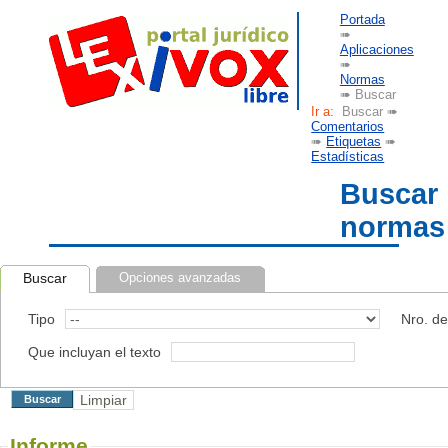
Portada
➠
Aplicaciones
➠
Normas
➠ Buscar
Ir a:
Buscar ➠
Comentarios
➠
Etiquetas
➠
Estadísticas
Buscar
normas
Buscar
Opciones avanzadas
Tipo
Nro. d
Que incluyan el texto
Informe