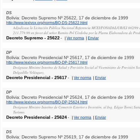
DS
Bolivia: Decreto Supremo Nº 25622, 17 de diciembre de 1999
http://www.lexivox.org/norms/BO-DS-25622.html
Adjudícase la Licitación Pública Nacional Referencia MCEI/FONADAL/UR//LI 002/99 I
211.779.99 en favor del señor Ramiro Pol Córdoba por la Planta Elaboradora de Pro
Decreto Supremo
-
25622
-
|
Ver norma
|
Enviar
DP
Bolivia: Decreto Presidencial Nº 25617, 17 de diciembre de 1999
http://www.lexivox.org/norms/BO-DP-25617.html
Desígnase Ministro Interino de Salud y Previsión Social al Viceministro de Previsión So
Delgadillo Velásquez.
Decreto Presidencial
-
25617
-
|
Ver norma
|
Enviar
DP
Bolivia: Decreto Presidencial Nº 25624, 17 de diciembre de 1999
http://www.lexivox.org/norms/BO-DP-25624.html
Desígnase Ministro Interino de Comercio Exterior e Inversión, al Ing. Edgar Torrez Sara
Turismo.
Decreto Presidencial
-
25624
-
|
Ver norma
|
Enviar
DS
Bolivia: Decreto Supremo Nº 25619, 17 de diciembre de 1999