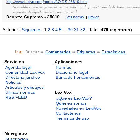
http://www.lexivox.org/norms/BO-DS-25619.html
Se establecen nuevas fechas de vencimiento para la presentación de declaraciones jura
impuestos de liquidación periódica mensual.
Decreto Supremo
-
25619
-
|
Ver norma
|
Enviar
Anterior |
Siguiente
| 1
2
3
4
5
...
30
31
32
| Total:
479 registro(s)
Ir a:
Buscar ➠
Comentarios
➠
Etiquetas
➠
Estadísticas
Servicios
Aplicaciones
Agenda legal
Normas
Comunidad LexiVox
Diccionario legal
Directorio jurídico
Barra de herramientas
Noticias
Artículos y ensayos
LexiVox
Úlimas normas
RSS FEED
¿Qué es LexiVox?
Quiénes somos
Novedades en LexiVox
Contáctenos
Términos de uso
Mi registro
Suscripción