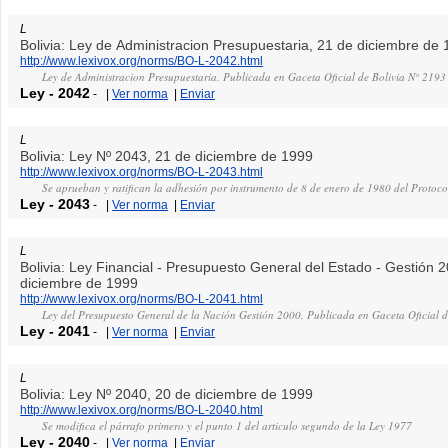
L
Bolivia: Ley de Administracion Presupuestaria, 21 de diciembre de
http://www.lexivox.org/norms/BO-L-2042.html
Ley de Administracion Presupuestaria. Publicada en Gaceta Oficial de Bolivia N° 2193
Ley
-
2042
-
|
Ver norma
|
Enviar
L
Bolivia: Ley Nº 2043, 21 de diciembre de 1999
http://www.lexivox.org/norms/BO-L-2043.html
Se aprueban y ratifican la adhesión por instrumento de 8 de enero de 1980 del Protoco
Ley
-
2043
-
|
Ver norma
|
Enviar
L
Bolivia: Ley Financial - Presupuesto General del Estado - Gestión 
diciembre de 1999
http://www.lexivox.org/norms/BO-L-2041.html
Ley del Presupuesto General de la Nación Gestión 2000. Publicada en Gaceta Oficial d
Ley
-
2041
-
|
Ver norma
|
Enviar
L
Bolivia: Ley Nº 2040, 20 de diciembre de 1999
http://www.lexivox.org/norms/BO-L-2040.html
Se modifica el párrafo primero y el punto 1 del articulo segundo de la Ley 1977
Ley
-
2040
-
|
Ver norma
|
Enviar