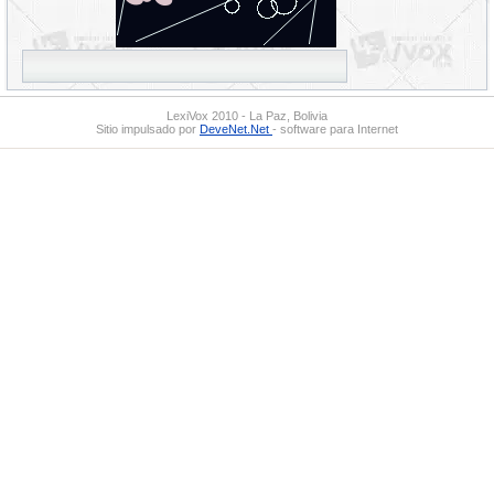
LexiVox 2010 - La Paz, Bolivia
Sitio impulsado por
DeveNet.Net
- software para Internet