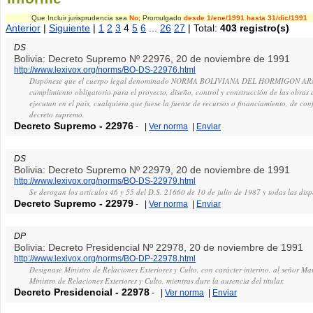
Que Incluir jurisprudencia sea
No
; Promulgado
desde 1/ene/1991
hasta 31/dic/1991
Anterior
|
Siguiente
|
1
2
3
4
5
6
...
26
27
| Total:
403 registro(s)
DS
Bolivia: Decreto Supremo Nº 22976, 20 de noviembre de 1991
http://www.lexivox.org/norms/BO-DS-22976.html
Dispónese que el cuerpo legal denominado NORMA BOLIVIANA DEL HORMIGON ARMA
cumplimiento obligatorio para el proyecto, diseño, control y construcción de las obra
ejecutan en el país, cualquiera que fuese la fuente de recursos o financiamiento, de co
decreto supremo.
Decreto Supremo
-
22976
-
|
Ver norma
|
Enviar
DS
Bolivia: Decreto Supremo Nº 22979, 20 de noviembre de 1991
http://www.lexivox.org/norms/BO-DS-22979.html
Se derogan los artículos 46 y 55 del D.S. 21660 de 10 de julio de 1987 y todas las disp
Decreto Supremo
-
22979
-
|
Ver norma
|
Enviar
DP
Bolivia: Decreto Presidencial Nº 22978, 20 de noviembre de 1991
http://www.lexivox.org/norms/BO-DP-22978.html
Designase Ministro de Relaciones Exteriores y Culto, con carácter interino, al señor M
Ministro de Relaciones Exteriores y Culto, mientras dure la ausencia del titular.
Decreto Presidencial
-
22978
-
|
Ver norma
|
Enviar