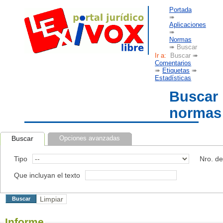
Portada
➠
Aplicaciones
➠
Normas
➠ Buscar
Ir a:
Buscar ➠
Comentarios
➠
Etiquetas
➠
Estadísticas
Buscar
normas
Buscar
Opciones avanzadas
Tipo
Nro. d
Que incluyan el texto
Informe