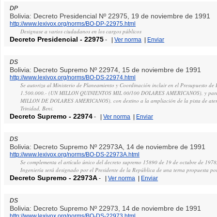
DP
Bolivia: Decreto Presidencial Nº 22975, 19 de noviembre de 1991
http://www.lexivox.org/norms/BO-DP-22975.html
Designase a varios ciudadanos en los cargos públicos
Decreto Presidencial
-
22975
-
|
Ver norma
|
Enviar
DS
Bolivia: Decreto Supremo Nº 22974, 15 de noviembre de 1991
http://www.lexivox.org/norms/BO-DS-22974.html
Se autoriza al Ministerio de Planeamiento y Coordinación incluir en el Presupuesto de 
1.500.000.- (UN MILLON QUINIENTOS MIL 00/100 DOLARES AMERICANOS), y para la 
MILLON DE DOLARES AMERICANOS), con destino a la ampliación de la pista de aterri
Trinidad, Beni.
Decreto Supremo
-
22974
-
|
Ver norma
|
Enviar
DS
Bolivia: Decreto Supremo Nº 22973A, 14 de noviembre de 1991
http://www.lexivox.org/norms/BO-DS-22973A.html
Se complementa el artículo único del decreto supremo 15890 de 19 de octubre de 1978,
Ingeniería será designado por el Presidente de la República de una terna propuesta por
Decreto Supremo
-
22973A
-
|
Ver norma
|
Enviar
DS
Bolivia: Decreto Supremo Nº 22973, 14 de noviembre de 1991
http://www.lexivox.org/norms/BO-DS-22973.html