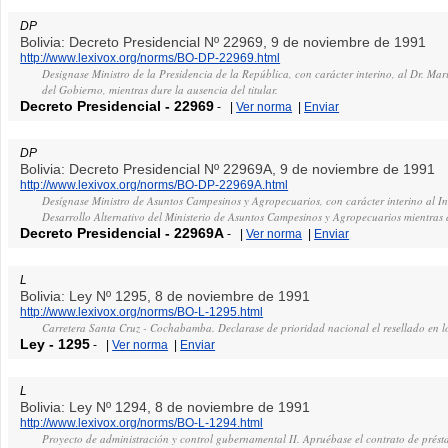
DP
Bolivia: Decreto Presidencial Nº 22969, 9 de noviembre de 1991
http://www.lexivox.org/norms/BO-DP-22969.html
Designase Ministro de la Presidencia de la República, con carácter interino, al Dr. Ma
del Gobierno, mientras dure la ausencia del titular.
Decreto Presidencial
-
22969
-
|
Ver norma
|
Enviar
DP
Bolivia: Decreto Presidencial Nº 22969A, 9 de noviembre de 1991
http://www.lexivox.org/norms/BO-DP-22969A.html
Desígnase Ministro de Asuntos Campesinos y Agropecuarios, con carácter interino al I
Desarrollo Alternativo del Ministerio de Asuntos Campesinos y Agropecuarios mientras du
Decreto Presidencial
-
22969A
-
|
Ver norma
|
Enviar
L
Bolivia: Ley Nº 1295, 8 de noviembre de 1991
http://www.lexivox.org/norms/BO-L-1295.html
Carretera Santa Cruz - Cochabamba. Declarase de prioridad nacional el resellado e
Ley
-
1295
-
|
Ver norma
|
Enviar
L
Bolivia: Ley Nº 1294, 8 de noviembre de 1991
http://www.lexivox.org/norms/BO-L-1294.html
Proyecto de administración y control gubernamental II. Apruébase el contrato de prést