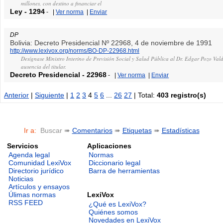
millones, con destino a financiar el
Ley
-
1294
-
|
Ver norma
|
Enviar
DP
Bolivia: Decreto Presidencial Nº 22968, 4 de noviembre de 1991
http://www.lexivox.org/norms/BO-DP-22968.html
Desígnase Ministro Interino de Previsión Social y Salud Pública al Dr. Edgar Pozo Valdi
ausencia del titular.
Decreto Presidencial
-
22968
-
|
Ver norma
|
Enviar
Anterior
|
Siguiente
|
1
2
3
4
5
6
...
26
27
| Total:
403 registro(s)
Ir a:
Buscar ➠
Comentarios
➠
Etiquetas
➠
Estadísticas
Servicios
Aplicaciones
Agenda legal
Normas
Comunidad LexiVox
Diccionario legal
Directorio jurídico
Barra de herramientas
Noticias
Artículos y ensayos
LexiVox
Úlimas normas
RSS FEED
¿Qué es LexiVox?
Quiénes somos
Novedades en LexiVox