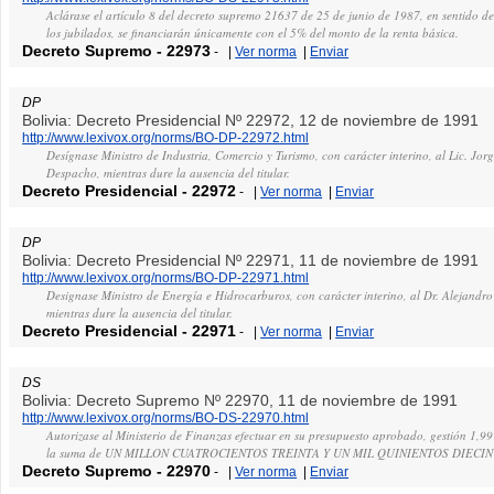
Aclárase el artículo 8 del decreto supremo 21637 de 25 de junio de 1987, en sentido de
los jubilados, se financiarán únicamente con el 5% del monto de la renta básica.
Decreto Supremo
-
22973
-
|
Ver norma
|
Enviar
DP
Bolivia: Decreto Presidencial Nº 22972, 12 de noviembre de 1991
http://www.lexivox.org/norms/BO-DP-22972.html
Desígnase Ministro de Industria, Comercio y Turismo, con carácter interino, al Lic. Jo
Despacho, mientras dure la ausencia del titular.
Decreto Presidencial
-
22972
-
|
Ver norma
|
Enviar
DP
Bolivia: Decreto Presidencial Nº 22971, 11 de noviembre de 1991
http://www.lexivox.org/norms/BO-DP-22971.html
Designase Ministro de Energía e Hidrocarburos, con carácter interino, al Dr. Alejandr
mientras dure la ausencia del titular.
Decreto Presidencial
-
22971
-
|
Ver norma
|
Enviar
DS
Bolivia: Decreto Supremo Nº 22970, 11 de noviembre de 1991
http://www.lexivox.org/norms/BO-DS-22970.html
Autorizase al Ministerio de Finanzas efectuar en su presupuesto aprobado, gestión 1,991,
la suma de UN MILLON CUATROCIENTOS TREINTA Y UN MIL QUINIENTOS DIECINU
Decreto Supremo
-
22970
-
|
Ver norma
|
Enviar