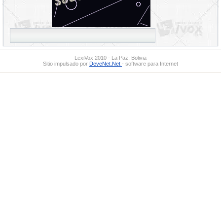
LexiVox 2010 - La Paz, Bolivia
Sitio impulsado por
DeveNet.Net
- software para Internet