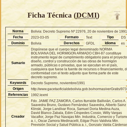
Ficha Técnica (
DCMI
)
Norma
Bolivia: Decreto Supremo Nº 22976, 20 de noviembre de 199
Fecha
Formato
Tipo
2023-03-05
Text
DS
Dominio
Derechos
Idioma
Bolivia
GFDL
es
Dispónese que el cuerpo legal denominado NORMA
BOLIVIANA DEL HORMIGON ARMADO CBH-87 constituye
instrumento legal de cumplimiento obligatorio para el proyecto
diseño, control y construcción de las obras de hormigón
Sumario
armado, públicas o privadas, que se ejecutan en el país,
cualquiera que fuese la fuente de recursos o financiamiento, 
conformidad con el texto adjunto que forma parte de este
decreto supremo.
Keywords
Decreto Supremo, noviembre/1991
Origen
http://www.gacetaoficialdebolivia.gob.bo/normas/verGratis/97
Referencias
1992.lexml
Fdo. JAIME PAZ ZAMORA, Carlos Iturralde Ballivián, Carlos A.
Saavedra Bruno, Gustavo Fernández Saavedra, Alberto Sainz
Klinski, Jorge Landívar Roca, Samuel Doria Medina Auza,
David Blanco Zabala, Edim Céspedes Cossio, Willy Vargas
Creador
Vacaflor, Jorge Paz Navajas Min. Industria, Comercio y Turism
a. i., Oscar Zamora Medinacelli, Edgar Pozo Valdivia Min.
Previsión Social y Salud Pública a. i., Gonzalo Valda Cárdenas