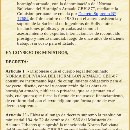
hormigón armado, con la denominación de “Norma
Boliviana del Hormigón Armado CBH-87”, mediante la
Comisión permanente creada por
Decreto Supremo Nº
17684
de 7 de octubre de 1980 con el apoyo, asistencia y
soporte de la Sociedad de Ingenieros de Bolivia otras
instituciones públicas y privadas así como el
asesoramiento de expertos internacionales de reconocido
prestigio y mérito mundial, luego de once años de eficiente
trabajo, sin costo para el Estado.
EN CONSEJO DE MINISTROS,
DECRETA:
Artículo 1°.-
Dispónese que el cuerpo legal denominado
NORMA BOLIVIANA DEL HORMIGON ARMADO CBH-87
constituye instrumento legal de cumplimiento obligatorio para el
proyecto, diseño, control y construcción de las obras de
hormigón armado, públicas o privadas, que se ejecutan en el
país, cualquiera que fuese la fuente de recursos o financiamiento,
de conformidad con el texto adjunto que forma parte de este
decreto supremo.
Artículo 2°.-
Elévase al rango de decreto supremo la resolución
ministerial 194 de 22 de octubre de 1986 del Ministerio de
Asuntos Urbanos que aprobó la mencionada Norma Boliviana
del Hormigón Armado CBH-87 en sus dieciocho capítulos y dos