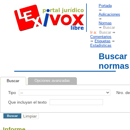
Portada
➠
Aplicaciones
➠
Normas
➠ Buscar
Ir a:
Buscar ➠
Comentarios
➠
Etiquetas
➠
Estadísticas
Buscar
normas
Buscar
Opciones avanzadas
Tipo
Nro. d
Que incluyan el texto
Informe