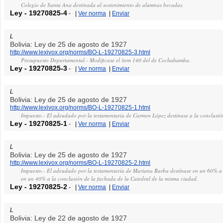
Colegio de Santa Ana destinada al sostenimiento de alumnas becadas.
Ley
-
19270825-4
-
|
Ver norma
|
Enviar
L
Bolivia: Ley de 25 de agosto de 1927
http://www.lexivox.org/norms/BO-L-19270825-3.html
Presupuesto Departamental.- Modificase el ítem 140 del de Cochabamba.
Ley
-
19270825-3
-
|
Ver norma
|
Enviar
L
Bolivia: Ley de 25 de agosto de 1927
http://www.lexivox.org/norms/BO-L-19270825-1.html
Impuesto.- El adeudado por la testamentaria de Carmen López destinase a la conclusi
Ley
-
19270825-1
-
|
Ver norma
|
Enviar
L
Bolivia: Ley de 25 de agosto de 1927
http://www.lexivox.org/norms/BO-L-19270825-2.html
Impuesto.- El adeudado por la testamentaría de Mariana Barba destínase en un 60% a l
en un 40% a la conclusión de la fachada de la Catedral de la misma ciudad.
Ley
-
19270825-2
-
|
Ver norma
|
Enviar
L
Bolivia: Ley de 22 de agosto de 1927