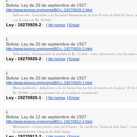
L
Bolivia: Ley de 29 de septiembre de 1927
http://www.lexivox.org/norms/BO-L-19270929-2.html
Subvención.- Concédese a la Sociedad Humanitaria de San Vicente de Paúl de Sucre, a
con la suma de Bs. 50.000.-.
Ley
-
19270929-2
-
|
Ver norma
|
Enviar
L
Bolivia: Ley de 20 de septiembre de 1927
http://www.lexivox.org/norms/BO-L-19270920-2.html
Subvención.- Consignaráse la partida de Bs. 12.000.- como subvención a las Escuelas d
Ley
-
19270920-2
-
|
Ver norma
|
Enviar
L
Bolivia: Ley de 20 de septiembre de 1927
http://www.lexivox.org/norms/BO-L-19270920-1.html
Municipalidades.- Adjudícase a la de Santa Cruz un lote de terreno en la plaza "24 de 
Bs. 50.000.- para la construcción de su palacio consistorial.
Ley
-
19270920-1
-
|
Ver norma
|
Enviar
L
Bolivia: Ley de 12 de septiembre de 1927
http://www.lexivox.org/norms/BO-L-19270912-2.html
Monumento.- Conservárase como tal el lugar y la capilla en "Loma de San Juan", cons
la expropiación y mejora de dicho lugar.
Ley
-
19270912-2
-
|
Ver norma
|
Enviar