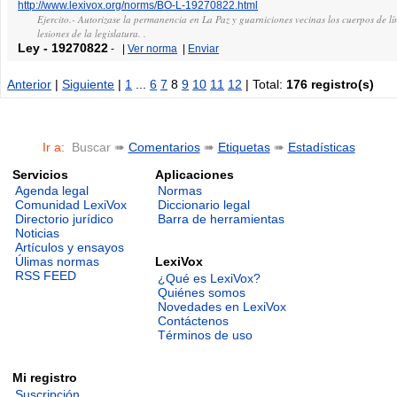
http://www.lexivox.org/norms/BO-L-19270822.html
Ejercito.- Autorizase la permanencia en La Paz y guarniciones vecinas los cuerpos de lí
lesiones de la legislatura. .
Ley
-
19270822
-
|
Ver norma
|
Enviar
Anterior
|
Siguiente
|
1
...
6
7
8
9
10
11
12
| Total:
176 registro(s)
Ir a:
Buscar ➠
Comentarios
➠
Etiquetas
➠
Estadísticas
Servicios
Aplicaciones
Agenda legal
Normas
Comunidad LexiVox
Diccionario legal
Directorio jurídico
Barra de herramientas
Noticias
Artículos y ensayos
LexiVox
Úlimas normas
RSS FEED
¿Qué es LexiVox?
Quiénes somos
Novedades en LexiVox
Contáctenos
Términos de uso
Mi registro
Suscripción