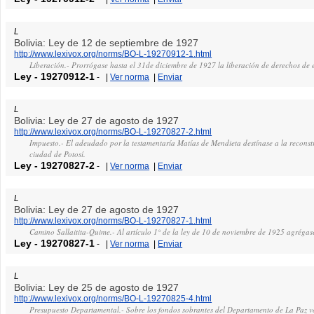
L
Bolivia: Ley de 12 de septiembre de 1927
http://www.lexivox.org/norms/BO-L-19270912-1.html
Liberación.- Prorrógase hasta el 31de diciembre de 1927 la liberación de derechos de
Ley
-
19270912-1
-
|
Ver norma
|
Enviar
L
Bolivia: Ley de 27 de agosto de 1927
http://www.lexivox.org/norms/BO-L-19270827-2.html
Impuesto.- El adeudado por la testamentaría Matías de Mendieta destínase a la reconst
ciudad de Potosí.
Ley
-
19270827-2
-
|
Ver norma
|
Enviar
L
Bolivia: Ley de 27 de agosto de 1927
http://www.lexivox.org/norms/BO-L-19270827-1.html
Camino Sallaitita-Quime.- Al artículo 1° de la ley de 10 de noviembre de 1925 agrégase
Ley
-
19270827-1
-
|
Ver norma
|
Enviar
L
Bolivia: Ley de 25 de agosto de 1927
http://www.lexivox.org/norms/BO-L-19270825-4.html
Presupuesto Departamental.- Sobre los fondos sobrantes del Departamento de La Paz vót