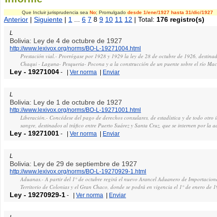
Que Incluir jurisprudencia sea
No
; Promulgado
desde 1/ene/1927
hasta 31/dic/1927
Anterior
|
Siguiente
|
1
...
6
7
8
9
10
11
12
| Total:
176 registro(s)
L
Bolivia: Ley de 4 de octubre de 1927
http://www.lexivox.org/norms/BO-L-19271004.html
Prestación vial.- Prorrógase por 1928 y 1929 la ley de 28 de octubre de 1926, destina
Chaqui - Laguna- Pesqueria- Pocona y a la construcción de un puente sobre el río M
Ley
-
19271004
-
|
Ver norma
|
Enviar
L
Bolivia: Ley de 1 de octubre de 1927
http://www.lexivox.org/norms/BO-L-19271001.html
Liberación.- Concédese del pago de derechos consulares, de estadística y de todo otro i
sangre, destinados al tráfico entre Puerto Suárez y Santa Cruz, que se internen por la 
Ley
-
19271001
-
|
Ver norma
|
Enviar
L
Bolivia: Ley de 29 de septiembre de 1927
http://www.lexivox.org/norms/BO-L-19270929-1.html
Aduanas.- A partir del 1° de octubre regirá el nuevo Arancel Aduanero de Importaciones
Territorio de Colonias y el Gran Chaco, donde se podrá en vigencia el 1° de enero de 
Ley
-
19270929-1
-
|
Ver norma
|
Enviar