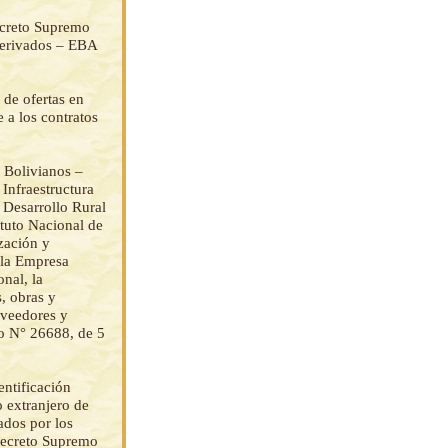
ecreto Supremo
Derivados – EBA
 de ofertas en
e a los contratos
 Bolivianos –
Infraestructura
 Desarrollo Rural
ituto Nacional de
zación y
a la Empresa
nal, la
s, obras y
oveedores y
mo N° 26688, de 5
entificación
o extranjero de
ados por los
 Decreto Supremo