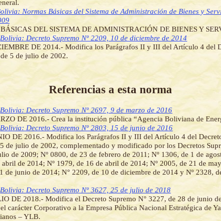
neral.
olivia: Normas Básicas del Sistema de Administración de Bienes y Serv
009
BÁSICAS DEL SISTEMA DE ADMINISTRACIÓN DE BIENES Y SER
]
Bolivia: Decreto Supremo Nº 2209, 10 de diciembre de 2014
EMBRE DE 2014.- Modifica los Parágrafos II y III del Artículo 4 del
de 5 de julio de 2002.
Referencias a esta norma
]
Bolivia: Decreto Supremo Nº 2697, 9 de marzo de 2016
ZO DE 2016.- Crea la institución pública “Agencia Boliviana de Ener
]
Bolivia: Decreto Supremo Nº 2803, 15 de junio de 2016
O DE 2016.- Modifica los Parágrafos II y III del Artículo 4 del Decre
 5 de julio de 2002, complementado y modificado por los Decretos Sup
ulio de 2009; Nº 0800, de 23 de febrero de 2011; Nº 1306, de 1 de agos
 abril de 2014; Nº 1979, de 16 de abril de 2014; Nº 2005, de 21 de ma
1 de junio de 2014; N° 2209, de 10 de diciembre de 2014 y Nº 2328, de
]
Bolivia: Decreto Supremo Nº 3627, 25 de julio de 2018
IO DE 2018.- Modifica el Decreto Supremo N° 3227, de 28 de junio d
el carácter Corporativo a la Empresa Pública Nacional Estratégica de Y
vianos – YLB.