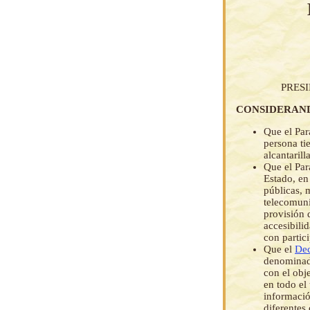
PRES
CONSIDERAN
Que el Par
persona ti
alcantarill
Que el Par
Estado, en
públicas, 
telecomuni
provisión 
accesibilid
con partici
Que el
Dec
denominad
con el obj
en todo el
informació
diferentes 