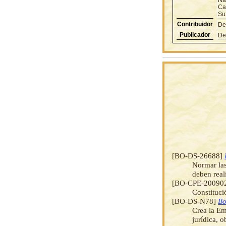
Ca
Su
Contribuidor
De
Publicador
De
[BO-DS-26688]
Normar las
deben reali
[BO-CPE-20090
Constituci
[BO-DS-N78]
Bo
Crea la E
jurídica, 