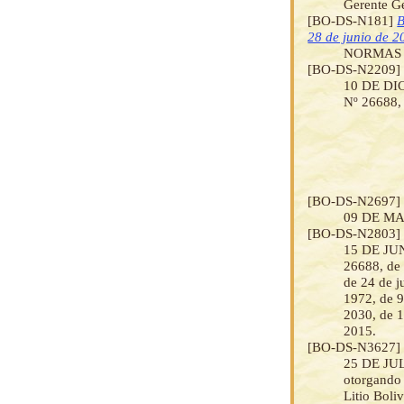
Gerente Ge
[BO-DS-N181]
B
28 de junio de 2
NORMAS 
[BO-DS-N2209
10 DE DICI
Nº 26688, 
[BO-DS-N2697
09 DE MAR
[BO-DS-N2803
15 DE JUNI
26688, de
de 24 de j
1972, de 9
2030, de 1
2015.
[BO-DS-N3627
25 DE JUL
otorgando 
Litio Boli