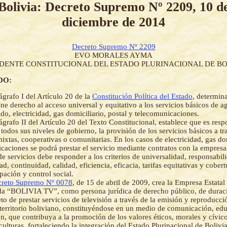
Bolivia: Decreto Supremo Nº 2209, 10 d
diciembre de 2014
Decreto Supremo Nº 2209
EVO MORALES AYMA
IDENTE CONSTITUCIONAL DEL ESTADO PLURINACIONAL DE BO
DO:
ágrafo I del Artículo 20 de la
Constitución Política del Estado
, determin
ene derecho al acceso universal y equitativo a los servicios básicos de a
ado, electricidad, gas domiciliario, postal y telecomunicaciones.
ágrafo II del Artículo 20 del Texto Constitucional, establece que es resp
 todos sus niveles de gobierno, la provisión de los servicios básicos a t
mixtas, cooperativas o comunitarias. En los casos de electricidad, gas do
caciones se podrá prestar el servicio mediante contratos con la empresa
de servicios debe responder a los criterios de universalidad, responsabil
ad, continuidad, calidad, eficiencia, eficacia, tarifas equitativas y cober
pación y control social.
reto Supremo Nº 0078
, de 15 de abril de 2009, crea la Empresa Estatal
a “BOLIVIA TV”, como persona jurídica de derecho público, de duraci
eto de prestar servicios de televisión a través de la emisión y reproducci
 territorio boliviano, constituyéndose en un medio de comunicación, ed
n, que contribuya a la promoción de los valores éticos, morales y cívico
culturas, fortaleciendo la integración del Estado Plurinacional de Bolivia