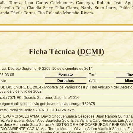
talla Torrez, Juan Carlos Calvimontes Camargo, Roberto Iván Agu
acollo Tola, Claudia Stacy Peña Claros, Nardy Suxo Iturry, Pablo
nda Dávila Torres, Tito Rolando Montaño Rivera.
Ficha Técnica (
DCMI
)
livia: Decreto Supremo Nº 2209, 10 de diciembre de 2014
Formato
Tip
23-03-05
Text
Derechos
Idio
ivia
GFDL
 DE DICIEMBRE DE 2014.- Modifica los Parágrafos II y III del Artículo 4 del Decre
88, de 5 de julio de 2002.
ceta 707NEC, Decreto Supremo, diciembre/2014
tp://gacetaoficialdebolivia.gob.bo/normas/descargar/152875
ceta Oficial de Bolivia 707NEC, 201412a.lexml
o. EVO MORALES AYMA, David Choquehuanca Céspedes, Juan Ramón Quintana 
rez Valenzuela, Rubén Aldo Saavedra Soto, Elba Viviana Caro Hinojosa, Luis Alber
an José Hernando Sosa Soruco MINISTRO DE HIDROCARBUROS Y ENERGÍA E 
DIO AMBIENTE Y AGUA, Ana Teresa Morales Olivera, Arturo Vladimir Sánchez Esco
varro Miranda, Elizabeth Sandra Gutierrez Salazar, Daniel Santalla Torrez, Juan C