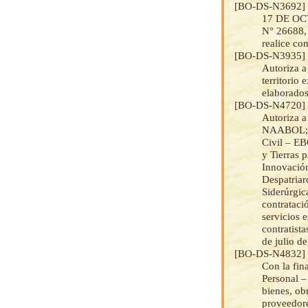
[BO-DS-N3692
17 DE OCTU
N° 26688, 
realice con
[BO-DS-N3935
Autoriza a
territorio
elaborados
[BO-DS-N4720
Autoriza a
NAABOL; a 
Civil – EB
y Tierras 
Innovación
Despatriar
Siderúrgic
contrataci
servicios 
contratist
de julio d
[BO-DS-N4832
Con la fin
Personal –
bienes, ob
proveedore