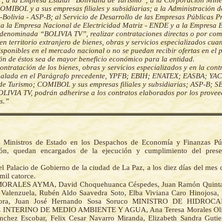
 a la Empresa Estatal “Boliviana de Turismo”; a la Corporación Mine
COMIBOL y a sus empresas filiales y subsidiarias; a la Administración d
-Bolivia - ASP-B; al Servicio de Desarrollo de las Empresas Públicas P
 la Empresa Nacional de Electricidad Matriz - ENDE y a la Empresa E
 denominada “BOLIVIA TV”, realizar contrataciones directas o por co
 en territorio extranjero de bienes, obras y servicios especializados cua
isponibles en el mercado nacional o no se puedan recibir ofertas en el p
ón de éstos sea de mayor beneficio económico para la entidad.
 contratación de los bienes, obras y servicios especializados y en la cont
eñalada en el Parágrafo precedente, YPFB; EBIH; ENATEX; EASBA; YA
de Turismo; COMIBOL y sus empresas filiales y subsidiarias; ASP-B; 
IVIA TV, podrán adherirse a los contratos elaborados por los provee
s.”
 Ministros de Estado en los Despachos de Economía y Finanzas Púb
ón, quedan encargados de la ejecución y cumplimiento del prese
l Palacio de Gobierno de la ciudad de La Paz, a los diez días del mes
mil catorce.
ORALES AYMA, David Choquehuanca Céspedes, Juan Ramón Quinta
 Valenzuela, Rubén Aldo Saavedra Soto, Elba Viviana Caro Hinojosa, 
cora, Juan José Hernando Sosa Soruco MINISTRO DE HIDRO
INTERINO DE MEDIO AMBIENTE Y AGUA, Ana Teresa Morales Oliv
nchez Escobar, Felix Cesar Navarro Miranda, Elizabeth Sandra Gutier