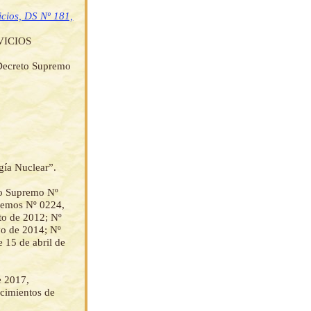
icios, DS Nº 181,
VICIOS
 Decreto Supremo
gía Nuclear”.
to Supremo Nº
remos Nº 0224,
to de 2012; Nº
yo de 2014; Nº
 15 de abril de
e 2017,
acimientos de