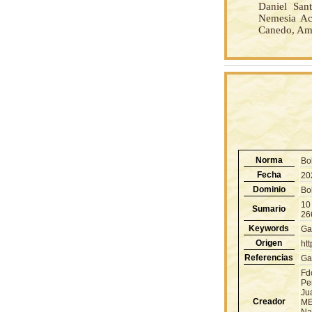
Daniel San
Nemesia Ach
Canedo, Ama
Norma
Bo
Fecha
20
Dominio
Bol
10
Sumario
266
Keywords
Ga
Origen
ht
Referencias
Ga
Fd
Pe
Ju
Creador
ME
Na