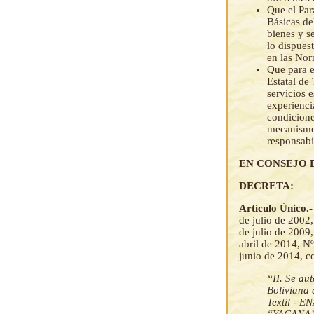
Que el Par
Básicas de
bienes y se
lo dispues
en las Nor
Que para e
Estatal de
servicios 
experienci
condicione
mecanismos
responsabi
EN CONSEJO 
DECRETA:
Artículo Único.
de julio de 2002
de julio de 2009
abril de 2014, N
junio de 2014, co
“II. Se au
Boliviana 
Textil - E