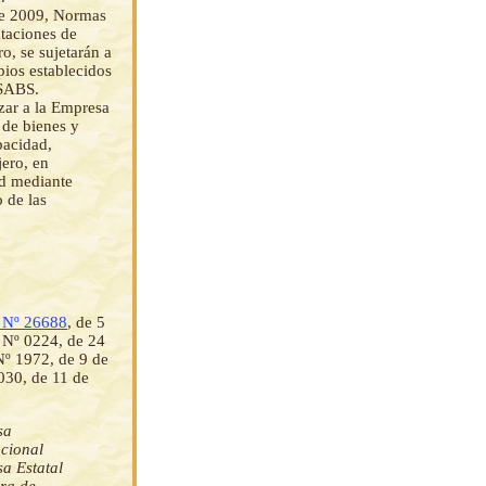
de 2009, Normas
ataciones de
o, se sujetarán a
ipios establecidos
-SABS.
izar a la Empresa
 de bienes y
pacidad,
jero, en
ad mediante
 de las
 Nº 26688
, de 5
 Nº 0224, de 24
Nº 1972, de 9 de
030, de 11 de
sa
acional
a Estatal