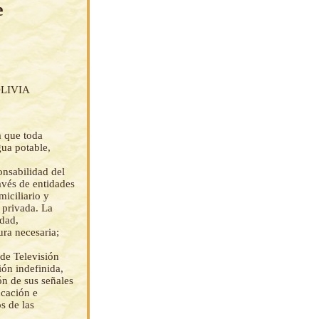
e
LIVIA
a que toda
gua potable,
onsabilidad del
ravés de entidades
miciliario y
 privada. La
idad,
tura necesaria;
 de Televisión
ón indefinida,
ón de sus señales
ucación e
s de las
.