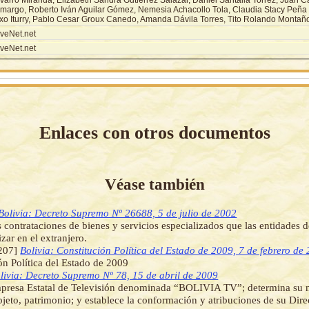
margo, Roberto Iván Aguilar Gómez, Nemesia Achacollo Tola, Claudia Stacy Peña 
xo Iturry, Pablo Cesar Groux Canedo, Amanda Dávila Torres, Tito Rolando Montaño
veNet.net
veNet.net
Enlaces con otros documentos
Véase también
Bolivia: Decreto Supremo Nº 26688, 5 de julio de 2002
 contrataciones de bienes y servicios especializados que las entidades d
zar en el extranjero.
207]
Bolivia: Constitución Política del Estado de 2009, 7 de febrero de
ón Política del Estado de 2009
livia: Decreto Supremo Nº 78, 15 de abril de 2009
mpresa Estatal de Televisión denominada “BOLIVIA TV”; determina su n
objeto, patrimonio; y establece la conformación y atribuciones de su Dire