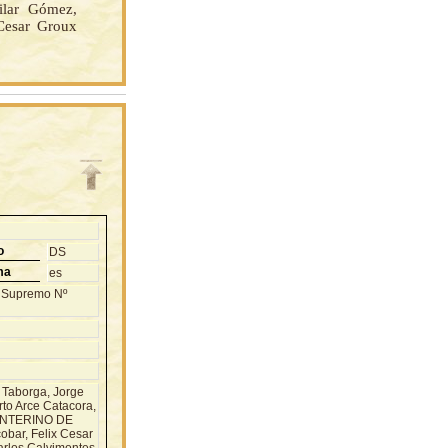
ilar Gómez,
 Cesar Groux
o
DS
ma
es
to Supremo Nº
Taborga, Jorge
to Arce Catacora,
INTERINO DE
bar, Felix Cesar
arlos Calvimontes