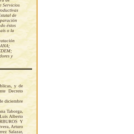
ra de
e Servicios
roductivas
statal de
mparación
ndo éstos
aís o la
ratación
CANA;
SEDEM;
dores y
licas, y de
nte Decreto
 de diciembre
na Taborga,
Luis Alberto
CARBUROS Y
era, Arturo
rez Salazar,