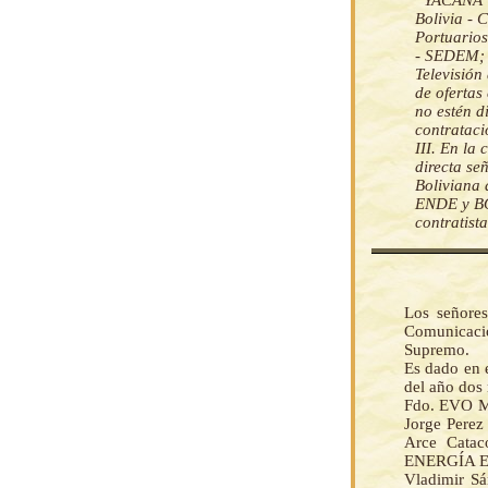
“YACANA”;
Bolivia - 
Portuarios
- SEDEM; a
Televisión
de ofertas
no estén d
contrataci
III. En la
directa s
Boliviana 
ENDE y BOL
contratista
Los señores
Comunicaci
Supremo.
Es dado en e
del año dos 
Fdo. EVO M
Jorge Perez
Arce Cata
ENERGÍA E 
Vladimir Sá