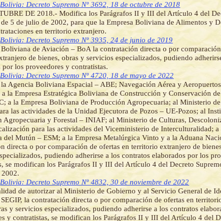
]
Bolivia: Decreto Supremo Nº 3692, 18 de octubre de 2018
BRE DE 2018.- Modifica los Parágrafos II y III del Artículo 4 del D
de 5 de julio de 2002, para que la Empresa Boliviana de Alimentos y 
trataciones en territorio extranjero.
]
Bolivia: Decreto Supremo Nº 3935, 24 de junio de 2019
 Boliviana de Aviación – BoA la contratación directa o por comparación
 extranjero de bienes, obras y servicios especializados, pudiendo adherirs
 por los proveedores y contratistas.
]
Bolivia: Decreto Supremo Nº 4720, 18 de mayo de 2022
 la Agencia Boliviana Espacial – ABE; Navegación Aérea y Aeropuertos
la Empresa Estratégica Boliviana de Construcción y Conservación de 
C; a la Empresa Boliviana de Producción Agropecuaria; al Ministerio de
para las actividades de la Unidad Ejecutora de Pozos – UE-Pozos; al Inst
 Agropecuaria y Forestal – INIAF; al Ministerio de Culturas, Descoloni
calización para las actividades del Viceministerio de Interculturalidad; 
a del Mutún – ESM; a la Empresa Metalúrgica Vinto y a la Aduana Nacio
ón directa o por comparación de ofertas en territorio extranjero de biene
especializados, pudiendo adherirse a los contratos elaborados por los pr
as, se modifican los Parágrafos II y III del Artículo 4 del Decreto Supre
e 2002.
]
Bolivia: Decreto Supremo Nº 4832, 30 de noviembre de 2022
alidad de autorizar al Ministerio de Gobierno y al Servicio General de Id
 SEGIP, la contratación directa o por comparación de ofertas en territori
ras y servicios especializados, pudiendo adherirse a los contratos elabor
s y contratistas, se modifican los Parágrafos II y III del Artículo 4 del