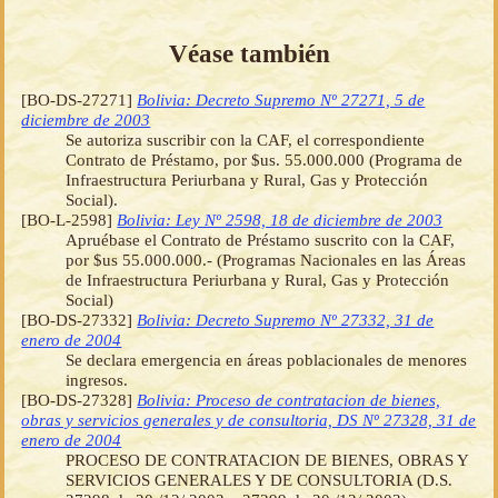
Véase también
[BO-DS-27271]
Bolivia: Decreto Supremo Nº 27271, 5 de
diciembre de 2003
Se autoriza suscribir con la CAF, el correspondiente
Contrato de Préstamo, por $us. 55.000.000 (Programa de
Infraestructura Periurbana y Rural, Gas y Protección
Social).
[BO-L-2598]
Bolivia: Ley Nº 2598, 18 de diciembre de 2003
Apruébase el Contrato de Préstamo suscrito con la CAF,
por $us 55.000.000.- (Programas Nacionales en las Áreas
de Infraestructura Periurbana y Rural, Gas y Protección
Social)
[BO-DS-27332]
Bolivia: Decreto Supremo Nº 27332, 31 de
enero de 2004
Se declara emergencia en áreas poblacionales de menores
ingresos.
[BO-DS-27328]
Bolivia: Proceso de contratacion de bienes,
obras y servicios generales y de consultoria, DS Nº 27328, 31 de
enero de 2004
PROCESO DE CONTRATACION DE BIENES, OBRAS Y
SERVICIOS GENERALES Y DE CONSULTORIA (D.S.