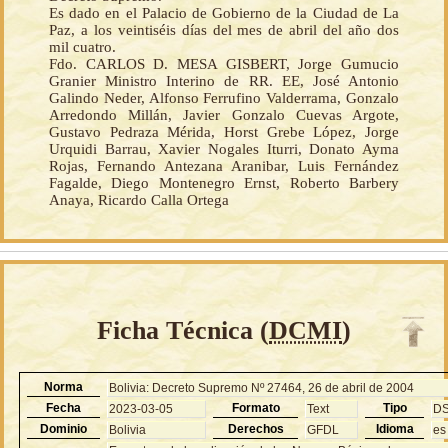
Es dado en el Palacio de Gobierno de la Ciudad de La
Paz, a los veintiséis días del mes de abril del año dos
mil cuatro.
Fdo. CARLOS D. MESA GISBERT, Jorge Gumucio
Granier Ministro Interino de RR. EE, José Antonio
Galindo Neder, Alfonso Ferrufino Valderrama, Gonzalo
Arredondo Millán, Javier Gonzalo Cuevas Argote,
Gustavo Pedraza Mérida, Horst Grebe López, Jorge
Urquidi Barrau, Xavier Nogales Iturri, Donato Ayma
Rojas, Fernando Antezana Aranibar, Luis Fernández
Fagalde, Diego Montenegro Ernst, Roberto Barbery
Anaya, Ricardo Calla Ortega
Ficha Técnica (
DCMI
)
Norma
Bolivia: Decreto Supremo Nº 27464, 26 de abril de 2004
Fecha
Formato
Tipo
2023-03-05
Text
D
Dominio
Derechos
Idioma
Bolivia
GFDL
es