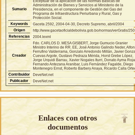
Exceptuar de la aplicación de las Normas Básicas de
Administración de Bienes y Servicios al Ministerio de la
Sumario
Presidencia, en el componente de Gestión del Gas del
Programa de Infraestructura Periurbana y Rural, Gas y
Protección Social.
Keywords
Gaceta 2592, 2004-04-30, Decreto Supremo, abril/2004
Origen
http://www.gacetaoficialdebolivia.gob.bo/normas/verGratis/25
Referencias
2004.lexml
Fdo. CARLOS D. MESA GISBERT, Jorge Gumucio Granier
Ministro Interino de RR. EE, José Antonio Galindo Neder, Alfo
Ferrufino Valderrama, Gonzalo Arredondo Millán, Javier Gonz
Creador
Cuevas Argote, Gustavo Pedraza Mérida, Horst Grebe López,
Jorge Urquidi Barrau, Xavier Nogales Iturri, Donato Ayma Roja
Fernando Antezana Aranibar, Luis Fernández Fagalde, Diego
Montenegro Ernst, Roberto Barbery Anaya, Ricardo Calla Ort
Contribuidor
DeveNet.net
Publicador
DeveNet.net
Enlaces con otros
documentos