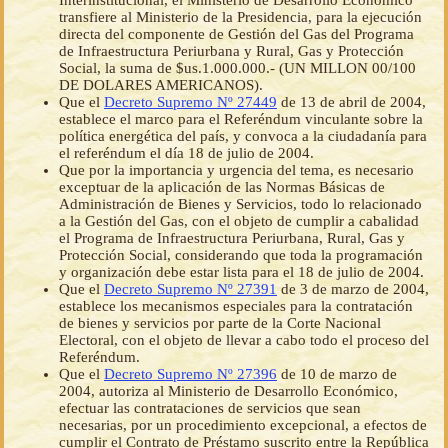
Interinstitucional, el Ministerio de Desarrollo Económico
transfiere al Ministerio de la Presidencia, para la ejecución
directa del componente de Gestión del Gas del Programa
de Infraestructura Periurbana y Rural, Gas y Protección
Social, la suma de $us.1.000.000.- (UN MILLON 00/100
DE DOLARES AMERICANOS).
Que el
Decreto Supremo Nº 27449
de 13 de abril de 2004,
establece el marco para el Referéndum vinculante sobre la
política energética del país, y convoca a la ciudadanía para
el referéndum el día 18 de julio de 2004.
Que por la importancia y urgencia del tema, es necesario
exceptuar de la aplicación de las Normas Básicas de
Administración de Bienes y Servicios, todo lo relacionado
a la Gestión del Gas, con el objeto de cumplir a cabalidad
el Programa de Infraestructura Periurbana, Rural, Gas y
Protección Social, considerando que toda la programación
y organización debe estar lista para el 18 de julio de 2004.
Que el
Decreto Supremo Nº 27391
de 3 de marzo de 2004,
establece los mecanismos especiales para la contratación
de bienes y servicios por parte de la Corte Nacional
Electoral, con el objeto de llevar a cabo todo el proceso del
Referéndum.
Que el
Decreto Supremo Nº 27396
de 10 de marzo de
2004, autoriza al Ministerio de Desarrollo Económico,
efectuar las contrataciones de servicios que sean
necesarias, por un procedimiento excepcional, a efectos de
cumplir el Contrato de Préstamo suscrito entre la República