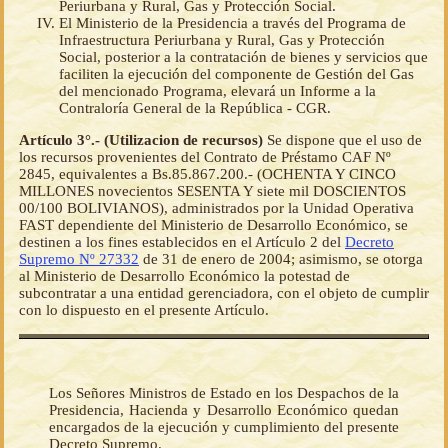
Periurbana y Rural, Gas y Protección Social.
El Ministerio de la Presidencia a través del Programa de
Infraestructura Periurbana y Rural, Gas y Protección
Social, posterior a la contratación de bienes y servicios que
faciliten la ejecución del componente de Gestión del Gas
del mencionado Programa, elevará un Informe a la
Contraloría General de la República - CGR.
Artículo 3°.- (Utilizacion de recursos)
Se dispone que el uso de
los recursos provenientes del Contrato de Préstamo CAF Nº
2845, equivalentes a Bs.85.867.200.- (OCHENTA Y CINCO
MILLONES novecientos SESENTA Y siete mil DOSCIENTOS
00/100 BOLIVIANOS), administrados por la Unidad Operativa
FAST dependiente del Ministerio de Desarrollo Económico, se
destinen a los fines establecidos en el Artículo 2 del
Decreto
Supremo Nº 27332
de 31 de enero de 2004; asimismo, se otorga
al Ministerio de Desarrollo Económico la potestad de
subcontratar a una entidad gerenciadora, con el objeto de cumplir
con lo dispuesto en el presente Artículo.
Los Señores Ministros de Estado en los Despachos de la
Presidencia, Hacienda y Desarrollo Económico quedan
encargados de la ejecución y cumplimiento del presente
Decreto Supremo.