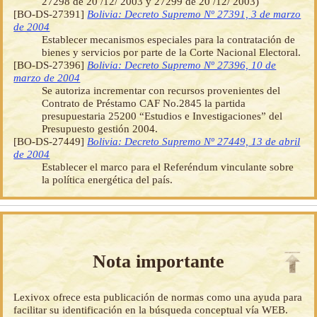
27298 de 20 /12/ 2003 y 27299 de 20 /12/ 2003)
[BO-DS-27391]
Bolivia: Decreto Supremo Nº 27391, 3 de marzo
de 2004
Establecer mecanismos especiales para la contratación de
bienes y servicios por parte de la Corte Nacional Electoral.
[BO-DS-27396]
Bolivia: Decreto Supremo Nº 27396, 10 de
marzo de 2004
Se autoriza incrementar con recursos provenientes del
Contrato de Préstamo CAF No.2845 la partida
presupuestaria 25200 “Estudios e Investigaciones” del
Presupuesto gestión 2004.
[BO-DS-27449]
Bolivia: Decreto Supremo Nº 27449, 13 de abril
de 2004
Establecer el marco para el Referéndum vinculante sobre
la política energética del país.
Nota importante
Lexivox ofrece esta publicación de normas como una ayuda para
facilitar su identificación en la búsqueda conceptual vía WEB.