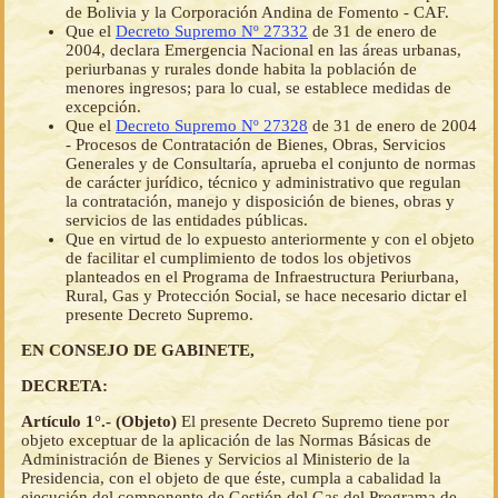
de Bolivia y la Corporación Andina de Fomento - CAF.
Que el
Decreto Supremo Nº 27332
de 31 de enero de
2004, declara Emergencia Nacional en las áreas urbanas,
periurbanas y rurales donde habita la población de
menores ingresos; para lo cual, se establece medidas de
excepción.
Que el
Decreto Supremo Nº 27328
de 31 de enero de 2004
- Procesos de Contratación de Bienes, Obras, Servicios
Generales y de Consultaría, aprueba el conjunto de normas
de carácter jurídico, técnico y administrativo que regulan
la contratación, manejo y disposición de bienes, obras y
servicios de las entidades públicas.
Que en virtud de lo expuesto anteriormente y con el objeto
de facilitar el cumplimiento de todos los objetivos
planteados en el Programa de Infraestructura Periurbana,
Rural, Gas y Protección Social, se hace necesario dictar el
presente Decreto Supremo.
EN CONSEJO DE GABINETE,
DECRETA:
Artículo 1°.- (Objeto)
El presente Decreto Supremo tiene por
objeto exceptuar de la aplicación de las Normas Básicas de
Administración de Bienes y Servicios al Ministerio de la
Presidencia, con el objeto de que éste, cumpla a cabalidad la
ejecución del componente de Gestión del Gas del Programa de