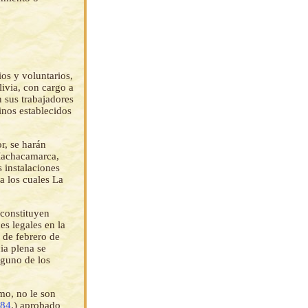
os y voluntarios,
livia, con cargo a
n sus trabajadores
inos establecidos
r, se harán
 Machacamarca,
 instalaciones
a los cuales La
 constituyen
es legales en la
 de febrero de
ia plena se
nguno de los
mo, no le son
 84
.) aprobado