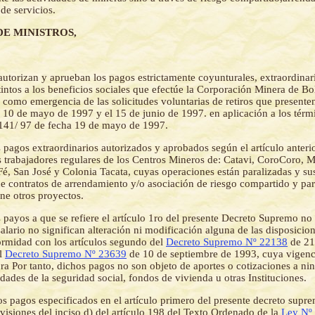
de servicios.
DE MINISTROS,
autorizan y aprueban los pagos estrictamente coyunturales, extraordinari
tintos a los beneficios sociales que efectúe la Corporación Minera de Bo
 como emergencia de las solicitudes voluntarias de retiros que presente
l 10 de mayo de 1997 y el 15 de junio de 1997. en aplicación a los térm
-141/ 97 de fecha 19 de mayo de 1997.
 pagos extraordinarios autorizados y aprobados según el artículo anterio
os trabajadores regulares de los Centros Mineros de: Catavi, CoroCoro,
é, San José y Colonia Tacata, cuyas operaciones están paralizadas y sus
de contratos de arrendamiento y/o asociación de riesgo compartido y par
e otros proyectos.
 payos a que se refiere el artículo 1ro del presente Decreto Supremo no
lario no significan alteración ni modificación alguna de las disposicion
ormidad con los artículos segundo del
Decreto Supremo Nº 22138
de 21
el
Decreto Supremo Nº 23639
de 10 de septiembre de 1993, cuya vigenc
ora Por tanto, dichos pagos no son objeto de aportes o cotizaciones a ni
dades de la seguridad social, fondos de vivienda u otras Instituciones.
os pagos especificados en el artículo primero del presente decreto supre
evisiones del inciso d) del artículo 198 del Texto Ordenado de la
Ley Nº