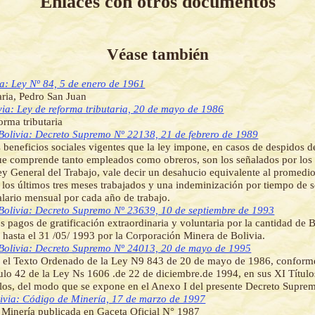
Enlaces con otros documentos
Véase también
ia: Ley Nº 84, 5 de enero de 1961
ria, Pedro San Juan
via: Ley de reforma tributaria, 20 de mayo de 1986
orma tributaria
Bolivia: Decreto Supremo Nº 22138, 21 de febrero de 1989
 beneficios sociales vigentes que la ley impone, en casos de despidos d
e comprende tanto empleados como obreros, son los señalados por los 
ey General del Trabajo, vale decir un desahucio equivalente al promedio
e los últimos tres meses trabajados y una indeminización por tiempo de s
alario mensual por cada año de trabajo.
Bolivia: Decreto Supremo Nº 23639, 10 de septiembre de 1993
s pagos de gratificación extraordinaria y voluntaria por la cantidad de
 hasta el 31 /05/ 1993 por la Corporación Minera de Bolivia.
Bolivia: Decreto Supremo Nº 24013, 20 de mayo de 1995
 el Texto Ordenado de la Ley N9 843 de 20 de mayo de 1986, conforme
culo 42 de la Ley Ns 1606 .de 22 de diciembre.de 1994, en sus XI Título
los, del modo que se expone en el Anexo I del presente Decreto Supre
ivia: Código de Minería, 17 de marzo de 1997
Minería publicada en Gaceta Oficial N° 1987