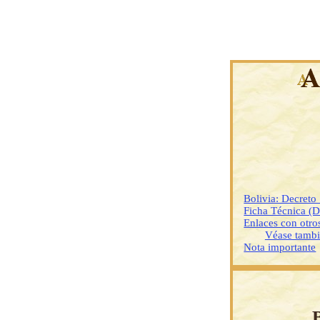
Bolivia: Decret
Ficha Técnica (
Enlaces con otr
Véase tamb
Nota importante