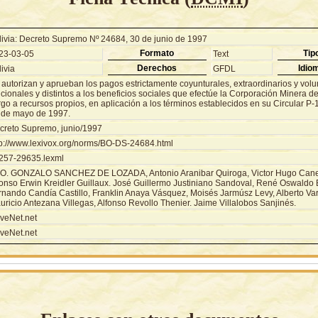
livia: Decreto Supremo Nº 24684, 30 de junio de 1997
Formato
Tip
23-03-05
Text
Derechos
Idio
ivia
GFDL
autorizan y aprueban los pagos estrictamente coyunturales, extraordinarios y volun
cionales y distintos a los beneficios sociales que efectúe la Corporación Minera de
go a recursos propios, en aplicación a los términos establecidos en su Circular P
 de mayo de 1997.
creto Supremo, junio/1997
tp://www.lexivox.org/norms/BO-DS-24684.html
257-29635.lexml
O. GONZALO SANCHEZ DE LOZADA, Antonio Aranibar Quiroga, Victor Hugo Canel
fonso Erwin Kreidler Guillaux. José Guillermo Justiniano Sandoval, René Oswaldo 
rnando Candía Castillo, Franklin Anaya Vásquez, Moisés Jarmúsz Levy, Alberto Va
ricio Antezana Villegas, Alfonso Revollo Thenier. Jaime Villalobos Sanjinés.
veNet.net
veNet.net