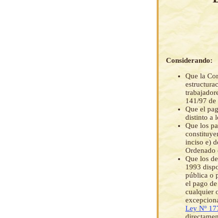
Considerando:
Que la Cor
estructura
trabajador
141/97 de
Que el pag
distinto a 
Que los pa
constituye
inciso e) d
Ordenado 
Que los d
1993 dispo
pública o 
el pago de
cualquier 
excepciona
Ley Nº 17
directamen