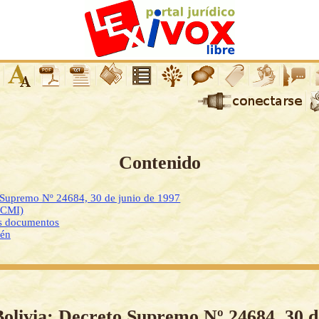
Contenido
o Supremo Nº 24684, 30 de junio de 1997
DCMI)
os documentos
ién
Bolivia: Decreto Supremo Nº 24684, 30 d