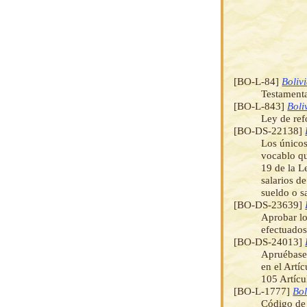
[BO-L-84]
Boliv
Testamenta
[BO-L-843]
Boli
Ley de ref
[BO-DS-22138]
Los únicos
vocablo qu
19 de la L
salarios d
sueldo o s
[BO-DS-23639]
Aprobar lo
efectuados
[BO-DS-24013]
Apruébase
en el Artí
105 Artícu
[BO-L-1777]
Bol
Código de 