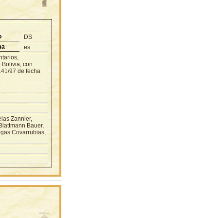
o
DS
ma
es
tarios,
 Bolivia, con
-141/97 de fecha
as Zannier,
Blattmann Bauer,
rgas Covarrubias,