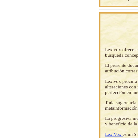
Lexivox ofrece e
búsqueda concep
El presente docu
atribución corre
Lexivox procura 
alteraciones con 
perfección en nu
Toda sugerencia p
metainformación,
La progresiva me
y beneficio de l
LexiVox
es un
S