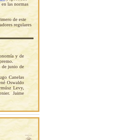
 en las normas
rimero de este
adores regulares
conomía y de
upremo.
s de junio de
go Canelas
René Oswaldo
armúsz Levy,
nier. Jaime