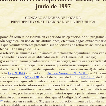
junio de 1997
GONZALO SANCHEZ DE LOZADA
PRESIDENTE CONSTITUCIONAL DE LA REPUBLICA
poración Minera de Bolivia en el periodo de ejecución de su programa 
ción orgánica, en uso de sus atribuciones, efectuará pagos extraordinario
es que voluntariamente presenten sus solicitudes de retiro de acuerdo a 
 fecha 19 de mayo de 1997.
o referido se enmarca en un ámbito estrictamente coyuntural, toda vez 
los beneficios sociales establecidos en la Ley General del Trabajo;
gos extraordinarios y voluntarios, por su origen, naturaleza y característ
n remuneración principal ni accesoria que estuviese comprendida en los
el artículo 13 del Código de Seguridad Social ni en el inciso d) del artí
de la
Ley Nº 843
aprobado por
Decreto Supremo Nº 24013
de 20 de ma
ecretos supremos
Nº 22138
de 21 de febrero de 1989 y
Nº 23639
de 10 
nen que los pagos adicionales concedidos voluntariamente por cualqui
privada a sus trabajadores no importa modificación del contexto legal 
 beneficios ti constituye precedente para fundar reclamaciones judiciale
otro motivo, por tratarse de pagos voluntarios que la parte patronal con
lmente por razones empresariales; que el Código de Minería, promulga
77
establece en su artículo 91, que la corporación minera de Bolivia no 
te las actividades de mineras sino a través de riesgo compartido,arrend