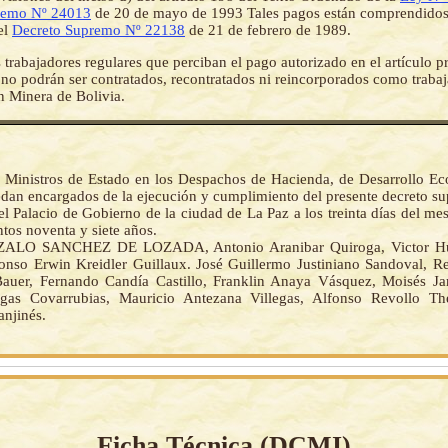
remo Nº 24013
de 20 de mayo de 1993 Tales pagos están comprendidos
el
Decreto Supremo Nº 22138
de 21 de febrero de 1989.
 trabajadores regulares que perciban el pago autorizado en el artículo p
no podrán ser contratados, recontratados ni reincorporados como trabaj
n Minera de Bolivia.
 Ministros de Estado en los Despachos de Hacienda, de Desarrollo E
edan encargados de la ejecución y cumplimiento del presente decreto s
l Palacio de Gobierno de la ciudad de La Paz a los treinta días del me
tos noventa y siete años.
ALO SANCHEZ DE LOZADA, Antonio Aranibar Quiroga, Victor Hu
fonso Erwin Kreidler Guillaux. José Guillermo Justiniano Sandoval, 
auer, Fernando Candía Castillo, Franklin Anaya Vásquez, Moisés J
gas Covarrubias, Mauricio Antezana Villegas, Alfonso Revollo The
anjinés.
Ficha Técnica (
DCMI
)