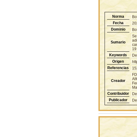
Norma
Bo
Fecha
20
Dominio
Bol
Se 
adi
Sumario
car
19
Keywords
De
Origen
ht
Referencias
15
FD
Al
Creador
Fe
Mau
Contribuidor
De
Publicador
De