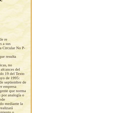
de re
s a sus
la Circular No P-
que resulta
icas, no
 alcances del
culo 19 del Texto
yo de 1995:
de septiembre de
er empresa
vigente que norma
s por analogía o
cede
do mediante la
realizará
amiento o