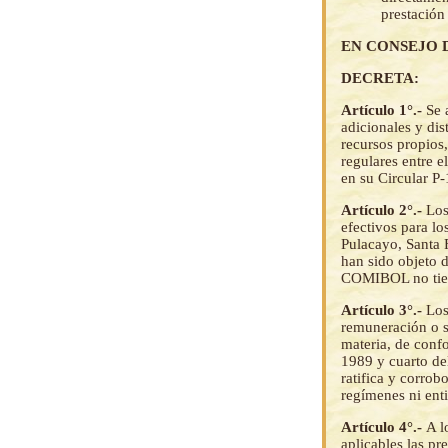
prestación 
EN CONSEJO 
DECRETA:
Artículo 1°.-
Se 
adicionales y dis
recursos propios,
regulares entre e
en su Circular P
Artículo 2°.-
Los
efectivos para l
Pulacayo, Santa F
han sido objeto 
COMIBOL no tien
Artículo 3°.-
Los
remuneración o sa
materia, de conf
1989 y cuarto d
ratifica y corrob
regímenes ni enti
Artículo 4°.-
A l
aplicables las pr