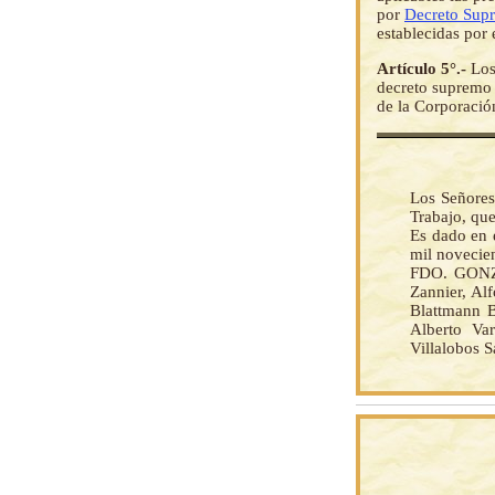
por
Decreto Sup
establecidas por 
Artículo 5°.-
Los
decreto supremo 
de la Corporació
Los Señores
Trabajo, qu
Es dado en e
mil novecien
FDO. GONZ
Zannier, Al
Blattmann B
Alberto Var
Villalobos S