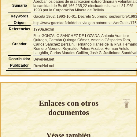
Aprobar los pagos de gratificación extraordinaria y voluntaria 
Sumario
la cantidad de Bs.66,166,235,22 efectuados hasta el 31 /05/
1993 por la Corporación Minera de Bolivia.
Keywords
Gaceta 1802, 1993-10-01, Decreto Supremo, septiembre/199
Origen
http://www.gacetaoficialdebolivia.gob.bo/normas/verGratis/17
Referencias
1990a.lexml
Fdo. GONZALO SANCHEZ DE LOZADA, Antonio Araníbar
Quiroga, Germán Quiroga Gómez, Antonio Céspedes Toro,
Creador
Carlos Sánchez Berzain, Fernando Illanes de la Riva, Fernan
Romero Moreno, Reynaldo Peters Arzabe, Herman Antelo
Laughlin, Carlos Morales Guillén, José G. Justiniano Sandóval
Contribuidor
DeveNet.net
Publicador
DeveNet.net
Enlaces con otros
documentos
Véase también