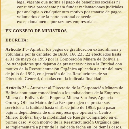
legal vigente que norma el pago de beneficios sociales ni
constituye precedente para fundar reclamaciones judiciales
por analogía o cualquier otro motivo por tratarse de pagos
voluntarios que la parte patronal concede
excepcionalmente por razones empresariales.
EN CONSEJO DE MINISTROS,
DECRETA:
Artículo 1°.-
Aprobar los pagos de gratificación extraordinaria y
voluntaria por la cantidad de Bs.66.166.235.22 efectuados hasta
el 31 de mayo de 1993 por la Corporación Minera de Bolivia a
los trabajadores que dejaron de prestar servicios a la Entidad con
motivo de la Reestructuración Orgánica aplicada a partir del mes
de julio de 1992, en ejecución de las Resoluciones de su
Directorio General, dictadas con la indicada finalidad.
Artículo 2°.-
Autorizar al Directorio de la Corporación Minera de
Bolivia continuar concediendo a los trabajadores de la Empresa
Minera de Bolívar, de la Empresa Minera San José, Agencia
Oruro y Oficina Matriz de La Paz que dejen de prestar sus
servicios a la Entidad hasta el 31 de julio de 1993, para pasar
bajo la dependencia de una empresa que operará el Centro
Minero Bolívar bajo la modalidad de Riesgo Compartido en el
primer caso, y con motivo de la Reestructuración Orgánica que
se implementará a partir de la indicada fecha en los demás casos,