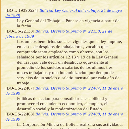
[BO-L-19390524]
Bolivia: Ley General del Trabajo, 24 de mayo
de 1939
Ley General del Trabajo.-- Pónese en vigencia a partir de
la fecha.
[BO-DS-22138]
Bolivia: Decreto Supremo Nº 22138, 21 de
febrero de 1989
Los únicos beneficios sociales vigentes que la ley impone,
en casos de despidos de trabajadores, vocablo que
comprende tanto empleados como obreros, son los
señalados por los artículos 12,13 y 19 de la Ley General
del Trabajo, vale decir un desahucio equivalente al
promedio de los sueldos o salarios de los últimos tres
meses trabajados y una indeminización por tiempo de
servicios de un sueldo o salario mensual por cada año de
trabajo.
[BO-DS-22407]
Bolivia: Decreto Supremo Nº 22407, 11 de enero
de 1990
Politicas de accion para consolidar la estabilidad y
promover el crecimiento economico, el empleo, el
desarrollo social y la modernizacion del Estado
[BO-DS-22408]
Bolivia: Decreto Supremo Nº 22408, 11 de enero
de 1990
La Corporación Minera de Bolivia realizará sus actividades