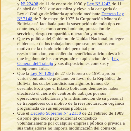
y
Nº 22408
de 11 de enero de 1990 y
Ley Nº 1243
de 11
de abril de 1991 que actualiza y eleva a la categoría de
Ley el Código de Minería aprobado mediante
Decreto Ley
Nº 7148
de 7 de mayo de 1975 la Corporación Minera de
Bolivia está facultada para la suscripción de todo tipo en
contratos, tales como arrendamiento, prestación de
servicios, riesgo compartido, operación y otros.
Que es política del Gobierno de Unidad Nacional proteger
el bienestar de los trabajadores que sean retirados con
motivo de la disminución del personal por
reestructuración, concediendo beneficios adicionales a los
que legalmente los corresponde en aplicación de la
Ley
General del Trabajo
y sus disposiciones conexas y
complementarias.
Que la
Ley Nº 1296
de 27 de febrero de 1991 aprobó
varios contratos de préstamo en favor de la República de
Bolivia, los cuales condicionan algunos tramos de
desembolso, a que el Estado boliviano demuestre haber
efectuado el cierre de centros de trabajos por sus
operaciones deficitarias y/o la disminución de su personal
de trabajadores con motivo de la reestructuración orgánica
programada de sus empresas públicas.
Que el
Decreto Supremo Nº 22138
de 21 Febrero de 1989
dispone que todo pago adicional concedido
voluntariamente por cualquier empresa pública o privada a
sus trabajadores no importa modificación del contexto