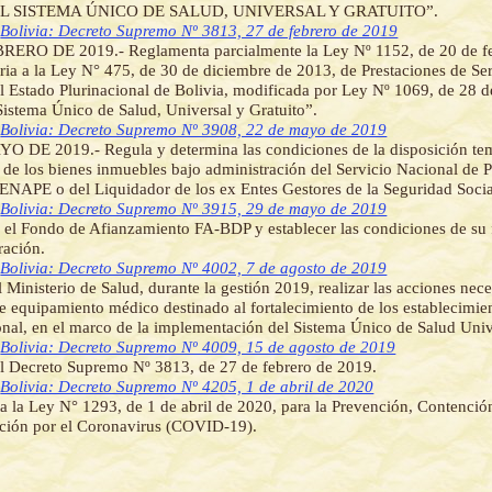
L SISTEMA ÚNICO DE SALUD, UNIVERSAL Y GRATUITO”.
]
Bolivia: Decreto Supremo Nº 3813, 27 de febrero de 2019
RERO DE 2019.- Reglamenta parcialmente la Ley Nº 1152, de 20 de fe
ria a la Ley N° 475, de 30 de diciembre de 2013, de Prestaciones de Se
el Estado Plurinacional de Bolivia, modificada por Ley Nº 1069, de 28
Sistema Único de Salud, Universal y Gratuito”.
]
Bolivia: Decreto Supremo Nº 3908, 22 de mayo de 2019
O DE 2019.- Regula y determina las condiciones de la disposición te
de los bienes inmuebles bajo administración del Servicio Nacional de P
ENAPE o del Liquidador de los ex Entes Gestores de la Seguridad Socia
]
Bolivia: Decreto Supremo Nº 3915, 29 de mayo de 2019
 el Fondo de Afianzamiento FA-BDP y establecer las condiciones de su
ración.
]
Bolivia: Decreto Supremo Nº 4002, 7 de agosto de 2019
l Ministerio de Salud, durante la gestión 2019, realizar las acciones nece
e equipamiento médico destinado al fortalecimiento de los establecimie
onal, en el marco de la implementación del Sistema Único de Salud Univ
]
Bolivia: Decreto Supremo Nº 4009, 15 de agosto de 2019
l Decreto Supremo Nº 3813, de 27 de febrero de 2019.
]
Bolivia: Decreto Supremo Nº 4205, 1 de abril de 2020
 la Ley N° 1293, de 1 de abril de 2020, para la Prevención, Contenció
cción por el Coronavirus (COVID-19).