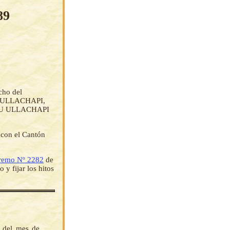
89
cho del
s: ULLACHAPI,
U ULLACHAPI
, con el Cantón
remo Nº 2282
de
 y fijar los hitos
a del mes de