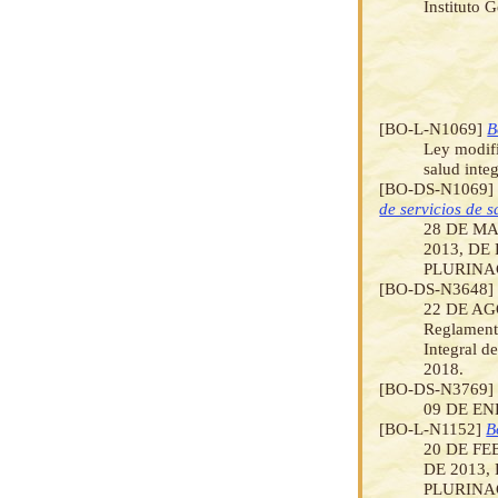
Instituto 
[BO-L-N1069]
B
Ley modifi
salud inte
[BO-DS-N1069
de servicios de 
28 DE MA
2013, D
PLURINA
[BO-DS-N3648
22 DE AGO
Reglamento
Integral d
2018.
[BO-DS-N3769
09 DE ENE
[BO-L-N1152]
B
20 DE FE
DE 2013
PLURINAC