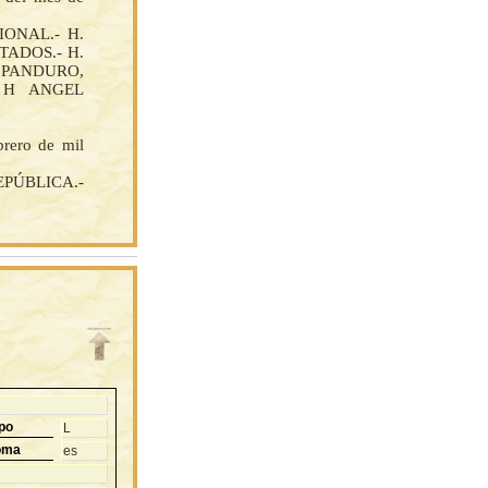
ONAL.- H.
ADOS.- H.
A PANDURO,
.- H ANGEL
brero de mil
EPÚBLICA.-
po
L
oma
es