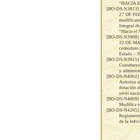
“HACIA E
[BO-DS-N3813
27 DE FEB
modificato
Integral d
“Hacia el 
[BO-DS-N3908
22 DE MAY
comodato, 
Estado – S
[BO-DS-N3915
Constituye
y administ
[BO-DS-N4002
Autoriza a
dotación d
nivel naci
[BO-DS-N4009
Modifica e
[BO-DS-N4205
Reglamenta
de la Infe