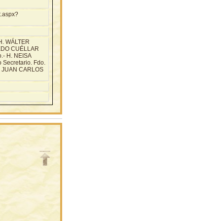
t.aspx?
H. WÁLTER
REDO CUÉLLAR
.- H. NEISA
ecretario. Fdo.
- JUAN CARLOS