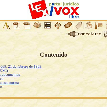
Contenido
1069, 21 de febrero de 1989
DCMI)
os documentos
ién
 a esta norma
or