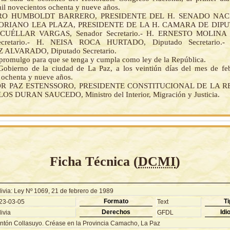
mil novecientos ochenta y nueve años.
CIRO HUMBOLDT BARRERO, PRESIDENTE DEL H. SENADO NACI
ORIANO LEA PLAZA, PRESIDENTE DE LA H. CAMARA DE DIPUT
UÉLLAR VARGAS, Senador Secretario.- H. ERNESTO MOLIN
ecretario.- H. NEISA ROCA HURTADO, Diputado Secretario
ALVARADO, Diputado Secretario.
a promulgo para que se tenga y cumpla como ley de la República.
Gobierno de la ciudad de La Paz, a los veintiún días del mes de fe
 ochenta y nueve años.
OR PAZ ESTENSSORO, PRESIDENTE CONSTITUCIONAL DE LA R
S DURAN SAUCEDO, Ministro del Interior, Migración y Justicia.
Ficha Técnica (
DCMI
)
livia: Ley Nº 1069, 21 de febrero de 1989
Formato
Ti
23-03-05
Text
Derechos
Idi
ivia
GFDL
ntón Collasuyo. Créase en la Provincia Camacho, La Paz