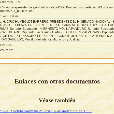
y, febrero/1989
tp://www.vicepresidencia.gob.bo/Inicio/tabid/36/ctl/wsqverbusqueda/mid/435/Defaul
_base=2&id_busca=1069
01-4031.lexml
o. H. CIRO HUMBOLDT BARRERO, PRESIDENTE DEL H. SENADO NACIONAL.- 
RIANO LEA PLAZA, PRESIDENTE DE LA H. CAMARA DE DIPUTADOS.- H. ALF
RGAS, Senador Secretario.- H. ERNESTO MOLINA PANDURO, Senador Secretario
CA HURTADO, Diputado Secretario.- H ANGEL GUTIERREZ ALVARADO, Diputado S
CTOR PAZ ESTENSSORO, PRESIDENTE CONSTITUCIONAL DE LA REPÚBLICA.
RAN SAUCEDO, Ministro del Interior, Migración y Justicia.
veNet.net
veNet.net
Enlaces con otros documentos
Véase también
olivia: Decreto Supremo Nº 2282, 5 de diciembre de 1950