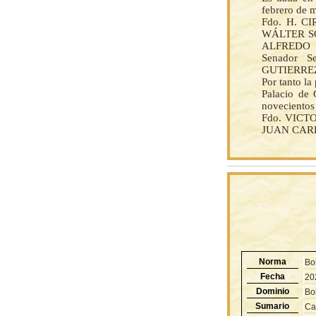
febrero de 
Fdo. H. 
WÁLTER S
ALFREDO C
Senador S
GUTIERREZ 
Por tanto l
Palacio de 
novecientos
Fdo. VICT
JUAN CARLO
Norma
Bo
Fecha
20
Dominio
Bol
Sumario
Ca