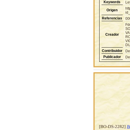
Keywords
Le
ht
Origen
id
Referencias
00
Fd
SO
VA
Creador
RO
VI
DU
Contribuidor
De
Publicador
De
[BO-DS-2282]
B