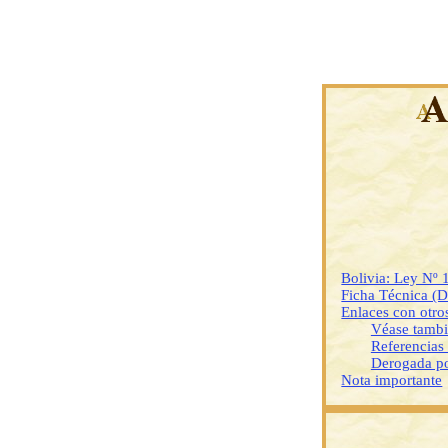
Bolivia: Ley Nº 
Ficha Técnica (
Enlaces con otr
Véase tamb
Referencias
Derogada p
Nota importante