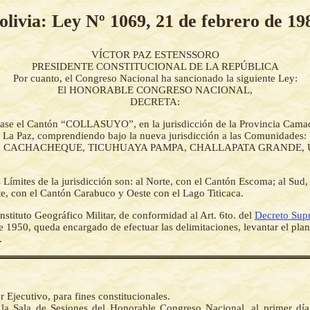
olivia: Ley Nº 1069, 21 de febrero de 19
VÍCTOR PAZ ESTENSSORO
PRESIDENTE CONSTITUCIONAL DE LA REPÚBLICA
Por cuanto, el Congreso Nacional ha sancionado la siguiente Ley:
El HONORABLE CONGRESO NACIONAL,
DECRETA:
ase el Cantón “COLLASUYO”, en la jurisdicción de la Provincia Cama
 La Paz, comprendiendo bajo la nueva jurisdicción a las Comunidade
, CACHACHEQUE, TICUHUAYA PAMPA, CHALLAPATA GRANDE, 
 Límites de la jurisdicción son: al Norte, con el Cantón Escoma; al Sud
te, con el Cantón Carabuco y Oeste con el Lago Titicaca.
Instituto Geográfico Militar, de conformidad al Art. 6to. del
Decreto Sup
 1950, queda encargado de efectuar las delimitaciones, levantar el plano
.
r Ejecutivo, para fines constitucionales.
la Sala de Sesiones del Honorable Congreso Nacional, al primer dí