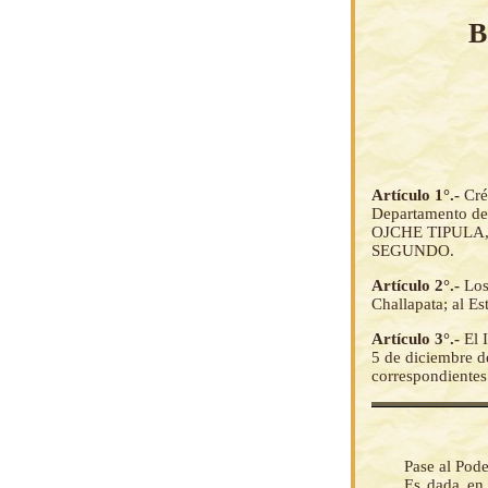
B
Artículo 1°.-
Cré
Departamento de
OJCHE TIPULA
SEGUNDO.
Artículo 2°.-
Los
Challapata; al Es
Artículo 3°.-
El 
5 de diciembre de
correspondientes
Pase al Pode
Es dada en 