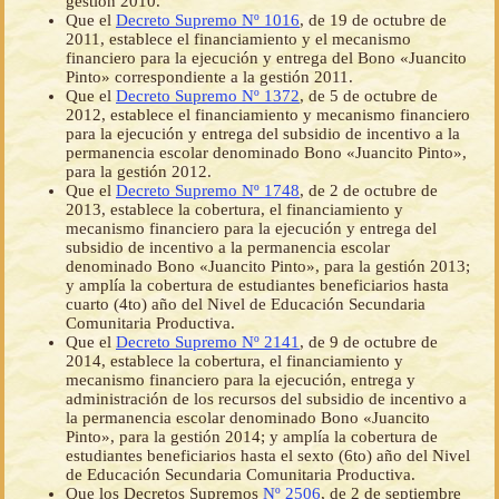
gestión 2010.
Que el
Decreto Supremo Nº 1016
, de 19 de octubre de
2011, establece el financiamiento y el mecanismo
financiero para la ejecución y entrega del Bono «Juancito
Pinto» correspondiente a la gestión 2011.
Que el
Decreto Supremo Nº 1372
, de 5 de octubre de
2012, establece el financiamiento y mecanismo financiero
para la ejecución y entrega del subsidio de incentivo a la
permanencia escolar denominado Bono «Juancito Pinto»,
para la gestión 2012.
Que el
Decreto Supremo Nº 1748
, de 2 de octubre de
2013, establece la cobertura, el financiamiento y
mecanismo financiero para la ejecución y entrega del
subsidio de incentivo a la permanencia escolar
denominado Bono «Juancito Pinto», para la gestión 2013;
y amplía la cobertura de estudiantes beneficiarios hasta
cuarto (4to) año del Nivel de Educación Secundaria
Comunitaria Productiva.
Que el
Decreto Supremo Nº 2141
, de 9 de octubre de
2014, establece la cobertura, el financiamiento y
mecanismo financiero para la ejecución, entrega y
administración de los recursos del subsidio de incentivo a
la permanencia escolar denominado Bono «Juancito
Pinto», para la gestión 2014; y amplía la cobertura de
estudiantes beneficiarios hasta el sexto (6to) año del Nivel
de Educación Secundaria Comunitaria Productiva.
Que los Decretos Supremos
Nº 2506
, de 2 de septiembre