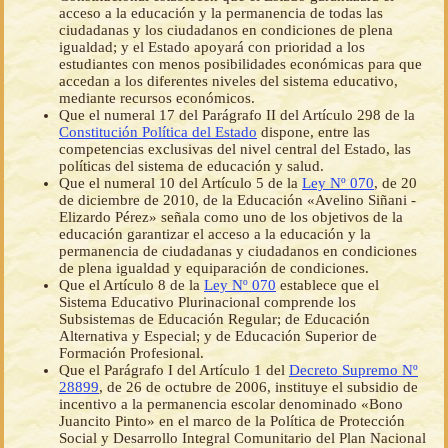
acceso a la educación y la permanencia de todas las
ciudadanas y los ciudadanos en condiciones de plena
igualdad; y el Estado apoyará con prioridad a los
estudiantes con menos posibilidades económicas para que
accedan a los diferentes niveles del sistema educativo,
mediante recursos económicos.
Que el numeral 17 del Parágrafo II del Artículo 298 de la
Constitución Política del Estado
dispone, entre las
competencias exclusivas del nivel central del Estado, las
políticas del sistema de educación y salud.
Que el numeral 10 del Artículo 5 de la
Ley Nº 070
, de 20
de diciembre de 2010, de la Educación «Avelino Siñani -
Elizardo Pérez» señala como uno de los objetivos de la
educación garantizar el acceso a la educación y la
permanencia de ciudadanas y ciudadanos en condiciones
de plena igualdad y equiparación de condiciones.
Que el Artículo 8 de la
Ley Nº 070
establece que el
Sistema Educativo Plurinacional comprende los
Subsistemas de Educación Regular; de Educación
Alternativa y Especial; y de Educación Superior de
Formación Profesional.
Que el Parágrafo I del Artículo 1 del
Decreto Supremo Nº
28899
, de 26 de octubre de 2006, instituye el subsidio de
incentivo a la permanencia escolar denominado «Bono
Juancito Pinto» en el marco de la Política de Protección
Social y Desarrollo Integral Comunitario del Plan Nacional