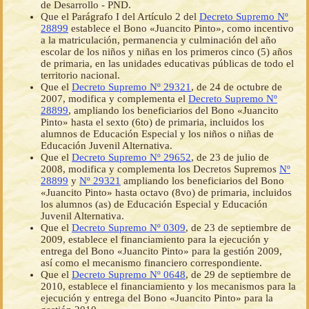
de Desarrollo - PND.
Que el Parágrafo I del Artículo 2 del
Decreto Supremo Nº
28899
establece el Bono «Juancito Pinto», como incentivo
a la matriculación, permanencia y culminación del año
escolar de los niños y niñas en los primeros cinco (5) años
de primaria, en las unidades educativas públicas de todo el
territorio nacional.
Que el
Decreto Supremo Nº 29321
, de 24 de octubre de
2007, modifica y complementa el
Decreto Supremo Nº
28899
, ampliando los beneficiarios del Bono «Juancito
Pinto» hasta el sexto (6to) de primaria, incluidos los
alumnos de Educación Especial y los niños o niñas de
Educación Juvenil Alternativa.
Que el
Decreto Supremo Nº 29652
, de 23 de julio de
2008, modifica y complementa los Decretos Supremos
Nº
28899
y
Nº 29321
ampliando los beneficiarios del Bono
«Juancito Pinto» hasta octavo (8vo) de primaria, incluidos
los alumnos (as) de Educación Especial y Educación
Juvenil Alternativa.
Que el
Decreto Supremo Nº 0309
, de 23 de septiembre de
2009, establece el financiamiento para la ejecución y
entrega del Bono «Juancito Pinto» para la gestión 2009,
así como el mecanismo financiero correspondiente.
Que el
Decreto Supremo Nº 0648
, de 29 de septiembre de
2010, establece el financiamiento y los mecanismos para la
ejecución y entrega del Bono «Juancito Pinto» para la