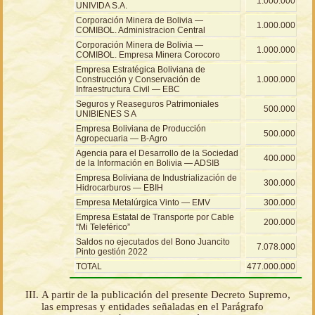
1.000.000
UNIVIDA S.A.
Corporación Minera de Bolivia —
1.000.000
COMIBOL. Administracion Central
Corporación Minera de Bolivia —
1.000.000
COMIBOL. Empresa Minera Corocoro
Empresa Estratégica Boliviana de
Construcción y Conservación de
1.000.000
Infraestructura Civil — EBC
Seguros y Reaseguros Patrimoniales
500.000
UNIBIENES S A
Empresa Boliviana de Producción
500.000
Agropecuaria — B-Agro
Agencia para el Desarrollo de la Sociedad
400.000
de la Información en Bolivia — ADSIB
Empresa Boliviana de Industrialización de
300.000
Hidrocarburos — EBIH
Empresa Metalúrgica Vinto — EMV
300.000
Empresa Estatal de Transporte por Cable
200.000
“Mi Teleférico”
Saldos no ejecutados del Bono Juancito
7.078.000
Pinto gestión 2022
TOTAL
477.000.000
A partir de la publicación del presente Decreto Supremo,
las empresas y entidades señaladas en el Parágrafo