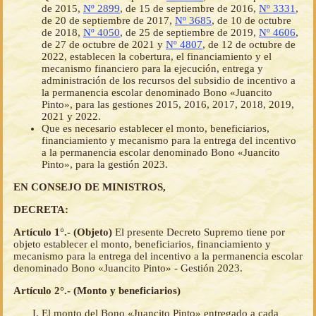
de 2015,
Nº 2899
, de 15 de septiembre de 2016,
Nº 3331
,
de 20 de septiembre de 2017,
Nº 3685
, de 10 de octubre
de 2018,
Nº 4050
, de 25 de septiembre de 2019,
Nº 4606
,
de 27 de octubre de 2021 y
Nº 4807
, de 12 de octubre de
2022, establecen la cobertura, el financiamiento y el
mecanismo financiero para la ejecución, entrega y
administración de los recursos del subsidio de incentivo a
la permanencia escolar denominado Bono «Juancito
Pinto», para las gestiones 2015, 2016, 2017, 2018, 2019,
2021 y 2022.
Que es necesario establecer el monto, beneficiarios,
financiamiento y mecanismo para la entrega del incentivo
a la permanencia escolar denominado Bono «Juancito
Pinto», para la gestión 2023.
EN CONSEJO DE MINISTROS,
DECRETA:
Artículo 1°.- (Objeto)
El presente Decreto Supremo tiene por
objeto establecer el monto, beneficiarios, financiamiento y
mecanismo para la entrega del incentivo a la permanencia escolar
denominado Bono «Juancito Pinto» - Gestión 2023.
Artículo 2°.- (Monto y beneficiarios)
El monto del Bono «Juancito Pinto» entregado a cada