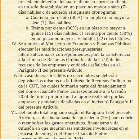
precedente deberán efectuar el depósito correspondiente
en un solo desembolso en un plazo no mayor a siete (7)
días hábiles o de acuerdo al siguiente cronograma:
Cuarenta por ciento (40%) en un plazo no mayor a
siete (7) días hábiles;
Treinta por ciento (30%) en un plazo no mayor a
quince (15) días hábiles; c) Treinta por ciento (30%)
en un plazo no mayor a veintidós (22) días hábiles.
Se autoriza al Ministerio de Economía y Finanzas Públicas
efectuar las modificaciones presupuestarias
interinstitucionales correspondientes, para la transferencia
a la Libreta de Recursos Ordinarios de la CUT, de los
recursos de las empresas y entidades señaladas en el
Parágrafo II del presente Artículo.
En caso de existir saldos no ejecutados, se deberán
depositar los mismos en la Libreta de Recursos Ordinarios
de la CUT, los cuales formarán parte del financiamiento
del Bono «Juancito Pinto» correspondiente a la Gestión
2024 de forma proporcional al aporte realizado por las
empresas y entidades detalladas en el inciso b) Parágrafo II
del presente Artículo.
Del monto total asignado según el Parágrafo I del presente
Artículo, se destinará hasta dos por ciento (2%) para cubrir
o reembolsar los gastos operativos, financieros y de
difusión en que incurran las entidades involucradas en el
proceso de entrega del Bono «Juancito Pinto»
correspondiente a la gestión 2023.