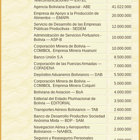
Telecomunicaciones — ENTEL
Agencia Boliviana Espacial - ABE
41.022.000
Empresa de Apoyo a la Producción de
20.000.000
Alimentos — EMAPA
Servicio de Desarrollo de las Empresas
12.000.000
Públicas Productivas - SEDEM
Administración de Servicios Portuarios -
10.000.000
Bolivia — ASP-B
Corporación Minera de Bolivia —
10.000.000
COMIBOL. Empresa Minera Huanuni
Banco Unión S.A
8.500.000
Corporación de las Fuerzas Armadas —
7.000.000
COFADENA
Depósitos Aduaneros Bolivianos — DAB
5.500.000
Corporación Minera de Bolivia —
5.000.000
COMIBOL. Empresa Minera Colquiri
Boliviana de Aviacion — BoA
4.000.000
Editorial del Estado Plurinacional de
3.500.000
Bolivia — EDITORIAL
Transportes Aéreos Bolivianos — TAB
2.600.000
Banco de Desarrollo Productivo Sociedad
2.600.000
Anónima Mixta — BDP - SAM.
Navegacion Aérea y Aeropuertos
2.000.000
Bolivianos — NAABOL
Seguros y Reaseguros Personales