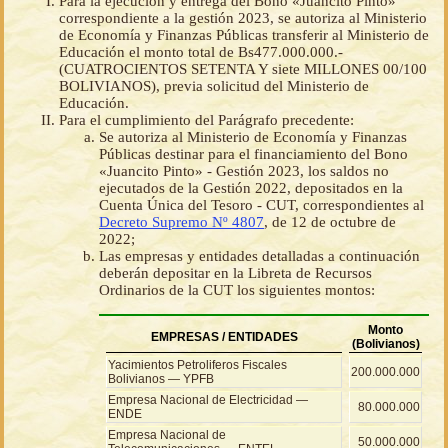
Para la ejecución y entrega del Bono «Juancito Pinto»
correspondiente a la gestión 2023, se autoriza al Ministerio
de Economía y Finanzas Públicas transferir al Ministerio de
Educación el monto total de Bs477.000.000.-
(CUATROCIENTOS SETENTA Y siete MILLONES 00/100
BOLIVIANOS), previa solicitud del Ministerio de
Educación.
Para el cumplimiento del Parágrafo precedente:
Se autoriza al Ministerio de Economía y Finanzas
Públicas destinar para el financiamiento del Bono
«Juancito Pinto» - Gestión 2023, los saldos no
ejecutados de la Gestión 2022, depositados en la
Cuenta Única del Tesoro - CUT, correspondientes al
Decreto Supremo Nº 4807
, de 12 de octubre de
2022;
Las empresas y entidades detalladas a continuación
deberán depositar en la Libreta de Recursos
Ordinarios de la CUT los siguientes montos:
Monto
EMPRESAS / ENTIDADES
(Bolivianos)
Yacimientos Petroliferos Fiscales
200.000.000
Bolivianos — YPFB
Empresa Nacional de Electricidad —
80.000.000
ENDE
Empresa Nacional de
50.000.000