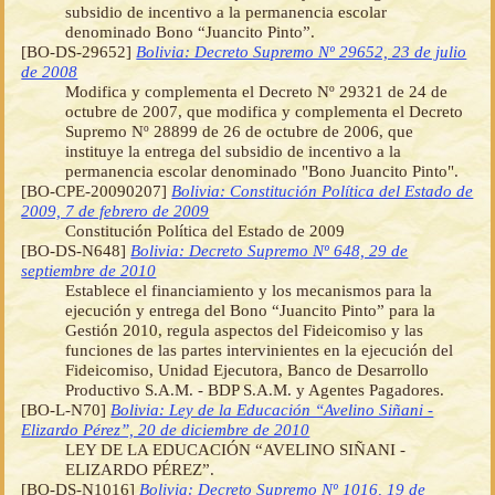
subsidio de incentivo a la permanencia escolar
denominado Bono “Juancito Pinto”.
[BO-DS-29652]
Bolivia: Decreto Supremo Nº 29652, 23 de julio
de 2008
Modifica y complementa el Decreto Nº 29321 de 24 de
octubre de 2007, que modifica y complementa el Decreto
Supremo Nº 28899 de 26 de octubre de 2006, que
instituye la entrega del subsidio de incentivo a la
permanencia escolar denominado "Bono Juancito Pinto".
[BO-CPE-20090207]
Bolivia: Constitución Política del Estado de
2009, 7 de febrero de 2009
Constitución Política del Estado de 2009
[BO-DS-N648]
Bolivia: Decreto Supremo Nº 648, 29 de
septiembre de 2010
Establece el financiamiento y los mecanismos para la
ejecución y entrega del Bono “Juancito Pinto” para la
Gestión 2010, regula aspectos del Fideicomiso y las
funciones de las partes intervinientes en la ejecución del
Fideicomiso, Unidad Ejecutora, Banco de Desarrollo
Productivo S.A.M. - BDP S.A.M. y Agentes Pagadores.
[BO-L-N70]
Bolivia: Ley de la Educación “Avelino Siñani -
Elizardo Pérez”, 20 de diciembre de 2010
LEY DE LA EDUCACIÓN “AVELINO SIÑANI -
ELIZARDO PÉREZ”.
[BO-DS-N1016]
Bolivia: Decreto Supremo Nº 1016, 19 de