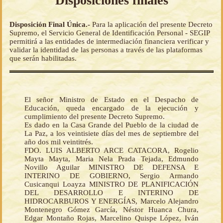
Disposiciones finales
Disposición Final Única.-
Para la aplicación del presente Decreto
Supremo, el Servicio General de Identificación Personal - SEGIP
permitirá a las entidades de intermediación financiera verificar y
validar la identidad de las personas a través de las plataformas
que serán habilitadas.
El señor Ministro de Estado en el Despacho de
Educación, queda encargado de la ejecución y
cumplimiento del presente Decreto Supremo.
Es dado en la Casa Grande del Pueblo de la ciudad de
La Paz, a los veintisiete días del mes de septiembre del
año dos mil veintitrés.
FDO. LUIS ALBERTO ARCE CATACORA, Rogelio
Mayta Mayta, Maria Nela Prada Tejada, Edmundo
Novillo Aguilar MINISTRO DE DEFENSA E
INTERINO DE GOBIERNO, Sergio Armando
Cusicanqui Loayza MINISTRO DE PLANIFICACIÓN
DEL DESARROLLO E INTERINO DE
HIDROCARBUROS Y ENERGÍAS, Marcelo Alejandro
Montenegro Gómez García, Néstor Huanca Chura,
Edgar Montaño Rojas, Marcelino Quispe López, Iván