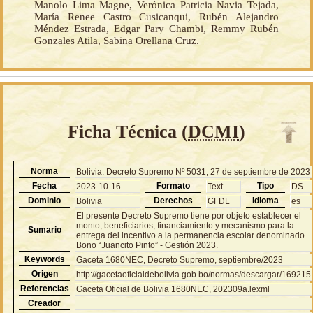
Manolo Lima Magne, Verónica Patricia Navia Tejada,
María Renee Castro Cusicanqui, Rubén Alejandro
Méndez Estrada, Edgar Pary Chambi, Remmy Rubén
Gonzales Atila, Sabina Orellana Cruz.
Ficha Técnica (
DCMI
)
Norma
Bolivia: Decreto Supremo Nº 5031, 27 de septiembre de 2023
Fecha
Formato
Tipo
2023-10-16
Text
DS
Dominio
Derechos
Idioma
Bolivia
GFDL
es
El presente Decreto Supremo tiene por objeto establecer el
monto, beneficiarios, financiamiento y mecanismo para la
Sumario
entrega del incentivo a la permanencia escolar denominado
Bono “Juancito Pinto” - Gestión 2023.
Keywords
Gaceta 1680NEC, Decreto Supremo, septiembre/2023
Origen
http://gacetaoficialdebolivia.gob.bo/normas/descargar/169215
Referencias
Gaceta Oficial de Bolivia 1680NEC, 202309a.lexml
Creador