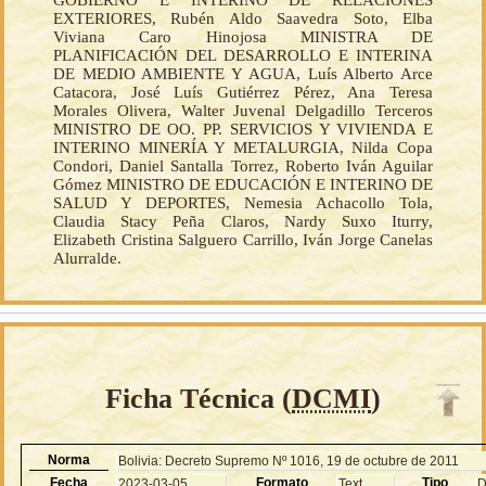
EXTERIORES, Rubén Aldo Saavedra Soto, Elba
Viviana Caro Hinojosa MINISTRA DE
PLANIFICACIÓN DEL DESARROLLO E INTERINA
DE MEDIO AMBIENTE Y AGUA, Luís Alberto Arce
Catacora, José Luís Gutiérrez Pérez, Ana Teresa
Morales Olivera, Walter Juvenal Delgadillo Terceros
MINISTRO DE OO. PP. SERVICIOS Y VIVIENDA E
INTERINO MINERÍA Y METALURGIA, Nilda Copa
Condori, Daniel Santalla Torrez, Roberto Iván Aguilar
Gómez MINISTRO DE EDUCACIÓN E INTERINO DE
SALUD Y DEPORTES, Nemesia Achacollo Tola,
Claudia Stacy Peña Claros, Nardy Suxo Iturry,
Elizabeth Cristina Salguero Carrillo, Iván Jorge Canelas
Alurralde.
Ficha Técnica (
DCMI
)
Norma
Bolivia: Decreto Supremo Nº 1016, 19 de octubre de 2011
Fecha
Formato
Tipo
2023-03-05
Text