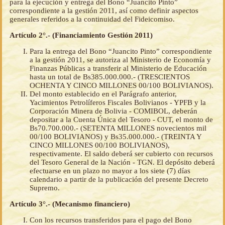
para la ejecución y entrega del Bono “Juancito Pinto”
correspondiente a la gestión 2011, así como definir aspectos
generales referidos a la continuidad del Fideicomiso.
Artículo 2°.- (Financiamiento Gestión 2011)
Para la entrega del Bono “Juancito Pinto” correspondiente
a la gestión 2011, se autoriza al Ministerio de Economía y
Finanzas Públicas a transferir al Ministerio de Educación
hasta un total de Bs385.000.000.- (TRESCIENTOS
OCHENTA Y CINCO MILLONES 00/100 BOLIVIANOS).
Del monto establecido en el Parágrafo anterior,
Yacimientos Petrolíferos Fiscales Bolivianos - YPFB y la
Corporación Minera de Bolivia - COMIBOL, deberán
depositar a la Cuenta Única del Tesoro - CUT, el monto de
Bs70.700.000.- (SETENTA MILLONES novecientos mil
00/100 BOLIVIANOS) y Bs35.000.000.- (TREINTA Y
CINCO MILLONES 00/100 BOLIVIANOS),
respectivamente. El saldo deberá ser cubierto con recursos
del Tesoro General de la Nación - TGN. El depósito deberá
efectuarse en un plazo no mayor a los siete (7) días
calendario a partir de la publicación del presente Decreto
Supremo.
Artículo 3°.- (Mecanismo financiero)
Con los recursos transferidos para el pago del Bono