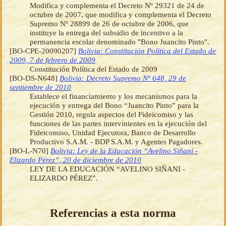
Modifica y complementa el Decreto Nº 29321 de 24 de
octubre de 2007, que modifica y complementa el Decreto
Supremo Nº 28899 de 26 de octubre de 2006, que
instituye la entrega del subsidio de incentivo a la
permanencia escolar denominado "Bono Juancito Pinto".
[BO-CPE-20090207]
Bolivia: Constitución Política del Estado de
2009, 7 de febrero de 2009
Constitución Política del Estado de 2009
[BO-DS-N648]
Bolivia: Decreto Supremo Nº 648, 29 de
septiembre de 2010
Establece el financiamiento y los mecanismos para la
ejecución y entrega del Bono “Juancito Pinto” para la
Gestión 2010, regula aspectos del Fideicomiso y las
funciones de las partes intervinientes en la ejecución del
Fideicomiso, Unidad Ejecutora, Banco de Desarrollo
Productivo S.A.M. - BDP S.A.M. y Agentes Pagadores.
[BO-L-N70]
Bolivia: Ley de la Educación “Avelino Siñani -
Elizardo Pérez”, 20 de diciembre de 2010
LEY DE LA EDUCACIÓN “AVELINO SIÑANI -
ELIZARDO PÉREZ”.
Referencias a esta norma