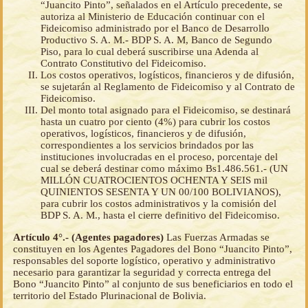
“Juancito Pinto”, señalados en el Artículo precedente, se
autoriza al Ministerio de Educación continuar con el
Fideicomiso administrado por el Banco de Desarrollo
Productivo S. A. M.- BDP S. A. M, Banco de Segundo
Piso, para lo cual deberá suscribirse una Adenda al
Contrato Constitutivo del Fideicomiso.
Los costos operativos, logísticos, financieros y de difusión,
se sujetarán al Reglamento de Fideicomiso y al Contrato de
Fideicomiso.
Del monto total asignado para el Fideicomiso, se destinará
hasta un cuatro por ciento (4%) para cubrir los costos
operativos, logísticos, financieros y de difusión,
correspondientes a los servicios brindados por las
instituciones involucradas en el proceso, porcentaje del
cual se deberá destinar como máximo Bs1.486.561.- (UN
MILLÓN CUATROCIENTOS OCHENTA Y SEIS mil
QUINIENTOS SESENTA Y UN 00/100 BOLIVIANOS),
para cubrir los costos administrativos y la comisión del
BDP S. A. M., hasta el cierre definitivo del Fideicomiso.
Artículo 4°.- (Agentes pagadores)
Las Fuerzas Armadas se
constituyen en los Agentes Pagadores del Bono “Juancito Pinto”,
responsables del soporte logístico, operativo y administrativo
necesario para garantizar la seguridad y correcta entrega del
Bono “Juancito Pinto” al conjunto de sus beneficiarios en todo el
territorio del Estado Plurinacional de Bolivia.