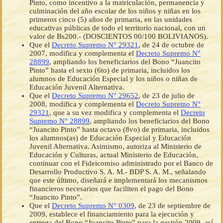
Pinto, como incentivo a la matriculación, permanencia y
culminación del año escolar de los niños y niñas en los
primeros cinco (5) años de primaria, en las unidades
educativas públicas de todo el territorio nacional, con un
valor de Bs200.- (DOSCIENTOS 00/100 BOLIVIANOS).
Que el
Decreto Supremo N° 29321
, de 24 de octubre de
2007, modifica y complementa el
Decreto Supremo N°
28899
, ampliando los beneficiarios del Bono “Juancito
Pinto” hasta el sexto (6to) de primaria, incluidos los
alumnos de Educación Especial y los niños o niñas de
Educación Juvenil Alternativa.
Que el
Decreto Supremo N° 29652
, de 23 de julio de
2008, modifica y complementa el
Decreto Supremo N°
29321
, que a su vez modifica y complementa el
Decreto
Supremo N° 28899
, ampliando los beneficiarios del Bono
“Juancito Pinto” hasta octavo (8vo) de primaria, incluidos
los alumnos(as) de Educación Especial y Educación
Juvenil Alternativa. Asimismo, autoriza al Ministerio de
Educación y Culturas, actual Ministerio de Educación,
continuar con el Fideicomiso administrado por el Banco de
Desarrollo Productivo S. A. M.- BDP S. A. M., señalando
que este último, diseñará e implementará los mecanismos
financieros necesarios que faciliten el pago del Bono
“Juancito Pinto”.
Que el
Decreto Supremo N° 0309
, de 23 de septiembre de
2009, establece el financiamiento para la ejecución y
entrega del Bono “Juancito Pinto” para la gestión 2009, así