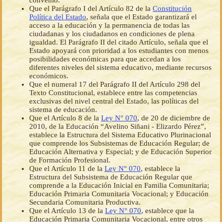
convenio.
Que el Parágrafo I del Artículo 82 de la
Constitución
Política del Estado
, señala que el Estado garantizará el
acceso a la educación y la permanencia de todas las
ciudadanas y los ciudadanos en condiciones de plena
igualdad. El Parágrafo II del citado Artículo, señala que el
Estado apoyará con prioridad a los estudiantes con menos
posibilidades económicas para que accedan a los
diferentes niveles del sistema educativo, mediante recursos
económicos.
Que el numeral 17 del Parágrafo II del Artículo 298 del
Texto Constitucional, establece entre las competencias
exclusivas del nivel central del Estado, las políticas del
sistema de educación.
Que el Artículo 8 de la
Ley N° 070
, de 20 de diciembre de
2010, de la Educación “Avelino Siñani - Elizardo Pérez”,
establece la Estructura del Sistema Educativo Plurinacional
que comprende los Subsistemas de Educación Regular; de
Educación Alternativa y Especial; y de Educación Superior
de Formación Profesional.
Que el Artículo 11 de la
Ley N° 070
, establece la
Estructura del Subsistema de Educación Regular que
comprende a la Educación Inicial en Familia Comunitaria;
Educación Primaria Comunitaria Vocacional; y Educación
Secundaria Comunitaria Productiva.
Que el Artículo 13 de la
Ley N° 070
, establece que la
Educación Primaria Comunitaria Vocacional, entre otros