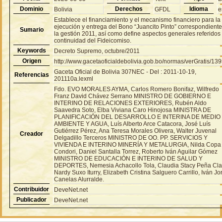
Dominio
Derechos
Idioma
Bolivia
GFDL
e
Establece el financiamiento y el mecanismo financiero para la
ejecución y entrega del Bono “Juancito Pinto” correspondiente
Sumario
la gestión 2011, así como define aspectos generales referidos 
continuidad del Fideicomiso.
Keywords
Decreto Supremo, octubre/2011
Origen
http://www.gacetaoficialdebolivia.gob.bo/normas/verGratis/13
Gaceta Oficial de Bolivia 307NEC - Del : 2011-10-19,
Referencias
201110a.lexml
Fdo. EVO MORALES AYMA, Carlos Romero Bonifaz, Wilfredo
Franz David Chávez Serrano MINISTRO DE GOBIERNO E
INTERINO DE RELACIONES EXTERIORES, Rubén Aldo
Saavedra Soto, Elba Viviana Caro Hinojosa MINISTRA DE
PLANIFICACIÓN DEL DESARROLLO E INTERINA DE MEDIO
AMBIENTE Y AGUA, Luís Alberto Arce Catacora, José Luís
Gutiérrez Pérez, Ana Teresa Morales Olivera, Walter Juvenal
Creador
Delgadillo Terceros MINISTRO DE OO. PP. SERVICIOS Y
VIVIENDA E INTERINO MINERÍA Y METALURGIA, Nilda Copa
Condori, Daniel Santalla Torrez, Roberto Iván Aguilar Gómez
MINISTRO DE EDUCACIÓN E INTERINO DE SALUD Y
DEPORTES, Nemesia Achacollo Tola, Claudia Stacy Peña Cla
Nardy Suxo Iturry, Elizabeth Cristina Salguero Carrillo, Iván Jo
Canelas Alurralde.
Contribuidor
DeveNet.net
Publicador
DeveNet.net