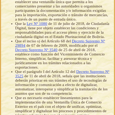
establecer una ventanilla única que permita a los
comerciantes presentar a las autoridades u organismos
participantes la documentación y/o información exigidas
para la importación, exportación o tránsito de mercancías,
a través de un punto de entrada único.
Que la
Ley Nº 1080
de 11 de julio de 2018, de Ciudadanía
Digital, tiene por objeto establecer las condiciones y
responsabilidades para el acceso pleno y ejercicio de la
ciudadanía digital en el Estado Plurinacional de Bolivia.
Que el inciso s) del Artículo 68 del
Decreto Supremo Nº
29894
de 07 de febrero de 2009, modificado por el
Decreto Supremo Nº 3540
de 25 de abril de 2018,
establece como función del Viceministerio de Comercio
Interno, simplificar, facilitar y asesorar técnica y
jurídicamente en los trámites relacionados a las
exportaciones.
Que el parágrafo I del Artículo 12 del
Decreto Supremo Nº
3525
de 11 de abril de 2018, señala que las instituciones
deberán priorizar en sus trámites el uso de tecnologías de
información y comunicación a efecto de digitalizar,
automatizar, interoperar y simplificar la tramitación de los
asuntos que son de su competencia.
Que es necesario establecer lineamientos para la
implementación de una Ventanilla Única de Comercio
Exterior en el país con el objeto de unificar, optimizar,
simplificar y digitalizar los procesos y procedimientos de