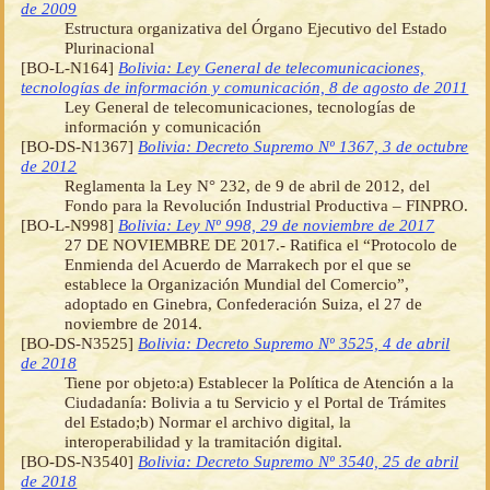
de 2009
Estructura organizativa del Órgano Ejecutivo del Estado
Plurinacional
[BO-L-N164]
Bolivia: Ley General de telecomunicaciones,
tecnologías de información y comunicación, 8 de agosto de 2011
Ley General de telecomunicaciones, tecnologías de
información y comunicación
[BO-DS-N1367]
Bolivia: Decreto Supremo Nº 1367, 3 de octubre
de 2012
Reglamenta la Ley N° 232, de 9 de abril de 2012, del
Fondo para la Revolución Industrial Productiva – FINPRO.
[BO-L-N998]
Bolivia: Ley Nº 998, 29 de noviembre de 2017
27 DE NOVIEMBRE DE 2017.- Ratifica el “Protocolo de
Enmienda del Acuerdo de Marrakech por el que se
establece la Organización Mundial del Comercio”,
adoptado en Ginebra, Confederación Suiza, el 27 de
noviembre de 2014.
[BO-DS-N3525]
Bolivia: Decreto Supremo Nº 3525, 4 de abril
de 2018
Tiene por objeto:a) Establecer la Política de Atención a la
Ciudadanía: Bolivia a tu Servicio y el Portal de Trámites
del Estado;b) Normar el archivo digital, la
interoperabilidad y la tramitación digital.
[BO-DS-N3540]
Bolivia: Decreto Supremo Nº 3540, 25 de abril
de 2018