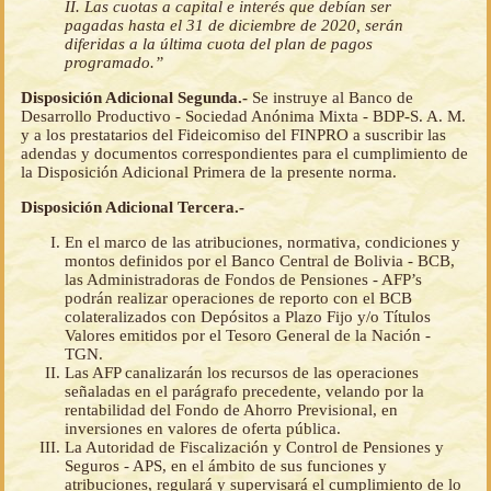
II. Las cuotas a capital e interés que debían ser
pagadas hasta el 31 de diciembre de 2020, serán
diferidas a la última cuota del plan de pagos
programado.”
Disposición Adicional Segunda.-
Se instruye al Banco de
Desarrollo Productivo - Sociedad Anónima Mixta - BDP-S. A. M.
y a los prestatarios del Fideicomiso del FINPRO a suscribir las
adendas y documentos correspondientes para el cumplimiento de
la Disposición Adicional Primera de la presente norma.
Disposición Adicional Tercera.-
En el marco de las atribuciones, normativa, condiciones y
montos definidos por el Banco Central de Bolivia - BCB,
las Administradoras de Fondos de Pensiones - AFP’s
podrán realizar operaciones de reporto con el BCB
colateralizados con Depósitos a Plazo Fijo y/o Títulos
Valores emitidos por el Tesoro General de la Nación -
TGN.
Las AFP canalizarán los recursos de las operaciones
señaladas en el parágrafo precedente, velando por la
rentabilidad del Fondo de Ahorro Previsional, en
inversiones en valores de oferta pública.
La Autoridad de Fiscalización y Control de Pensiones y
Seguros - APS, en el ámbito de sus funciones y
atribuciones, regulará y supervisará el cumplimiento de lo