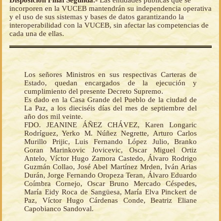
incorporen en la VUCEB mantendrán su independencia operativa
y el uso de sus sistemas y bases de datos garantizando la
interoperabilidad con la VUCEB, sin afectar las competencias de
cada una de ellas.
Los señores Ministros en sus respectivas Carteras de
Estado, quedan encargados de la ejecución y
cumplimiento del presente Decreto Supremo.
Es dado en la Casa Grande del Pueblo de la ciudad de
La Paz, a los dieciséis días del mes de septiembre del
año dos mil veinte.
FDO. JEANINE ÁÑEZ CHÁVEZ, Karen Longaric
Rodríguez, Yerko M. Núñez Negrette, Arturo Carlos
Murillo Prijic, Luis Fernando López Julio, Branko
Goran Marinkovic Jovicevic, Oscar Miguel Ortiz
Antelo, Víctor Hugo Zamora Castedo, Álvaro Rodrigo
Guzmán Collao, José Abel Martínez Mrden, Iván Arias
Durán, Jorge Fernando Oropeza Teran, Álvaro Eduardo
Coímbra Cornejo, Oscar Bruno Mercado Céspedes,
María Eidy Roca de Sangüesa, María Elva Pinckert de
Paz, Víctor Hugo Cárdenas Conde, Beatriz Eliane
Capobianco Sandoval.