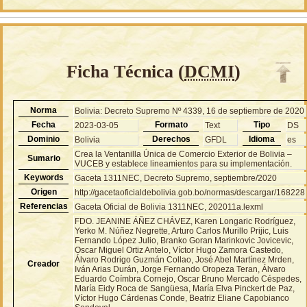
Ficha Técnica (
DCMI
)
Norma
Bolivia: Decreto Supremo Nº 4339, 16 de septiembre de 2020
Fecha
Formato
Tipo
2023-03-05
Text
DS
Dominio
Derechos
Idioma
Bolivia
GFDL
es
Crea la Ventanilla Única de Comercio Exterior de Bolivia –
Sumario
VUCEB y establece lineamientos para su implementación.
Keywords
Gaceta 1311NEC, Decreto Supremo, septiembre/2020
Origen
http://gacetaoficialdebolivia.gob.bo/normas/descargar/168228
Referencias
Gaceta Oficial de Bolivia 1311NEC, 202011a.lexml
FDO. JEANINE ÁÑEZ CHÁVEZ, Karen Longaric Rodríguez,
Yerko M. Núñez Negrette, Arturo Carlos Murillo Prijic, Luis
Fernando López Julio, Branko Goran Marinkovic Jovicevic,
Oscar Miguel Ortiz Antelo, Víctor Hugo Zamora Castedo,
Álvaro Rodrigo Guzmán Collao, José Abel Martínez Mrden,
Creador
Iván Arias Durán, Jorge Fernando Oropeza Teran, Álvaro
Eduardo Coímbra Cornejo, Oscar Bruno Mercado Céspedes,
María Eidy Roca de Sangüesa, María Elva Pinckert de Paz,
Víctor Hugo Cárdenas Conde, Beatriz Eliane Capobianco