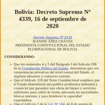
Bolivia: Decreto Supremo Nº
4339, 16 de septiembre de
2020
Decreto Supremo Nº 4339
JEANINE ÁÑEZ CHÁVEZ
PRESIDENTA CONSTITUCIONAL DEL ESTADO
PLURINACIONAL DE BOLIVIA
CONSIDERANDO:
Que los numerales 4 y 5 del Parágrafo I del Artículo 298
de la
Constitución Política del Estado
, determinan que son
competencias privativas del nivel central del Estado, el
régimen aduanero y comercio exterior.
Que el Artículo 318 del Texto Constitucional establece que
el Estado determinará una política productiva industrial y
comercial que garantice una oferta de bienes y servicios
suficientes para cubrir de forma adecuada las necesidades
básicas internas, y para fortalecer la capacidad
exportadora.
Que el Artículo 2 de la
Ley Nº 164
, de 8 de agosto de