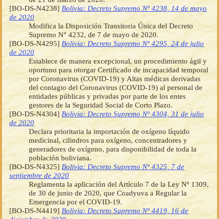
[BO-DS-N4238]
Bolivia: Decreto Supremo Nº 4238, 14 de mayo
de 2020
Modifica la Disposición Transitoria Única del Decreto
Supremo N° 4232, de 7 de mayo de 2020.
[BO-DS-N4295]
Bolivia: Decreto Supremo Nº 4295, 24 de julio
de 2020
Establece de manera excepcional, un procedimiento ágil y
oportuno para otorgar Certificado de incapacidad temporal
por Coronavirus (COVID-19) y Altas médicas derivadas
del contagio del Coronavirus (COVID-19) al personal de
entidades públicas y privadas por parte de los entes
gestores de la Seguridad Social de Corto Plazo.
[BO-DS-N4304]
Bolivia: Decreto Supremo Nº 4304, 31 de julio
de 2020
Declara prioritaria la importación de oxígeno líquido
medicinal, cilindros para oxígeno, concentradores y
generadores de oxígeno, para disponibilidad de toda la
población boliviana.
[BO-DS-N4325]
Bolivia: Decreto Supremo Nº 4325, 7 de
septiembre de 2020
Reglamenta la aplicación del Artículo 7 de la Ley Nº 1309,
de 30 de junio de 2020, que Coadyuva a Regular la
Emergencia por el COVID-19.
[BO-DS-N4419]
Bolivia: Decreto Supremo Nº 4419, 16 de