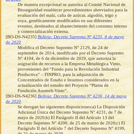
De manera excepcional se autoriza al Comité Nacional de
Bioseguridad establecer procedimientos abreviados para la
evaluación del maíz, caña de azúcar, algodón, trigo y
soya, genéticamente modificados en sus diferentes
eventos, destinados al abastecimiento del consumo interno
y comercialización externa.
[BO-DS-N4235]
Bolivia: Decreto Supremo Nº 4235, 8 de mayo
de 2020
Modifica el Decreto Supremo N° 2129, de 24 de
septiembre de 2014, modificado por el Decreto Supremo
N° 4104, de 6 de diciembre de 2019, que autoriza la
asignación de recursos a la Empresa Metalúrgica Vinto,
provenientes del “Fondo para la Revolución Industrial
Productiva” – FINPRO, para la adquisición de
Concentrados de Estaño e Insumos considerados en la
actualización del estudio del Proyecto “Planta de
Fundición Ausmelt-Vinto”.
[BO-DS-N4236]
Bolivia: Decreto Supremo Nº 4236, 14 de mayo
de 2020
Se derogan las siguientes disposiciones:a) La Disposición
Adicional Única del Decreto Supremo N° 4231, de 7 de
mayo de 2020;b) El Parágrafo II del Artículo 13 del
Decreto Supremo N° 4200, de 25 de marzo de 2020;c) El
Parágrafo II del Artículo 7 del Decreto Supremo N° 4199,
de 21 de marzo de 2020.