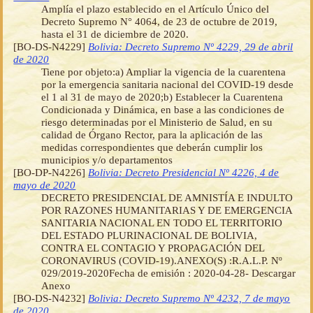
Amplía el plazo establecido en el Artículo Único del
Decreto Supremo N° 4064, de 23 de octubre de 2019,
hasta el 31 de diciembre de 2020.
[BO-DS-N4229]
Bolivia: Decreto Supremo Nº 4229, 29 de abril
de 2020
Tiene por objeto:a) Ampliar la vigencia de la cuarentena
por la emergencia sanitaria nacional del COVID-19 desde
el 1 al 31 de mayo de 2020;b) Establecer la Cuarentena
Condicionada y Dinámica, en base a las condiciones de
riesgo determinadas por el Ministerio de Salud, en su
calidad de Órgano Rector, para la aplicación de las
medidas correspondientes que deberán cumplir los
municipios y/o departamentos
[BO-DP-N4226]
Bolivia: Decreto Presidencial Nº 4226, 4 de
mayo de 2020
DECRETO PRESIDENCIAL DE AMNISTÍA E INDULTO
POR RAZONES HUMANITARIAS Y DE EMERGENCIA
SANITARIA NACIONAL EN TODO EL TERRITORIO
DEL ESTADO PLURINACIONAL DE BOLIVIA,
CONTRA EL CONTAGIO Y PROPAGACIÓN DEL
CORONAVIRUS (COVID-19).ANEXO(S) :R.A.L.P. Nº
029/2019-2020Fecha de emisión : 2020-04-28- Descargar
Anexo
[BO-DS-N4232]
Bolivia: Decreto Supremo Nº 4232, 7 de mayo
de 2020