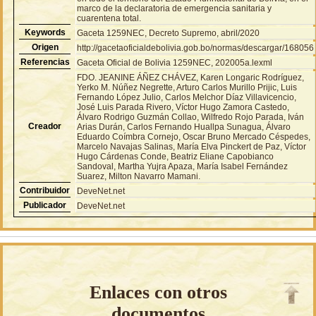
marco de la declaratoria de emergencia sanitaria y
cuarentena total.
Keywords
Gaceta 1259NEC, Decreto Supremo, abril/2020
Origen
http://gacetaoficialdebolivia.gob.bo/normas/descargar/168056
Referencias
Gaceta Oficial de Bolivia 1259NEC, 202005a.lexml
FDO. JEANINE ÁÑEZ CHÁVEZ, Karen Longaric Rodríguez,
Yerko M. Núñez Negrette, Arturo Carlos Murillo Prijic, Luis
Fernando López Julio, Carlos Melchor Díaz Villavicencio,
José Luis Parada Rivero, Víctor Hugo Zamora Castedo,
Álvaro Rodrigo Guzmán Collao, Wilfredo Rojo Parada, Iván
Creador
Arias Durán, Carlos Fernando Huallpa Sunagua, Álvaro
Eduardo Coímbra Cornejo, Oscar Bruno Mercado Céspedes,
Marcelo Navajas Salinas, María Elva Pinckert de Paz, Víctor
Hugo Cárdenas Conde, Beatriz Eliane Capobianco
Sandoval, Martha Yujra Apaza, María Isabel Fernández
Suarez, Milton Navarro Mamani.
Contribuidor
DeveNet.net
Publicador
DeveNet.net
Enlaces con otros
documentos