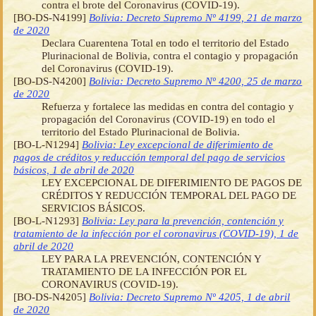
contra el brote del Coronavirus (COVID-19).
[BO-DS-N4199]
Bolivia: Decreto Supremo Nº 4199, 21 de marzo
de 2020
Declara Cuarentena Total en todo el territorio del Estado
Plurinacional de Bolivia, contra el contagio y propagación
del Coronavirus (COVID-19).
[BO-DS-N4200]
Bolivia: Decreto Supremo Nº 4200, 25 de marzo
de 2020
Refuerza y fortalece las medidas en contra del contagio y
propagación del Coronavirus (COVID-19) en todo el
territorio del Estado Plurinacional de Bolivia.
[BO-L-N1294]
Bolivia: Ley excepcional de diferimiento de
pagos de créditos y reducción temporal del pago de servicios
básicos, 1 de abril de 2020
LEY EXCEPCIONAL DE DIFERIMIENTO DE PAGOS DE
CRÉDITOS Y REDUCCIÓN TEMPORAL DEL PAGO DE
SERVICIOS BÁSICOS.
[BO-L-N1293]
Bolivia: Ley para la prevención, contención y
tratamiento de la infección por el coronavirus (COVID-19), 1 de
abril de 2020
LEY PARA LA PREVENCIÓN, CONTENCIÓN Y
TRATAMIENTO DE LA INFECCIÓN POR EL
CORONAVIRUS (COVID-19).
[BO-DS-N4205]
Bolivia: Decreto Supremo Nº 4205, 1 de abril
de 2020