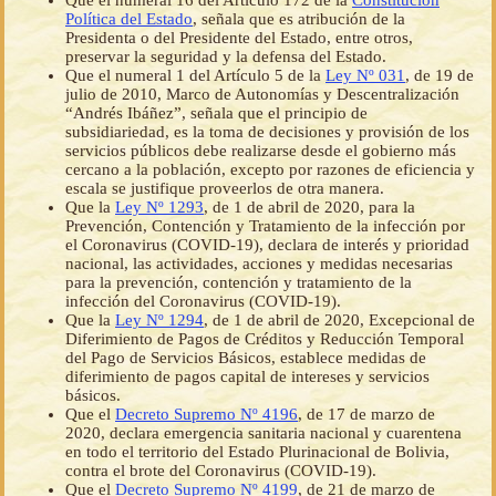
Que el numeral 16 del Artículo 172 de la
Constitución
Política del Estado
, señala que es atribución de la
Presidenta o del Presidente del Estado, entre otros,
preservar la seguridad y la defensa del Estado.
Que el numeral 1 del Artículo 5 de la
Ley Nº 031
, de 19 de
julio de 2010, Marco de Autonomías y Descentralización
“Andrés Ibáñez”, señala que el principio de
subsidiariedad, es la toma de decisiones y provisión de los
servicios públicos debe realizarse desde el gobierno más
cercano a la población, excepto por razones de eficiencia y
escala se justifique proveerlos de otra manera.
Que la
Ley Nº 1293
, de 1 de abril de 2020, para la
Prevención, Contención y Tratamiento de la infección por
el Coronavirus (COVID-19), declara de interés y prioridad
nacional, las actividades, acciones y medidas necesarias
para la prevención, contención y tratamiento de la
infección del Coronavirus (COVID-19).
Que la
Ley Nº 1294
, de 1 de abril de 2020, Excepcional de
Diferimiento de Pagos de Créditos y Reducción Temporal
del Pago de Servicios Básicos, establece medidas de
diferimiento de pagos capital de intereses y servicios
básicos.
Que el
Decreto Supremo Nº 4196
, de 17 de marzo de
2020, declara emergencia sanitaria nacional y cuarentena
en todo el territorio del Estado Plurinacional de Bolivia,
contra el brote del Coronavirus (COVID-19).
Que el
Decreto Supremo Nº 4199
, de 21 de marzo de