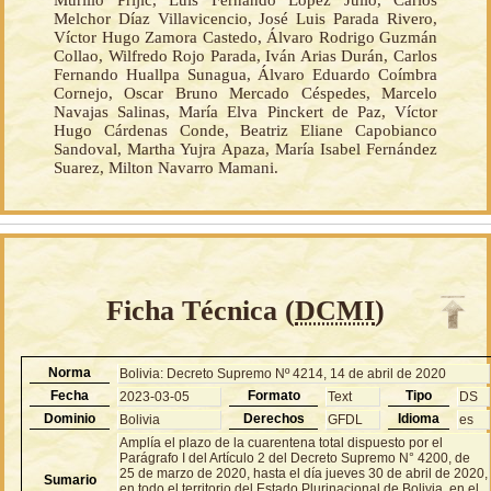
Murillo Prijic, Luis Fernando López Julio, Carlos
Melchor Díaz Villavicencio, José Luis Parada Rivero,
Víctor Hugo Zamora Castedo, Álvaro Rodrigo Guzmán
Collao, Wilfredo Rojo Parada, Iván Arias Durán, Carlos
Fernando Huallpa Sunagua, Álvaro Eduardo Coímbra
Cornejo, Oscar Bruno Mercado Céspedes, Marcelo
Navajas Salinas, María Elva Pinckert de Paz, Víctor
Hugo Cárdenas Conde, Beatriz Eliane Capobianco
Sandoval, Martha Yujra Apaza, María Isabel Fernández
Suarez, Milton Navarro Mamani.
Ficha Técnica (
DCMI
)
Norma
Bolivia: Decreto Supremo Nº 4214, 14 de abril de 2020
Fecha
Formato
Tipo
2023-03-05
Text
DS
Dominio
Derechos
Idioma
Bolivia
GFDL
es
Amplía el plazo de la cuarentena total dispuesto por el
Parágrafo I del Artículo 2 del Decreto Supremo N° 4200, de
25 de marzo de 2020, hasta el día jueves 30 de abril de 2020,
Sumario
en todo el territorio del Estado Plurinacional de Bolivia, en el