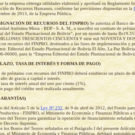
e la empresa obtenga utilidades elaborará y aprobará su Reglamento In
ción de Recursos Humanos, conforme las previsiones dispuestas en la
embre de 2013, de la Empresa Pública.
- (ASIGNACIÓN DE RECURSOS DEL FINPRO)
Se autoriza al Banco de
iedad Anónima Mixta - BDP - S. A. M., a suscribir un contrato de prést
al del Estado Plurinacional de Bolivia”, por un monto de hasta Bs19.35
ILLONES TRESCIENTOS CINCUENTA Y siete mil NOVENTA Y DOS
n recursos del FINPRO, destinados a las fases de implementación y p
st. Editorial del Estado Plurinacional de Bolivia El Alto, La Paz Bolivi
-00000, para la “Empresa Editorial del Estado Plurinacional de Bolivi
- (PLAZO, TASA DE INTERÉS Y FORMA DE PAGO)
o de préstamo con recursos del FINPRO deberá establecer un plazo de di
año de gracia a capital e interés.
 tasa de interés anual del uno por ciento (1%).
e pago del crédito será realizada anualmente.
 (GARANTÍAS)
o del Artículo 5 de la
Ley Nº 232
, de 9 de abril de 2012, del Fondo par
 Productiva - FINPRO, el Ministerio de Economía y Finanzas Públicas a 
nos del Tesoro para garantizar la operación de financiamiento señalada e
te Decreto Supremo.
e los Bonos del Tesoro señalados en el Parágrafo I del presente Artícul
dos, el Ministerio de Economía y Finanzas Públicas, debitará automática