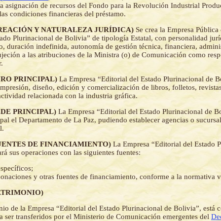
la asignación de recursos del Fondo para la Revolución Industrial Prod
 las condiciones financieras del préstamo.
- (CREACIÓN Y NATURALEZA JURÍDICA)
Se crea la Empresa Públic
tado Plurinacional de Bolivia” de tipología Estatal, con personalidad jurí
, duración indefinida, autonomía de gestión técnica, financiera, adminis
ujeción a las atribuciones de la Ministra (o) de Comunicación como resp
r.
(GIRO PRINCIPAL)
La Empresa “Editorial del Estado Plurinacional de Bo
 impresión, diseño, edición y comercialización de libros, folletos, revista
actividad relacionada con la industria gráfica.
(SEDE PRINCIPAL)
La Empresa “Editorial del Estado Plurinacional de Bo
pal el Departamento de La Paz, pudiendo establecer agencias o sucursal
l.
 (FUENTES DE FINANCIAMIENTO)
La Empresa “Editorial del Estado P
ará sus operaciones con las siguientes fuentes:
specíficos;
donaciones y otras fuentes de financiamiento, conforme a la normativa v
(PATRIMONIO)
nio de la Empresa “Editorial del Estado Plurinacional de Bolivia”, está c
 a ser transferidos por el Ministerio de Comunicación emergentes del
De