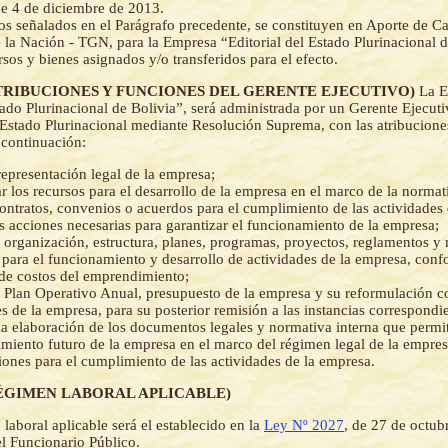
de 4 de diciembre de 2013.
os señalados en el Parágrafo precedente, se constituyen en Aporte de Ca
 la Nación - TGN, para la Empresa “Editorial del Estado Plurinacional d
rsos y bienes asignados y/o transferidos para el efecto.
- (ATRIBUCIONES Y FUNCIONES DEL GERENTE EJECUTIVO)
La 
stado Plurinacional de Bolivia”, será administrada por un Gerente Ejecut
l Estado Plurinacional mediante Resolución Suprema, con las atribucione
 continuación:
 representación legal de la empresa;
r los recursos para el desarrollo de la empresa en el marco de la normati
contratos, convenios o acuerdos para el cumplimiento de las actividades
as acciones necesarias para garantizar el funcionamiento de la empresa;
 organización, estructura, planes, programas, proyectos, reglamentos y
 para el funcionamiento y desarrollo de actividades de la empresa, conf
 de costos del emprendimiento;
 Plan Operativo Anual, presupuesto de la empresa y su reformulación 
s de la empresa, para su posterior remisión a las instancias correspondie
la elaboración de los documentos legales y normativa interna que permi
miento futuro de la empresa en el marco del régimen legal de la empres
iones para el cumplimiento de las actividades de la empresa.
- (RÉGIMEN LABORAL APLICABLE)
 laboral aplicable será el establecido en la
Ley Nº 2027
, de 27 de octub
el Funcionario Público.