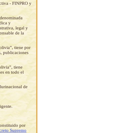
uctiva - FINPRO y
a denominada
dica y
trativa, legal y
onsable de la
livia”, tiene por
s, publicaciones
livia”, tiene
es en todo el
lurinacional de
igente.
onstituido por
creto Supremo