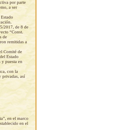
tiva por parte
emo, a ser
l Estado
cación.
05/2017, de 8 de
yecto “Const.
s de
ron remitidas a
el Comité de
del Estado
n y puesta en
ca, con la
y privadas, así
ia”, en el marco
stablecido en el