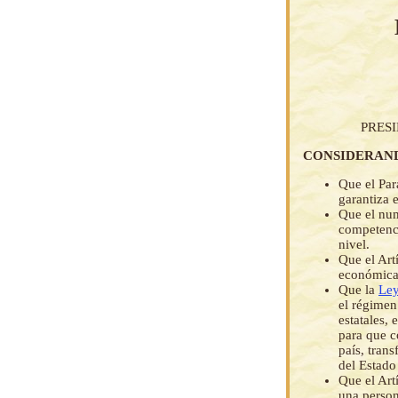
PRES
CONSIDERAN
Que el Par
garantiza 
Que el num
competenci
nivel.
Que el Art
económica 
Que la
Ley
el régimen
estatales,
para que c
país, tran
del Estado
Que el Art
una person