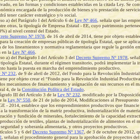
ivado, en las formas y condiciones establecidas en la citada Ley. Se con
nómica encargada de la producción de bienes y/o prestación de servici
rá tener carácter estratégico y/o social.
iso a) del Parágrafo I del Artículo 6 de
Ley Nº 466
, señala que las empr
ntre otras, la tipología de Empresa Estatal - EE, cuyo patrimonio pertene
0%) al nivel central del Estado.
reto Supremo Nº 1978
, de 16 de abril de 2014, tiene por objeto establ
 para la creación de empresas públicas de tipología Estatal, que se aplica
 de los lineamientos y normativa reglamentaria que regule la gestión em
a en la
Ley Nº 466
.
so a) del Parágrafo I del Artículo 3 del
Decreto Supremo Nº 1978
, seña
tipología Estatal, durante el régimen transitorio, podrá implementar la i
to hasta la puesta en marcha del emprendimiento productivo.
 Nº 232
, de 9 de abril de 2012, del Fondo para la Revolución Industrial
ene por objeto crear el “Fondo para la Revolución Industrial Producti
 los mecanismos de financiamiento y asignación de sus recursos en el m
al 4, de la
Constitución Política del Estado
.
ágrafo III del Artículo 3 de la
Ley Nº 232
, modificado por la Disposició
e la
Ley Nº 550
, de 21 de julio de 2014, Modificaciones al Presupuesto
GE - 2014, establece que los emprendimientos productivos que financi
 a la transformación de la matriz productiva, industrialización de materi
ración y fundición de minerales, fortalecimiento de la capacidad extrac
 producción de textiles, plantas de industrialización de alimentos en el 
e seguridad y soberanía alimentaria, y otros proyectos productivos.
tículos 5 y 6 del
Decreto Supremo Nº 1367
, de 3 de octubre de 2012, 
2
, señalan el procedimiento general para la aprobación de proyectos d