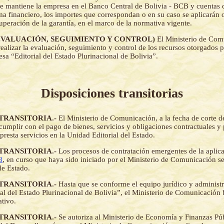
e mantiene la empresa en el Banco Central de Bolivia - BCB y cuentas co
ema financiero, los importes que correspondan o en su caso se aplicarán 
cuperación de la garantía, en el marco de la normativa vigente.
.- (EVALUACIÓN, SEGUIMIENTO Y CONTROL)
El Ministerio de Com
realizar la evaluación, seguimiento y control de los recursos otorgados 
sa “Editorial del Estado Plurinacional de Bolivia”.
Disposiciones transitorias
 TRANSITORIA.-
El Ministerio de Comunicación, a la fecha de corte d
umplir con el pago de bienes, servicios y obligaciones contractuales y pl
presta servicios en la Unidad Editorial del Estado.
 TRANSITORIA.-
Los procesos de contratación emergentes de la aplic
8
, en curso que haya sido iniciado por el Ministerio de Comunicación s
de Estado.
 TRANSITORIA.-
Hasta que se conforme el equipo jurídico y administr
al del Estado Plurinacional de Bolivia”, el Ministerio de Comunicación 
ativo.
 TRANSITORIA.-
Se autoriza al Ministerio de Economía y Finanzas Púb