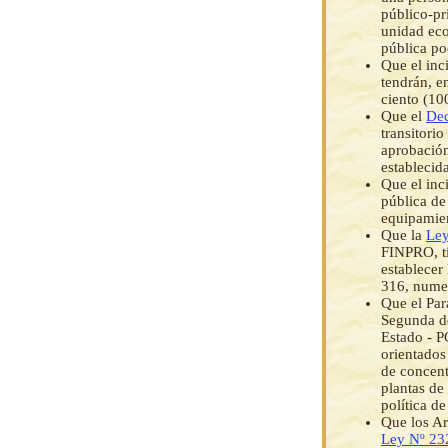
público-pr
unidad eco
pública pod
Que el inc
tendrán, e
ciento (10
Que el
Dec
transitorio
aprobación
establecid
Que el inci
pública de 
equipamien
Que la
Ley
FINPRO, ti
establecer
316, numer
Que el Par
Segunda d
Estado - P
orientados
de concent
plantas de
política d
Que los Ar
Ley Nº 23