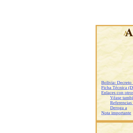
Bolivia: Decret
Ficha Técnica (
Enlaces con otr
Véase tamb
Referencias
Deroga a
Nota importante