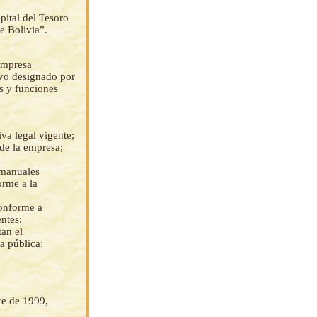
pital del Tesoro
e Bolivia”.
Empresa
ivo designado por
s y funciones
va legal vigente;
 de la empresa;
 manuales
orme a la
conforme a
ntes;
tan el
a pública;
re de 1999,