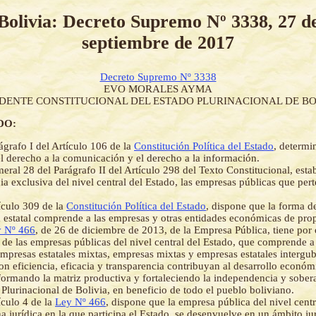
Bolivia: Decreto Supremo Nº 3338, 27 d
septiembre de 2017
Decreto Supremo Nº 3338
EVO MORALES AYMA
IDENTE CONSTITUCIONAL DEL ESTADO PLURINACIONAL DE BO
DO:
ágrafo I del Artículo 106 de la
Constitución Política del Estado
, determi
el derecho a la comunicación y el derecho a la información.
eral 28 del Parágrafo II del Artículo 298 del Texto Constitucional, est
a exclusiva del nivel central del Estado, las empresas públicas que per
ículo 309 de la
Constitución Política del Estado
, dispone que la forma d
estatal comprende a las empresas y otras entidades económicas de prop
 Nº 466
, de 26 de diciembre de 2013, de la Empresa Pública, tiene por 
 de las empresas públicas del nivel central del Estado, que comprende a
 empresas estatales mixtas, empresas mixtas y empresas estatales intergu
on eficiencia, eficacia y transparencia contribuyan al desarrollo económi
sformando la matriz productiva y fortaleciendo la independencia y sobe
 Plurinacional de Bolivia, en beneficio de todo el pueblo boliviano.
ículo 4 de la
Ley Nº 466
, dispone que la empresa pública del nivel centr
a jurídica en la que participa el Estado, se desenvuelve en un ámbito jur