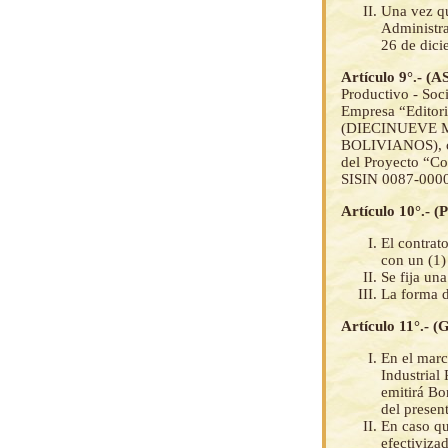
Una vez qu
Administra
26 de dici
Artículo 9°.
Productivo - Soc
Empresa “Editori
(DIECINUEVE M
BOLIVIANOS), co
del Proyecto “Con
SISIN 0087-00006
Artículo 10°.
El contrat
con un (1) 
Se fija una
La forma d
Artículo 11°.-
En el marc
Industrial
emitirá Bo
del presen
En caso qu
efectiviza