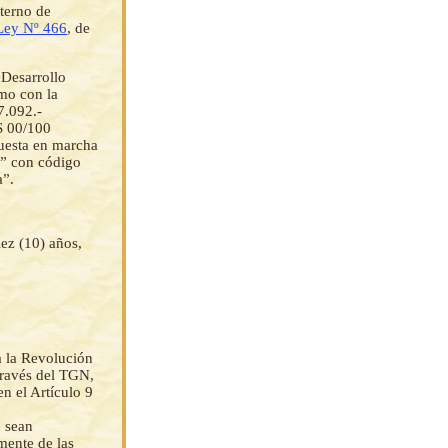
terno de
Ley Nº 466
, de
 Desarrollo
amo con la
7.092.-
 00/100
uesta en marcha
a” con código
a”.
ez (10) años,
a la Revolución
través del TGN,
n el Artículo 9
o sean
mente de las