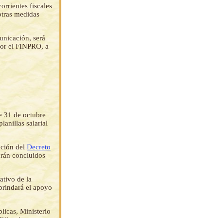
rrientes fiscales
otras medidas
unicación, será
por el FINPRO, a
e 31 de octubre
anillas salarial
ación del
Decreto
erán concluidos
ativo de la
brindará el apoyo
licas, Ministerio