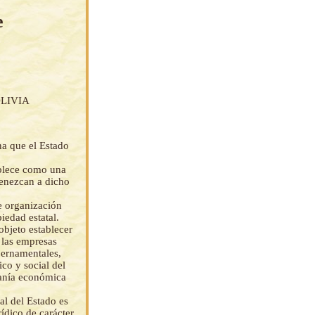
e
LIVIA
na que el Estado
ablece como una
tenezcan a dicho
e organización
iedad estatal.
objeto establecer
 las empresas
bernamentales,
co y social del
ranía económica
al del Estado es
ídico de carácter