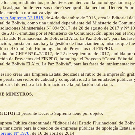
e los emprendimientos productivos cuenten con la homologación respec
, la asignación de recursos deberá ser aprobada mediante Decreto Supr
de acuerdo a normativa vigente.
reto Supremo Nº 1818
, de 4 de diciembre de 2013, crea la Editorial de
nal de Bolivia, como una unidad dependiente del Ministerio de Comuni
soluciones Ministeriales Nº 094/2017, de 28 de agosto de 2017 y Nº 1
 de 2017, emitidas por el Ministerio de Comunicación, aprueban el Pro
el Estado Plurinacional de Bolivia El Alto, La Paz Bolivia”, para las fase
ción, puesta en marcha y la gestión de financiamiento, mismas que fue
ción del Comité de Homologación de Proyectos del FINPRO.
olución CHPF Nº 047/2017, de 22 de septiembre de 2017, emitida por 
ón de Proyectos del FINPRO, homologa el Proyecto “Const. Editorial 
nal de Bolivia El Alto, La Paz Bolivia”, para las fases de implementació
esario crear una Empresa Estatal dedicada al rubro de la impresión gráfi
e prestar servicios de calidad y competitividad a las entidades públicas 
tizar el derecho a la información de la población boliviana.
DE MINISTROS,
(OBJETO)
El presente Decreto Supremo tiene por objeto:
mpresa Pública denominada “Editorial del Estado Plurinacional de Boliv
n transitorio para la creación de empresas públicas de tipología Estatal e
upremo Nº 1978
, de 16 de abril de 2014;