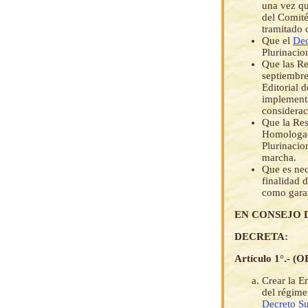
una vez qu
del Comité
tramitado 
Que el
Dec
Plurinacio
Que las Re
septiembre
Editorial d
implementa
considera
Que la Res
Homologaci
Plurinacio
marcha.
Que es nec
finalidad d
como garan
EN CONSEJO 
DECRETA:
Artículo 1°.- 
Crear la E
del régime
Decreto S