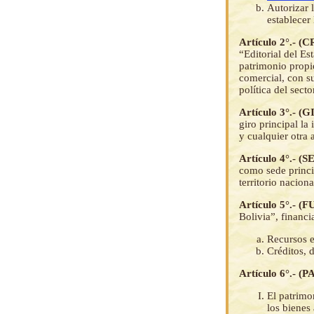
Autorizar 
establecer
Artículo 2°.
“Editorial del Es
patrimonio propio
comercial, con s
política del secto
Artículo 3°.- 
giro principal la
y cualquier otra 
Artículo 4°.- 
como sede princi
territorio naciona
Artículo 5°.-
Bolivia”, financi
Recursos e
Créditos, 
Artículo 6°.- 
El patrimo
los bienes