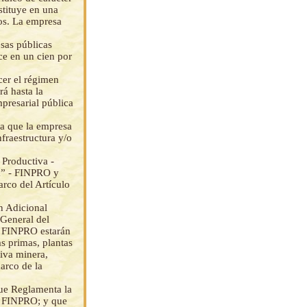
stituye en una
os. La empresa
esas públicas
ce en un cien por
ecer el régimen
rá hasta la
presarial pública
la que la empresa
nfraestructura y/o
 Productiva -
va” - FINPRO y
arco del Artículo
n Adicional
 General del
e FINPRO estarán
as primas, plantas
tiva minera,
marco de la
que Reglamenta la
el FINPRO; y que