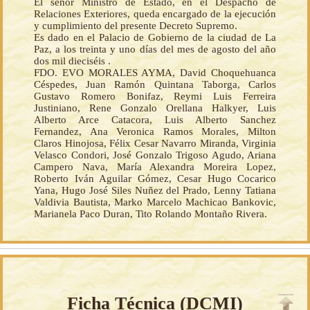
El señor Ministro de Estado, en el Despacho de
Relaciones Exteriores, queda encargado de la ejecución
y cumplimiento del presente Decreto Supremo.
Es dado en el Palacio de Gobierno de la ciudad de La
Paz, a los treinta y uno días del mes de agosto del año
dos mil dieciséis .
FDO. EVO MORALES AYMA, David Choquehuanca
Céspedes, Juan Ramón Quintana Taborga, Carlos
Gustavo Romero Bonifaz, Reymi Luis Ferreira
Justiniano, Rene Gonzalo Orellana Halkyer, Luis
Alberto Arce Catacora, Luis Alberto Sanchez
Fernandez, Ana Veronica Ramos Morales, Milton
Claros Hinojosa, Félix Cesar Navarro Miranda, Virginia
Velasco Condori, José Gonzalo Trigoso Agudo, Ariana
Campero Nava, María Alexandra Moreira Lopez,
Roberto Iván Aguilar Gómez, Cesar Hugo Cocarico
Yana, Hugo José Siles Nuñez del Prado, Lenny Tatiana
Valdivia Bautista, Marko Marcelo Machicao Bankovic,
Marianela Paco Duran, Tito Rolando Montaño Rivera.
Ficha Técnica (
DCMI
)