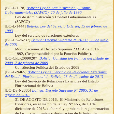
[BO-L-1178]
Bolivia: Ley de Administración y Control
Gubernamentales (SAFCO), 20 de julio de 1990
Ley de Administración y Control Gubernamentales
(SAFCO)
[BO-L-1444]
Bolivia: Ley del Servicio Exterior, 15 de febrero de
1993
Ley del servicio de relaciones exteriores
[BO-DS-26237]
Bolivia: Decreto Supremo Nº 26237, 29 de junio
de 2001
Modificaciones al Decreto Supremo 2331 A de 3 /11/
1992, (Responsabilidad por la Función Pública).
[BO-CPE-20090207]
Bolivia: Constitución Política del Estado de
2009, 7 de febrero de 2009
Constitución Política del Estado de 2009
[BO-L-N465]
Bolivia: Ley del Servicio de Relaciones Exteriores
del Estado Plurinacional de Bolivia, 23 de diciembre de 2013
Ley del Servicio de Relaciones Exteriores del Estado
Plurinacional de Bolivia
[BO-DS-N2885]
Bolivia: Decreto Supremo Nº 2885, 31 de
agosto de 2016
31 DE AGOSTO DE 2016.- El Ministerio de Relaciones
Exteriores, en el marco de la Ley N° 465, de 19 de
diciembre de 2013, elaborará y aprobará la reglamentación
de los procedimientos y designación de la Autoridad