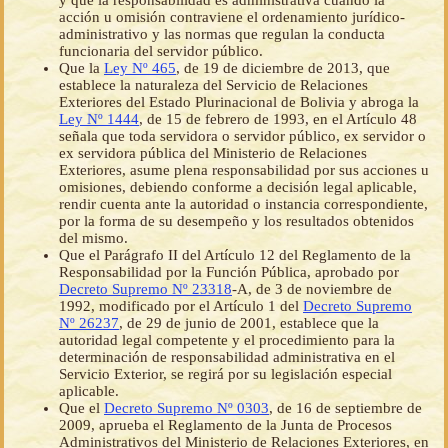
y que la responsabilidad es administrativa cuando la
acción u omisión contraviene el ordenamiento jurídico-
administrativo y las normas que regulan la conducta
funcionaria del servidor público.
Que la
Ley Nº 465
, de 19 de diciembre de 2013, que
establece la naturaleza del Servicio de Relaciones
Exteriores del Estado Plurinacional de Bolivia y abroga la
Ley Nº 1444
, de 15 de febrero de 1993, en el Artículo 48
señala que toda servidora o servidor público, ex servidor o
ex servidora pública del Ministerio de Relaciones
Exteriores, asume plena responsabilidad por sus acciones u
omisiones, debiendo conforme a decisión legal aplicable,
rendir cuenta ante la autoridad o instancia correspondiente,
por la forma de su desempeño y los resultados obtenidos
del mismo.
Que el Parágrafo II del Artículo 12 del Reglamento de la
Responsabilidad por la Función Pública, aprobado por
Decreto Supremo Nº 23318
-A, de 3 de noviembre de
1992, modificado por el Artículo 1 del
Decreto Supremo
Nº 26237
, de 29 de junio de 2001, establece que la
autoridad legal competente y el procedimiento para la
determinación de responsabilidad administrativa en el
Servicio Exterior, se regirá por su legislación especial
aplicable.
Que el
Decreto Supremo Nº 0303
, de 16 de septiembre de
2009, aprueba el Reglamento de la Junta de Procesos
Administrativos del Ministerio de Relaciones Exteriores, en