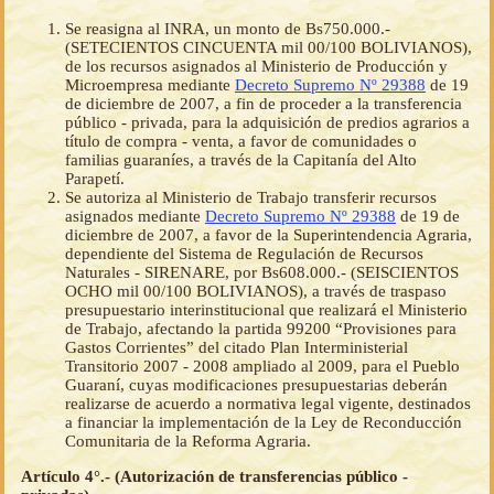
Se reasigna al INRA, un monto de Bs750.000.-
(SETECIENTOS CINCUENTA mil 00/100 BOLIVIANOS),
de los recursos asignados al Ministerio de Producción y
Microempresa mediante
Decreto Supremo Nº 29388
de 19
de diciembre de 2007, a fin de proceder a la transferencia
público - privada, para la adquisición de predios agrarios a
título de compra - venta, a favor de comunidades o
familias guaraníes, a través de la Capitanía del Alto
Parapetí.
Se autoriza al Ministerio de Trabajo transferir recursos
asignados mediante
Decreto Supremo Nº 29388
de 19 de
diciembre de 2007, a favor de la Superintendencia Agraria,
dependiente del Sistema de Regulación de Recursos
Naturales - SIRENARE, por Bs608.000.- (SEISCIENTOS
OCHO mil 00/100 BOLIVIANOS), a través de traspaso
presupuestario interinstitucional que realizará el Ministerio
de Trabajo, afectando la partida 99200 “Provisiones para
Gastos Corrientes” del citado Plan Interministerial
Transitorio 2007 - 2008 ampliado al 2009, para el Pueblo
Guaraní, cuyas modificaciones presupuestarias deberán
realizarse de acuerdo a normativa legal vigente, destinados
a financiar la implementación de la Ley de Reconducción
Comunitaria de la Reforma Agraria.
Artículo 4°.- (Autorización de transferencias público -