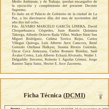
Medio Ambiente, y de Trabajo, quedan encargados de
la ejecución y cumplimiento del presente Decreto
Supremo.
Es dado en el Palacio de Gobierno de la ciudad de La
Paz, a los diecinueve días del mes de noviembre del
año dos mil ocho.
Fdo. ÁLVARO MARCELO GARCÍA LINERA, David
Choquehuanca Céspedes, Juan Ramón Quintana
Taborga, Alfredo Octavio Rada Vélez, Walker Sixto San
Miguel Rodríguez, Celima Torrico Rojas, Carlos
Villegas Quiroga, Luis Alberto Arce Catacora, René
Gonzalo Orellana Halkyer, Susana Rivero Guzmán,
Oscar Coca Antezana, Carlos Romero Bonifaz, Saúl
Ávalos Cortez, Luís Alberto Echazú Alvarado, Walter J.
Delgadillo Terceros, Roberto I. Aguilar Gómez, Jorge
Ramiro Tapia Sainz, Hector E. Arce Zaconeta.
Ficha Técnica (
DCMI
)
Norma