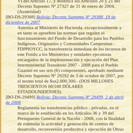
VI del Artículo 17, y modifica los Artículos 20 y 21 del
Decreto Supremo Nº 27327 de 31 de enero de 2004.
(Austeridad)
[BO-DS-29388]
Bolivia: Decreto Supremo Nº 29388, 19 de
diciembre de 2007
Autoriza al Ministerio de Hacienda, excepcionalmente y
en tanto se aprueben las normas que regulen el
funcionamiento del Fondo de Desarrollo para los Pueblos
Indígenas, Originarios y Comunidades Campesinas -
FDPPIOYCC, la transferencia inmediata de los recursos de
este Fondo a los Ministerios y entidades ejecutoras
encargados de la implementación y ejecución del Plan
Interministerial Transitorio 2007 - 2008 para el Pueblo
Guaraní en sus seis (6) componentes, aprobado mediante
Decreto Supremo Nº 29292 de 3 de octubre de 2007, por
el monto total de $us2.000.300.- (DOS MILLONES
TRESCIENTOS 00/100 DÓLARES
ESTADOUNIDENSES).
[BO-DS-29499]
Bolivia: Decreto Supremo Nº 29499, 2 de abril
de 2008
Reglamenta las transferencias público - privadas, en el
marco de lo establecido en los Artículos 36 y 39 del
Presupuesto General de la Nación - 2008, con la finalidad
de estimular la actividad y generación de centros de
desarrollo, reconversión productiva y ejecución de Obras