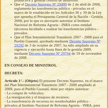
productiva y generar centros de desarrollo.
Que el
Decreto Supremo Nº 29499
de 2 de abril de 2008,
reglamenta las transferencias público - privadas en el
marco de lo establecido en los Artículos 36 y 39 de la Ley
que aprueba el Presupuesto General de la Nación - Gestión
2008, por lo que es necesario autorizar al Instituto
Nacional de Reforma Agraria - INRA como entidad
ejecutora facultada a realizar las transferencias público -
privados.
Que el Plan Interministerial Transitorio 2007 - 2008 para el
Pueblo Guaraní, aprobado mediante
Decreto Supremo Nº
29292
de 3 de octubre de 2007, ha sido ampliado en su
vigencia y ejecución hasta fines de la gestión 2009,
mediante
Decreto Supremo Nº 29794
de 19 de noviembre
de 2008.
EN CONSEJO DE MINISTROS,
DECRETA:
Artículo 1°.- (Objeto)
El presente Decreto Supremo, en el marco
del Plan Interministerial Transitorio 2007 - 2008 ampliado al
2009, para el Pueblo Guaraní, tiene por objeto autorizar:
- La compra de vehículos;
- La reasignación y el traspaso de recursos;
- La transferencia de recursos no reembolsables público -
privados al Instituto Nacional de Reforma Agraria - INRA, para