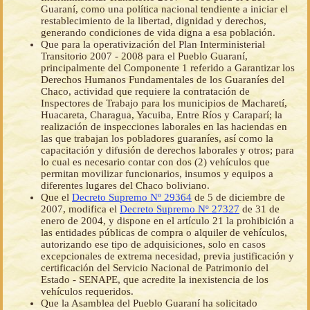
Guaraní, como una política nacional tendiente a iniciar el
restablecimiento de la libertad, dignidad y derechos,
generando condiciones de vida digna a esa población.
Que para la operativización del Plan Interministerial
Transitorio 2007 - 2008 para el Pueblo Guaraní,
principalmente del Componente 1 referido a Garantizar los
Derechos Humanos Fundamentales de los Guaraníes del
Chaco, actividad que requiere la contratación de
Inspectores de Trabajo para los municipios de Macharetí,
Huacareta, Charagua, Yacuiba, Entre Ríos y Caraparí; la
realización de inspecciones laborales en las haciendas en
las que trabajan los pobladores guaraníes, así como la
capacitación y difusión de derechos laborales y otros; para
lo cual es necesario contar con dos (2) vehículos que
permitan movilizar funcionarios, insumos y equipos a
diferentes lugares del Chaco boliviano.
Que el
Decreto Supremo Nº 29364
de 5 de diciembre de
2007, modifica el
Decreto Supremo Nº 27327
de 31 de
enero de 2004, y dispone en el artículo 21 la prohibición a
las entidades públicas de compra o alquiler de vehículos,
autorizando ese tipo de adquisiciones, solo en casos
excepcionales de extrema necesidad, previa justificación y
certificación del Servicio Nacional de Patrimonio del
Estado - SENAPE, que acredite la inexistencia de los
vehículos requeridos.
Que la Asamblea del Pueblo Guaraní ha solicitado