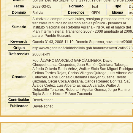
Bolivia: Decreto Supremo Nº 29795, 19 de noviembre de 200
Fecha
Formato
Tipo
2023-03-05
Text
D
Dominio
Derechos
Idioma
Bolivia
GFDL
es
Autoriza la compra de vehículos, reasigna y traspasa recursos
transfiere recursos no reembolsables público - privados al
Sumario
Instituto Nacional de Reforma Agraria - INRA, en el marco del
Plan Interministerial Transitorio 2007 - 2008 ampliado al 2009
para el Pueblo Guaraní.
Keywords
Gaceta 3143, 2008-11-19, Decreto Supremo, noviembre/2008
Origen
http://www.gacetaoficialdebolivia.gob.bo/normas/verGratis/27
Referencias
2008.lexml
Fdo. ÁLVARO MARCELO GARCÍA LINERA, David
Choquehuanca Céspedes, Juan Ramón Quintana Taborga,
Alfredo Octavio Rada Vélez, Walker Sixto San Miguel Rodrígu
Celima Torrico Rojas, Carlos Villegas Quiroga, Luis Alberto Ar
Creador
Catacora, René Gonzalo Orellana Halkyer, Susana Rivero
Guzmán, Oscar Coca Antezana, Carlos Romero Bonifaz, Saúl
Ávalos Cortez, Luís Alberto Echazú Alvarado, Walter J.
Delgadillo Terceros, Roberto I. Aguilar Gómez, Jorge Ramiro
Tapia Sainz, Hector E. Arce Zaconeta.
Contribuidor
DeveNet.net
Publicador
DeveNet.net