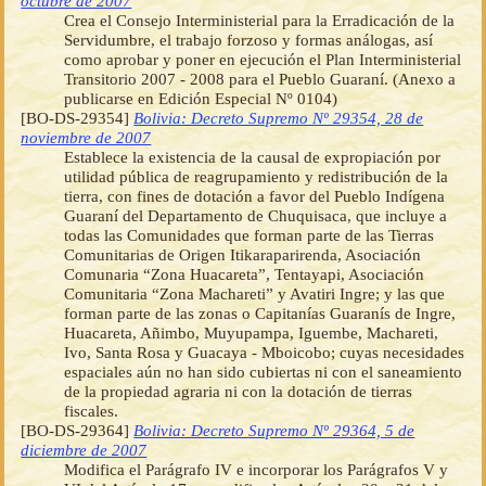
octubre de 2007
Crea el Consejo Interministerial para la Erradicación de la
Servidumbre, el trabajo forzoso y formas análogas, así
como aprobar y poner en ejecución el Plan Interministerial
Transitorio 2007 - 2008 para el Pueblo Guaraní. (Anexo a
publicarse en Edición Especial Nº 0104)
[BO-DS-29354]
Bolivia: Decreto Supremo Nº 29354, 28 de
noviembre de 2007
Establece la existencia de la causal de expropiación por
utilidad pública de reagrupamiento y redistribución de la
tierra, con fines de dotación a favor del Pueblo Indígena
Guaraní del Departamento de Chuquisaca, que incluye a
todas las Comunidades que forman parte de las Tierras
Comunitarias de Origen Itikaraparirenda, Asociación
Comunaria “Zona Huacareta”, Tentayapi, Asociación
Comunitaria “Zona Machareti” y Avatiri Ingre; y las que
forman parte de las zonas o Capitanías Guaranís de Ingre,
Huacareta, Añimbo, Muyupampa, Iguembe, Machareti,
Ivo, Santa Rosa y Guacaya - Mboicobo; cuyas necesidades
espaciales aún no han sido cubiertas ni con el saneamiento
de la propiedad agraria ni con la dotación de tierras
fiscales.
[BO-DS-29364]
Bolivia: Decreto Supremo Nº 29364, 5 de
diciembre de 2007
Modifica el Parágrafo IV e incorporar los Parágrafos V y