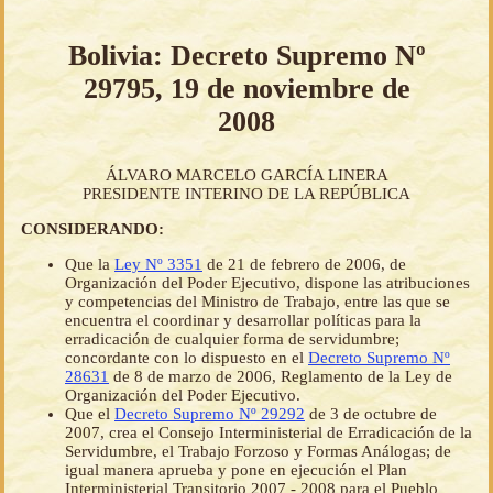
Bolivia: Decreto Supremo Nº
29795, 19 de noviembre de
2008
ÁLVARO MARCELO GARCÍA LINERA
PRESIDENTE INTERINO DE LA REPÚBLICA
CONSIDERANDO:
Que la
Ley Nº 3351
de 21 de febrero de 2006, de
Organización del Poder Ejecutivo, dispone las atribuciones
y competencias del Ministro de Trabajo, entre las que se
encuentra el coordinar y desarrollar políticas para la
erradicación de cualquier forma de servidumbre;
concordante con lo dispuesto en el
Decreto Supremo Nº
28631
de 8 de marzo de 2006, Reglamento de la Ley de
Organización del Poder Ejecutivo.
Que el
Decreto Supremo Nº 29292
de 3 de octubre de
2007, crea el Consejo Interministerial de Erradicación de la
Servidumbre, el Trabajo Forzoso y Formas Análogas; de
igual manera aprueba y pone en ejecución el Plan
Interministerial Transitorio 2007 - 2008 para el Pueblo